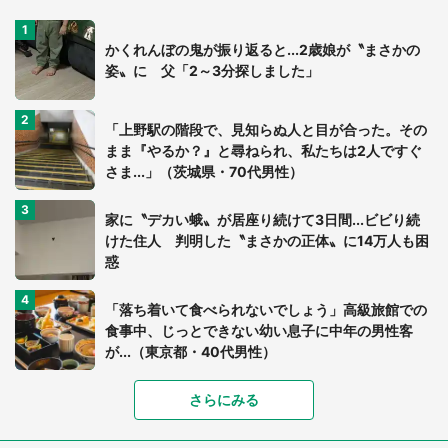
かくれんぼの鬼が振り返ると...2歳娘が〝まさかの
姿〟に 父「2～3分探しました」
「上野駅の階段で、見知らぬ人と目が合った。その
まま『やるか？』と尋ねられ、私たちは2人ですぐ
さま...」（茨城県・70代男性）
家に〝デカい蛾〟が居座り続けて3日間...ビビり続
けた住人 判明した〝まさかの正体〟に14万人も困
惑
「落ち着いて食べられないでしょう」高級旅館での
食事中、じっとできない幼い息子に中年の男性客
が...（東京都・40代男性）
「富豪すぎ」1歳息子の〝店頭駄々こね〟の内容に1.
さらにみる
7万人驚がく 「お菓子売り場ならまだしも...」「ハ
ードル高い」