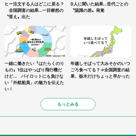
ヒー注文する人はどこに居る？
0人に聞いた結果...世代ごとの
全国調査の結果...一目瞭然の
〝認識の差〟発覚
〝答え〟出た
一緒に働きたい『はたらくのり
年越しそばって大みそかのいつ
もの』1位はやっぱり飛行機だ
ごろ食べてる？→全国調査の結
けど... パイロットにも負けな
果、栃木だけちょっと早かった
い「外航船員」の魅力を伝えた
い！
もっとみる