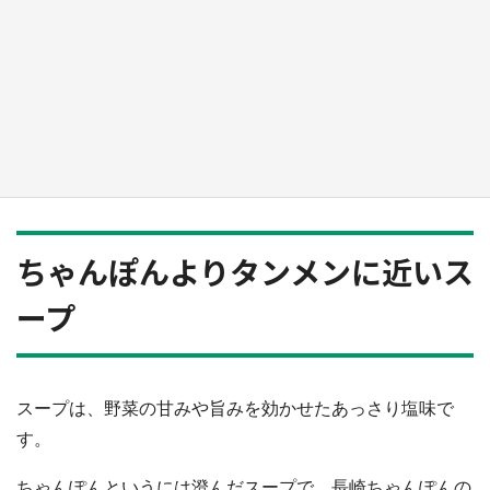
日向翔陽＆影山飛雄が笹かまを食べる！ アニ
メ『ハイキュー！！』×老舗「鐘崎」コラボで
限定グッズも【8／1～31】
もっとみる
ちゃんぽんよりタンメンに近いス
ープ
スープは、野菜の甘みや旨みを効かせたあっさり塩味で
す。
ちゃんぽんというには澄んだスープで、長崎ちゃんぽんの