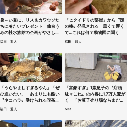
暑～い夏に、リス＆カワウソた
「ヒクイドリの部屋」から〝謎
ちに冷たいプレゼント 仙台う
の棒〟発見される 黒くて硬く
みの杜水族館の企画がやさしい
て...これは何？動物園に聞く
【7／31～8／23】
福田 週人
福田 週人
「うらやましすぎるやん」「ぜ
「富豪すぎ」1歳息子の〝店頭
ひ通いたい」 あまりにも酷い
駄々こね〟の内容に1.7万人驚が
〝ネコハラ〟受けられる喫茶店
く 「お菓子売り場ならまだし
に5.3万人驚がく
も...」「ハードル高い」
福田 週人
Met