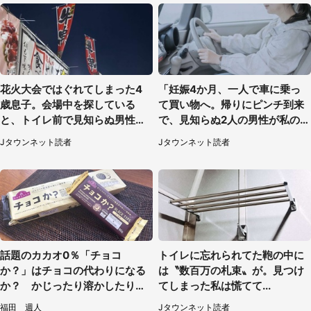
花火大会ではぐれてしまった4
「妊娠4か月、一人で車に乗っ
歳息子。会場中を探している
て買い物へ。帰りにピンチ到来
と、トイレ前で見知らぬ男性に
で、見知らぬ2人の男性が私の車
（東京都・女性）
を...」（30代女性）
Jタウンネット読者
Jタウンネット読者
話題のカカオ0％「チョコ
トイレに忘れられてた鞄の中に
か？」はチョコの代わりになる
は〝数百万の札束〟が。見つけ
か？ かじったり溶かしたりし
てしまった私は慌てて...
て食べてみた
福田 週人
Jタウンネット読者