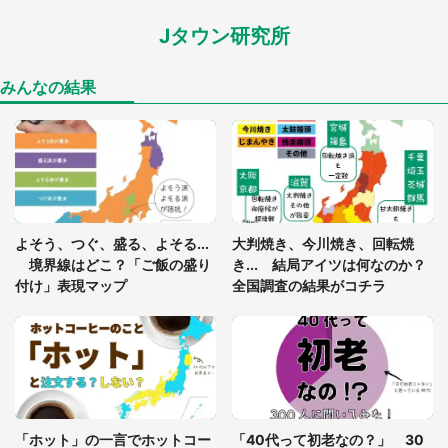
Jタウン研究所
「閉所恐怖症の私は新幹線で大パニック。隣席の青
年に『手を繋いで』とお願いしたら...」 体験談に
8万人感動
みんなの結果
「ゾワゾワする」「本当に気持ち悪い」 道端でバ
グっちゃってた〝野生の野菜〟に6.5万人戦慄
あまりにも四角すぎる猫、激写される 「これもう
よそう、つぐ、盛る、よそる...
大判焼き、今川焼き、回転焼
座布団だろ」「食パンの耳」と1.4万人困惑
境界線はどこ？「ご飯の盛り
き... 結局アイツは何なのか？
付け」表現マップ
全国調査の結果がコチラ
「修学旅行に途中参加する娘を送って行ったら、真
っ暗な道で遭難状態。なんとか見つけた民家に助け
を求めると、住人の男性が...」
「孫にあげると思って、あなたにこれをあげる」
真夏の山道で見知らぬお婆さんに握らされたもの
「ホット」の一言でホットコー
「40代って初老なの？」 30
（山口県・30代女性）