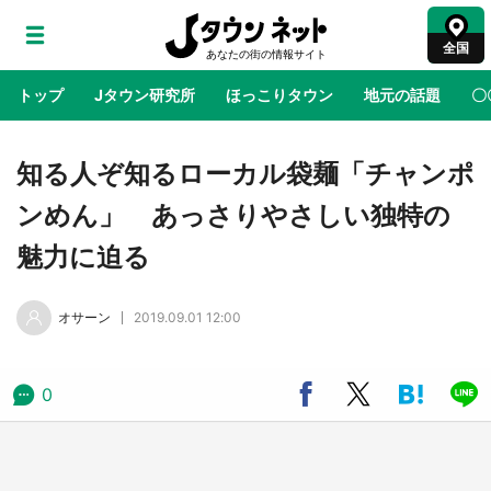
全国
トップ
Jタウン研究所
ほっこりタウン
地元の話題
〇
地域×二次元
絶景
あの時はありがとう
物語がはじ
知る人ぞ知るローカル袋麺「チャンポ
ンめん」 あっさりやさしい独特の
鳥取・境港「ゲゲゲの妖怪楽園」限定だった鬼
魅力に迫る
太郎グッズ買える 銀座・博品館TOY PARKへ
急げ【8／8～31】
オサーン
2019.09.01 12:00
ラプラス・ダークネスが栃木県を征服！？ 県
公式プロモ動画で「聖地」が生産されてます
【7／31～1／31】
0
『薬屋のひとりごと』の〝舞〟の世界に入り込
む 六本木ヒルズ展望台でコラボ、本邦初公開
の「猫猫像」も【8／1～10／26】