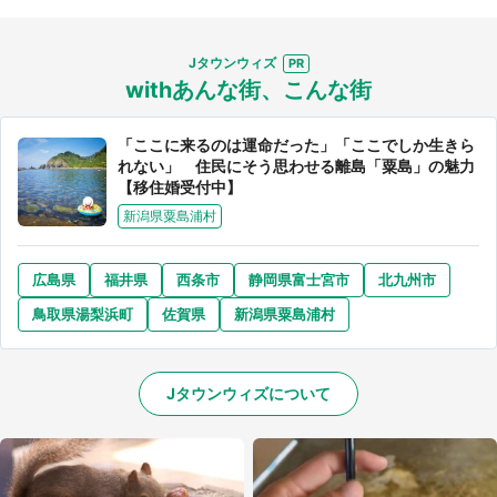
Jタウンウィズ
withあんな街、こんな街
「ここに来るのは運命だった」「ここでしか生きら
れない」 住民にそう思わせる離島「粟島」の魅力
【移住婚受付中】
新潟県粟島浦村
広島県
福井県
西条市
静岡県富士宮市
北九州市
鳥取県湯梨浜町
佐賀県
新潟県粟島浦村
Jタウンウィズについて