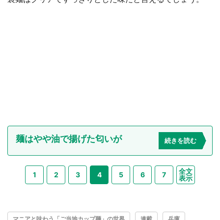
麺はやや油で揚げた匂いが
続きを読む
全文
1
2
3
4
5
6
7
表示
マニアと味わう「ご当地カップ麺」の世界
連載
兵庫