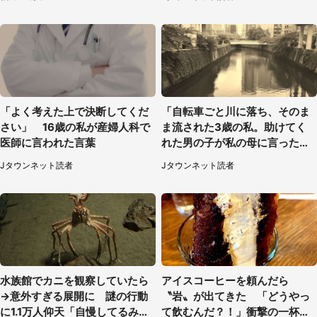
「よく考えた上で決断してくだ
「自転車ごと川に落ち、そのま
さい」 16歳の私が産婦人科で
ま流された3歳の私。助けてく
医師に言われた言葉
れた男の子が私の母に言ったの
は...」（千葉県・20代女性）
Jタウンネット読者
Jタウンネット読者
水族館でカニを観察していたら
アイスコーヒーを頼んだら
→意外すぎる展開に 謎の行動
〝岩〟が出てきた 「どうやっ
に1.1万人仰天「自慢してるみた
て飲むんだ？！」衝撃の一杯が