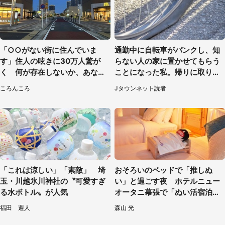
「○○がない街に住んでいま
通勤中に自転車がパンクし、知
す」住人の呟きに30万人驚が
らない人の家に置かせてもらう
く 何が存在しないか、あなた
ことになった私。帰りに取りに
はわかる？
行くと、なんと...（東京都・40
ころんころ
Jタウンネット読者
代女性）
「これは涼しい」「素敵」 埼
おそろいのベッドで「推しぬ
玉・川越氷川神社の〝可愛すぎ
い」と過ごす夜 ホテルニュー
る水ボトル〟が人気
オータニ幕張で「ぬい活宿泊プ
ラン」開始【8／8～3／31】
福田 週人
森山 光