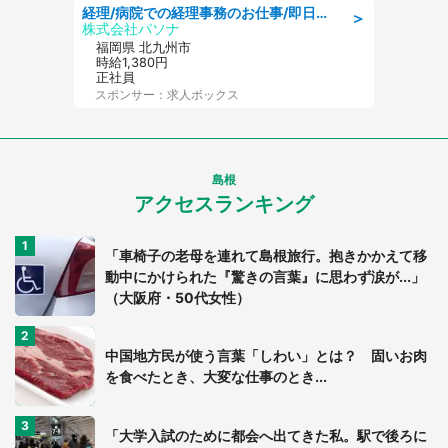
経理/病院での経理事務のお仕事/即日勤務可/車通勤可/経理/一般事務
＞
株式会社パソナ
福岡県 北九州市
時給1,380円
正社員
スポンサー：求人ボックス
島根
アクセスランキング
「車椅子の老母を連れて島根旅行。抱きかかえて移
動中にかけられた『驚きの言葉』に思わず涙が...」
（大阪府・50代女性）
中国地方民が使う言葉「しわい」とは？ 固いお肉
を食べたとき、大変な仕事のとき...
「大学入試のために都会へ出てきた私。駅で後ろに