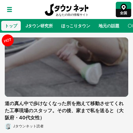
全国
トップ
Jタウン研究所
ほっこりタウン
地元の話題
〇
地域×二次元
絶景
あの時はありがとう
物語がはじ
鳥取・境港「ゲゲゲの妖怪楽園」限定だった鬼
太郎グッズ買える 銀座・博品館TOY PARKへ
急げ【8／8～31】
ラプラス・ダークネスが栃木県を征服！？ 県
公式プロモ動画で「聖地」が生産されてます
道の真ん中で歩けなくなった所を抱えて移動させてくれ
【7／31～1／31】
た工事現場のスタッフ。その後、家まで私を送ると（大
阪府・40代女性）
『薬屋のひとりごと』の〝舞〟の世界に入り込
む 六本木ヒルズ展望台でコラボ、本邦初公開
Jタウンネット読者
の「猫猫像」も【8／1～10／26】