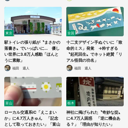
東京
全国
駅トイレの張り紙が〝まさかの
十二支デザイン手ぬぐいに「致
落書き〟でいっぱいに... 優し
命的ミス」発覚 →粋すぎる
い世界に3.8万人感動「ほんと
〝起死回生〟でネット絶賛「リ
うに素敵」
アル怪我の功名」
福田 週人
福田 週人
富山
栃木
ローカル交通系IC「えこまい
神社に掲げられた〝奇妙な掟〟
か」に4.7万人きゅん 「記念
に4.7万人困惑 「逆に機会あ
として取っておきたい」「富山
る？」「理由が知りたい」