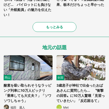
けど... パイロットにも負けな
果、栃木だけちょっと早かった
い「外航船員」の魅力を伝えた
い！
もっとみる
地元の話題
岡山
全国
酸素を吸い取られそうなラッピ
3歳息子が神社で出会ったおば
ング列車に10万人ビックリ
あさんに質問したら... 〝衝撃
「乗車しても大丈夫？」「ソワ
の回答〟に10万人驚嘆「見習っ
ソワしちゃう」
ていきたい」「反応困るて」
福田 週人
Met