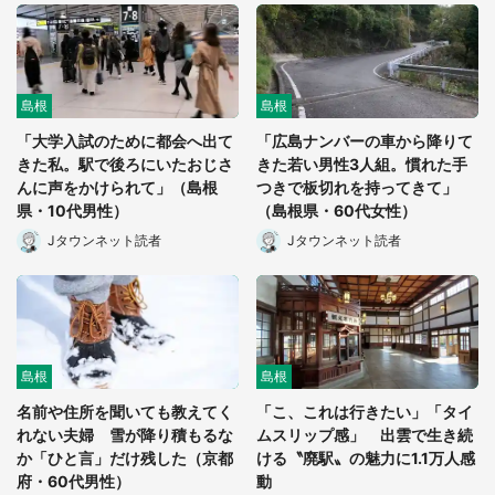
日向翔陽＆影山飛雄が笹かまを食べる！ アニ
メ『ハイキュー！！』×老舗「鐘崎」コラボで
限定グッズも【8／1～31】
島根
島根
「大学入試のために都会へ出て
「広島ナンバーの車から降りて
もっとみる
きた私。駅で後ろにいたおじさ
きた若い男性3人組。慣れた手
んに声をかけられて」（島根
つきで板切れを持ってきて」
県・10代男性）
（島根県・60代女性）
Jタウンネット読者
Jタウンネット読者
島根
島根
名前や住所を聞いても教えてく
「こ、これは行きたい」「タイ
れない夫婦 雪が降り積もるな
ムスリップ感」 出雲で生き続
か「ひと言」だけ残した（京都
ける〝廃駅〟の魅力に1.1万人感
府・60代男性）
動