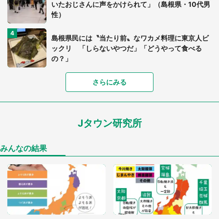
いたおじさんに声をかけられて」（島根県・10代男
性）
島根県民には〝当たり前〟なワカメ料理に東京人ビ
ックリ 「しらないやつだ」「どうやって食べる
都道府選択
の？」
さらにみる
島根県津和野町は、なぜ「山口県」と勘違いされる
のか 地元役場に聞いてみると...
Jタウン研究所
「ながまる」←どんな動作を指しているか、分かり
ますか？
みんなの結果
殺気を感じる... 「鳥取砂丘コナン空港」で人々を
狙う「犯人」目撃される
島根県にある地名「出雲郷」 ←ひらがな4文字