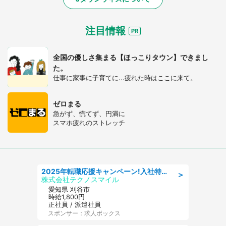
注目情報
全国の優しさ集まる【ほっこりタウン】できまし
た。
仕事に家事に子育てに...疲れた時はここに来て。
ゼロまる
急がず、慌てず、円満に
スマホ疲れのストレッチ
2025年転職応援キャンペーン!入社特典58万円/デンソーで働こう!自動車工場で小型部品の検査業務 denso aichi
＞
株式会社テクノスマイル
愛知県 刈谷市
時給1,800円
正社員 / 派遣社員
スポンサー：求人ボックス