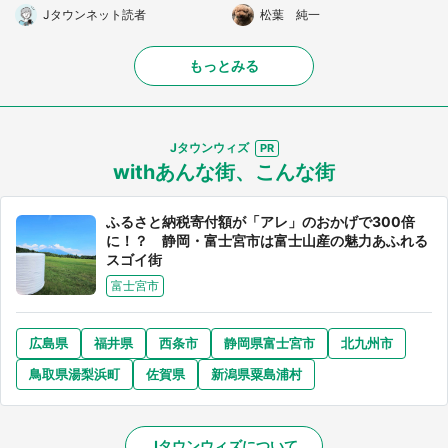
Jタウンネット読者
松葉 純一
もっとみる
Jタウンウィズ
withあんな街、こんな街
ふるさと納税寄付額が「アレ」のおかげで300倍
に！？ 静岡・富士宮市は富士山産の魅力あふれる
スゴイ街
富士宮市
広島県
福井県
西条市
静岡県富士宮市
北九州市
鳥取県湯梨浜町
佐賀県
新潟県粟島浦村
Jタウンウィズについて