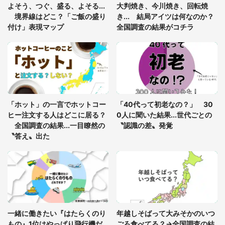
よそう、つぐ、盛る、よそる...
大判焼き、今川焼き、回転焼
で、なんと読む？
境界線はどこ？「ご飯の盛り
き... 結局アイツは何なのか？
選択する
付け」表現マップ
全国調査の結果がコチラ
「カーナビの案内には従わないで」 島根の珍標識
に注目...なぜこんな記載を？設置主に聞いた
南国？いいえ、山陰です。 楽園感すごすぎる〝島
根の海〟に6万人感嘆「なんちゅー透明度」「モル
「ホット」の一言でホットコー
「40代って初老なの？」 30
ディブかと」
ヒー注文する人はどこに居る？
0人に聞いた結果...世代ごとの
全国調査の結果...一目瞭然の
〝認識の差〟発覚
〝答え〟出た
一緒に働きたい『はたらくのり
年越しそばって大みそかのいつ
もの』1位はやっぱり飛行機だ
ごろ食べてる？→全国調査の結