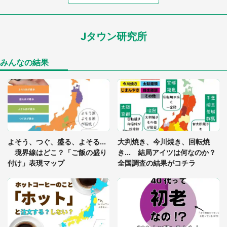
7万人驚がく 「お菓子売り場ならまだしも...」「ハ
ードル高い」
Jタウン研究所
あまりにも四角すぎる猫、激写される 「これもう
座布団だろ」「食パンの耳」と1.4万人困惑
みんなの結果
「閉所恐怖症の私は新幹線で大パニック。隣席の青
年に『手を繋いで』とお願いしたら...」 体験談に
8万人感動
「ゾワゾワする」「本当に気持ち悪い」 道端でバ
よそう、つぐ、盛る、よそる...
大判焼き、今川焼き、回転焼
グっちゃってた〝野生の野菜〟に6.5万人戦慄
境界線はどこ？「ご飯の盛り
き... 結局アイツは何なのか？
付け」表現マップ
全国調査の結果がコチラ
「○○がない街に住んでいます」住人の呟きに30万
人驚がく 何が存在しないか、あなたはわかる？
「修学旅行に途中参加する娘を送って行ったら、真