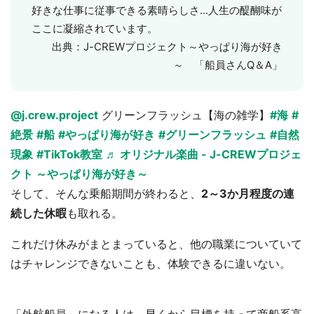
好きな仕事に従事できる素晴らしさ...人生の醍醐味が
ここに凝縮されています。
出典：J-CREWプロジェクト～やっぱり海が好き
～ 「船員さんQ＆A」
@j.crew.project
グリーンフラッシュ【海の雑学】
#海
#
絶景
#船
#やっぱり海が好き
#グリーンフラッシュ
#自然
現象
#TikTok教室
♬ オリジナル楽曲 - J-CREWプロジェ
クト ～やっぱり海が好き～
そして、そんな乗船期間が終わると、
2～3か月程度の連
続した休暇
も取れる。
これだけ休みがまとまっていると、他の職業についていて
はチャレンジできないことも、体験できるに違いない。
「外航船員」になる人は、早くから目標を持って商船系高