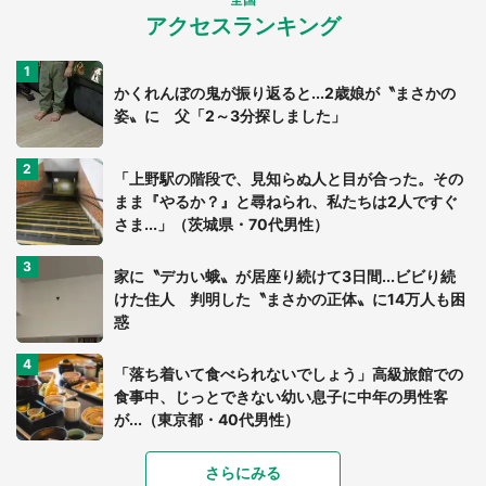
アクセスランキング
かくれんぼの鬼が振り返ると...2歳娘が〝まさかの
姿〟に 父「2～3分探しました」
「上野駅の階段で、見知らぬ人と目が合った。その
まま『やるか？』と尋ねられ、私たちは2人ですぐ
さま...」（茨城県・70代男性）
家に〝デカい蛾〟が居座り続けて3日間...ビビり続
けた住人 判明した〝まさかの正体〟に14万人も困
惑
「落ち着いて食べられないでしょう」高級旅館での
食事中、じっとできない幼い息子に中年の男性客
が...（東京都・40代男性）
「富豪すぎ」1歳息子の〝店頭駄々こね〟の内容に1.
さらにみる