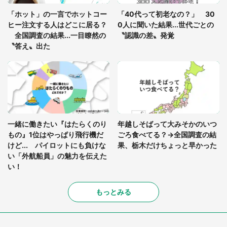
っ暗な道で遭難状態。なんとか見つけた民家に助け
「ホット」の一言でホットコー
「40代って初老なの？」 30
を求めると、住人の男性が...」
ヒー注文する人はどこに居る？
0人に聞いた結果...世代ごとの
全国調査の結果...一目瞭然の
〝認識の差〟発覚
〝答え〟出た
一緒に働きたい『はたらくのり
年越しそばって大みそかのいつ
もの』1位はやっぱり飛行機だ
ごろ食べてる？→全国調査の結
けど... パイロットにも負けな
果、栃木だけちょっと早かった
い「外航船員」の魅力を伝えた
い！
もっとみる