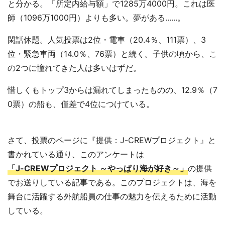
と分かる。「所定内給与額」で1285万4000円。これは医
師（1096万1000円）よりも多い。夢がある......。
閑話休題。人気投票は2位・電車（20.4％、111票）、3
位・緊急車両（14.0％、76票）と続く。子供の頃から、こ
の2つに憧れてきた人は多いはずだ。
惜しくもトップ3からは漏れてしまったものの、12.9％（7
0票）の船も、僅差で4位につけている。
さて、投票のページに『提供：J-CREWプロジェクト』と
書かれている通り、このアンケートは
「J-CREWプロジェクト ～やっぱり海が好き～」
の提供
でお送りしている記事である。このプロジェクトは、海を
舞台に活躍する外航船員の仕事の魅力を伝えるために活動
している。