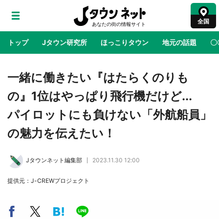
全国
トップ
Jタウン研究所
ほっこりタウン
地元の話題
〇
地域×二次元
絶景
あの時はありがとう
物語がはじ
一緒に働きたい『はたらくのりも
の』1位はやっぱり飛行機だけど...
ラプラス・ダークネスが栃木県を征服！？ 県
パイロットにも負けない「外航船員」
公式プロモ動画で「聖地」が生産されてます
【7／31～1／31】
の魅力を伝えたい！
『薬屋のひとりごと』の〝舞〟の世界に入り込
Jタウンネット編集部
2023.11.30 12:00
む 六本木ヒルズ展望台でコラボ、本邦初公開
の「猫猫像」も【8／1～10／26】
提供元：J-CREWプロジェクト
日向翔陽＆影山飛雄が笹かまを食べる！ アニ
メ『ハイキュー！！』×老舗「鐘崎」コラボで
限定グッズも【8／1～31】