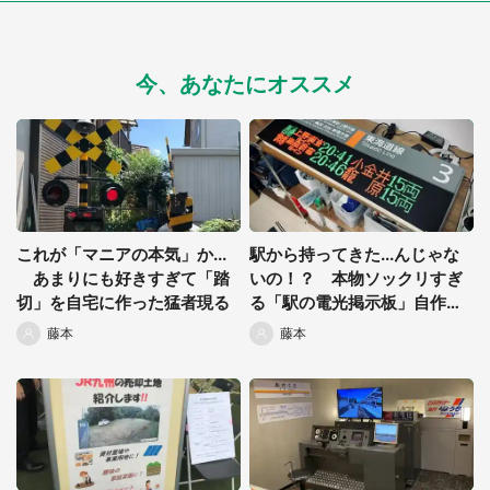
今、あなたにオススメ
これが「マニアの本気」か...
駅から持ってきた...んじゃな
あまりにも好きすぎて「踏
いの！？ 本物ソックリすぎ
切」を自宅に作った猛者現る
る「駅の電光掲示板」自作し
た猛者現る
藤本
藤本