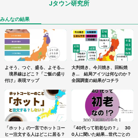
Jタウン研究所
「孫にあげると思って、あなたにこれをあげる」
真夏の山道で見知らぬお婆さんに握らされたもの
（山口県・30代女性）
みんなの結果
「ゾワゾワする」「本当に気持ち悪い」 道端でバ
グっちゃってた〝野生の野菜〟に6.5万人戦慄
「閉所恐怖症の私は新幹線で大パニック。隣席の青
年に『手を繋いで』とお願いしたら...」 体験談に
よそう、つぐ、盛る、よそる...
大判焼き、今川焼き、回転焼
8万人感動
境界線はどこ？「ご飯の盛り
き... 結局アイツは何なのか？
付け」表現マップ
全国調査の結果がコチラ
「富豪すぎ」1歳息子の〝店頭駄々こね〟の内容に1.
7万人驚がく 「お菓子売り場ならまだしも...」「ハ
ードル高い」
あまりにも四角すぎる猫、激写される 「これもう
座布団だろ」「食パンの耳」と1.4万人困惑
「ホット」の一言でホットコー
「40代って初老なの？」 30
ヒー注文する人はどこに居る？
0人に聞いた結果...世代ごとの