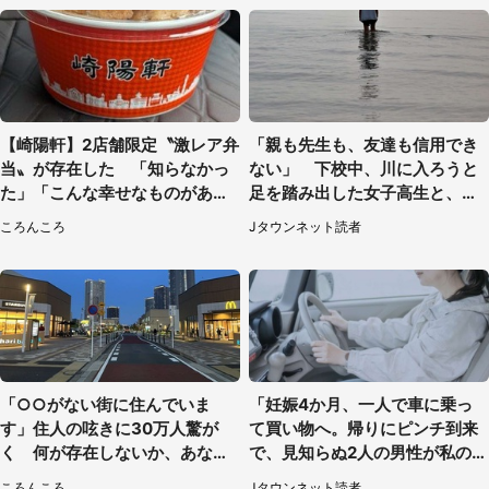
【崎陽軒】2店舗限定〝激レア弁
「親も先生も、友達も信用でき
当〟が存在した 「知らなかっ
ない」 下校中、川に入ろうと
た」「こんな幸せなものがあっ
足を踏み出した女子高生と、彼
たなんて...」
女を止めた予想外の存在
ころんころ
Jタウンネット読者
「○○がない街に住んでいま
「妊娠4か月、一人で車に乗っ
す」住人の呟きに30万人驚が
て買い物へ。帰りにピンチ到来
く 何が存在しないか、あなた
で、見知らぬ2人の男性が私の車
はわかる？
を...」（30代女性）
ころんころ
Jタウンネット読者