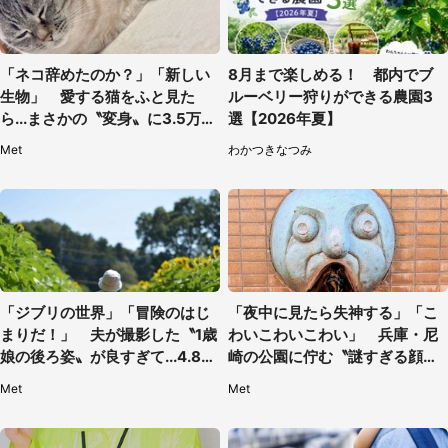
「ネコ辞めたのか？」「新しい
8月まで楽しめる！ 都内でブ
生物」 愛する猫をふと見た
ルーベリー狩りができる農園3
ら...まさかの〝変身〟に3.5万人
選【2026年夏】
驚がく
Met
わかつきなつみ
「ジブリの世界」「冒険のはじ
「夜中に見たら失神する」「こ
まりだ！」 夫が撮影した〝1歳
わいこわいこわい」 兵庫・尼
娘の後ろ姿〟が良すぎて...4.8万
崎の公園に佇む〝謎すぎる顔〟
人感激
に1.3万人戦慄
Met
Met