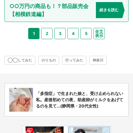
○○万円の商品も！？部品販売会
続きを読む
【相模鉄道編】
全文
1
2
3
4
5
表示
◯◯してみた
のりもの
行ってみた
神奈川
「多指症」で生まれた娘と、受け止められない
私。産後初めての夜、助産師がミルクをあげて
るのを見て...(静岡県・20代女性)