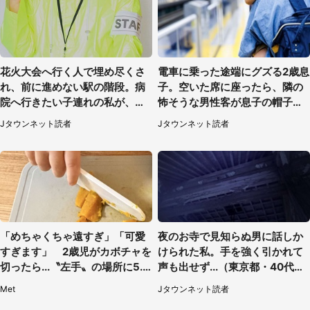
花火大会へ行く人で埋め尽くさ
電車に乗った途端にグズる2歳息
れ、前に進めない駅の階段。病
子。空いた席に座ったら、隣の
院へ行きたい子連れの私が、ス
怖そうな男性客が息子の帽子に
タッフに事情を説明すると...
手を伸ばし（千葉県・40代女
Jタウンネット読者
Jタウンネット読者
（埼玉県・女性）
性）
「めちゃくちゃ遠すぎ」「可愛
夜のお寺で見知らぬ男に話しか
すぎます」 2歳児がカボチャを
けられた私。手を強く引かれて
切ったら...〝左手〟の場所に5.3
声も出せず...（東京都・40代女
万人もん絶
性）
Met
Jタウンネット読者