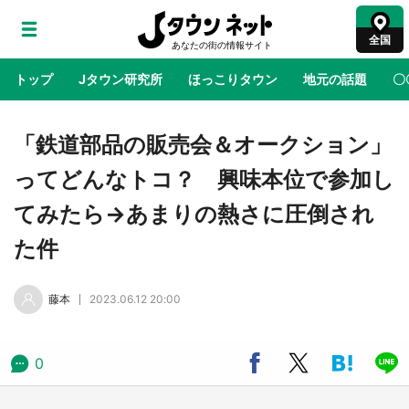
全国
トップ
Jタウン研究所
ほっこりタウン
地元の話題
〇
地域×二次元
絶景
あの時はありがとう
物語がはじ
「鉄道部品の販売会＆オークション」
ってどんなトコ？ 興味本位で参加し
アニメ『はたらく細胞』と神奈川県の3度目コ
てみたら→あまりの熱さに圧倒され
ラボ 作品の世界観通じて「小児がん」学べる
【8／10～31※平日限定】
た件
鳥取・境港「ゲゲゲの妖怪楽園」限定だった鬼
藤本
2023.06.12 20:00
太郎グッズ買える 銀座・博品館TOY PARKへ
急げ【8／8～31】
0
ラプラス・ダークネスが栃木県を征服！？ 県
公式プロモ動画で「聖地」が生産されてます
【7／31～1／31】