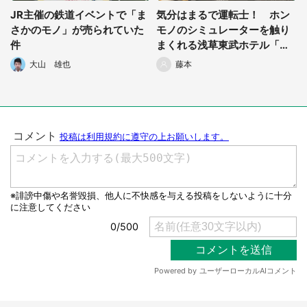
JR主催の鉄道イベントで「ま
気分はまるで運転士！ ホン
さかのモノ」が売られていた
モノのシミュレーターを触り
件
まくれる浅草東武ホテル「鉄
道ルーム」が楽しすぎた
大山 雄也
藤本
都道府選択