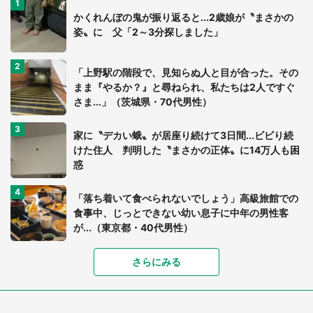
かくれんぼの鬼が振り返ると...2歳娘が〝まさかの
姿〟に 父「2～3分探しました」
「上野駅の階段で、見知らぬ人と目が合った。その
まま『やるか？』と尋ねられ、私たちは2人ですぐ
さま...」（茨城県・70代男性）
家に〝デカい蛾〟が居座り続けて3日間...ビビり続
けた住人 判明した〝まさかの正体〟に14万人も困
惑
「落ち着いて食べられないでしょう」高級旅館での
食事中、じっとできない幼い息子に中年の男性客
が...（東京都・40代男性）
さらにみる
「可愛いのにホラー」「事件性を感じる」 ふわふ
わアザラシの〝赤い異変〟に3.2万人戦慄