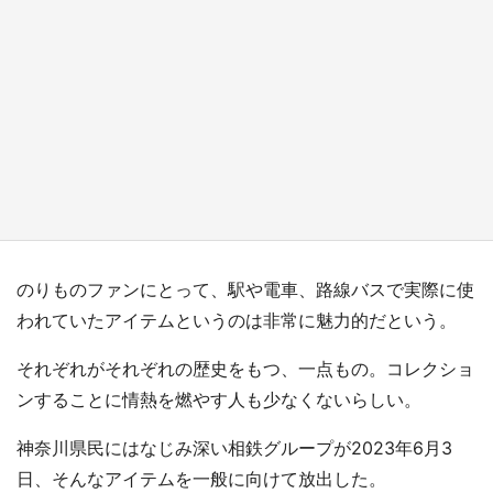
『薬屋のひとりごと』の〝舞〟の世界に入り込
む 六本木ヒルズ展望台でコラボ、本邦初公開
の「猫猫像」も【8／1～10／26】
もっとみる
のりものファンにとって、駅や電車、路線バスで実際に使
われていたアイテムというのは非常に魅力的だという。
それぞれがそれぞれの歴史をもつ、一点もの。コレクショ
ンすることに情熱を燃やす人も少なくないらしい。
神奈川県民にはなじみ深い相鉄グループが2023年6月3
日、そんなアイテムを一般に向けて放出した。