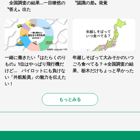
全国調査の結果...一目瞭然の
〝認識の差〟発覚
〝答え〟出た
一緒に働きたい『はたらくのり
年越しそばって大みそかのいつ
もの』1位はやっぱり飛行機だ
ごろ食べてる？→全国調査の結
けど... パイロットにも負けな
果、栃木だけちょっと早かった
い「外航船員」の魅力を伝えた
い！
もっとみる