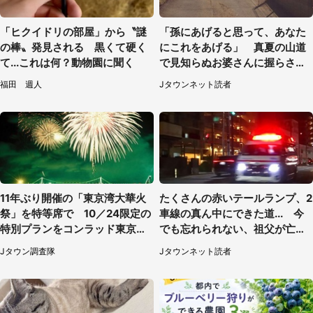
「ヒクイドリの部屋」から〝謎
「孫にあげると思って、あなた
の棒〟発見される 黒くて硬く
にこれをあげる」 真夏の山道
て...これは何？動物園に聞く
で見知らぬお婆さんに握らされ
たもの（山口県・30代女性）
福田 週人
Jタウンネット読者
11年ぶり開催の「東京湾大華火
たくさんの赤いテールランプ、2
祭」を特等席で 10／24限定の
車線の真ん中にできた道... 今
特別プランをコンラッド東京が
でも忘れられない、祖父が亡く
販売【8／3～10／16】
なった夜に見た光景（30代女
Jタウン調査隊
Jタウンネット読者
性）