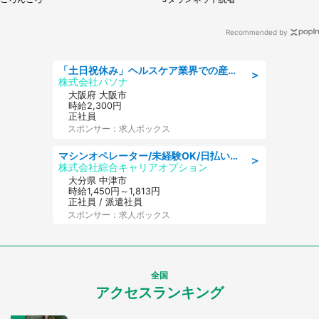
Recommended by
「土日祝休み」ヘルスケア業界での産業保健師業務/看護師/高時給/要資格:正看護師
＞
株式会社パソナ
大阪府 大阪市
時給2,300円
正社員
スポンサー：求人ボックス
マシンオペレーター/未経験OK/日払いOK/寮費無料/交替制/20・30・40代活躍中
＞
株式会社綜合キャリアオプション
大分県 中津市
時給1,450円～1,813円
正社員 / 派遣社員
スポンサー：求人ボックス
全国
アクセスランキング