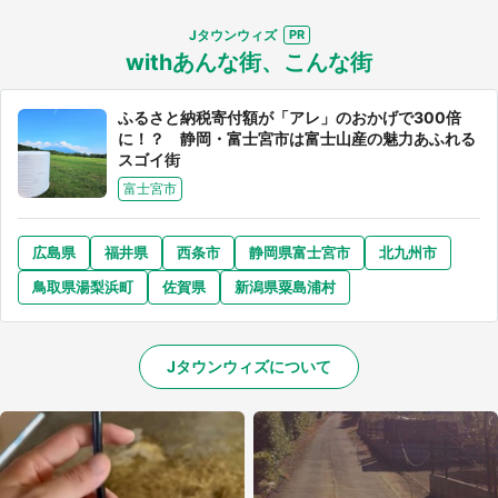
Jタウンウィズ
withあんな街、こんな街
ふるさと納税寄付額が「アレ」のおかげで300倍
選択する
に！？ 静岡・富士宮市は富士山産の魅力あふれる
スゴイ街
富士宮市
広島県
福井県
西条市
静岡県富士宮市
北九州市
鳥取県湯梨浜町
佐賀県
新潟県粟島浦村
Jタウンウィズについて