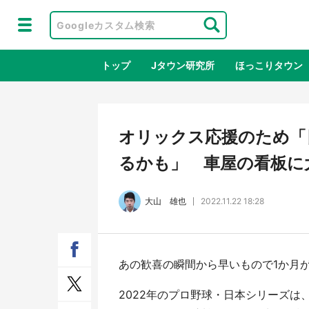
トップ
Jタウン研究所
ほっこりタウン
地域×二次
オリックス応援のため「
るかも」 車屋の看板に
大山 雄也
2022.11.22 18:28
あの歓喜の瞬間から早いもので1か月
鳥取・境港「ゲゲゲの妖怪楽園」限定
ラプ
だった鬼太郎グッズ買える 銀座・博
服！
2022年のプロ野球・日本シリーズ
品館TOY PARKへ急げ【8／8～31】
が生