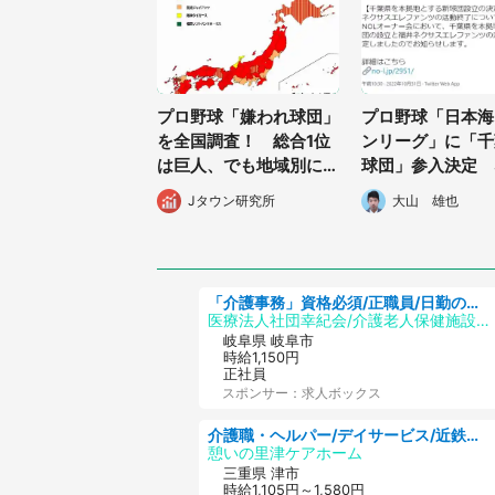
プロ野球「嫌われ球団」
プロ野球「日本海
を全国調査！ 総合1位
ンリーグ」に「千
は巨人、でも地域別に見
球団」参入決定 
ると...
平洋側から？リー
Jタウン研究所
大山 雄也
局長が語る「狙い
「介護事務」資格必須/正職員/日勤のみ/介護老人保健施設
医療法人社団幸紀会/介護老人保健施設 グリーンビラ安江
岐阜県 岐阜市
時給1,150円
正社員
スポンサー：求人ボックス
介護職・ヘルパー/デイサービス/近鉄名古屋線 高田本山/津市/三重県
憩いの里津ケアホーム
三重県 津市
時給1,105円～1,580円