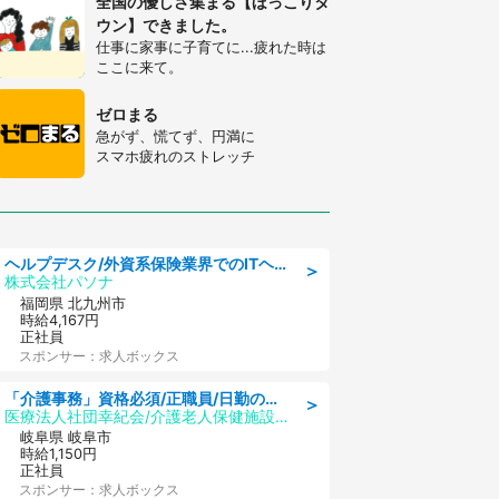
全国の優しさ集まる【ほっこりタ
ウン】できました。
仕事に家事に子育てに...疲れた時は
ここに来て。
ゼロまる
急がず、慌てず、円満に
スマホ疲れのストレッチ
ヘルプデスク/外資系保険業界でのITヘルプデスク業務/駅近/即日勤務可/ヘルプデスク
＞
株式会社パソナ
福岡県 北九州市
時給4,167円
正社員
スポンサー：求人ボックス
「介護事務」資格必須/正職員/日勤のみ/介護老人保健施設
＞
医療法人社団幸紀会/介護老人保健施設 グリーンビラ安江
岐阜県 岐阜市
時給1,150円
正社員
スポンサー：求人ボックス