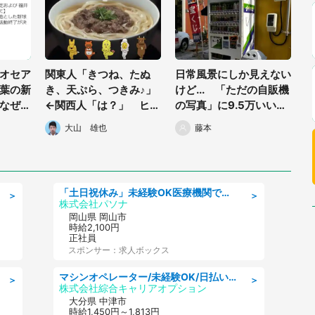
オセア
関東人「きつね、たぬ
日常風景にしか見えない
葉の新
き、天ぷら、つきみ♪」
けど... 「ただの自販機
なぜ太
←関西人「は？」 ヒガ
の写真」に9.5万いいね
グ事務
シマル「うどんスープ」
の大反響→その理由と
大山 雄也
藤本
」
のCMは地域によって歌
は？
詞が違った
「土日祝休み」未経験OK医療機関での治験コーディネーターのお仕事
＞
＞
株式会社パソナ
岡山県 岡山市
時給2,100円
正社員
スポンサー：求人ボックス
マシンオペレーター/未経験OK/日払いOK/交替制/20・30・40代活躍中/製造 工場
＞
＞
株式会社綜合キャリアオプション
大分県 中津市
時給1,450円～1,813円