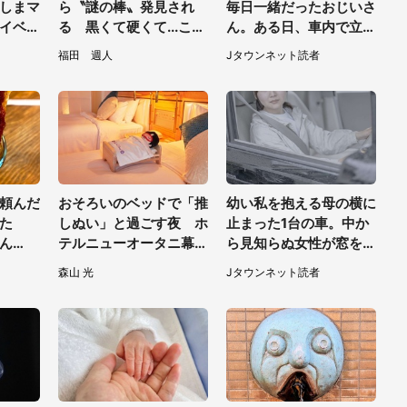
しまマ
ら〝謎の棒〟発見され
毎日一緒だったおじいさ
イベン
る 黒くて硬くて...これ
ん。ある日、車内で立っ
ずっと
は何？動物園に聞く
てたら後ろから...」
福田 週人
Jタウンネット読者
頼んだ
おそろいのベッドで「推
幼い私を抱える母の横に
きた
しぬい」と過ごす夜 ホ
止まった1台の車。中か
ん
テルニューオータニ幕張
ら見知らぬ女性が窓を開
杯が話
で「ぬい活宿泊プラン」
けて...（東京都・40代
森山 光
Jタウンネット読者
開始【8／8～3／31】
男性）