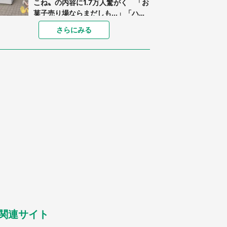
こね〟の内容に1.7万人驚がく 「お
菓子売り場ならまだしも...」「ハー
ドル高い」
「閉所恐怖症の私は新幹線で大パニ
さらにみる
ック。隣席の青年に『手を繋いで』
とお願いしたら...」 体験談に8万
人感動
「ゾワゾワする」「本当に気持ち悪
い」 道端でバグっちゃってた〝野
生の野菜〟に6.5万人戦慄
あまりにも四角すぎる猫、激写され
る 「これもう座布団だろ」「食パ
ンの耳」と1.4万人困惑
「修学旅行に途中参加する娘を送っ
て行ったら、真っ暗な道で遭難状
態。なんとか見つけた民家に助けを
求めると、住人の男性が...」
「孫にあげると思って、あなたにこ
れをあげる」 真夏の山道で見知ら
ぬお婆さんに握らされたもの（山口
県・30代女性）
関連サイト