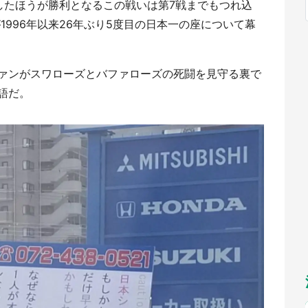
したほうが勝利となるこの戦いは第7戦までもつれ込
福岡
佐賀
長崎
熊本
九州
／1～10／26】
1996年以来26年ぶり5度目の日本一の座について幕
もっとみる
選択
ァンがスワローズとバファローズの死闘を見守る裏で
語だ。