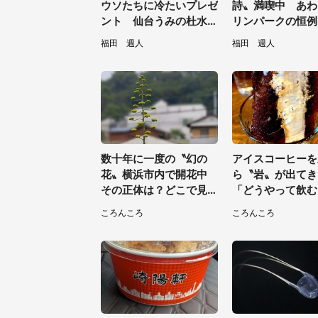
ウソたちに冷たいプレゼ
詩〟満喫中 あわ
ント 仙台うみの杜水族
リンパークの恒例
館の企画がやさしい【7
トに2.2万興奮「
福田 週人
福田 週人
／31～8／23】
見てたい」
数十年に一度の〝幻の
アイスコーヒーを
花〟横浜市内で開花中
ら〝岩〟が出て
その正体は？どこで見ら
「どうやって飲む
れる？交通局に聞く
だ？！」衝撃の一
ころんころ
ころんころ
題