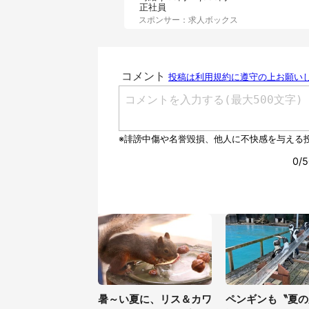
正社員
スポンサー：求人ボックス
暑～い夏に、リス＆カワ
ペンギンも〝夏の