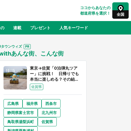
ココからあなたの
都道府県を選択！
全国
もの
連載
プレゼント
人気キーワード
Jタウンウィズ
withあんな街、こんな街
るさと納税
山形
福島
千葉
東京
神奈川
東京→佐賀「0泊弾丸ツア
ー」に挑戦！ 日帰りでも
本当に楽しめる？その結果
は...
佐賀県
広島県
福井県
西条市
奈良
和歌山
静岡県富士宮市
北九州市
山口
世界
日向翔陽＆影山飛雄が笹かまを食べ
鳥取県湯梨浜町
佐賀県
でコ
る！ アニメ『ハイキュー！！』×老
【8
舗「鐘崎」コラボで限定グッズも【8
新潟県粟島浦村