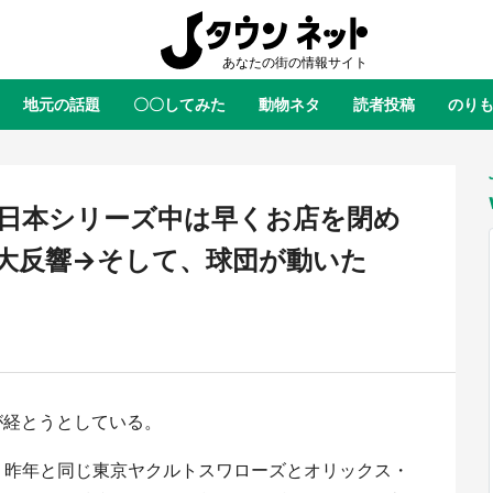
地元の話題
〇〇してみた
動物ネタ
読者投稿
のり
全国
全国
北海道
北海道
元
絶景
あの時はありがとう
物語がはじまる町へ
ふ
青森
岩手
宮城
秋田
東北
日本シリーズ中は早くお店を閉め
茨城
栃木
群馬
埼玉
関東
大反響→そして、球団が動いた
新潟
山梨
長野
甲信越
岐阜
静岡
愛知
三重
東海
富山
石川
福井
北陸
滋賀
京都
大阪
兵庫
関西
が経とうとしている。
鳥取
島根
岡山
広島
中国
ラス・ダークネスが栃木県を征
『薬屋のひとりごと』の〝舞〟の
？ 県公式プロモ動画で「聖地」
に入り込む 六本木ヒルズ展望台
は、昨年と同じ東京ヤクルトスワローズとオリックス・
徳島
香川
愛媛
高知
四国
産されてます【7／31～1／31】
ラボ、本邦初公開の「猫猫像」も