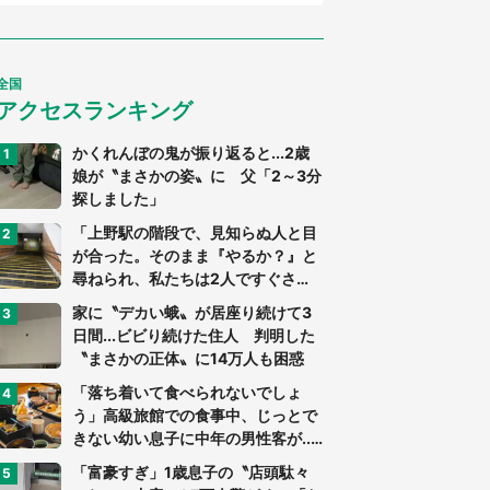
全国
アクセスランキング
かくれんぼの鬼が振り返ると...2歳
娘が〝まさかの姿〟に 父「2～3分
探しました」
「上野駅の階段で、見知らぬ人と目
が合った。そのまま『やるか？』と
尋ねられ、私たちは2人ですぐさ
ま...」（茨城県・70代男性）
家に〝デカい蛾〟が居座り続けて3
日間...ビビり続けた住人 判明した
〝まさかの正体〟に14万人も困惑
「落ち着いて食べられないでしょ
う」高級旅館での食事中、じっとで
きない幼い息子に中年の男性客が...
（東京都・40代男性）
「富豪すぎ」1歳息子の〝店頭駄々