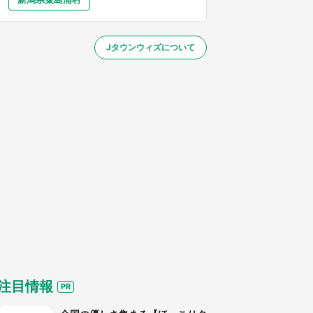
大分
宮崎
鹿児島
沖縄
／1～31】
Jタウンウィズについて
する
注目情報