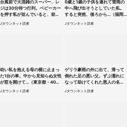
台風前で大混雑のスーパー、レ
0歳と1歳の子供を連れて雷雨の
ジは30分待つ行列。ベビーカー
中へ飛び出そうとしていた私。
を押す私が並んでいると、前の
すると突然、後ろから...（福岡
男性客が...
県・30代女性）
Jタウンネット読者
Jタウンネット読者
幼い私を抱える母の横に止まっ
ゲリラ豪雨の外に出て、滑って
た1台の車。中から見知らぬ女性
倒れた足の悪い父。ずぶ濡れに
が窓を開けて...（東京都・40代
なって助けてくれた恩人の名前
男性）
も聞かず...
Jタウンネット読者
Jタウンネット読者