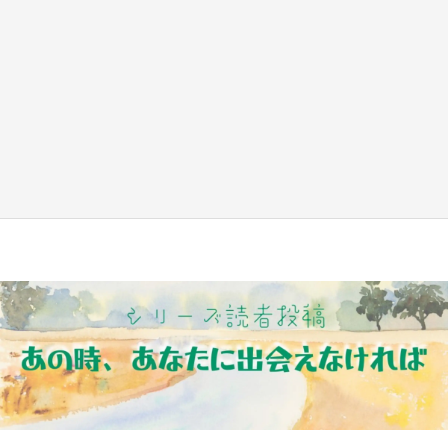
『小林さんちのメイドラゴン』と舞台のモデ
ル・越谷がコラボ 田んぼアートの見頃にあわ
せて企画続々【7／31～】
もっとみる