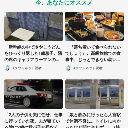
今、あなたにオススメ
「新幹線の中で冷やしうどん
「『落ち着いて食べられない
をひっくり返した1歳息子。隣
でしょう』。高級旅館での食
の席のキャリアウーマンの方
事中、じっとできない幼い息
に汁が飛んでしまって...」
子に中年の男性客が...」（東
Jタウンネット読者
Jタウンネット読者
（東京都・30代女性）
京都・40代男性）
都道府選択
「2人の子供を夫に任せ、仕事
「娘と飲みに行ったら大宮駅
に行っていた夜。夫が寝てい
で体調不良に。トイレに向か
る隙に2歳の我が子が居なくな
ったけど間に合わず...」（埼