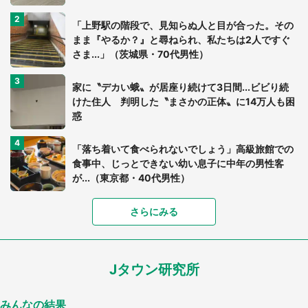
「上野駅の階段で、見知らぬ人と目が合った。その
まま『やるか？』と尋ねられ、私たちは2人ですぐ
さま...」（茨城県・70代男性）
家に〝デカい蛾〟が居座り続けて3日間...ビビり続
けた住人 判明した〝まさかの正体〟に14万人も困
惑
「落ち着いて食べられないでしょう」高級旅館での
食事中、じっとできない幼い息子に中年の男性客
が...（東京都・40代男性）
「富豪すぎ」1歳息子の〝店頭駄々こね〟の内容に1.
さらにみる
7万人驚がく 「お菓子売り場ならまだしも...」「ハ
ードル高い」
Jタウン研究所
あまりにも四角すぎる猫、激写される 「これもう
座布団だろ」「食パンの耳」と1.4万人困惑
みんなの結果