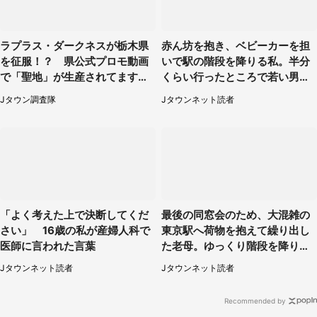
ラプラス・ダークネスが栃木県
赤ん坊を抱き、ベビーカーを担
を征服！？ 県公式プロモ動画
いで駅の階段を降りる私。半分
で「聖地」が生産されてます【7
くらい行ったところで若い男性
／31～1／31】
が...（埼玉県・50代女性）
Jタウン調査隊
Jタウンネット読者
「よく考えた上で決断してくだ
最後の同窓会のため、大混雑の
さい」 16歳の私が産婦人科で
東京駅へ荷物を抱えて繰り出し
医師に言われた言葉
た老母。ゆっくり階段を降りて
たらスーツの男性が（東京都・
Jタウンネット読者
Jタウンネット読者
50代女性）
Recommended by