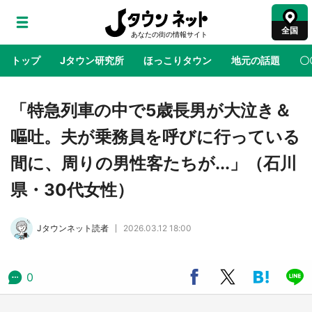
全国
トップ
Jタウン研究所
ほっこりタウン
地元の話題
〇
地域×二次元
絶景
あの時はありがとう
物語がはじ
「特急列車の中で5歳長男が大泣き＆
嘔吐。夫が乗務員を呼びに行っている
ラプラス・ダークネスが栃木県を征服！？ 県
間に、周りの男性客たちが...」（石川
公式プロモ動画で「聖地」が生産されてます
【7／31～1／31】
県・30代女性）
『薬屋のひとりごと』の〝舞〟の世界に入り込
Jタウンネット読者
2026.03.12 18:00
む 六本木ヒルズ展望台でコラボ、本邦初公開
の「猫猫像」も【8／1～10／26】
0
日向翔陽＆影山飛雄が笹かまを食べる！ アニ
メ『ハイキュー！！』×老舗「鐘崎」コラボで
限定グッズも【8／1～31】