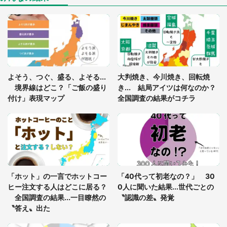
「閉所恐怖症の私は新幹線で大パニック。隣席の青
年に『手を繋いで』とお願いしたら...」 体験談に
8万人感動
「ゾワゾワする」「本当に気持ち悪い」 道端でバ
よそう、つぐ、盛る、よそる...
大判焼き、今川焼き、回転焼
グっちゃってた〝野生の野菜〟に6.5万人戦慄
境界線はどこ？「ご飯の盛り
き... 結局アイツは何なのか？
付け」表現マップ
全国調査の結果がコチラ
「○○がない街に住んでいます」住人の呟きに30万
人驚がく 何が存在しないか、あなたはわかる？
「修学旅行に途中参加する娘を送って行ったら、真
っ暗な道で遭難状態。なんとか見つけた民家に助け
「ホット」の一言でホットコー
「40代って初老なの？」 30
を求めると、住人の男性が...」
ヒー注文する人はどこに居る？
0人に聞いた結果...世代ごとの
全国調査の結果...一目瞭然の
〝認識の差〟発覚
〝答え〟出た