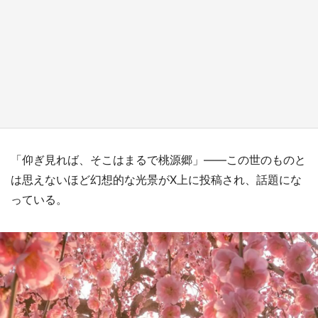
『薬屋のひとりごと』の〝舞〟の世界に入り込
む 六本木ヒルズ展望台でコラボ、本邦初公開
の「猫猫像」も【8／1～10／26】
もっとみる
「仰ぎ見れば、そこはまるで桃源郷」――この世のものと
は思えないほど幻想的な光景がX上に投稿され、話題にな
っている。