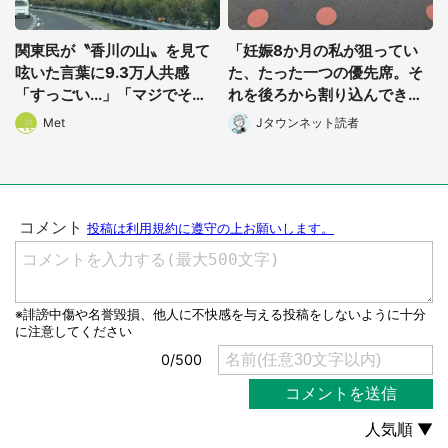
関東民が〝香川の山〟を見て
「妊娠8か月の私が狙ってい
呟いた言葉に9.3万人共感
た、たった一つの優先席。そ
「すっごい...」「マジでそ
れを後ろから割り込んできた
う」
オジサンが...」（千葉県・40
Met
Jタウンネット読者
代女性）
選択する