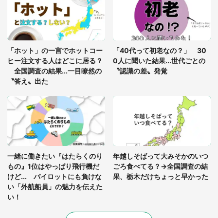
ードル高い」
あまりにも四角すぎる猫、激写される 「これもう
座布団だろ」「食パンの耳」と1.4万人困惑
「ホット」の一言でホットコー
「40代って初老なの？」 30
ヒー注文する人はどこに居る？
0人に聞いた結果...世代ごとの
全国調査の結果...一目瞭然の
〝認識の差〟発覚
〝答え〟出た
一緒に働きたい『はたらくのり
年越しそばって大みそかのいつ
もの』1位はやっぱり飛行機だ
ごろ食べてる？→全国調査の結
けど... パイロットにも負けな
果、栃木だけちょっと早かった
い「外航船員」の魅力を伝えた
い！