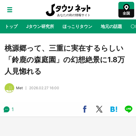
全国
トップ
Jタウン研究所
ほっこりタウン
地元の話題
〇
地域×二次元
絶景
あの時はありがとう
物語がはじ
桃源郷って、三重に実在するらしい
「鈴鹿の森庭園」の幻想絶景に1.8万
アニメ『はたらく細胞』と神奈川県の3度目コ
人見惚れる
ラボ 作品の世界観通じて「小児がん」学べる
【8／10～31※平日限定】
Met
2026.02.27 16:00
鳥取・境港「ゲゲゲの妖怪楽園」限定だった鬼
太郎グッズ買える 銀座・博品館TOY PARKへ
急げ【8／8～31】
1
ラプラス・ダークネスが栃木県を征服！？ 県
公式プロモ動画で「聖地」が生産されてます
【7／31～1／31】