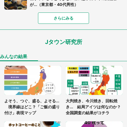
が...（東京都・40代男性）
さらにみる
「可愛いのにホラー」「事件性を感じる」 ふわふ
わアザラシの〝赤い異変〟に3.2万人戦慄
Jタウン研究所
「孫にあげると思って、あなたにこれをあげる」
真夏の山道で見知らぬお婆さんに握らされたもの
（山口県・30代女性）
みんなの結果
「ゾワゾワする」「本当に気持ち悪い」 道端でバ
グっちゃってた〝野生の野菜〟に6.5万人戦慄
「閉所恐怖症の私は新幹線で大パニック。隣席の青
年に『手を繋いで』とお願いしたら...」 体験談に
よそう、つぐ、盛る、よそる...
大判焼き、今川焼き、回転焼
8万人感動
境界線はどこ？「ご飯の盛り
き... 結局アイツは何なのか？
付け」表現マップ
全国調査の結果がコチラ
「富豪すぎ」1歳息子の〝店頭駄々こね〟の内容に1.
7万人驚がく 「お菓子売り場ならまだしも...」「ハ