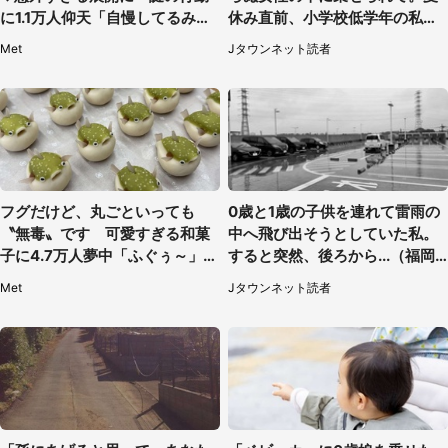
に1.1万人仰天「自慢してるみた
休み直前、小学校低学年の私に
い」
起きたこと（広島県・30代女
Met
Jタウンネット読者
性）
フグだけど、丸ごといっても
0歳と1歳の子供を連れて雷雨の
〝無毒〟です 可愛すぎる和菓
中へ飛び出そうとしていた私。
子に4.7万人夢中「ふぐぅ～」
すると突然、後ろから...（福岡
「職人の技ですね」
県・30代女性）
Met
Jタウンネット読者