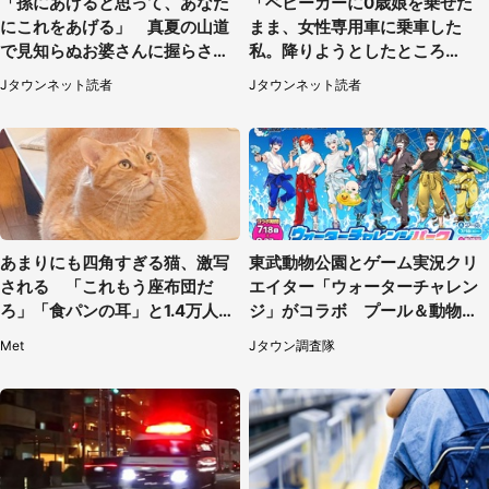
「孫にあげると思って、あなた
「ベビーカーに0歳娘を乗せた
にこれをあげる」 真夏の山道
まま、女性専用車に乗車した
で見知らぬお婆さんに握らされ
私。降りようとしたところ
たもの（山口県・30代女性）
で...」（大阪府・30代女性）
Jタウンネット読者
Jタウンネット読者
あまりにも四角すぎる猫、激写
東武動物公園とゲーム実況クリ
される 「これもう座布団だ
エイター「ウォーターチャレン
ろ」「食パンの耳」と1.4万人困
ジ」がコラボ プール＆動物園
惑
で「ウォーターチャレンジパー
Met
Jタウン調査隊
ク」【～9／27】