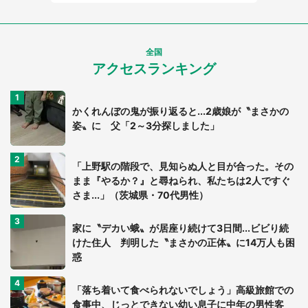
全国
アクセスランキング
かくれんぼの鬼が振り返ると...2歳娘が〝まさかの
姿〟に 父「2～3分探しました」
「上野駅の階段で、見知らぬ人と目が合った。その
まま『やるか？』と尋ねられ、私たちは2人ですぐ
さま...」（茨城県・70代男性）
家に〝デカい蛾〟が居座り続けて3日間...ビビり続
けた住人 判明した〝まさかの正体〟に14万人も困
惑
「落ち着いて食べられないでしょう」高級旅館での
食事中、じっとできない幼い息子に中年の男性客