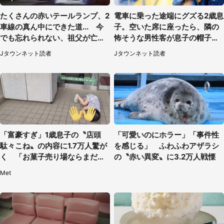
たくさんの赤いテールランプ、2
電車に乗った途端にグズる2歳息
車線の真ん中にできた道... 今
子。空いた席に座ったら、隣の
でも忘れられない、祖父が亡く
怖そうな男性客が息子の帽子に
なった夜に見た光景（30代女
手を伸ばし（千葉県・40代女
Jタウンネット読者
Jタウンネット読者
性）
性）
「富豪すぎ」1歳息子の〝店頭
「可愛いのにホラー」「事件性
駄々こね〟の内容に1.7万人驚が
を感じる」 ふわふわアザラシ
く 「お菓子売り場ならまだし
の〝赤い異変〟に3.2万人戦慄
も...」「ハードル高い」
Met