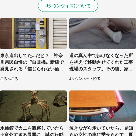
Jタウンウィズについて
東京進出してた...だと？ 神奈
道の真ん中で歩けなくなった所
川県民自慢の〝自販機〟新橋で
を抱えて移動させてくれた工事
発見される「信じられない価格
現場のスタッフ。その後、家ま
でおいしい」
で私を送ると（大阪府・40代女
ころんころ
Jタウンネット読者
性）
水族館でカニを観察していたら
泣きながら歩いていたら、見知
→意外すぎる展開に 謎の行動
らぬ女性の車に乗せられて。夏