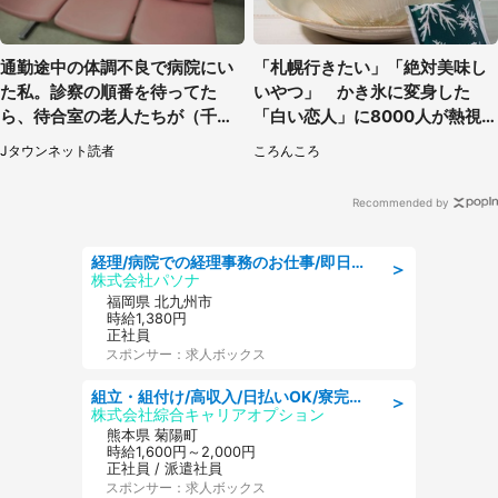
通勤途中の体調不良で病院にい
「札幌行きたい」「絶対美味し
た私。診察の順番を待ってた
いやつ」 かき氷に変身した
ら、待合室の老人たちが（千葉
「白い恋人」に8000人が熱視
県・50代男性）
線【期間限定】
Jタウンネット読者
ころんころ
Recommended by
経理/病院での経理事務のお仕事/即日勤務可/車通勤可/経理/一般事務
＞
株式会社パソナ
福岡県 北九州市
時給1,380円
正社員
スポンサー：求人ボックス
組立・組付け/高収入/日払いOK/寮完備/交替制/20・30・40代活躍中
＞
株式会社綜合キャリアオプション
熊本県 菊陽町
時給1,600円～2,000円
正社員 / 派遣社員
スポンサー：求人ボックス