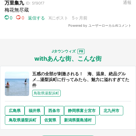
Jタウンウィズ
withあんな街、こんな街
五感の全部が刺激される！ 海、温泉、絶品グル
メ...湯梨浜町に行ってみたら、魅力に溢れすぎてた
件
鳥取県湯梨浜町
広島県
福井県
西条市
静岡県富士宮市
北九州市
鳥取県湯梨浜町
佐賀県
新潟県粟島浦村