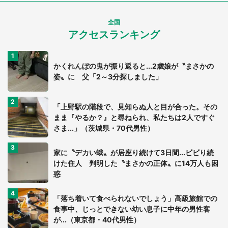
全国
アクセスランキング
かくれんぼの鬼が振り返ると...2歳娘が〝まさかの
姿〟に 父「2～3分探しました」
「上野駅の階段で、見知らぬ人と目が合った。その
まま『やるか？』と尋ねられ、私たちは2人ですぐ
さま...」（茨城県・70代男性）
家に〝デカい蛾〟が居座り続けて3日間...ビビり続
けた住人 判明した〝まさかの正体〟に14万人も困
惑
「落ち着いて食べられないでしょう」高級旅館での
食事中、じっとできない幼い息子に中年の男性客
が...（東京都・40代男性）