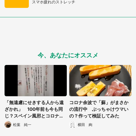
スマホ疲れのストレッチ
都道府選択
今、あなたにオススメ
「無遠慮にせきする人から遠
コロナ余波で「蘇」がまさか
ざかれ」 100年前も今も同
の流行中 ぶっちゃけウマい
じ？スペイン風邪とコロナの
の？作って検証してみた
予防策を並べた展示に反響
松葉 純一
横田 絢