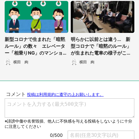
選択する
新型コロナで生まれた「暗黙
明らかに以前とは違う... 新
ルール」の数々 エレベータ
型コロナで「暗黙のルール」
ー「相乗りNG」のマンション
が生まれた電車の様子がこち
も
ら
横田 絢
横田 絢