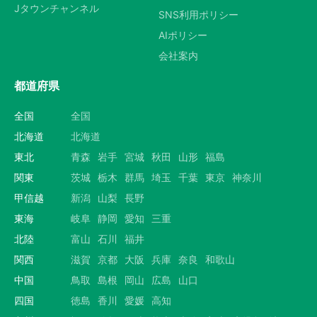
Jタウンチャンネル
SNS利用ポリシー
AIポリシー
会社案内
都道府県
全国
全国
北海道
北海道
東北
青森
岩手
宮城
秋田
山形
福島
関東
茨城
栃木
群馬
埼玉
千葉
東京
神奈川
甲信越
新潟
山梨
長野
東海
岐阜
静岡
愛知
三重
北陸
富山
石川
福井
関西
滋賀
京都
大阪
兵庫
奈良
和歌山
中国
鳥取
島根
岡山
広島
山口
四国
徳島
香川
愛媛
高知