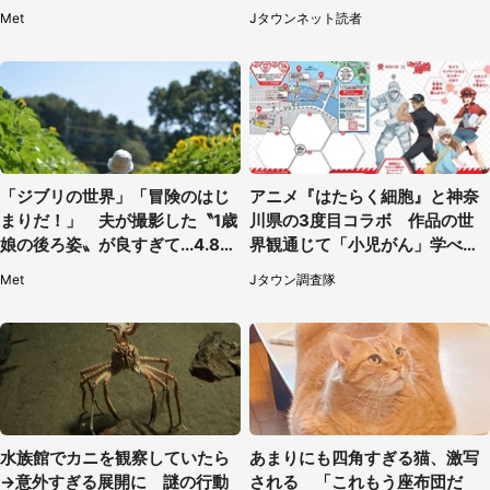
に1.3万人戦慄
女を止めた予想外の存在
Met
Jタウンネット読者
「ジブリの世界」「冒険のはじ
アニメ『はたらく細胞』と神奈
まりだ！」 夫が撮影した〝1歳
川県の3度目コラボ 作品の世
娘の後ろ姿〟が良すぎて...4.8万
界観通じて「小児がん」学べる
人感激
【8／10～31※平日限定】
Met
Jタウン調査隊
水族館でカニを観察していたら
あまりにも四角すぎる猫、激写
→意外すぎる展開に 謎の行動
される 「これもう座布団だ