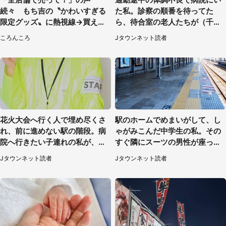
続々 もち吉の〝かわいすぎる
た私。診察の順番を待ってた
限定グッズ〟に熱視線→買える
ら、待合室の老人たちが（千葉
のは地元だけ？本社に聞く
県・50代男性）
ころんころ
Jタウンネット読者
花火大会へ行く人で埋め尽くさ
駅のホームでめまいがして、し
れ、前に進めない駅の階段。病
ゃがみこんだ中学生の私。その
院へ行きたい子連れの私が、ス
すぐ隣にスーツの男性が座って
タッフに事情を説明すると...
きて（千葉県・20代女性）
Jタウンネット読者
Jタウンネット読者
（埼玉県・女性）