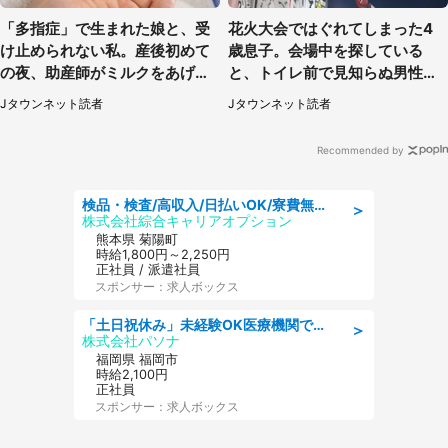
「多指症」で生まれた娘と、受
花火大会ではぐれてしまった4
け止められない私。産後初めて
歳息子。会場中を探している
の夜、助産師がミルクをあげて
と、トイレ前で見知らぬ男性に
るのを見て...（静岡県・20代女
（東京都・女性）
Jタウンネット読者
Jタウンネット読者
性）
Recommended by
検品・検査/高収入/日払いOK/寮費無料/日勤/20・30・40代活躍中
＞
株式会社綜合キャリアオプション
熊本県 菊陽町
時給1,800円～2,250円
正社員 / 派遣社員
スポンサー：求人ボックス
「土日祝休み」未経験OK医療機関での治験コーディネーターのお仕事
＞
株式会社パソナ
福岡県 福岡市
時給2,100円
正社員
スポンサー：求人ボックス