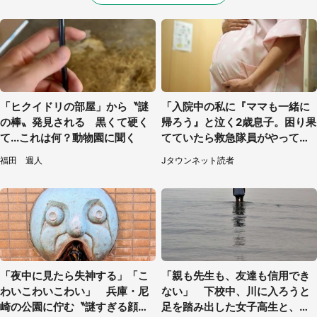
「ヒクイドリの部屋」から〝謎
「入院中の私に『ママも一緒に
の棒〟発見される 黒くて硬く
帰ろう』と泣く2歳息子。困り果
て...これは何？動物園に聞く
てていたら救急隊員がやってき
て...」（大阪府・50代女性）
福田 週人
Jタウンネット読者
「夜中に見たら失神する」「こ
「親も先生も、友達も信用でき
わいこわいこわい」 兵庫・尼
ない」 下校中、川に入ろうと
崎の公園に佇む〝謎すぎる顔〟
足を踏み出した女子高生と、彼