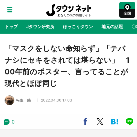
全国
トップ
Jタウン研究所
ほっこりタウン
地元の話題
〇
地域×二次元
絶景
あの時はありがとう
物語がはじ
「マスクをしない命知らず」「テバ
ナシにセキをされては堪らない」 1
アニメ『はたらく細胞』と神奈川県の3度目コ
00年前のポスター、言ってることが
ラボ 作品の世界観通じて「小児がん」学べる
【8／10～31※平日限定】
現代とほぼ同じ
鳥取・境港「ゲゲゲの妖怪楽園」限定だった鬼
松葉 純一
2022.04.30 17:03
太郎グッズ買える 銀座・博品館TOY PARKへ
急げ【8／8～31】
0
ラプラス・ダークネスが栃木県を征服！？ 県
公式プロモ動画で「聖地」が生産されてます
【7／31～1／31】