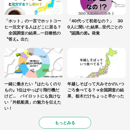
あまりにも四角すぎる猫、激写される 「これもう
座布団だろ」「食パンの耳」と1.4万人困惑
「ホット」の一言でホットコー
「40代って初老なの？」 30
ヒー注文する人はどこに居る？
0人に聞いた結果...世代ごとの
全国調査の結果...一目瞭然の
〝認識の差〟発覚
〝答え〟出た
一緒に働きたい『はたらくのり
年越しそばって大みそかのいつ
もの』1位はやっぱり飛行機だ
ごろ食べてる？→全国調査の結
けど... パイロットにも負けな
果、栃木だけちょっと早かった
い「外航船員」の魅力を伝えた
い！
もっとみる