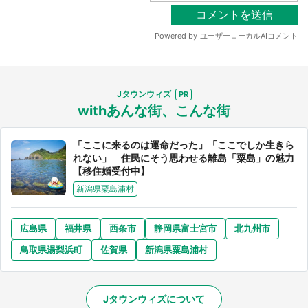
Jタウンウィズ
withあんな街、こんな街
「ここに来るのは運命だった」「ここでしか生きら
れない」 住民にそう思わせる離島「粟島」の魅力
【移住婚受付中】
新潟県粟島浦村
広島県
福井県
西条市
静岡県富士宮市
北九州市
鳥取県湯梨浜町
佐賀県
新潟県粟島浦村
Jタウンウィズについて