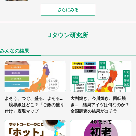
さらにみる
「可愛いのにホラー」「事件性を感じる」 ふわふ
わアザラシの〝赤い異変〟に3.2万人戦慄
Jタウン研究所
「孫にあげると思って、あなたにこれをあげる」
真夏の山道で見知らぬお婆さんに握らされたもの
（山口県・30代女性）
みんなの結果
「ゾワゾワする」「本当に気持ち悪い」 道端でバ
グっちゃってた〝野生の野菜〟に6.5万人戦慄
「閉所恐怖症の私は新幹線で大パニック。隣席の青
年に『手を繋いで』とお願いしたら...」 体験談に
よそう、つぐ、盛る、よそる...
大判焼き、今川焼き、回転焼
8万人感動
境界線はどこ？「ご飯の盛り
き... 結局アイツは何なのか？
付け」表現マップ
全国調査の結果がコチラ
「富豪すぎ」1歳息子の〝店頭駄々こね〟の内容に1.
7万人驚がく 「お菓子売り場ならまだしも...」「ハ
ードル高い」