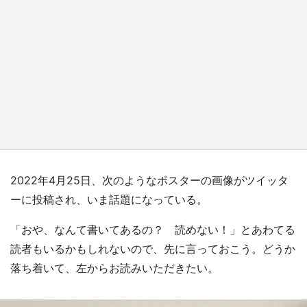
『薬屋のひとりごと』の〝舞〟の世界に入り込
む 六本木ヒルズ展望台でコラボ、本邦初公開
の「猫猫像」も【8／1～10／26】
もっとみる
2022年4月25日、次のようなポスターの画像がツイッタ
ーに投稿され、いま話題になっている。
「おや、なんて書いてあるの？ 読めない！」とあわてる
読者もいるかもしれないので、先に言っておこう。どうか
落ち着いて、左からお読みいただきたい。