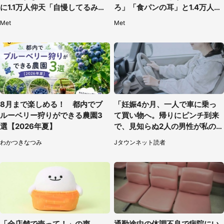
に1.1万人仰天「自慢してるみた
ろ」「食パンの耳」と1.4万人困
い」
惑
Met
Met
8月まで楽しめる！ 都内でブ
「妊娠4か月、一人で車に乗っ
ルーベリー狩りができる農園3
て買い物へ。帰りにピンチ到来
選【2026年夏】
で、見知らぬ2人の男性が私の車
を...」（30代女性）
わかつきなつみ
Jタウンネット読者
「全店舗で売って！」の声
通勤途中の体調不良で病院にい