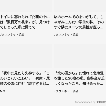
トイレに忘れられてた鞄の中に
駅のホームでめまいがして、し
は〝数百万の札束〟が。見つけ
ゃがみこんだ中学生の私。その
てしまった私は慌てて...
すぐ隣にスーツの男性が座って
きて（千葉県・20代女性）
Jタウンネット読者
Jタウンネット読者
「夜中に見たら失神する」「こ
『北の国から』に憧れて北海道
わいこわいこわい」 兵庫・尼
を旅した20歳の私。所持金が乏
崎の公園に佇む〝謎すぎる顔〟
しくなったころ、知り合ったオ
に1.3万人戦慄
ジサンに連れて行かれたのは
Met
Jタウンネット読者
（福岡県・50代男性）
Recommended by