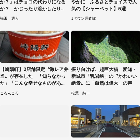
か？」はチョコの代わりになる
やかに ふるさとチョイスで人
か？ かじったり溶かしたりし
気の【シャーベット】5選
て食べてみた
福田 週人
Jタウン調査隊
【崎陽軒】2店舗限定〝激レア弁
振り向けば、超巨大猫 愛知・
当〟が存在した 「知らなかっ
新城市「乳岩峡」の〝かわいい
た」「こんな幸せなものがあっ
絶景〟に「自然は偉大」の声
たなんて...」
ころんころ
松葉 純一