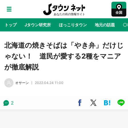
全国
トップ
Jタウン研究所
ほっこりタウン
地元の話題
〇
地域×二次元
絶景
あの時はありがとう
物語がはじ
北海道の焼きそばは「やき弁」だけじ
ゃない！ 道民が愛する2種をマニア
『薬屋のひとりごと』の〝舞〟の世界に入り込
が徹底解説
む 六本木ヒルズ展望台でコラボ、本邦初公開
の「猫猫像」も【8／1～10／26】
オサーン
2022.04.24 11:00
日向翔陽＆影山飛雄が笹かまを食べる！ アニ
メ『ハイキュー！！』×老舗「鐘崎」コラボで
限定グッズも【8／1～31】
2
『小林さんちのメイドラゴン』と舞台のモデ
ル・越谷がコラボ 田んぼアートの見頃にあわ
せて企画続々【7／31～】