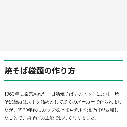
新宿駅に〝巨人用少女漫画〟が出現！？ バカ
デカサイズで、ページもめくれる『CIPHER』
『桜蘭高校ホスト部』『夏目友人帳』【～7／
26】
もっとみる
焼そば袋麺の作り方
1963年に発売された「日清焼そば」のヒットにより、焼
そば袋麺は大手を始めとして多くのメーカーで作られまし
たが、1970年代にカップ焼そばやチルド焼そばが登場し
たことで、焼そばの主流ではなくなりました。