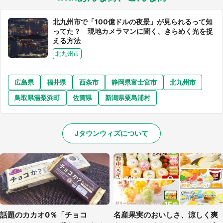
北九州市で「100億ドルの夜景」が見られるって知
ってた？ 現地カメラマンに聞く、きらめく光を捉
える方法
北九州市
広島県
福井県
西条市
静岡県富士宮市
北九州市
鳥取県湯梨浜町
佐賀県
新潟県粟島浦村
Jタウンウィズについて
話題のカカオ0％「チョコ
名産果実のおいしさ、涼しく爽