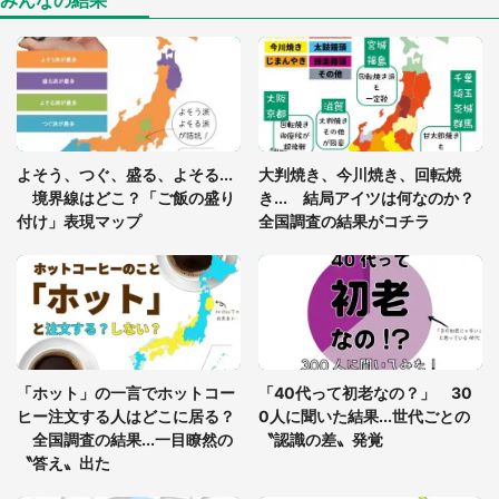
みんなの結果
「○○がない街に住んでいます」住人の呟きに30万
人驚がく 何が存在しないか、あなたはわかる？
「閉所恐怖症の私は新幹線で大パニック。隣席の青
年に『手を繋いで』とお願いしたら...」 体験談に
よそう、つぐ、盛る、よそる...
大判焼き、今川焼き、回転焼
8万人感動
境界線はどこ？「ご飯の盛り
き... 結局アイツは何なのか？
付け」表現マップ
全国調査の結果がコチラ
梅田の地下街でベビーカーを押しつつ迷う私に、見
知らぬおじいさんがわざわざ声をかけてきて（兵庫
県・30代女性）
「ゾワゾワする」「本当に気持ち悪い」 道端でバ
グっちゃってた〝野生の野菜〟に6.5万人戦慄
「ホット」の一言でホットコー
「40代って初老なの？」 30
ヒー注文する人はどこに居る？
0人に聞いた結果...世代ごとの
全国調査の結果...一目瞭然の
〝認識の差〟発覚
〝答え〟出た