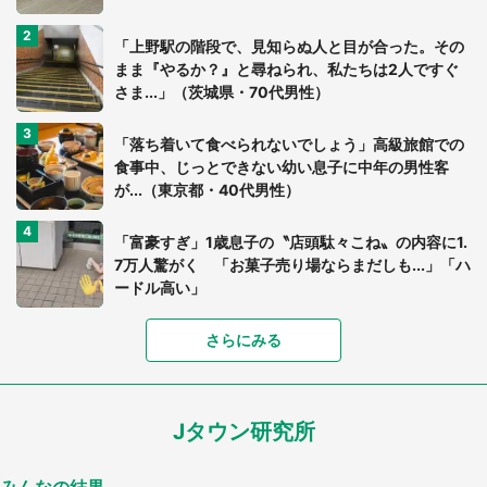
「上野駅の階段で、見知らぬ人と目が合った。その
まま『やるか？』と尋ねられ、私たちは2人ですぐ
さま...」（茨城県・70代男性）
「落ち着いて食べられないでしょう」高級旅館での
食事中、じっとできない幼い息子に中年の男性客
が...（東京都・40代男性）
「富豪すぎ」1歳息子の〝店頭駄々こね〟の内容に1.
7万人驚がく 「お菓子売り場ならまだしも...」「ハ
ードル高い」
さらにみる
あまりにも四角すぎる猫、激写される 「これもう
座布団だろ」「食パンの耳」と1.4万人困惑
Jタウン研究所
家に〝デカい蛾〟が居座り続けて3日間...ビビり続
けた住人 判明した〝まさかの正体〟に14万人も困
惑