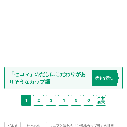
「セコマ」のだしにこだわりがあ
続きを読む
りそうなカップ麺
全文
1
2
3
4
5
6
表示
グルメ
たべもの
マニアと味わう「ご当地カップ麺」の世界