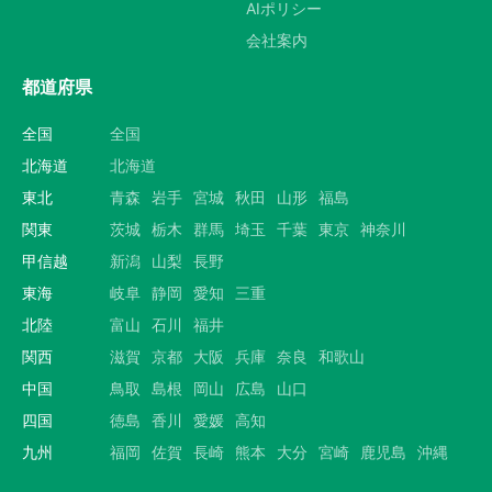
AIポリシー
会社案内
都道府県
全国
全国
北海道
北海道
東北
青森
岩手
宮城
秋田
山形
福島
関東
茨城
栃木
群馬
埼玉
千葉
東京
神奈川
甲信越
新潟
山梨
長野
東海
岐阜
静岡
愛知
三重
北陸
富山
石川
福井
関西
滋賀
京都
大阪
兵庫
奈良
和歌山
中国
鳥取
島根
岡山
広島
山口
四国
徳島
香川
愛媛
高知
九州
福岡
佐賀
長崎
熊本
大分
宮崎
鹿児島
沖縄