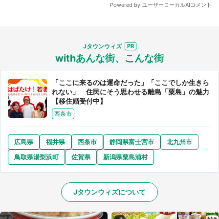
Jタウンウィズ
withあんな街、こんな街
選択する
「ここに来るのは運命だった」「ここでしか生きら
れない」 住民にそう思わせる離島「粟島」の魅力
【移住婚受付中】
西条市
広島県
福井県
西条市
静岡県富士宮市
北九州市
鳥取県湯梨浜町
佐賀県
新潟県粟島浦村
Jタウンウィズについて