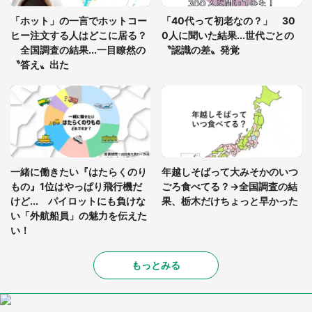
の限界を迎え、途中で電車を降りようとしたけれ
「ホット」の一言でホットコー
「40代って初老なの？」 30
ど...」（東京都・30代女性）
ヒー注文する人はどこに居る？
0人に聞いた結果...世代ごとの
全国調査の結果...一目瞭然の
〝認識の差〟発覚
〝答え〟出た
一緒に働きたい『はたらくのり
年越しそばって大みそかのいつ
もの』1位はやっぱり飛行機だ
ごろ食べてる？→全国調査の結
けど... パイロットにも負けな
果、栃木だけちょっと早かった
い「外航船員」の魅力を伝えた
い！
もっとみる