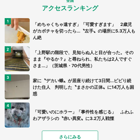
全国
アクセスランキング
「めちゃくちゃ遠すぎ」「可愛すぎます」 2歳児
がカボチャを切ったら...〝左手〟の場所に5.3万人も
ん絶
「上野駅の階段で、見知らぬ人と目が合った。その
まま『やるか？』と尋ねられ、私たちは2人ですぐ
さま...」（茨城県・70代男性）
家に〝デカい蛾〟が居座り続けて3日間...ビビり続
けた住人 判明した〝まさかの正体〟に14万人も困
惑
「可愛いのにホラー」「事件性を感じる」 ふわふ
わアザラシの〝赤い異変〟に3.2万人戦慄
「落ち着いて食べられないでしょう」高級旅館での
さらにみる