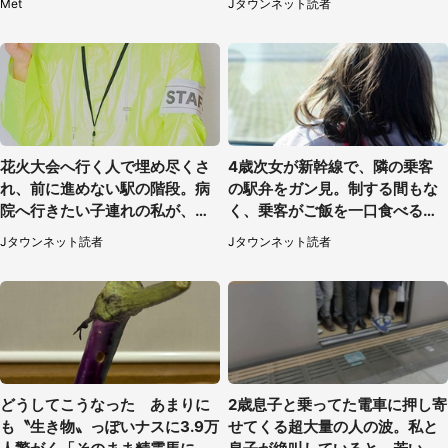
Met
Jタウンネット読者
性）
花火大会へ行く人で埋め尽くさ
4歳次女が新幹線で、隣の乗客
れ、前に進めない駅の階段。病
の駅弁をガン見。制する間もな
院へ行きたい子連れの私が、ス
く、乗客がご飯を一口食べると
タッフに事情を説明すると...
（茨城県・50代女性）
Jタウンネット読者
Jタウンネット読者
（埼玉県・女性）
どうしてこうなった あまりに
2歳息子と乗ってた電車に押し寄
も〝生き物〟っぽいナスに3.9万
せてくる超大量の人の波。私と