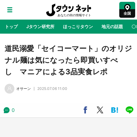
全国
トップ
Jタウン研究所
ほっこりタウン
地元の話題
〇
地域×二次元
絶景
あの時はありがとう
物語がはじ
道民溺愛「セイコーマート」のオリジ
ナル麺は気になったら即買いすべ
アニメ『はたらく細胞』と神奈川県の3度目コ
し マニアによる3品実食レポ
ラボ 作品の世界観通じて「小児がん」学べる
【8／10～31※平日限定】
オサーン
2025.07.06 11:00
鳥取・境港「ゲゲゲの妖怪楽園」限定だった鬼
太郎グッズ買える 銀座・博品館TOY PARKへ
急げ【8／8～31】
0
ラプラス・ダークネスが栃木県を征服！？ 県
公式プロモ動画で「聖地」が生産されてます
【7／31～1／31】