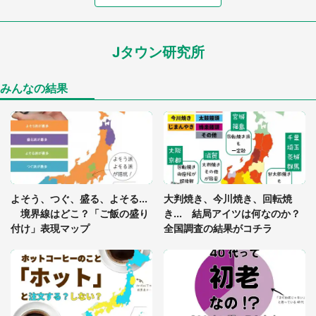
食事中、じっとできない幼い息子に中年の男性客
が...（東京都・40代男性）
Jタウン研究所
「孫にあげると思って、あなたにこれをあげる」
真夏の山道で見知らぬお婆さんに握らされたもの
（山口県・30代女性）
みんなの結果
「閉所恐怖症の私は新幹線で大パニック。隣席の青
年に『手を繋いで』とお願いしたら...」 体験談に
8万人感動
「ゾワゾワする」「本当に気持ち悪い」 道端でバ
よそう、つぐ、盛る、よそる...
大判焼き、今川焼き、回転焼
グっちゃってた〝野生の野菜〟に6.5万人戦慄
境界線はどこ？「ご飯の盛り
き... 結局アイツは何なのか？
付け」表現マップ
全国調査の結果がコチラ
かくれんぼの鬼が振り返ると...2歳娘が〝まさかの
姿〟に 父「2～3分探しました」
「通勤特快乗車中に襲ってきた、急激な腹痛。我慢