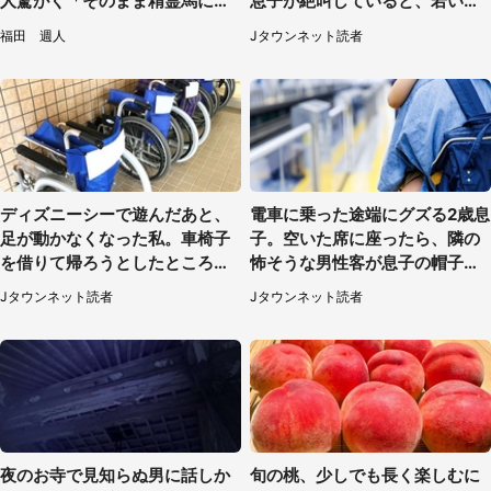
人驚がく「そのまま精霊馬に使
息子が絶叫していると、若いカ
えそう」
ップルの乗客が...（東京都・60
福田 週人
Jタウンネット読者
代女性）
ディズニーシーで遊んだあと、
電車に乗った途端にグズる2歳息
足が動かなくなった私。車椅子
子。空いた席に座ったら、隣の
を借りて帰ろうとしたところで
怖そうな男性客が息子の帽子に
キャストが（60代女性）
手を伸ばし（千葉県・40代女
Jタウンネット読者
Jタウンネット読者
性）
夜のお寺で見知らぬ男に話しか
旬の桃、少しでも長く楽しむに