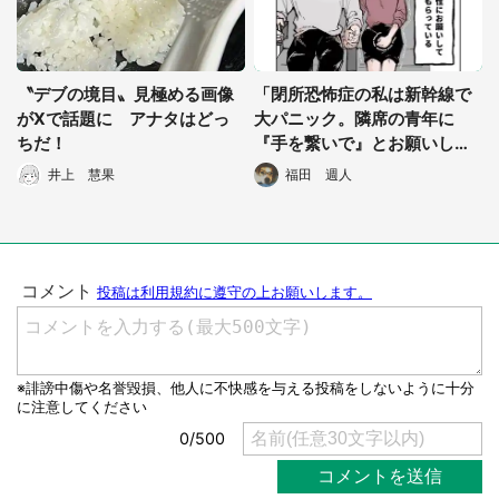
〝デブの境目〟見極める画像
「閉所恐怖症の私は新幹線で
がXで話題に アナタはどっ
大パニック。隣席の青年に
ちだ！
『手を繋いで』とお願いした
ら...」 体験談に8万人感動
井上 慧果
福田 週人
都道府選択