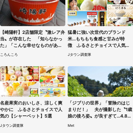
【崎陽軒】2店舗限定〝激レア弁
猛暑に強い次世代のブランド
当〟が存在した 「知らなかっ
米...もちもち食感と甘みが特
た」「こんな幸せなものがあっ
徴 ふるさとチョイスで人気の
たなんて...」
【にこまる】5選
ころんころ
Jタウン調査隊
名産果実のおいしさ、涼しく爽
「ジブリの世界」「冒険のはじ
やかに ふるさとチョイスで人
まりだ！」 夫が撮影した〝1歳
気の【シャーベット】5選
娘の後ろ姿〟が良すぎて...4.8万
人感激
Jタウン調査隊
Met