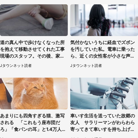
道の真ん中で歩けなくなった所
気付かないうちに経血でズボン
を抱えて移動させてくれた工事
を汚していた私。電車に乗った
現場のスタッフ。その後、家ま
ら、近くの女性客が小さな声で
で私を送ると（大阪府・40代女
（千葉県・10代女性）
Jタウンネット読者
Jタウンネット読者
性）
あまりにも四角すぎる猫、激写
車いす生活を送っていた故郷の
される 「これもう座布団だ
友人 サラリーマンがわらわら
ろ」「食パンの耳」と1.4万人困
寄ってきて車いすを持ち上げ連
惑
れて行った（福岡県・60代女