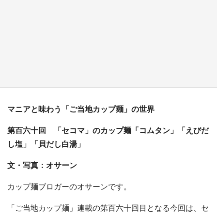
『薬屋のひとりごと』の〝舞〟の世界に入り込
む 六本木ヒルズ展望台でコラボ、本邦初公開
の「猫猫像」も【8／1～10／26】
もっとみる
マニアと味わう「ご当地カップ麺」の世界
第百六十回 「セコマ」のカップ麺「コムタン」「えびだ
し塩」「貝だし白湯」
文・写真：オサーン
カップ麺ブロガーのオサーンです。
「ご当地カップ麺」連載の第百六十回目となる今回は、セ