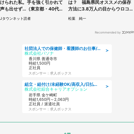
けられた私。手を強く引かれて
は？ 福島県民オススメの保存
声も出せず...（東京都・40代女
方法に3.8万人の目からウロコ
性）
「全国民が知りたかった！」
Jタウンネット読者
松葉 純一
Recommended by
社団法人での保健師・看護師のお仕事/未経験OK/要資格:普通免許、保健師、正看護師
＞
株式会社パソナ
香川県 善通寺市
時給1,500円
正社員
スポンサー：求人ボックス
組立・組付け/未経験OK/高収入/日払いOK/交替制/20・30・40代活躍中
＞
株式会社綜合キャリアオプション
岩手県 金ケ崎町
時給1,650円～2,063円
正社員 / 派遣社員
スポンサー：求人ボックス