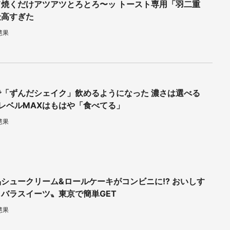
て焼くだけアツアツとろとろ〜ッ トースト専用「羽二重
最高すぎた
慧果
で「ずんだシェイク」飲めるようになった 濃さは選べる
..レベルMAXはもはや「食べてる」
慧果
シュークリーム&ロールケーキがコンビニに!? おいしす
バラスイーツ〟東京で簡単GET
慧果