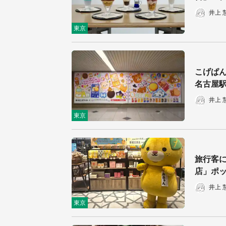
井上 
東京
こげぱん
名古屋
井上 
東京
旅行客に
店」ポ
井上 
東京