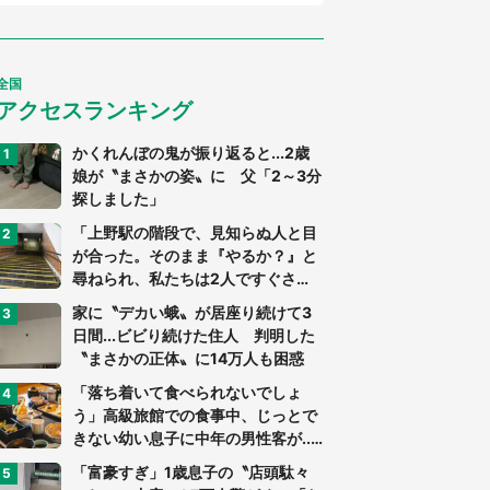
全国
アクセスランキング
かくれんぼの鬼が振り返ると...2歳
娘が〝まさかの姿〟に 父「2～3分
探しました」
「上野駅の階段で、見知らぬ人と目
が合った。そのまま『やるか？』と
尋ねられ、私たちは2人ですぐさ
ま...」（茨城県・70代男性）
家に〝デカい蛾〟が居座り続けて3
日間...ビビり続けた住人 判明した
〝まさかの正体〟に14万人も困惑
「落ち着いて食べられないでしょ
う」高級旅館での食事中、じっとで
きない幼い息子に中年の男性客が...
（東京都・40代男性）
「富豪すぎ」1歳息子の〝店頭駄々