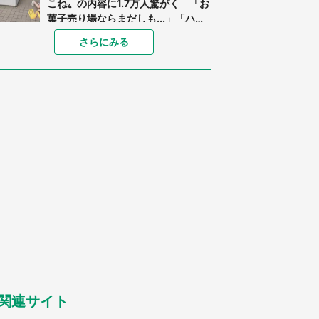
こね〟の内容に1.7万人驚がく 「お
菓子売り場ならまだしも...」「ハー
ドル高い」
「閉所恐怖症の私は新幹線で大パニ
さらにみる
ック。隣席の青年に『手を繋いで』
とお願いしたら...」 体験談に8万
人感動
「ゾワゾワする」「本当に気持ち悪
い」 道端でバグっちゃってた〝野
生の野菜〟に6.5万人戦慄
あまりにも四角すぎる猫、激写され
る 「これもう座布団だろ」「食パ
ンの耳」と1.4万人困惑
「修学旅行に途中参加する娘を送っ
て行ったら、真っ暗な道で遭難状
態。なんとか見つけた民家に助けを
求めると、住人の男性が...」
「孫にあげると思って、あなたにこ
れをあげる」 真夏の山道で見知ら
ぬお婆さんに握らされたもの（山口
県・30代女性）
関連サイト