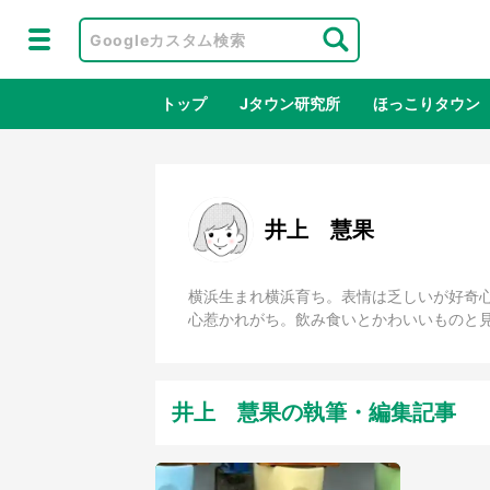
トップ
Jタウン研究所
ほっこりタウン
地域×二次
井上 慧果
横浜生まれ横浜育ち。表情は乏しいが好奇
心惹かれがち。飲み食いとかわいいものと
井上 慧果の執筆・編集記事
ラプラス・ダークネスが栃木県を征
『薬
服！？ 県公式プロモ動画で「聖地」
に入
が生産されてます【7／31～1／31】
ラボ