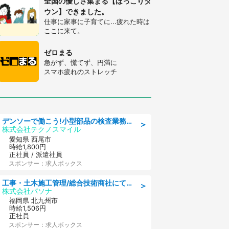
全国の優しさ集まる【ほっこりタ
ウン】できました。
仕事に家事に子育てに...疲れた時は
ここに来て。
ゼロまる
急がず、慌てず、円満に
スマホ疲れのストレッチ
デンソーで働こう!小型部品の検査業務 denso aichi
＞
株式会社テクノスマイル
愛知県 西尾市
時給1,800円
正社員 / 派遣社員
スポンサー：求人ボックス
工事・土木施工管理/総合技術商社にて施工管理のお仕事/即日勤務可/車通勤可/工事・土木施工管理/生産・品質管理
＞
株式会社パソナ
福岡県 北九州市
時給1,506円
正社員
スポンサー：求人ボックス