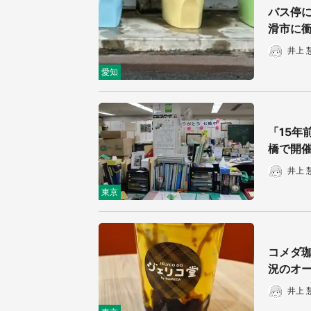
バス停に
／1
滑市に
井上 
愛知
「15年
橋で開
井上 
東京
コメダ珈
況のオ
井上 