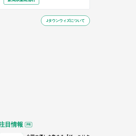
大分
宮崎
鹿児島
沖縄
～】
Jタウンウィズについて
する
注目情報