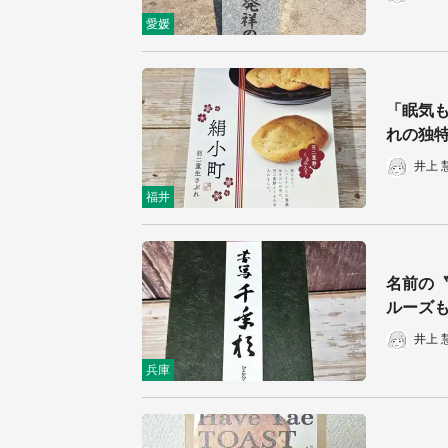
愛媛
「眠気
れの独
井上 
福井
名前の
ルーズも
井上 
兵庫