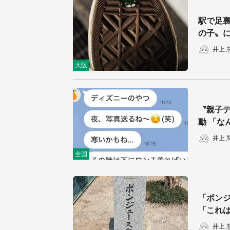
駅で足裏
の子〟
井上 
大阪
〝親子デ
動 「な
井上 
全国
「ポン
「これは
井上 