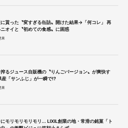
産に貰った〝変すぎる缶詰〟開けた結果→「何コレ」 再
いニオイと〝初めての食感〟に困惑
慧果
ジ搾るジュース自販機の〝りんごバージョン〟が爽快す
県産「サンふじ」が一瞬で!?
慧果
にモリモリモリモリ... LIXIL創業の地・常滑の銘菓「ト