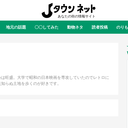
地元の話題
〇〇してみた
動物ネタ
読者投稿
のり
全国
全国
北海道
北海道
元
絶景
あの時はありがとう
物語がはじまる町へ
ふ
青森
岩手
宮城
秋田
東北
茨城
栃木
群馬
埼玉
関東
新潟
山梨
長野
甲信越
心は旺盛。大学で昭和の日本映画を専攻していたのでレトロに
見知らぬ土地を歩くのが好きです。
岐阜
静岡
愛知
三重
東海
富山
石川
福井
北陸
滋賀
京都
大阪
兵庫
関西
鳥取
島根
岡山
広島
中国
屋のひとりごと』の〝舞〟の世界
日向翔陽＆影山飛雄が笹かまを食
り込む 六本木ヒルズ展望台でコ
る！ アニメ『ハイキュー！！』
徳島
香川
愛媛
高知
四国
、本邦初公開の「猫猫像」も【8
舗「鐘崎」コラボで限定グッズも