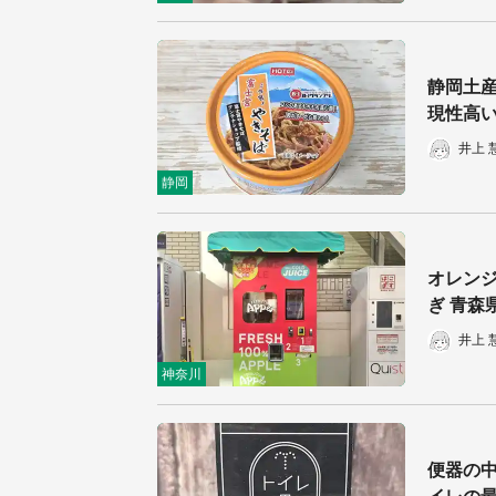
静岡土
現性高
井上 
静岡
オレン
ぎ 青森
井上 
神奈川
便器の中