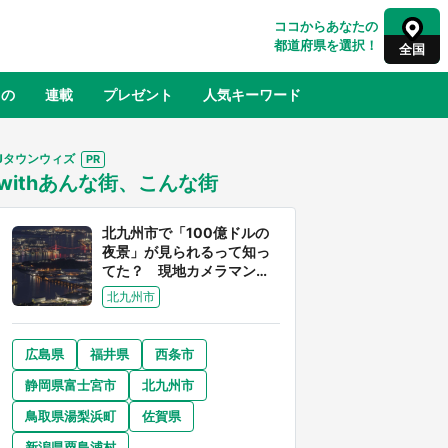
ココからあなたの
都道府県を選択！
全国
もの
連載
プレゼント
人気キーワード
Jタウンウィズ
withあんな街、こんな街
るさと納税
山形
福島
千葉
東京
神奈川
北九州市で「100億ドルの
夜景」が見られるって知っ
てた？ 現地カメラマンに
聞く、きらめく光を捉える
北九州市
方法
広島県
福井県
西条市
奈良
和歌山
静岡県富士宮市
北九州市
山口
べ
『小林さんちのメイドラゴン』と舞台
鳥取県湯梨浜町
佐賀県
×老
のモデル・越谷がコラボ 田んぼアー
【8
トの見頃にあわせて企画続々【7／31
新潟県粟島浦村