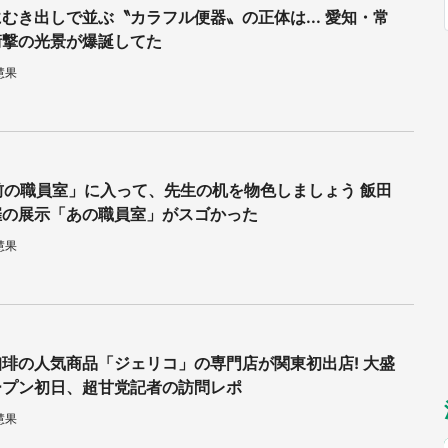
福岡
佐賀
長崎
熊本
むき出しで並ぶ〝カラフル便器〟の正体は... 愛知・常
～10／26】
九州
／1～31】
衝撃の光景が爆誕してた
もっとみる
選択
慧果
前の職員室」に入って、先生の机を物色しましょう 飯田
催の展示「あの職員室」がスゴかった
慧果
琲の人気商品「ジェリコ」の専門店が関東初出店! 大盛
ープン初日、超甘党記者の訪問レポ
慧果