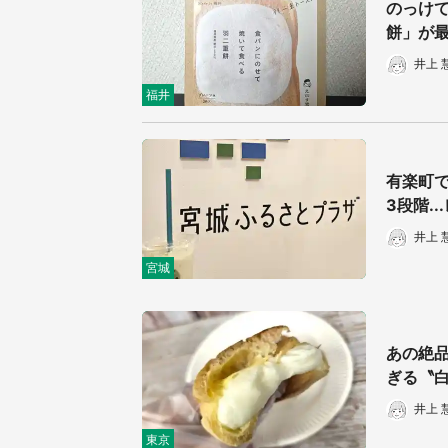
のっけ
餅」が
井上 
福井
有楽町
3段階.
井上 
宮城
あの絶品
ぎる〝白
井上 
東京