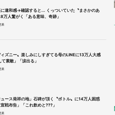
に違和感→確認すると... くっついていた〝まさかのあ
に8万人驚がく「ある意味、奇跡」
慧果
ィズニー〟楽しみにしすぎてる母のLINEに13万人大感
んて素敵」「涙出る」
慧果
ジュース発祥の地」石碑が頂く〝ボトル〟に14万人困惑
宣戦布告」「これ飲めと???」
慧果