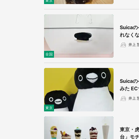
東京
Suic
れなくな
井上 
全国
Suic
みた E
井上 
東京
東京・虎
台」モ