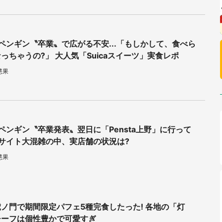
aのペンギン〝卒業〟で広がる不安...「もしかして、食べら
っちゃうの?」 大人気「Suicaスイーツ」実食レポ
慧果
aのペンギン〝卒業発表〟翌日に「Pensta上野」に行って
Cサイト大混雑の中、実店舗の状況は?
慧果
ノ門で期間限定パフェ5種完食したった! 各地の「灯
チーフは個性豊かで可愛すぎ