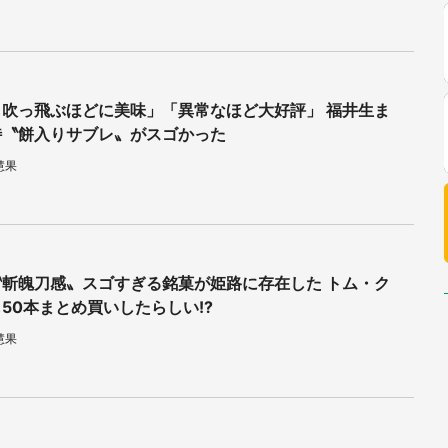
も吹っ飛ぶほどに美味」「異常なほど大好評」 福井生ま
特〝餅入りサブレ〟がスゴかった
慧果
〝斬魄刀感〟スゴすぎる銘菓が姫路に存在した トム・ク
50本まとめ買いしたらしい!?
慧果