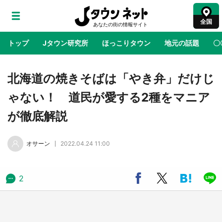
全国
トップ
Jタウン研究所
ほっこりタウン
地元の話題
〇
地域×二次元
絶景
あの時はありがとう
物語がはじ
北海道の焼きそばは「やき弁」だけじ
ゃない！ 道民が愛する2種をマニア
ラプラス・ダークネスが栃木県を征服！？ 県
が徹底解説
公式プロモ動画で「聖地」が生産されてます
【7／31～1／31】
オサーン
2022.04.24 11:00
『薬屋のひとりごと』の〝舞〟の世界に入り込
む 六本木ヒルズ展望台でコラボ、本邦初公開
の「猫猫像」も【8／1～10／26】
2
日向翔陽＆影山飛雄が笹かまを食べる！ アニ
メ『ハイキュー！！』×老舗「鐘崎」コラボで
限定グッズも【8／1～31】