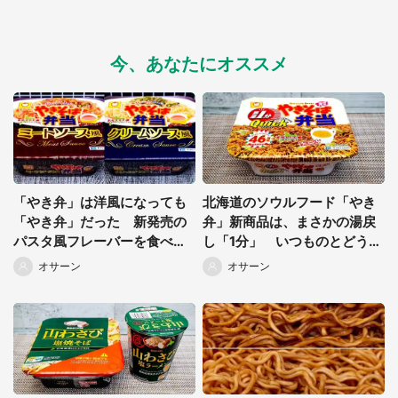
今、あなたにオススメ
「やき弁」は洋風になっても
北海道のソウルフード「やき
「やき弁」だった 新発売の
弁」新商品は、まさかの湯戻
パスタ風フレーバーを食べて
し「1分」 いつものとどう違
みた結果
う？マニアが比べてみまし
オサーン
オサーン
た！