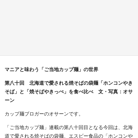
『小林さんちのメイドラゴン』と舞台のモデ
ル・越谷がコラボ 田んぼアートの見頃にあわ
せて企画続々【7／31～】
もっとみる
マニアと味わう「ご当地カップ麺」の世界
第八十回 北海道で愛される焼そばの袋麺「ホンコンやき
そば」と「焼そばやきっぺ」を食べ比べ 文・写真：オサ
ーン
カップ麺ブロガーのオサーンです。
「ご当地カップ麺」連載の第八十回目となる今回は、北海
道で愛される焼そばの袋麺、エスビー食品の「ホンコンや