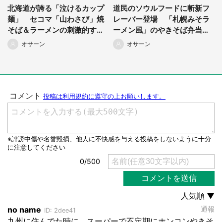
北海道が誇る「泣けるカップ
道民のソウルフードに斬新フ
麺」 セコマ「山わさび」焼
レーバー登場 「札幌みそラ
そば＆ラーメンの刺激的すぎ
ーメン風」のやきそば弁当っ
る魅力
て、一体どんな味？
オサーン
オサーン