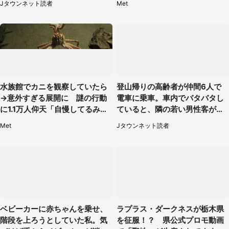
Jタウンネット読者
Met
女性）
水族館でカニを観察していたら
登山帰りの高齢者が仲間6人で
→意外すぎる展開に 謎の行動
電車に乗車。車内でバタバタし
に1.1万人仰天「自慢してるみた
ていると、隣の若い男性客が
い」
（神奈川県・70代女性）
Met
Jタウンネット読者
ベビーカーに赤ちゃんを乗せ、
ラプラス・ダークネスが栃木県
階段を上ろうとしていた私。気
を征服！？ 県公式プロモ動画