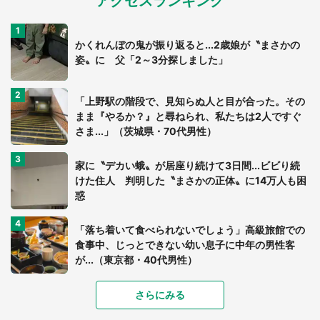
アクセスランキング
かくれんぼの鬼が振り返ると...2歳娘が〝まさかの
姿〟に 父「2～3分探しました」
「上野駅の階段で、見知らぬ人と目が合った。その
まま『やるか？』と尋ねられ、私たちは2人ですぐ
さま...」（茨城県・70代男性）
家に〝デカい蛾〟が居座り続けて3日間...ビビり続
けた住人 判明した〝まさかの正体〟に14万人も困
惑
「落ち着いて食べられないでしょう」高級旅館での
食事中、じっとできない幼い息子に中年の男性客
が...（東京都・40代男性）
「富豪すぎ」1歳息子の〝店頭駄々こね〟の内容に1.
さらにみる
7万人驚がく 「お菓子売り場ならまだしも...」「ハ