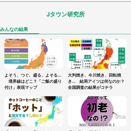
ードル高い」
Jタウン研究所
あまりにも四角すぎる猫、激写される 「これもう
座布団だろ」「食パンの耳」と1.4万人困惑
みんなの結果
「閉所恐怖症の私は新幹線で大パニック。隣席の青
年に『手を繋いで』とお願いしたら...」 体験談に
8万人感動
「ゾワゾワする」「本当に気持ち悪い」 道端でバ
よそう、つぐ、盛る、よそる...
大判焼き、今川焼き、回転焼
グっちゃってた〝野生の野菜〟に6.5万人戦慄
境界線はどこ？「ご飯の盛り
き... 結局アイツは何なのか？
付け」表現マップ
全国調査の結果がコチラ
「○○がない街に住んでいます」住人の呟きに30万
人驚がく 何が存在しないか、あなたはわかる？
「修学旅行に途中参加する娘を送って行ったら、真
っ暗な道で遭難状態。なんとか見つけた民家に助け