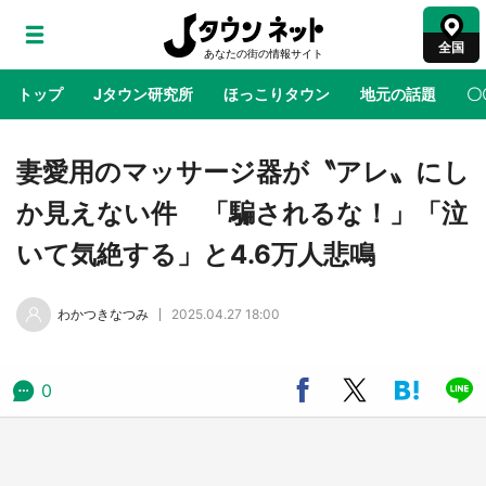
全国
トップ
Jタウン研究所
ほっこりタウン
地元の話題
〇
地域×二次元
絶景
あの時はありがとう
物語がはじ
妻愛用のマッサージ器が〝アレ〟にし
か見えない件 「騙されるな！」「泣
ラプラス・ダークネスが栃木県を征服！？ 県
いて気絶する」と4.6万人悲鳴
公式プロモ動画で「聖地」が生産されてます
【7／31～1／31】
わかつきなつみ
2025.04.27 18:00
『薬屋のひとりごと』の〝舞〟の世界に入り込
む 六本木ヒルズ展望台でコラボ、本邦初公開
の「猫猫像」も【8／1～10／26】
0
日向翔陽＆影山飛雄が笹かまを食べる！ アニ
メ『ハイキュー！！』×老舗「鐘崎」コラボで
限定グッズも【8／1～31】