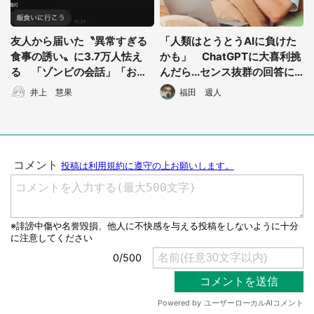
友人から届いた〝異常すぎる
「人類はとうとうAIに負けた
食事の誘い〟に3.7万人怯え
かも」 ChatGPTに大喜利挑
る 「ゾンビの会話」「お前
んだら...センス抜群の回答に1
の友達妖怪だろ」
2万人抱腹絶倒
井上 慧果
福田 週人