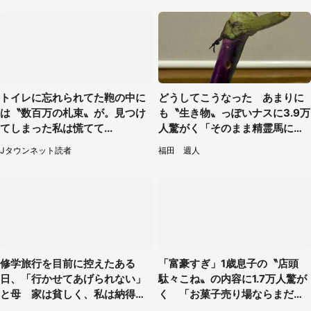
トイレに忘れられてた鞄の中に
どうしてこうなった あまりに
は〝数百万の札束〟が。見つけ
も〝生き物〟っぽいナスに3.9万
てしまった私は慌てて...
人驚がく「そのまま精霊馬に使
えそう」
Jタウンネット読者
福田 週人
修学旅行を目前に控えたある
「富豪すぎ」1歳息子の〝店頭
日、「行かせてあげられない」
駄々こね〟の内容に1.7万人驚が
と母 家は貧しく、私は納得し
く 「お菓子売り場ならまだし
たけれど...（北海道・70代以上
も...」「ハードル高い」