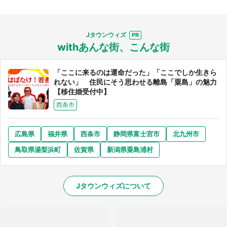
Jタウンウィズ
withあんな街、こんな街
「ここに来るのは運命だった」「ここでしか生きら
れない」 住民にそう思わせる離島「粟島」の魅力
【移住婚受付中】
西条市
広島県
福井県
西条市
静岡県富士宮市
北九州市
鳥取県湯梨浜町
佐賀県
新潟県粟島浦村
Jタウンウィズについて