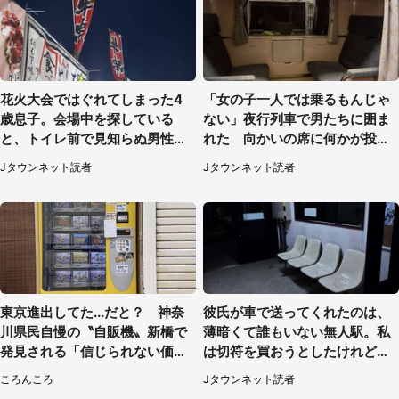
花火大会ではぐれてしまった4
「女の子一人では乗るもんじゃ
歳息子。会場中を探している
ない」夜行列車で男たちに囲ま
と、トイレ前で見知らぬ男性に
れた 向かいの席に何かが投げ
（東京都・女性）
られて（秋田県・60代女性）
Jタウンネット読者
Jタウンネット読者
東京進出してた...だと？ 神奈
彼氏が車で送ってくれたのは、
川県民自慢の〝自販機〟新橋で
薄暗くて誰もいない無人駅。私
発見される「信じられない価格
は切符を買おうとしたけれど
でおいしい」
（山形県・20代女性）
ころんころ
Jタウンネット読者