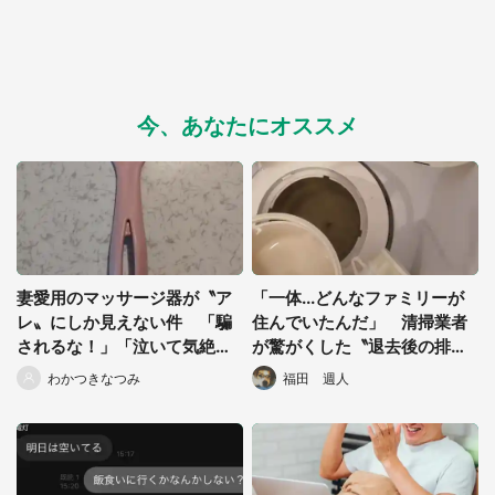
今、あなたにオススメ
妻愛用のマッサージ器が〝ア
「一体...どんなファミリーが
レ〟にしか見えない件 「騙
住んでいたんだ」 清掃業者
されるな！」「泣いて気絶す
が驚がくした〝退去後の排水
る」と4.6万人悲鳴
口〟に17万人瞠目
わかつきなつみ
福田 週人