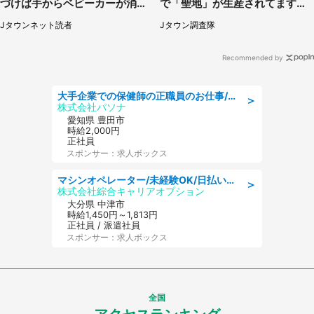
づけば手からベビーカーが消え
で「聖地」が生産されてます【7
ていて（神奈川県・60代女性）
／31～1／31】
Jタウンネット読者
Jタウン調査隊
Recommended by
大手企業での保健師の正職員のお仕事/残業なし/要資格:保健師
＞
株式会社パソナ
愛知県 豊田市
時給2,000円
正社員
スポンサー：求人ボックス
マシンオペレーター/未経験OK/日払いOK/交替制/20・30・40代活躍中/製造 工場
＞
株式会社綜合キャリアオプション
大分県 中津市
時給1,450円～1,813円
正社員 / 派遣社員
スポンサー：求人ボックス
全国