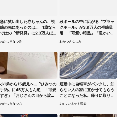
急に笑い出した赤ちゃんの、視
段ボールの中に広がる〝ブラッ
線の先にあったのは... 1歳なら
クホール〟が3.9万人の視線吸
ではの〝新発見〟に2.3万人ほっ
引 「可愛い暗黒」「暖かい
こり
闇」
わかつきなつみ
わかつきなつみ
小1弟から15歳兄へ...〝ひみつの
通勤中に自転車がパンクし、知
手紙〟に45万人もん絶 「可愛
らない人の家に置かせてもらう
すぎ」「おじさんの目から涙出
ことになった私。帰りに取りに
てきた」
行くと、なんと...（東京都・40
わかつきなつみ
Jタウンネット読者
代女性）