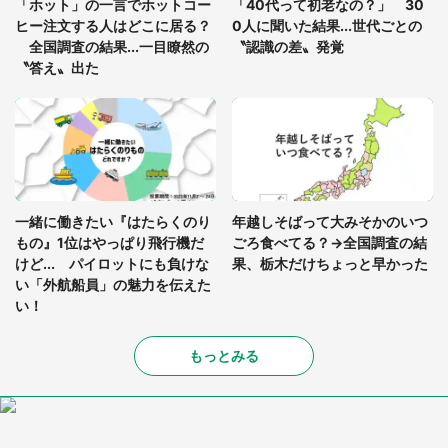
「ホット」の一言でホットコー
「40代って初老なの？」 30
を求めると、住人の男性が...」
ヒー注文する人はどこに居る？
0人に聞いた結果...世代ごとの
全国調査の結果...一目瞭然の
〝認識の差〟発覚
〝答え〟出た
一緒に働きたい『はたらくのり
年越しそばって大みそかのいつ
もの』1位はやっぱり飛行機だ
ごろ食べてる？→全国調査の結
けど... パイロットにも負けな
果、栃木だけちょっと早かった
い「外航船員」の魅力を伝えた
い！
もっとみる