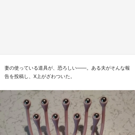
『小林さんちのメイドラゴン』と舞台のモデ
ル・越谷がコラボ 田んぼアートの見頃にあわ
せて企画続々【7／31～】
もっとみる
妻の使っている道具が、恐ろしい――。ある夫がそんな報
告を投稿し、X上がざわついた。