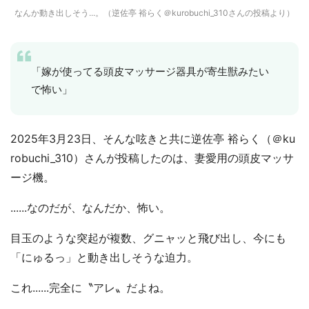
なんか動き出しそう...。（逆佐亭 裕らく＠kurobuchi_310さんの投稿より）
「嫁が使ってる頭皮マッサージ器具が寄生獣みたい
で怖い」
2025年3月23日、そんな呟きと共に逆佐亭 裕らく（＠ku
robuchi_310）さんが投稿したのは、妻愛用の頭皮マッサ
ージ機。
......なのだが、なんだか、怖い。
目玉のような突起が複数、グニャッと飛び出し、今にも
「にゅるっ」と動き出しそうな迫力。
これ......完全に〝アレ〟だよね。