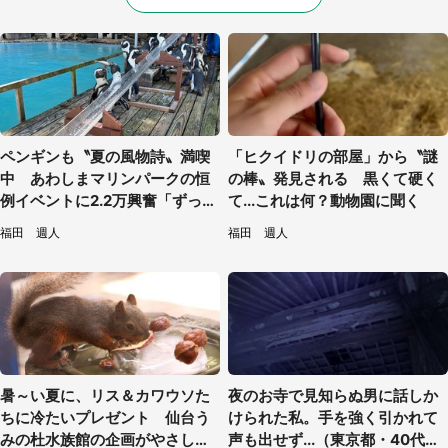
ペンギンも〝夏の風物詩〟満喫
「ヒクイドリの部屋」から〝謎
中 あわしまマリンパークの恒
の棒〟発見される 黒くて硬く
例イベントに2.2万興奮「ずっと
て...これは何？動物園に聞く
見てたい」
福田 週人
福田 週人
暑～い夏に、リス＆カワウソた
夜のお寺で見知らぬ男に話しか
ちに冷たいプレゼント 仙台う
けられた私。手を強く引かれて
みの杜水族館の企画がやさしい
声も出せず...（東京都・40代女