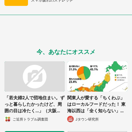
選択する
今、あなたにオススメ
「若夫婦2人で団地住まい。ず
関東人が愛する「ちくわぶ」
っと暮らしたかったけど、周
はローカルフードだった！ 東
囲の目は冷たく...」（大阪
海以西は「全く知らない」多
府・30代女性）
数派
ご近所トラブル調査団
Jタウン研究所