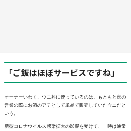
日向翔陽＆影山飛雄が笹かまを食べる！ アニ
メ『ハイキュー！！』×老舗「鐘崎」コラボで
限定グッズも【8／1～31】
もっとみる
「ご飯はほぼサービスですね」
オーナーいわく、ウニ丼に使っているのは、もともと夜の
営業の際にお酒のアテとして単品で販売していたウニだと
いう。
新型コロナウイルス感染拡大の影響を受けて、一時は通常