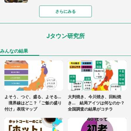
「富豪すぎ」1歳息子の〝店頭駄々こね〟の内容に1.
さらにみる
7万人驚がく 「お菓子売り場ならまだしも...」「ハ
ードル高い」
Jタウン研究所
「閉所恐怖症の私は新幹線で大パニック。隣席の青
年に『手を繋いで』とお願いしたら...」 体験談に
8万人感動
みんなの結果
「ゾワゾワする」「本当に気持ち悪い」 道端でバ
グっちゃってた〝野生の野菜〟に6.5万人戦慄
あまりにも四角すぎる猫、激写される 「これもう
よそう、つぐ、盛る、よそる...
大判焼き、今川焼き、回転焼
座布団だろ」「食パンの耳」と1.4万人困惑
境界線はどこ？「ご飯の盛り
き... 結局アイツは何なのか？
付け」表現マップ
全国調査の結果がコチラ
「修学旅行に途中参加する娘を送って行ったら、真
っ暗な道で遭難状態。なんとか見つけた民家に助け
を求めると、住人の男性が...」