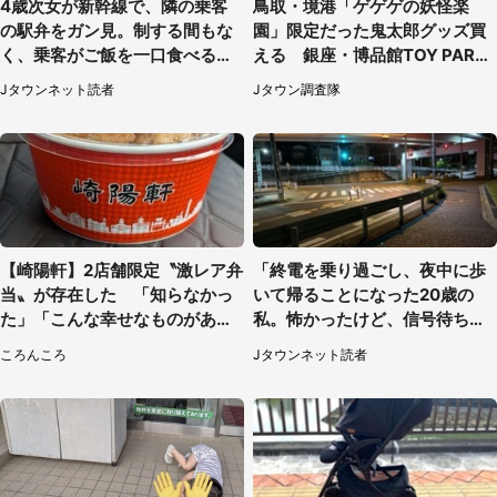
4歳次女が新幹線で、隣の乗客
鳥取・境港「ゲゲゲの妖怪楽
の駅弁をガン見。制する間もな
園」限定だった鬼太郎グッズ買
く、乗客がご飯を一口食べると
える 銀座・博品館TOY PARK
（茨城県・50代女性）
へ急げ【8／8～31】
Jタウンネット読者
Jタウン調査隊
【崎陽軒】2店舗限定〝激レア弁
「終電を乗り過ごし、夜中に歩
当〟が存在した 「知らなかっ
いて帰ることになった20歳の
た」「こんな幸せなものがあっ
私。怖かったけど、信号待ちの
たなんて...」
車に道を尋ねたら...」（埼玉
ころんころ
Jタウンネット読者
県・60代女性）