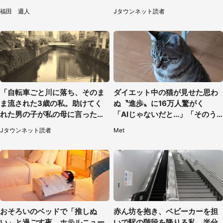
【7／31～8／23】
性）
福田 週人
Jタウンネット読者
「自転車ごと川に落ち、そのま
ダイエット中の猫が見せた思わ
ま流された3歳の私。助けてく
ぬ〝進歩〟に16万人驚がく
れた男の子が私の母に言ったの
「AIじゃないだと...」「そのう
は...」（千葉県・20代女性）
ち喋りそう」
Jタウンネット読者
Met
おそろいのベッドで「推しぬ
赤ん坊を抱き、ベビーカーを担
い」と過ごす夜 ホテルニュー
いで駅の階段を降りる私。半分