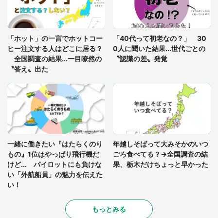
「孫にあげると思って、あなたにこれをあげる」
真夏の山道で見知らぬお婆さんに握らされたもの
「ホット」の一言でホットコー
「40代って初老なの？」 30
（山口県・30代女性）
ヒー注文する人はどこに居る？
0人に聞いた結果...世代ごとの
全国調査の結果...一目瞭然の
〝認識の差〟発覚
〝答え〟出た
一緒に働きたい『はたらくのり
年越しそばって大みそかのいつ
もの』1位はやっぱり飛行機だ
ごろ食べてる？→全国調査の結
けど... パイロットにも負けな
果、栃木だけちょっと早かった
い「外航船員」の魅力を伝えた
い！
もっとみる