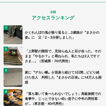
全国
アクセスランキング
かくれんぼの鬼が振り返ると...2歳娘が〝まさかの
姿〟に 父「2～3分探しました」
「上野駅の階段で、見知らぬ人と目が合った。その
まま『やるか？』と尋ねられ、私たちは2人ですぐ
さま...」（茨城県・70代男性）
家に〝デカい蛾〟が居座り続けて3日間...ビビり続
けた住人 判明した〝まさかの正体〟に14万人も困
惑
「落ち着いて食べられないでしょう」高級旅館での
食事中、じっとできない幼い息子に中年の男性客
が...（東京都・40代男性）