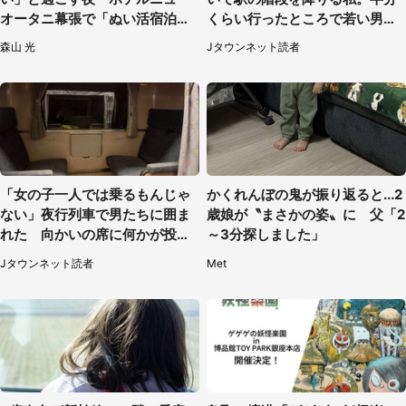
オータニ幕張で「ぬい活宿泊プ
くらい行ったところで若い男性
ラン」開始【8／8～3／31】
が...（埼玉県・50代女性）
森山 光
Jタウンネット読者
「女の子一人では乗るもんじゃ
かくれんぼの鬼が振り返ると...2
ない」夜行列車で男たちに囲ま
歳娘が〝まさかの姿〟に 父「2
れた 向かいの席に何かが投げ
～3分探しました」
られて（秋田県・60代女性）
Jタウンネット読者
Met