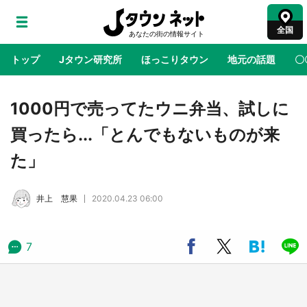
全国
トップ
Jタウン研究所
ほっこりタウン
地元の話題
〇
地域×二次元
絶景
あの時はありがとう
物語がはじ
1000円で売ってたウニ弁当、試しに
買ったら...「とんでもないものが来
鳥取・境港「ゲゲゲの妖怪楽園」限定だった鬼
た」
太郎グッズ買える 銀座・博品館TOY PARKへ
急げ【8／8～31】
井上 慧果
2020.04.23 06:00
ラプラス・ダークネスが栃木県を征服！？ 県
公式プロモ動画で「聖地」が生産されてます
【7／31～1／31】
7
『薬屋のひとりごと』の〝舞〟の世界に入り込
む 六本木ヒルズ展望台でコラボ、本邦初公開
の「猫猫像」も【8／1～10／26】