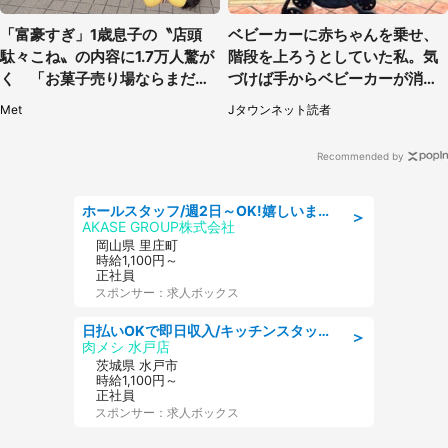
「富豪すぎ」1歳息子の〝店頭
ベビーカーに赤ちゃんを乗せ、
駄々こね〟の内容に1.7万人驚が
階段を上ろうとしていた私。気
く 「お菓子売り場ならまだし
づけば手からベビーカーが消え
も...」「ハードル高い」
ていて（神奈川県・60代女性）
Met
Jタウンネット読者
Recommended by
ホールスタッフ/週2日～OK!嬉しいまかない付き/岡山県/浅口郡里庄町
＞
AKASE GROUP株式会社
岡山県 里庄町
時給1,100円～
正社員
スポンサー：求人ボックス
日払いOKで即日収入/キッチンスタッフ/デリバリー業務など、自己成長可能な幅広い仕事に挑戦!髪型自由&ピアス・ネイルOK/茨城県/水戸市
＞
肉メシ 水戸店
茨城県 水戸市
時給1,100円～
正社員
スポンサー：求人ボックス