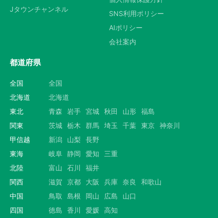
Jタウンチャンネル
SNS利用ポリシー
AIポリシー
会社案内
都道府県
全国
全国
北海道
北海道
東北
青森
岩手
宮城
秋田
山形
福島
関東
茨城
栃木
群馬
埼玉
千葉
東京
神奈川
甲信越
新潟
山梨
長野
東海
岐阜
静岡
愛知
三重
北陸
富山
石川
福井
関西
滋賀
京都
大阪
兵庫
奈良
和歌山
中国
鳥取
島根
岡山
広島
山口
四国
徳島
香川
愛媛
高知