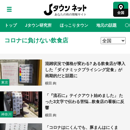
全国
トップ
Jタウン研究所
ほっこりタウン
地元の話題
〇
コロナに負けない飲食店
地域×二次元
絶景
あの時はありがとう
物語がはじ
混雑状況で価格が変わる? ある飲食店が導入
ラプラス・ダークネスが栃木県を征服！？ 県
した「ダイナミックプライシング定食」が
公式プロモ動画で「聖地」が生産されてます
画期的だと話題に
【7／31～1／31】
東京
横田 絢
『薬屋のひとりごと』の〝舞〟の世界に入り込
「『流石に』テイクアウト始めました」 た
む 六本木ヒルズ展望台でコラボ、本邦初公開
った3文字で伝わる苦悩...飲食店の看板に反
の「猫猫像」も【8／1～10／26】
響
神奈川
横田 絢
日向翔陽＆影山飛雄が笹かまを食べる！ アニ
メ『ハイキュー！！』×老舗「鐘崎」コラボで
「コロナはにくんでも、豚まんはにくま
限定グッズも【8／1～31】