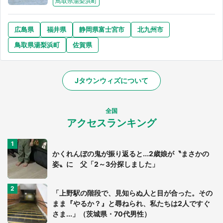
鳥取県湯梨浜町
広島県
福井県
静岡県富士宮市
北九州市
鳥取県湯梨浜町
佐賀県
Jタウンウィズについて
全国
アクセスランキング
かくれんぼの鬼が振り返ると...2歳娘が〝まさかの
選択する
姿〟に 父「2～3分探しました」
「上野駅の階段で、見知らぬ人と目が合った。その
まま『やるか？』と尋ねられ、私たちは2人ですぐ
さま...」（茨城県・70代男性）