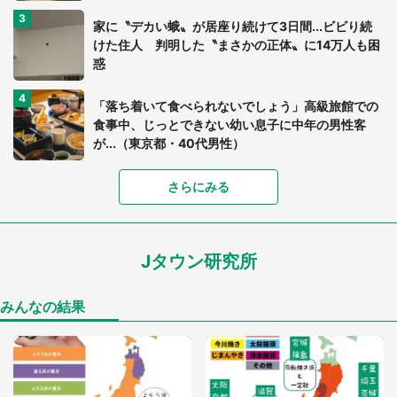
家に〝デカい蛾〟が居座り続けて3日間...ビビり続
けた住人 判明した〝まさかの正体〟に14万人も困
惑
「落ち着いて食べられないでしょう」高級旅館での
食事中、じっとできない幼い息子に中年の男性客
が...（東京都・40代男性）
「富豪すぎ」1歳息子の〝店頭駄々こね〟の内容に1.
さらにみる
7万人驚がく 「お菓子売り場ならまだしも...」「ハ
ードル高い」
Jタウン研究所
あまりにも四角すぎる猫、激写される 「これもう
座布団だろ」「食パンの耳」と1.4万人困惑
みんなの結果
「閉所恐怖症の私は新幹線で大パニック。隣席の青
年に『手を繋いで』とお願いしたら...」 体験談に
8万人感動