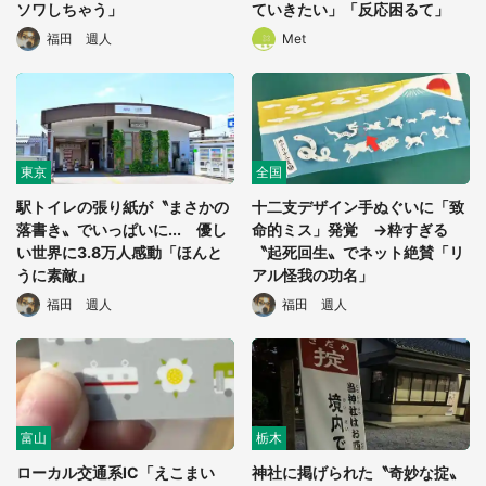
ソワしちゃう」
ていきたい」「反応困るて」
福田 週人
Met
東京
全国
駅トイレの張り紙が〝まさかの
十二支デザイン手ぬぐいに「致
落書き〟でいっぱいに... 優し
命的ミス」発覚 →粋すぎる
い世界に3.8万人感動「ほんと
〝起死回生〟でネット絶賛「リ
うに素敵」
アル怪我の功名」
福田 週人
福田 週人
富山
栃木
ローカル交通系IC「えこまい
神社に掲げられた〝奇妙な掟〟