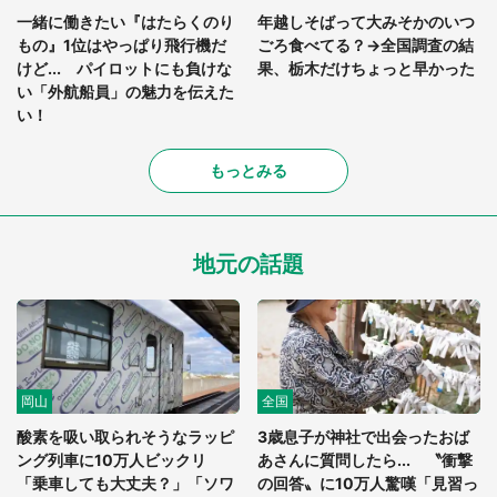
一緒に働きたい『はたらくのり
年越しそばって大みそかのいつ
もの』1位はやっぱり飛行機だ
ごろ食べてる？→全国調査の結
けど... パイロットにも負けな
果、栃木だけちょっと早かった
い「外航船員」の魅力を伝えた
い！
もっとみる
地元の話題
岡山
全国
酸素を吸い取られそうなラッピ
3歳息子が神社で出会ったおば
ング列車に10万人ビックリ
あさんに質問したら... 〝衝撃
「乗車しても大丈夫？」「ソワ
の回答〟に10万人驚嘆「見習っ