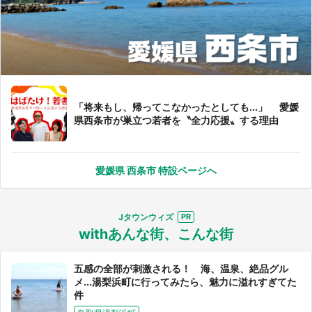
「将来もし、帰ってこなかったとしても...」 愛媛
県西条市が巣立つ若者を〝全力応援〟する理由
愛媛県 西条市 特設ページへ
Jタウンウィズ
withあんな街、こんな街
五感の全部が刺激される！ 海、温泉、絶品グル
都道府選択
メ...湯梨浜町に行ってみたら、魅力に溢れすぎてた
件