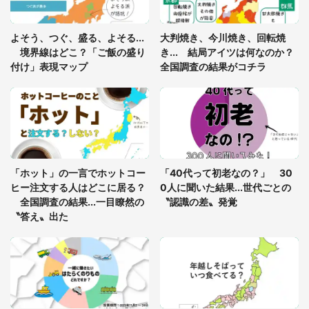
「ゾワゾワする」「本当に気持ち悪い」 道端でバ
よそう、つぐ、盛る、よそる...
大判焼き、今川焼き、回転焼
グっちゃってた〝野生の野菜〟に6.5万人戦慄
境界線はどこ？「ご飯の盛り
き... 結局アイツは何なのか？
付け」表現マップ
全国調査の結果がコチラ
「○○がない街に住んでいます」住人の呟きに30万
人驚がく 何が存在しないか、あなたはわかる？
「修学旅行に途中参加する娘を送って行ったら、真
っ暗な道で遭難状態。なんとか見つけた民家に助け
「ホット」の一言でホットコー
「40代って初老なの？」 30
を求めると、住人の男性が...」
ヒー注文する人はどこに居る？
0人に聞いた結果...世代ごとの
全国調査の結果...一目瞭然の
〝認識の差〟発覚
〝答え〟出た