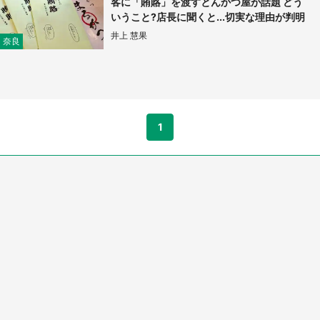
客に「賄賂」を渡すとんかつ屋が話題 どう
いうこと?店長に聞くと...切実な理由が判明
井上 慧果
奈良
1