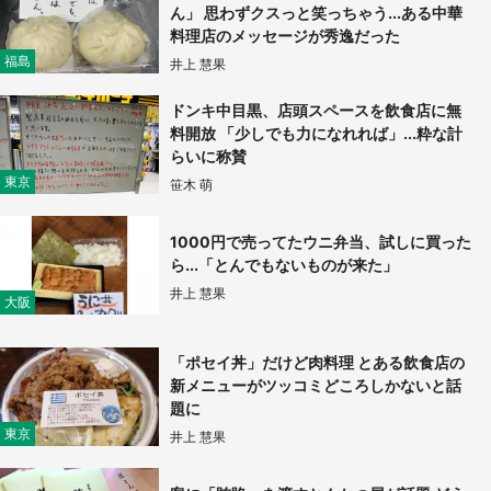
ん」 思わずクスっと笑っちゃう...ある中華
料理店のメッセージが秀逸だった
『小林さんちのメイドラゴン』と舞台のモデ
福島
井上 慧果
ル・越谷がコラボ 田んぼアートの見頃にあわ
せて企画続々【7／31～】
ドンキ中目黒、店頭スペースを飲食店に無
料開放 「少しでも力になれれば」...粋な計
もっとみる
らいに称賛
東京
笹木 萌
1000円で売ってたウニ弁当、試しに買った
ら...「とんでもないものが来た」
井上 慧果
大阪
「ポセイ丼」だけど肉料理 とある飲食店の
新メニューがツッコミどころしかないと話
題に
東京
井上 慧果