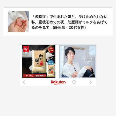
「多指症」で生まれた娘と、受け止められない
私。産後初めての夜、助産師がミルクをあげて
るのを見て...(静岡県・20代女性)