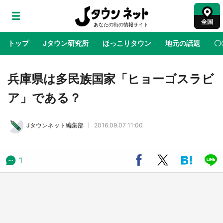
全国
トップ
Jタウン研究所
ほっこりタウン
地元の話題
〇
地域×二次元
絶景
あの時はありがとう
物語がはじ
兵庫県は多民族国家「ヒョーゴスラビ
ア」である？
鳥取・境港「ゲゲゲの妖怪楽園」限定だった鬼
太郎グッズ買える 銀座・博品館TOY PARKへ
Jタウンネット編集部
2016.09.07 11:00
急げ【8／8～31】
ラプラス・ダークネスが栃木県を征服！？ 県
1
公式プロモ動画で「聖地」が生産されてます
【7／31～1／31】
『薬屋のひとりごと』の〝舞〟の世界に入り込
む 六本木ヒルズ展望台でコラボ、本邦初公開
の「猫猫像」も【8／1～10／26】