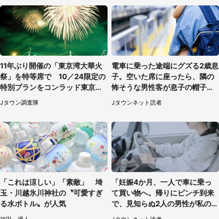
11年ぶり開催の「東京湾大華火
電車に乗った途端にグズる2歳息
祭」を特等席で 10／24限定の
子。空いた席に座ったら、隣の
特別プランをコンラッド東京が
怖そうな男性客が息子の帽子に
販売【8／3～10／16】
手を伸ばし（千葉県・40代女
Jタウン調査隊
Jタウンネット読者
性）
「これは涼しい」「素敵」 埼
「妊娠4か月、一人で車に乗っ
玉・川越氷川神社の〝可愛すぎ
て買い物へ。帰りにピンチ到来
る水ボトル〟が人気
で、見知らぬ2人の男性が私の車
を...」（30代女性）