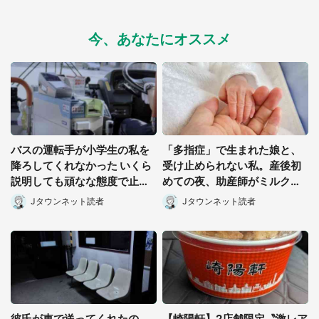
今、あなたにオススメ
バスの運転手が小学生の私を
「多指症」で生まれた娘と、
降ろしてくれなかった いくら
受け止められない私。産後初
説明しても頑なな態度で止め
めての夜、助産師がミルクを
られ(北海道・50代女性)
あげてるのを見て...(静岡県・
Jタウンネット読者
Jタウンネット読者
20代女性)
彼氏が車で送ってくれたの
【崎陽軒】2店舗限定〝激レア