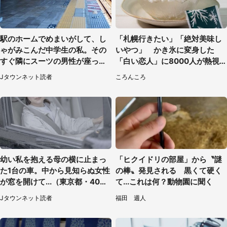
駅のホームでめまいがして、し
「札幌行きたい」「絶対美味し
ゃがみこんだ中学生の私。その
いやつ」 かき氷に変身した
すぐ隣にスーツの男性が座って
「白い恋人」に8000人が熱視
きて（千葉県・20代女性）
線【期間限定】
Jタウンネット読者
ころんころ
幼い私を抱える母の横に止まっ
「ヒクイドリの部屋」から〝謎
た1台の車。中から見知らぬ女性
の棒〟発見される 黒くて硬く
が窓を開けて...（東京都・40代
て...これは何？動物園に聞く
男性）
Jタウンネット読者
福田 週人