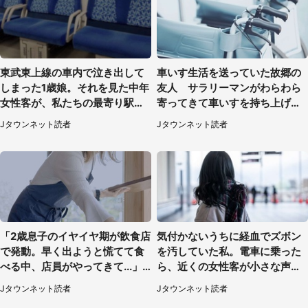
東武東上線の車内で泣き出して
車いす生活を送っていた故郷の
しまった1歳娘。それを見た中年
友人 サラリーマンがわらわら
女性客が、私たちの最寄り駅ま
寄ってきて車いすを持ち上げ連
でずっと（埼玉県・30代女性）
れて行った（福岡県・60代女
Jタウンネット読者
Jタウンネット読者
性）
「2歳息子のイヤイヤ期が飲食店
気付かないうちに経血でズボン
で発動。早く出ようと慌てて食
を汚していた私。電車に乗った
べる中、店員がやってきて...」
ら、近くの女性客が小さな声で
（岡山県・40代女性）
（千葉県・10代女性）
Jタウンネット読者
Jタウンネット読者