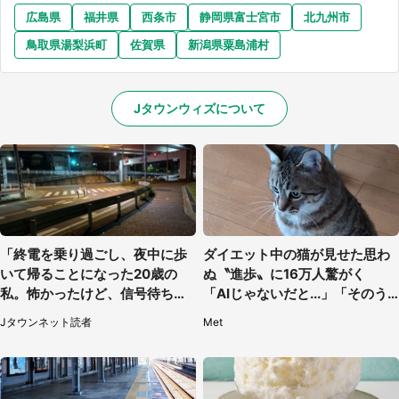
広島県
福井県
西条市
静岡県富士宮市
北九州市
選択する
鳥取県湯梨浜町
佐賀県
新潟県粟島浦村
Jタウンウィズについて
「終電を乗り過ごし、夜中に歩
ダイエット中の猫が見せた思わ
いて帰ることになった20歳の
ぬ〝進歩〟に16万人驚がく
私。怖かったけど、信号待ちの
「AIじゃないだと...」「そのう
車に道を尋ねたら...」（埼玉
ち喋りそう」
Jタウンネット読者
Met
県・60代女性）