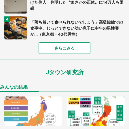
けた住人 判明した〝まさかの正体〟に14万人も困
惑
「落ち着いて食べられないでしょう」高級旅館での
食事中、じっとできない幼い息子に中年の男性客
が...（東京都・40代男性）
さらにみる
「可愛いのにホラー」「事件性を感じる」 ふわふ
わアザラシの〝赤い異変〟に3.2万人戦慄
Jタウン研究所
「孫にあげると思って、あなたにこれをあげる」
真夏の山道で見知らぬお婆さんに握らされたもの
（山口県・30代女性）
みんなの結果
「ゾワゾワする」「本当に気持ち悪い」 道端でバ
グっちゃってた〝野生の野菜〟に6.5万人戦慄
「閉所恐怖症の私は新幹線で大パニック。隣席の青