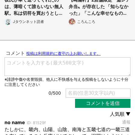
は、薄暗くて誰もいない無人
弁当〟が存在した 「知らなか
駅。私は切符を買おうとした
った」「こんな幸せなものが
けれど(山形県・20代女性)
あったなんて...」
Jタウンネット読者
ころんころ