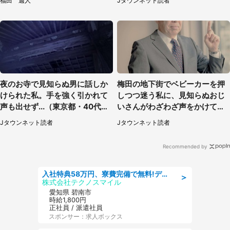
福田 週人
Jタウンネット読者
夜のお寺で見知らぬ男に話しか
梅田の地下街でベビーカーを押
けられた私。手を強く引かれて
しつつ迷う私に、見知らぬおじ
声も出せず...（東京都・40代女
いさんがわざわざ声をかけてき
性）
て（兵庫県・30代女性）
Jタウンネット読者
Jタウンネット読者
Recommended by
入社特典58万円、寮費完備で無料!デンソーで働こう!自動車工場で小型部品の検査業務 denso aichi
＞
株式会社テクノスマイル
愛知県 碧南市
時給1,800円
正社員 / 派遣社員
スポンサー：求人ボックス