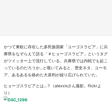
日向翔陽＆影山飛雄が笹かまを食べる！ アニ
メ『ハイキュー！！』×老舗「鐘崎」コラボで
限定グッズも【8／1～31】
もっとみる
かつて東欧に存在した多民族国家「ユーゴスラビア」に兵
庫県をなぞらえて語る「＃ヒョーゴスラビア」というタグ
がツイッター上で流行している。兵庫県では内戦でも起こ
っているのだろうか...と覗いてみると、歴史ネタ、ユーモ
ア、あるあるを絡めた大喜利が繰り広げられていた。
ヒョーゴスラビアとは...？（alexxisさん撮影。flickrよ
り）