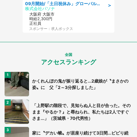
09月開始/「土日祝休み」グローバル企業での産業保健のお仕事/保健師/高時給/残業なし/服装自由
＞
株式会社パソナ
大阪府 大阪市
時給2,300円
正社員
スポンサー：求人ボックス
全国
アクセスランキング
かくれんぼの鬼が振り返ると...2歳娘が〝まさかの
姿〟に 父「2～3分探しました」
「上野駅の階段で、見知らぬ人と目が合った。その
まま『やるか？』と尋ねられ、私たちは2人ですぐ
さま...」（茨城県・70代男性）
家に〝デカい蛾〟が居座り続けて3日間...ビビり続