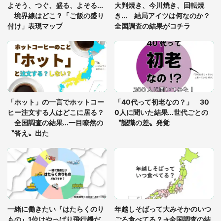
年に『手を繋いで』とお願いしたら...」 体験談に
よそう、つぐ、盛る、よそる...
大判焼き、今川焼き、回転焼
8万人感動
境界線はどこ？「ご飯の盛り
き... 結局アイツは何なのか？
付け」表現マップ
全国調査の結果がコチラ
「富豪すぎ」1歳息子の〝店頭駄々こね〟の内容に1.
7万人驚がく 「お菓子売り場ならまだしも...」「ハ
ードル高い」
あまりにも四角すぎる猫、激写される 「これもう
座布団だろ」「食パンの耳」と1.4万人困惑
「ホット」の一言でホットコー
「40代って初老なの？」 30
ヒー注文する人はどこに居る？
0人に聞いた結果...世代ごとの
全国調査の結果...一目瞭然の
〝認識の差〟発覚
〝答え〟出た
一緒に働きたい『はたらくのり
年越しそばって大みそかのいつ
もの』1位はやっぱり飛行機だ
ごろ食べてる？→全国調査の結