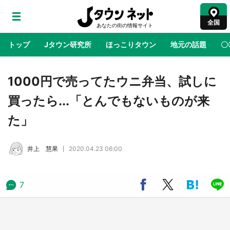
全国
トップ
Jタウン研究所
ほっこりタウン
地元の話題
〇
地域×二次元
絶景
あの時はありがとう
物語がはじ
1000円で売ってたウニ弁当、試しに
買ったら...「とんでもないものが来
ラプラス・ダークネスが栃木県を征服！？ 県
た」
公式プロモ動画で「聖地」が生産されてます
【7／31～1／31】
井上 慧果
2020.04.23 06:00
『薬屋のひとりごと』の〝舞〟の世界に入り込
む 六本木ヒルズ展望台でコラボ、本邦初公開
の「猫猫像」も【8／1～10／26】
7
日向翔陽＆影山飛雄が笹かまを食べる！ アニ
メ『ハイキュー！！』×老舗「鐘崎」コラボで
限定グッズも【8／1～31】