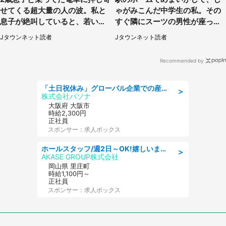
せてくる超大量の人の波。私と
ゃがみこんだ中学生の私。その
息子が絶叫していると、若いカ
すぐ隣にスーツの男性が座って
ップルの乗客が...（東京都・60
きて（千葉県・20代女性）
Jタウンネット読者
Jタウンネット読者
代女性）
Recommended by
「土日祝休み」グローバル企業での産業保健のお仕事/保健師/高時給/残業なし/服装自由/要資格:保健師
＞
株式会社パソナ
大阪府 大阪市
時給2,300円
正社員
スポンサー：求人ボックス
ホールスタッフ/週2日～OK!嬉しいまかない付き/岡山県/浅口郡里庄町
＞
AKASE GROUP株式会社
岡山県 里庄町
時給1,100円～
正社員
スポンサー：求人ボックス