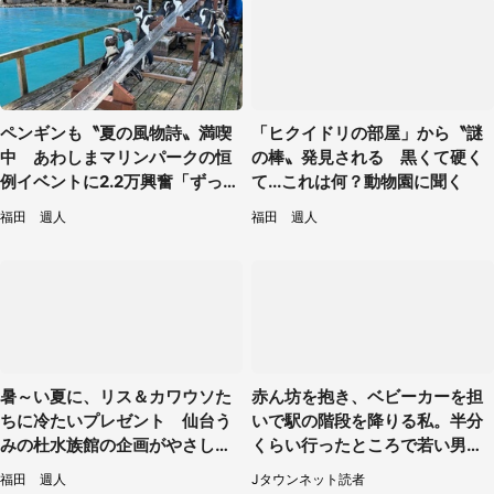
ペンギンも〝夏の風物詩〟満喫
「ヒクイドリの部屋」から〝謎
中 あわしまマリンパークの恒
の棒〟発見される 黒くて硬く
例イベントに2.2万興奮「ずっと
て...これは何？動物園に聞く
見てたい」
福田 週人
福田 週人
暑～い夏に、リス＆カワウソた
赤ん坊を抱き、ベビーカーを担
ちに冷たいプレゼント 仙台う
いで駅の階段を降りる私。半分
みの杜水族館の企画がやさしい
くらい行ったところで若い男性
【7／31～8／23】
が...（埼玉県・50代女性）
福田 週人
Jタウンネット読者