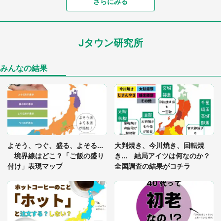
「富豪すぎ」1歳息子の〝店頭駄々こね〟の内容に1.
さらにみる
7万人驚がく 「お菓子売り場ならまだしも...」「ハ
ードル高い」
Jタウン研究所
「閉所恐怖症の私は新幹線で大パニック。隣席の青
年に『手を繋いで』とお願いしたら...」 体験談に
8万人感動
みんなの結果
「ゾワゾワする」「本当に気持ち悪い」 道端でバ
グっちゃってた〝野生の野菜〟に6.5万人戦慄
あまりにも四角すぎる猫、激写される 「これもう
よそう、つぐ、盛る、よそる...
大判焼き、今川焼き、回転焼
座布団だろ」「食パンの耳」と1.4万人困惑
境界線はどこ？「ご飯の盛り
き... 結局アイツは何なのか？
付け」表現マップ
全国調査の結果がコチラ
「修学旅行に途中参加する娘を送って行ったら、真
っ暗な道で遭難状態。なんとか見つけた民家に助け
を求めると、住人の男性が...」