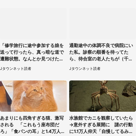
「修学旅行に途中参加する娘を
通勤途中の体調不良で病院にい
送って行ったら、真っ暗な道で
た私。診察の順番を待ってた
遭難状態。なんとか見つけた民
ら、待合室の老人たちが（千葉
家に助けを求めると、住人の男
県・50代男性）
Jタウンネット読者
Jタウンネット読者
性が...」
あまりにも四角すぎる猫、激写
水族館でカニを観察していたら
される 「これもう座布団だ
→意外すぎる展開に 謎の行動
ろ」「食パンの耳」と1.4万人困
に1.1万人仰天「自慢してるみた