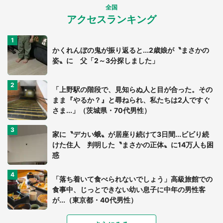
全国
アクセスランキング
かくれんぼの鬼が振り返ると...2歳娘が〝まさかの
姿〟に 父「2～3分探しました」
「上野駅の階段で、見知らぬ人と目が合った。その
まま『やるか？』と尋ねられ、私たちは2人ですぐ
さま...」（茨城県・70代男性）
家に〝デカい蛾〟が居座り続けて3日間...ビビり続
けた住人 判明した〝まさかの正体〟に14万人も困
惑
「落ち着いて食べられないでしょう」高級旅館での
食事中、じっとできない幼い息子に中年の男性客
が...（東京都・40代男性）