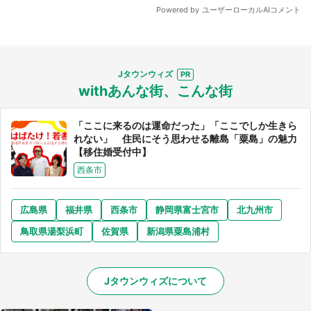
Jタウンウィズ
withあんな街、こんな街
「ここに来るのは運命だった」「ここでしか生きら
れない」 住民にそう思わせる離島「粟島」の魅力
【移住婚受付中】
西条市
広島県
福井県
西条市
静岡県富士宮市
北九州市
鳥取県湯梨浜町
佐賀県
新潟県粟島浦村
Jタウンウィズについて