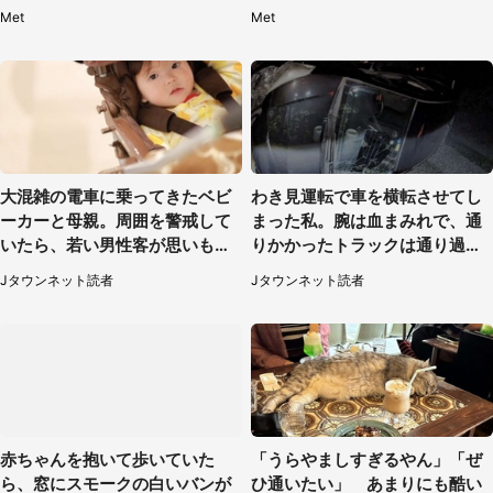
惑
い」
Met
Met
大混雑の電車に乗ってきたベビ
わき見運転で車を横転させてし
ーカーと母親。周囲を警戒して
まった私。腕は血まみれで、通
いたら、若い男性客が思いもよ
りかかったトラックは通り過ぎ
らぬ行動に（東京都・50代女
ていき...（福岡県・30代女性）
Jタウンネット読者
Jタウンネット読者
性）
赤ちゃんを抱いて歩いていた
「うらやましすぎるやん」「ぜ
ら、窓にスモークの白いバンが
ひ通いたい」 あまりにも酷い