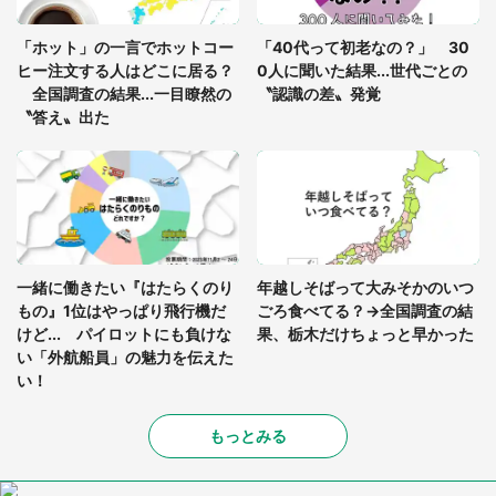
「孫にあげると思って、あなたにこれをあげる」
真夏の山道で見知らぬお婆さんに握らされたもの
「ホット」の一言でホットコー
「40代って初老なの？」 30
（山口県・30代女性）
ヒー注文する人はどこに居る？
0人に聞いた結果...世代ごとの
全国調査の結果...一目瞭然の
〝認識の差〟発覚
〝答え〟出た
一緒に働きたい『はたらくのり
年越しそばって大みそかのいつ
もの』1位はやっぱり飛行機だ
ごろ食べてる？→全国調査の結
けど... パイロットにも負けな
果、栃木だけちょっと早かった
い「外航船員」の魅力を伝えた
い！
もっとみる