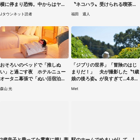
横に停まり恐怖。中からはヤン
〝ネコハラ〟受けられる喫茶店
チャそうな男性が...（神奈川
に5.3万人驚がく
Jタウンネット読者
福田 週人
県・40代女性）
おそろいのベッドで「推しぬ
「ジブリの世界」「冒険のはじ
い」と過ごす夜 ホテルニュー
まりだ！」 夫が撮影した〝1歳
オータニ幕張で「ぬい活宿泊プ
娘の後ろ姿〟が良すぎて...4.8万
ラン」開始【8／8～3／31】
人感激
森山 光
Met
2歳息子と乗ってた電車に押し寄
駅のホームでめまいがして、し