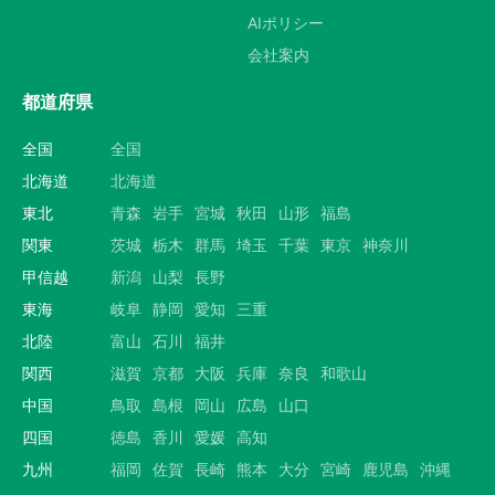
AIポリシー
会社案内
都道府県
全国
全国
北海道
北海道
東北
青森
岩手
宮城
秋田
山形
福島
関東
茨城
栃木
群馬
埼玉
千葉
東京
神奈川
甲信越
新潟
山梨
長野
東海
岐阜
静岡
愛知
三重
北陸
富山
石川
福井
関西
滋賀
京都
大阪
兵庫
奈良
和歌山
中国
鳥取
島根
岡山
広島
山口
四国
徳島
香川
愛媛
高知
九州
福岡
佐賀
長崎
熊本
大分
宮崎
鹿児島
沖縄