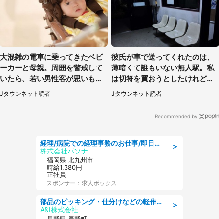
大混雑の電車に乗ってきたベビ
彼氏が車で送ってくれたのは、
ーカーと母親。周囲を警戒して
薄暗くて誰もいない無人駅。私
いたら、若い男性客が思いもよ
は切符を買おうとしたけれど
らぬ行動に（東京都・50代女
（山形県・20代女性）
Jタウンネット読者
Jタウンネット読者
性）
Recommended by
経理/病院での経理事務のお仕事/即日勤務可/車通勤可/経理/一般事務
＞
株式会社パソナ
福岡県 北九州市
時給1,380円
正社員
スポンサー：求人ボックス
部品のピッキング・仕分けなどの軽作業/前払い・週払い制度あり/長期安定/有給とりやすい/環境充実
＞
A&I株式会社
長野県 辰野町