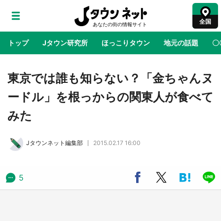
全国
トップ
Jタウン研究所
ほっこりタウン
地元の話題
〇
地域×二次元
絶景
あの時はありがとう
物語がはじ
東京では誰も知らない？「金ちゃんヌ
ードル」を根っからの関東人が食べて
ラプラス・ダークネスが栃木県を征服！？ 県
みた
公式プロモ動画で「聖地」が生産されてます
【7／31～1／31】
Jタウンネット編集部
2015.02.17 16:00
『薬屋のひとりごと』の〝舞〟の世界に入り込
む 六本木ヒルズ展望台でコラボ、本邦初公開
の「猫猫像」も【8／1～10／26】
5
日向翔陽＆影山飛雄が笹かまを食べる！ アニ
メ『ハイキュー！！』×老舗「鐘崎」コラボで
限定グッズも【8／1～31】