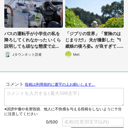
バスの運転手が小学生の私を
「ジブリの世界」「冒険のは
降ろしてくれなかった いくら
じまりだ!」 夫が撮影した〝1
説明しても頑なな態度で止め
歳娘の後ろ姿〟が良すぎて...
られ(北海道・50代女性)
4.8万人感激
Jタウンネット読者
Met