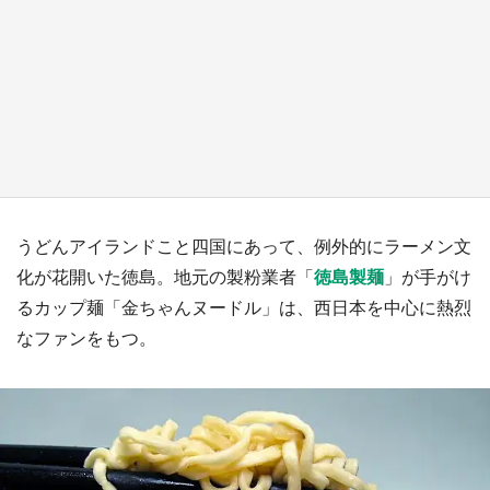
『小林さんちのメイドラゴン』と舞台のモデ
ル・越谷がコラボ 田んぼアートの見頃にあわ
せて企画続々【7／31～】
もっとみる
うどんアイランドこと四国にあって、例外的にラーメン文
化が花開いた徳島。地元の製粉業者「
徳島製麺
」が手がけ
るカップ麺「金ちゃんヌードル」は、西日本を中心に熱烈
なファンをもつ。