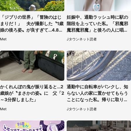
「ジブリの世界」「冒険のはじ
妊娠中、通勤ラッシュ時に駅の
まりだ！」 夫が撮影した〝1歳
階段を上っていた私。「邪魔邪
娘の後ろ姿〟が良すぎて...4.8万
魔邪魔邪魔」と後ろの人に唱え
人感激
られて（神奈川県・30代女性）
Met
Jタウンネット読者
かくれんぼの鬼が振り返ると...2
通勤中に自転車がパンクし、知
歳娘が〝まさかの姿〟に 父「2
らない人の家に置かせてもらう
～3分探しました」
ことになった私。帰りに取りに
行くと、なんと...（東京都・40
Met
Jタウンネット読者
代女性）