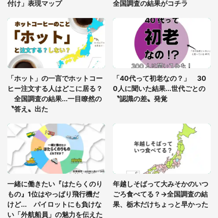
付け」表現マップ
全国調査の結果がコチラ
「修学旅行に途中参加する娘を送って行ったら、真
っ暗な道で遭難状態。なんとか見つけた民家に助け
を求めると、住人の男性が...」
「孫にあげると思って、あなたにこれをあげる」
真夏の山道で見知らぬお婆さんに握らされたもの
「ホット」の一言でホットコー
「40代って初老なの？」 30
（山口県・30代女性）
ヒー注文する人はどこに居る？
0人に聞いた結果...世代ごとの
全国調査の結果...一目瞭然の
〝認識の差〟発覚
〝答え〟出た
一緒に働きたい『はたらくのり
年越しそばって大みそかのいつ
もの』1位はやっぱり飛行機だ
ごろ食べてる？→全国調査の結
けど... パイロットにも負けな
果、栃木だけちょっと早かった
い「外航船員」の魅力を伝えた