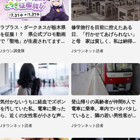
ラプラス・ダークネスが栃木県
修学旅行を目前に控えたある
を征服！？ 県公式プロモ動画
日、「行かせてあげられない」
で「聖地」が生産されてます【7
と母 家は貧しく、私は納得し
／31～1／31】
たけれど...（北海道・70代以上
Jタウン調査隊
Jタウンネット読者
女性）
気付かないうちに経血でズボン
登山帰りの高齢者が仲間6人で
を汚していた私。電車に乗った
電車に乗車。車内でバタバタし
ら、近くの女性客が小さな声で
ていると、隣の若い男性客が
（千葉県・10代女性）
（神奈川県・70代女性）
Jタウンネット読者
Jタウンネット読者