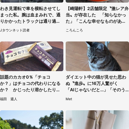
わき見運転で車を横転させてし
【崎陽軒】2店舗限定〝激レア弁
まった私。腕は血まみれで、通
当〟が存在した 「知らなかっ
りかかったトラックは通り過ぎ
た」「こんな幸せなものがあっ
ていき...（福岡県・30代女性）
たなんて...」
Jタウンネット読者
ころんころ
話題のカカオ0％「チョコ
ダイエット中の猫が見せた思わ
か？」はチョコの代わりになる
ぬ〝進歩〟に16万人驚がく
か？ かじったり溶かしたりし
「AIじゃないだと...」「そのう
て食べてみた
ち喋りそう」
福田 週人
Met