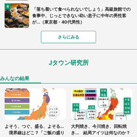
「落ち着いて食べられないでしょう」高級旅館での
食事中、じっとできない幼い息子に中年の男性客
が...（東京都・40代男性）
「富豪すぎ」1歳息子の〝店頭駄々こね〟の内容に1.
さらにみる
7万人驚がく 「お菓子売り場ならまだしも...」「ハ
ードル高い」
Jタウン研究所
「閉所恐怖症の私は新幹線で大パニック。隣席の青
年に『手を繋いで』とお願いしたら...」 体験談に
8万人感動
みんなの結果
「ゾワゾワする」「本当に気持ち悪い」 道端でバ
グっちゃってた〝野生の野菜〟に6.5万人戦慄
あまりにも四角すぎる猫、激写される 「これもう
よそう、つぐ、盛る、よそる...
大判焼き、今川焼き、回転焼
座布団だろ」「食パンの耳」と1.4万人困惑
境界線はどこ？「ご飯の盛り
き... 結局アイツは何なのか？