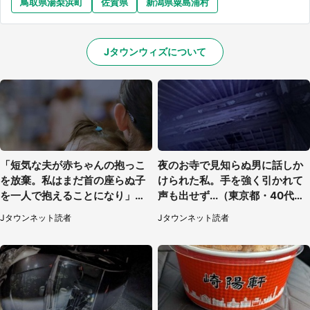
鳥取県湯梨浜町
佐賀県
新潟県粟島浦村
Jタウンウィズについて
「短気な夫が赤ちゃんの抱っこ
夜のお寺で見知らぬ男に話しか
を放棄。私はまだ首の座らぬ子
けられた私。手を強く引かれて
を一人で抱えることになり」
声も出せず...（東京都・40代女
（岩手県・40代女性）
性）
Jタウンネット読者
Jタウンネット読者