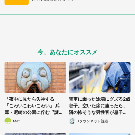
今、あなたにオススメ
「夜中に見たら失神する」
電車に乗った途端にグズる2歳
「こわいこわいこわい」 兵
息子。空いた席に座ったら、
庫・尼崎の公園に佇む〝謎す
隣の怖そうな男性客が息子の
ぎる顔〟に1.3万人戦慄
帽子に手を伸ばし(千葉県・4
Met
Jタウンネット読者
0代女性)