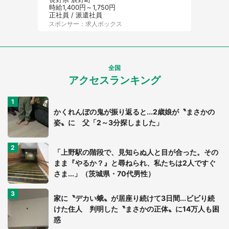
時給1,400円～1,750円
正社員 / 派遣社員
スポンサー：求人ボックス
全国
アクセスランキング
かくれんぼの鬼が振り返ると...2歳娘が〝まさかの
姿〟に 父「2～3分探しました」
「上野駅の階段で、見知らぬ人と目が合った。その
まま『やるか？』と尋ねられ、私たちは2人ですぐ
さま...」（茨城県・70代男性）
家に〝デカい蛾〟が居座り続けて3日間...ビビり続
けた住人 判明した〝まさかの正体〟に14万人も困
惑