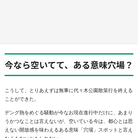
『小林さんちのメイドラゴン』と舞台のモデ
ル・越谷がコラボ 田んぼアートの見頃にあわ
せて企画続々【7／31～】
もっとみる
今なら空いてて、ある意味穴場？
こうして、とりあえずは無事に代々木公園散策行を終える
ことができた。
デング熱をめぐる騒動が今なお現在進行中だけに、あまり
うかつなことは言えないが、空いている今は、都心とは思
えない開放感を味わえるある意味「穴場」スポットと言え