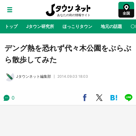
全国
トップ
Jタウン研究所
ほっこりタウン
地元の話題
〇
地域×二次元
絶景
あの時はありがとう
物語がはじ
デング熱を恐れず代々木公園をぶらぶ
ら散歩してみた
ラプラス・ダークネスが栃木県を征服！？ 県
公式プロモ動画で「聖地」が生産されてます
Jタウンネット編集部
2014.09.03 18:03
【7／31～1／31】
『薬屋のひとりごと』の〝舞〟の世界に入り込
0
む 六本木ヒルズ展望台でコラボ、本邦初公開
の「猫猫像」も【8／1～10／26】
日向翔陽＆影山飛雄が笹かまを食べる！ アニ
メ『ハイキュー！！』×老舗「鐘崎」コラボで
限定グッズも【8／1～31】