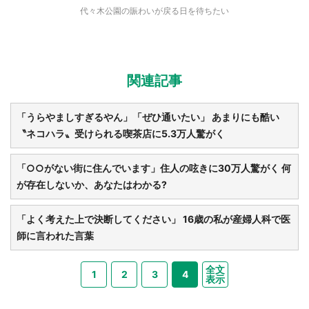
代々木公園の賑わいが戻る日を待ちたい
関連記事
「うらやましすぎるやん」「ぜひ通いたい」 あまりにも酷い
〝ネコハラ〟受けられる喫茶店に5.3万人驚がく
「○○がない街に住んでいます」住人の呟きに30万人驚がく 何
が存在しないか、あなたはわかる?
「よく考えた上で決断してください」 16歳の私が産婦人科で医
師に言われた言葉
全文
1
2
3
4
表示