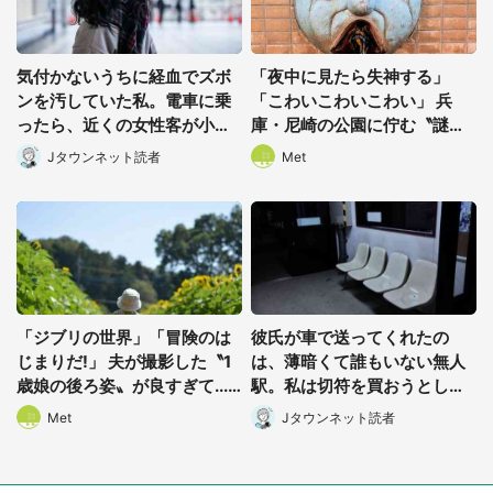
気付かないうちに経血でズボ
「夜中に見たら失神する」
ンを汚していた私。電車に乗
「こわいこわいこわい」 兵
ったら、近くの女性客が小さ
庫・尼崎の公園に佇む〝謎す
な声で(千葉県・10代女性)
ぎる顔〟に1.3万人戦慄
Jタウンネット読者
Met
「ジブリの世界」「冒険のは
彼氏が車で送ってくれたの
じまりだ!」 夫が撮影した〝1
は、薄暗くて誰もいない無人
歳娘の後ろ姿〟が良すぎて...
駅。私は切符を買おうとした
4.8万人感激
けれど(山形県・20代女性)
Met
Jタウンネット読者