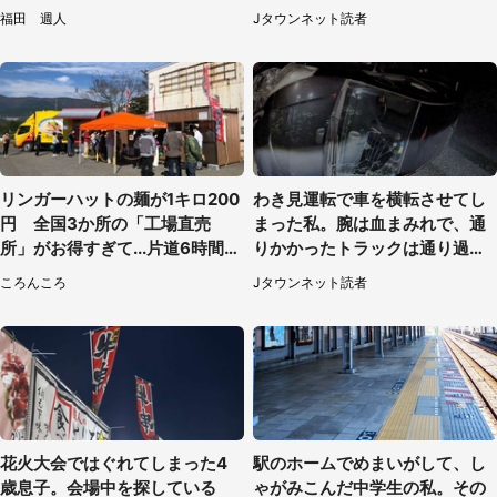
に5.3万人驚がく
（神奈川県・70代女性）
福田 週人
Jタウンネット読者
リンガーハットの麺が1キロ200
わき見運転で車を横転させてし
円 全国3か所の「工場直売
まった私。腕は血まみれで、通
所」がお得すぎて...片道6時間か
りかかったトラックは通り過ぎ
けて来た人も
ていき...（福岡県・30代女性）
ころんころ
Jタウンネット読者
花火大会ではぐれてしまった4
駅のホームでめまいがして、し
歳息子。会場中を探している
ゃがみこんだ中学生の私。その