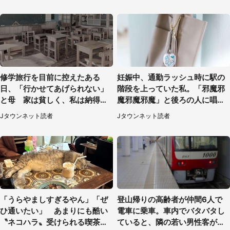
修学旅行を目前に控えたある
妊娠中、通勤ラッシュ時に駅の
日、「行かせてあげられない」
階段を上っていた私。「邪魔邪
と母 家は貧しく、私は納得し
魔邪魔邪魔」と後ろの人に唱え
たけれど...（北海道・70代以上
られて（神奈川県・30代女性）
Jタウンネット読者
Jタウンネット読者
女性）
「うらやましすぎるやん」「ぜ
登山帰りの高齢者が仲間6人で
ひ通いたい」 あまりにも酷い
電車に乗車。車内でバタバタし
〝ネコハラ〟受けられる喫茶店
ていると、隣の若い男性客が