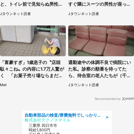
と、トイレ前で見知らぬ男性に
すぐ隣にスーツの男性が座って
（東京都・女性）
きて（千葉県・20代女性）
Jタウンネット読者
Jタウンネット読者
「富豪すぎ」1歳息子の〝店頭
通勤途中の体調不良で病院にい
駄々こね〟の内容に1.7万人驚が
た私。診察の順番を待ってた
く 「お菓子売り場ならまだし
ら、待合室の老人たちが（千葉
も...」「ハードル高い」
県・50代男性）
Met
Jタウンネット読者
Recommended by
自動車部品の検査/寮費無料でしっかり稼げる denso aichi
＞
株式会社テクノスマイル
三重県 四日市市
時給1,800円