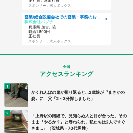
正社員 / 派遣社員
スポンサー：求人ボックス
営業/総合設備会社での営業・事務のお仕事/即日勤務可/車通勤可/営業/営業事務
＞
株式会社パソナ
兵庫県 加古川市
時給1,800円
正社員
スポンサー：求人ボックス
全国
アクセスランキング
かくれんぼの鬼が振り返ると...2歳娘が〝まさかの
姿〟に 父「2～3分探しました」
「上野駅の階段で、見知らぬ人と目が合った。その
まま『やるか？』と尋ねられ、私たちは2人ですぐ
さま...」（茨城県・70代男性）