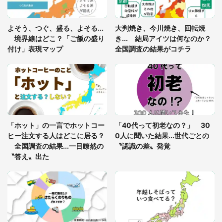
「ゾワゾワする」「本当に気持ち悪い」 道端でバ
よそう、つぐ、盛る、よそる...
大判焼き、今川焼き、回転焼
グっちゃってた〝野生の野菜〟に6.5万人戦慄
境界線はどこ？「ご飯の盛り
き... 結局アイツは何なのか？
付け」表現マップ
全国調査の結果がコチラ
「○○がない街に住んでいます」住人の呟きに30万
人驚がく 何が存在しないか、あなたはわかる？
「修学旅行に途中参加する娘を送って行ったら、真
っ暗な道で遭難状態。なんとか見つけた民家に助け
「ホット」の一言でホットコー
「40代って初老なの？」 30
を求めると、住人の男性が...」
ヒー注文する人はどこに居る？
0人に聞いた結果...世代ごとの
全国調査の結果...一目瞭然の
〝認識の差〟発覚
〝答え〟出た