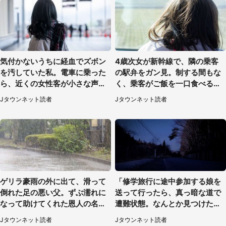
気付かないうちに経血でズボン
4歳次女が新幹線で、隣の乗客
を汚していた私。電車に乗った
の駅弁をガン見。制する間もな
ら、近くの女性客が小さな声で
く、乗客がご飯を一口食べると
（千葉県・10代女性）
（茨城県・50代女性）
Jタウンネット読者
Jタウンネット読者
ゲリラ豪雨の外に出て、滑って
「修学旅行に途中参加する娘を
倒れた足の悪い父。ずぶ濡れに
送って行ったら、真っ暗な道で
なって助けてくれた恩人の名前
遭難状態。なんとか見つけた民
も聞かず...
家に助けを求めると、住人の男
Jタウンネット読者
Jタウンネット読者
性が...」