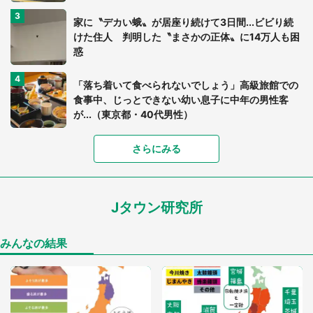
家に〝デカい蛾〟が居座り続けて3日間...ビビり続
けた住人 判明した〝まさかの正体〟に14万人も困
惑
「落ち着いて食べられないでしょう」高級旅館での
食事中、じっとできない幼い息子に中年の男性客
が...（東京都・40代男性）
「富豪すぎ」1歳息子の〝店頭駄々こね〟の内容に1.
さらにみる
7万人驚がく 「お菓子売り場ならまだしも...」「ハ
ードル高い」
Jタウン研究所
あまりにも四角すぎる猫、激写される 「これもう
座布団だろ」「食パンの耳」と1.4万人困惑
みんなの結果
「閉所恐怖症の私は新幹線で大パニック。隣席の青
年に『手を繋いで』とお願いしたら...」 体験談に
8万人感動