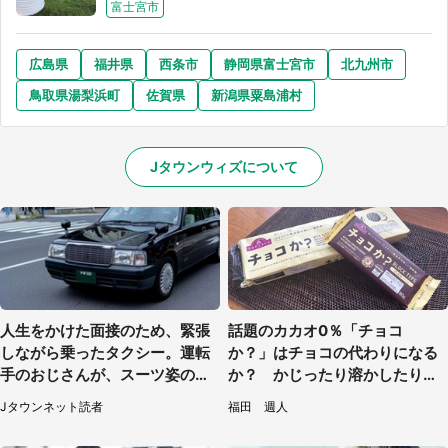
富士宮市
選択する
広島県
福井県
西条市
静岡県富士宮市
北九州市
鳥取県湯梨浜町
佐賀県
新潟県粟島浦村
Jタウンウィズについて
人生をかけた面接のため、緊張
話題のカカオ0％「チョコ
しながら乗ったタクシー。運転
か？」はチョコの代わりになる
手のおじさんが、スーツ姿の私
か？ かじったり溶かしたりし
を見て...（福岡県・30代女性）
て食べてみた
Jタウンネット読者
福田 週人