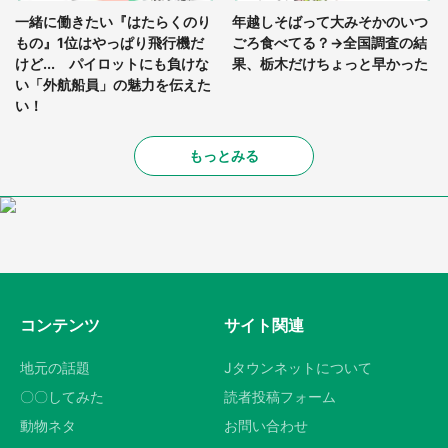
一緒に働きたい『はたらくのり
年越しそばって大みそかのいつ
もの』1位はやっぱり飛行機だ
ごろ食べてる？→全国調査の結
けど... パイロットにも負けな
果、栃木だけちょっと早かった
い「外航船員」の魅力を伝えた
い！
もっとみる
コンテンツ
サイト関連
地元の話題
Jタウンネットについて
〇〇してみた
読者投稿フォーム
動物ネタ
お問い合わせ