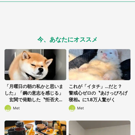
今、あなたにオススメ
「月曜日の朝の私かと思いま
これが「イタチ」...だと？
した」「鋼の意志を感じる」
警戒心ゼロの〝あけっぴろげ
玄関で発動した〝拒否犬〟
寝相〟に1.8万人驚がく
に2.7万人ほっこり
Met
Met
都道府選択