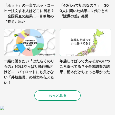
の限界を迎え、途中で電車を降りようとしたけれ
「ホット」の一言でホットコー
「40代って初老なの？」 30
ど...」（東京都・30代女性）
ヒー注文する人はどこに居る？
0人に聞いた結果...世代ごとの
全国調査の結果...一目瞭然の
〝認識の差〟発覚
〝答え〟出た
一緒に働きたい『はたらくのり
年越しそばって大みそかのいつ
もの』1位はやっぱり飛行機だ
ごろ食べてる？→全国調査の結
けど... パイロットにも負けな
果、栃木だけちょっと早かった
い「外航船員」の魅力を伝えた
い！
もっとみる