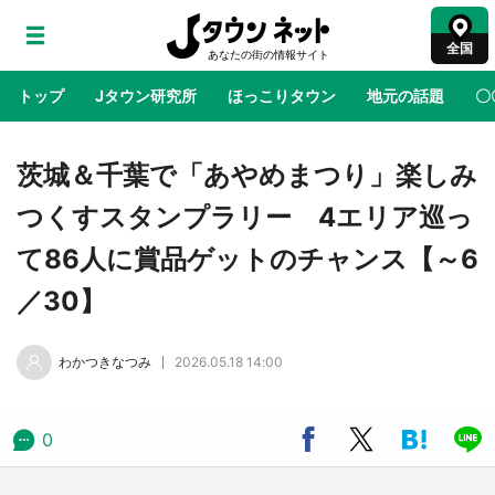
全国
トップ
Jタウン研究所
ほっこりタウン
地元の話題
〇
地域×二次元
絶景
あの時はありがとう
物語がはじ
茨城＆千葉で「あやめまつり」楽しみ
つくすスタンプラリー 4エリア巡っ
アニメ『はたらく細胞』と神奈川県の3度目コ
て86人に賞品ゲットのチャンス【～6
ラボ 作品の世界観通じて「小児がん」学べる
【8／10～31※平日限定】
／30】
鳥取・境港「ゲゲゲの妖怪楽園」限定だった鬼
わかつきなつみ
2026.05.18 14:00
太郎グッズ買える 銀座・博品館TOY PARKへ
急げ【8／8～31】
0
ラプラス・ダークネスが栃木県を征服！？ 県
公式プロモ動画で「聖地」が生産されてます
【7／31～1／31】