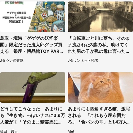
鳥取・境港「ゲゲゲの妖怪楽
「自転車ごと川に落ち、そのま
園」限定だった鬼太郎グッズ買
ま流された3歳の私。助けてく
える 銀座・博品館TOY PARK
れた男の子が私の母に言ったの
へ急げ【8／8～31】
は...」（千葉県・20代女性）
Jタウン調査隊
Jタウンネット読者
どうしてこうなった あまりに
あまりにも四角すぎる猫、激写
も〝生き物〟っぽいナスに3.9万
される 「これもう座布団だ
人驚がく「そのまま精霊馬に使
ろ」「食パンの耳」と1.4万人困
えそう」
惑
福田 週人
Met