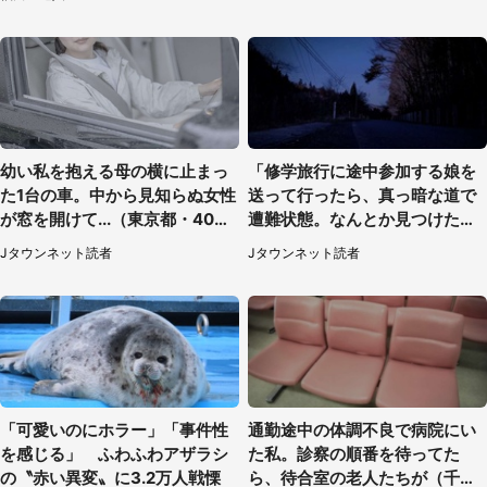
幼い私を抱える母の横に止まっ
「修学旅行に途中参加する娘を
た1台の車。中から見知らぬ女性
送って行ったら、真っ暗な道で
が窓を開けて...（東京都・40代
遭難状態。なんとか見つけた民
男性）
家に助けを求めると、住人の男
Jタウンネット読者
Jタウンネット読者
性が...」
「可愛いのにホラー」「事件性
通勤途中の体調不良で病院にい
を感じる」 ふわふわアザラシ
た私。診察の順番を待ってた
の〝赤い異変〟に3.2万人戦慄
ら、待合室の老人たちが（千葉