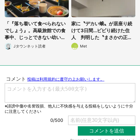
「『落ち着いて食べられない
家に〝デカい蛾〟が居座り続
でしょう』。高級旅館での食
けて3日間...ビビり続けた住
事中、じっとできない幼い息
人 判明した〝まさかの正
子に中年の男性客が...」（東
体〟に14万人も困惑
Jタウンネット読者
Met
京都・40代男性）
選択する