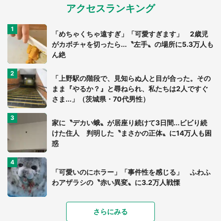
アクセスランキング
「めちゃくちゃ遠すぎ」「可愛すぎます」 2歳児
がカボチャを切ったら...〝左手〟の場所に5.3万人も
ん絶
「上野駅の階段で、見知らぬ人と目が合った。その
まま『やるか？』と尋ねられ、私たちは2人ですぐ
さま...」（茨城県・70代男性）
家に〝デカい蛾〟が居座り続けて3日間...ビビり続
けた住人 判明した〝まさかの正体〟に14万人も困
惑
「可愛いのにホラー」「事件性を感じる」 ふわふ
わアザラシの〝赤い異変〟に3.2万人戦慄
「落ち着いて食べられないでしょう」高級旅館での
さらにみる