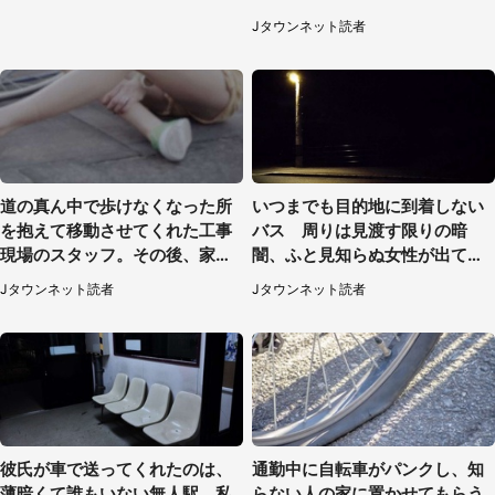
県・50代男性）
Jタウンネット読者
道の真ん中で歩けなくなった所
いつまでも目的地に到着しない
を抱えて移動させてくれた工事
バス 周りは見渡す限りの暗
現場のスタッフ。その後、家ま
闇、ふと見知らぬ女性が出てき
で私を送ると（大阪府・40代女
た（神奈川県・40代男性）
Jタウンネット読者
Jタウンネット読者
性）
彼氏が車で送ってくれたのは、
通勤中に自転車がパンクし、知
薄暗くて誰もいない無人駅。私
らない人の家に置かせてもらう