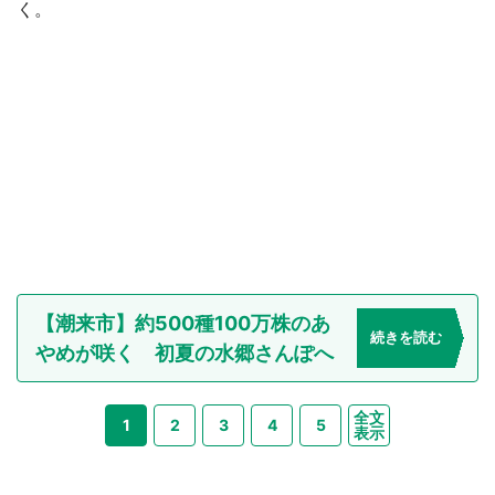
く。
【潮来市】約500種100万株のあ
続きを読む
やめが咲く 初夏の水郷さんぽへ
全文
1
2
3
4
5
表示