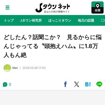
全国
トップ
Jタウン研究所
ほっこりタウン
地元の話題
〇
地域×二次元
絶景
あの時はありがとう
物語がはじ
どしたん？話聞こか？ 見るからに悩
んじゃってる〝頭抱えハム〟に1.8万
鳥取・境港「ゲゲゲの妖怪楽園」限定だった鬼
人もん絶
太郎グッズ買える 銀座・博品館TOY PARKへ
急げ【8／8～31】
Met
2026.05.28 17:00
ラプラス・ダークネスが栃木県を征服！？ 県
公式プロモ動画で「聖地」が生産されてます
【7／31～1／31】
0
『薬屋のひとりごと』の〝舞〟の世界に入り込
む 六本木ヒルズ展望台でコラボ、本邦初公開
の「猫猫像」も【8／1～10／26】