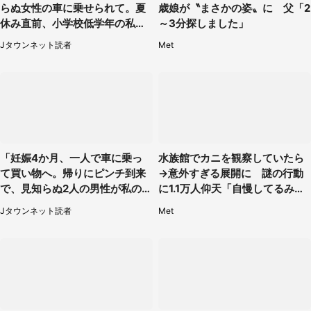
らぬ女性の車に乗せられて。夏
歳娘が〝まさかの姿〟に 父「2
休み直前、小学校低学年の私に
～3分探しました」
起きたこと（広島県・30代女
Jタウンネット読者
Met
性）
「妊娠4か月、一人で車に乗っ
水族館でカニを観察していたら
て買い物へ。帰りにピンチ到来
→意外すぎる展開に 謎の行動
で、見知らぬ2人の男性が私の車
に1.1万人仰天「自慢してるみた
を...」（30代女性）
い」
Jタウンネット読者
Met