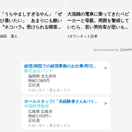
「うらやましすぎるやん」「ぜ
大混雑の電車に乗ってきたベビ
ひ通いたい」 あまりにも酷い
ーカーと母親。周囲を警戒して
〝ネコハラ〟受けられる喫茶店
いたら、若い男性客が思いもよ
に5.3万人驚がく
らぬ行動に（東京都・50代女
福田 週人
Jタウンネット読者
性）
Recommended by
経理/病院での経理事務のお仕事/即日勤務可/車通勤可/経理/一般事務
＞
株式会社パソナ
福岡県 北九州市
時給1,380円
正社員
スポンサー：求人ボックス
ホールスタッフ/「未経験者さん&バイトデビューも大歓迎」残業ほぼなし×1日3時間〜勤務OK!フォロー体制も充実/広島県/広島市南区
＞
中国料理敦煌
広島県 広島市
時給1,150円～
正社員
スポンサー：求人ボックス