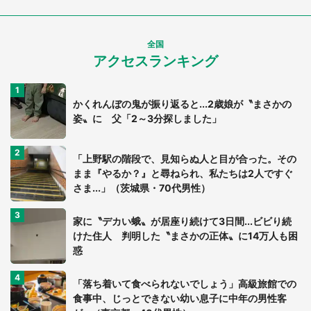
全国
アクセスランキング
かくれんぼの鬼が振り返ると...2歳娘が〝まさかの
姿〟に 父「2～3分探しました」
「上野駅の階段で、見知らぬ人と目が合った。その
まま『やるか？』と尋ねられ、私たちは2人ですぐ
さま...」（茨城県・70代男性）
家に〝デカい蛾〟が居座り続けて3日間...ビビり続
けた住人 判明した〝まさかの正体〟に14万人も困
惑
「落ち着いて食べられないでしょう」高級旅館での
食事中、じっとできない幼い息子に中年の男性客