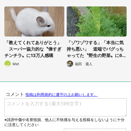
「教えてくれてありがとう」
「ゾワゾワする」「本当に気
スーパー協力的な〝偉すぎ
持ち悪い」 道端でバグっち
チンチラ〟に13万人感嘆
ゃってた〝野生の野菜〟に6.5
万人戦慄
Met
福田 週人
選択する