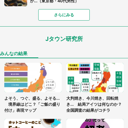
が...（東京都・40代男性）
「富豪すぎ」1歳息子の〝店頭駄々こね〟の内容に1.
さらにみる
7万人驚がく 「お菓子売り場ならまだしも...」「ハ
ードル高い」
Jタウン研究所
「閉所恐怖症の私は新幹線で大パニック。隣席の青
年に『手を繋いで』とお願いしたら...」 体験談に
8万人感動
みんなの結果
「ゾワゾワする」「本当に気持ち悪い」 道端でバ
グっちゃってた〝野生の野菜〟に6.5万人戦慄
あまりにも四角すぎる猫、激写される 「これもう
よそう、つぐ、盛る、よそる...
大判焼き、今川焼き、回転焼
座布団だろ」「食パンの耳」と1.4万人困惑
境界線はどこ？「ご飯の盛り
き... 結局アイツは何なのか？
付け」表現マップ
全国調査の結果がコチラ
「修学旅行に途中参加する娘を送って行ったら、真
っ暗な道で遭難状態。なんとか見つけた民家に助け