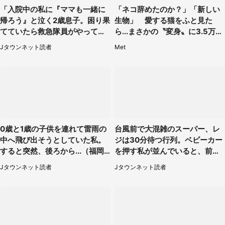
「入院中の私に『ママも一緒に
「ネコ辞めたのか？」「新しい
帰ろう』と泣く2歳息子。困り果
生物」 愛する猫をふと見た
てていたら救急隊員がやってき
ら...まさかの〝変身〟に3.5万人
て...」（大阪府・50代女性）
驚がく
Jタウンネット読者
Met
0歳と1歳の子供を連れて雷雨の
台風前で大混雑のスーパー、レ
中へ飛び出そうとしていた私。
ジは30分待つ行列。ベビーカー
すると突然、後ろから...（福岡
を押す私が並んでいると、前の
県・30代女性）
男性客が...
Jタウンネット読者
Jタウンネット読者