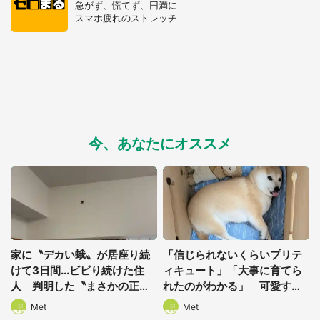
急がず、慌てず、円満に
スマホ疲れのストレッチ
今、あなたにオススメ
家に〝デカい蛾〟が居座り続
「信じられないくらいプリテ
けて3日間...ビビり続けた住
ィキュート」「大事に育てら
人 判明した〝まさかの正
れたのがわかる」 可愛すぎ
体〟に14万人も困惑
る〝箱入り娘〟が6.7万人を魅
都道府選択
Met
Met
了