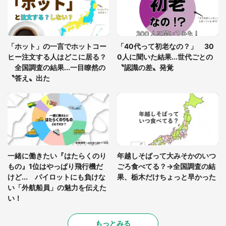
を求めると、住人の男性が...」
「孫にあげると思って、あなたにこれをあげる」
真夏の山道で見知らぬお婆さんに握らされたもの
「ホット」の一言でホットコー
「40代って初老なの？」 30
（山口県・30代女性）
ヒー注文する人はどこに居る？
0人に聞いた結果...世代ごとの
全国調査の結果...一目瞭然の
〝認識の差〟発覚
〝答え〟出た
一緒に働きたい『はたらくのり
年越しそばって大みそかのいつ
もの』1位はやっぱり飛行機だ
ごろ食べてる？→全国調査の結
けど... パイロットにも負けな
果、栃木だけちょっと早かった
い「外航船員」の魅力を伝えた
い！
もっとみる