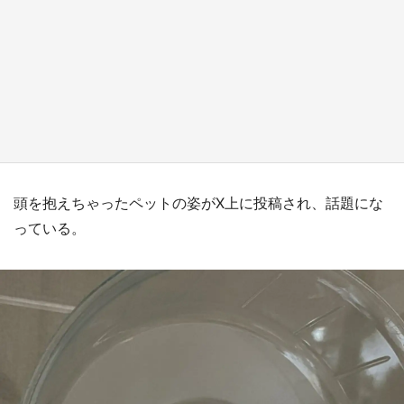
日向翔陽＆影山飛雄が笹かまを食べる！ アニ
メ『ハイキュー！！』×老舗「鐘崎」コラボで
限定グッズも【8／1～31】
もっとみる
頭を抱えちゃったペットの姿がX上に投稿され、話題にな
っている。