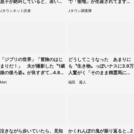
息子が絶叫していると、若いカ
で「聖地」が生産されてます【7
ップルの乗客が...（東京都・60
／31～1／31】
Jタウンネット読者
Jタウン調査隊
代女性）
「ジブリの世界」「冒険のはじ
どうしてこうなった あまりに
まりだ！」 夫が撮影した〝1歳
も〝生き物〟っぽいナスに3.9万
娘の後ろ姿〟が良すぎて...4.8万
人驚がく「そのまま精霊馬に使
人感激
えそう」
Met
福田 週人
泣きながら歩いていたら、見知
かくれんぼの鬼が振り返ると...2