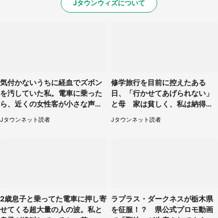
Jタウンウィズについて
気付かないうちに経血でズボン
修学旅行を目前に控えたある
を汚していた私。電車に乗った
日、「行かせてあげられない」
ら、近くの女性客が小さな声で
と母 家は貧しく、私は納得し
（千葉県・10代女性）
たけれど...（北海道・70代以上
Jタウンネット読者
Jタウンネット読者
女性）
2歳息子と乗ってた電車に押し寄
ラプラス・ダークネスが栃木県
せてくる超大量の人の波。私と
を征服！？ 県公式プロモ動画