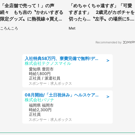
「全店舗で売って！」の声
「めちゃくちゃ遠すぎ」「可愛
続々 もち吉の〝かわいすぎる
すぎます」 2歳児がカボチャを
限定グッズ〟に熱視線→買える
切ったら...〝左手〟の場所に5.3
のは地元だけ？本社に聞く
万人もん絶
ころんころ
Met
Recommended by
入社特典58万円、寮費完備で無料!デンソーで働こう!自動車工場で小型部品の検査業務 denso aichi
＞
株式会社テクノスマイル
愛知県 豊田市
時給1,800円
正社員 / 派遣社員
スポンサー：求人ボックス
08月開始/「土日祝休み」ヘルスケア業界の産業保健師/高時給/未経験OK/要資格:保健師、正看護師
＞
株式会社パソナ
福岡県 福岡市
時給2,300円
正社員
スポンサー：求人ボックス