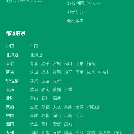
Jタウンチャンネル
SNS利用ポリシー
AIポリシー
会社案内
都道府県
全国
全国
北海道
北海道
東北
青森
岩手
宮城
秋田
山形
福島
関東
茨城
栃木
群馬
埼玉
千葉
東京
神奈川
甲信越
新潟
山梨
長野
東海
岐阜
静岡
愛知
三重
北陸
富山
石川
福井
関西
滋賀
京都
大阪
兵庫
奈良
和歌山
中国
鳥取
島根
岡山
広島
山口
四国
徳島
香川
愛媛
高知
九州
福岡
佐賀
長崎
熊本
大分
宮崎
鹿児島
沖縄