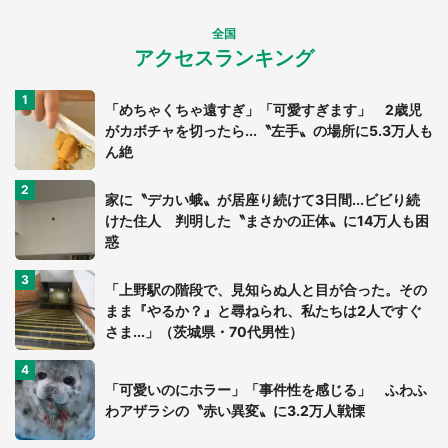
全国
アクセスランキング
「めちゃくちゃ遠すぎ」「可愛すぎます」 2歳児
がカボチャを切ったら...〝左手〟の場所に5.3万人も
ん絶
家に〝デカい蛾〟が居座り続けて3日間...ビビり続
けた住人 判明した〝まさかの正体〟に14万人も困
惑
「上野駅の階段で、見知らぬ人と目が合った。その
まま『やるか？』と尋ねられ、私たちは2人ですぐ
さま...」（茨城県・70代男性）
「可愛いのにホラー」「事件性を感じる」 ふわふ
わアザラシの〝赤い異変〟に3.2万人戦慄