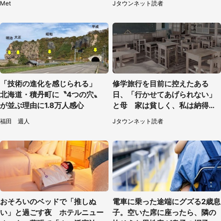
Met
Jタウンネット読者
代女性）
「技術の進化を感じられる」
修学旅行を目前に控えたある
北海道・積丹町に〝4つの穴〟
日、「行かせてあげられない」
が並ぶ理由に1.8万人感心
と母 家は貧しく、私は納得し
たけれど...（北海道・70代以上
福田 週人
Jタウンネット読者
女性）
おそろいのベッドで「推しぬ
電車に乗った途端にグズる2歳息
い」と過ごす夜 ホテルニュー
子。空いた席に座ったら、隣の