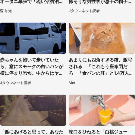
オータニ幕張で「ぬい活宿泊プ
怖そうな男性客が息子の帽子に
ラン」開始【8／8～3／31】
手を伸ばし（千葉県・40代女
森山 光
Jタウンネット読者
性）
赤ちゃんを抱いて歩いていた
あまりにも四角すぎる猫、激写
ら、窓にスモークの白いバンが
される 「これもう座布団だ
横に停まり恐怖。中からはヤン
ろ」「食パンの耳」と1.4万人困
チャそうな男性が...（神奈川
惑
Jタウンネット読者
Met
県・40代女性）
「孫にあげると思って、あなた
蛇口をひねると「白桃ジュー