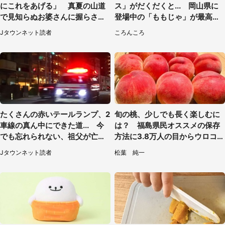
にこれをあげる」 真夏の山道
ス」がだくだくと... 岡山県に
で見知らぬお婆さんに握らされ
登場中の「ももじゃ」が最高す
たもの（山口県・30代女性）
ぎた
Jタウンネット読者
ころんころ
たくさんの赤いテールランプ、2
旬の桃、少しでも長く楽しむに
車線の真ん中にできた道... 今
は？ 福島県民オススメの保存
でも忘れられない、祖父が亡く
方法に3.8万人の目からウロコ
なった夜に見た光景（30代女
「全国民が知りたかった！」
Jタウンネット読者
松葉 純一
性）