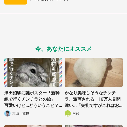
今、あなたにオススメ
津田沼駅に謎ポスター「新幹
かなり美味しそうなチンチ
線で行くチンチラとの旅」
ラ、激写される 16万人見間
可愛いけど...どういうこと？J
違い...「失礼ですがこれはお
R東日本に聞く
にぎりですよね？」
大山 雄也
Met
都道府選択