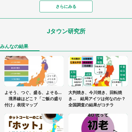
「孫にあげると思って、あなたにこれをあげる」
さらにみる
真夏の山道で見知らぬお婆さんに握らされたもの
（山口県・30代女性）
Jタウン研究所
「落ち着いて食べられないでしょう」高級旅館での
食事中、じっとできない幼い息子に中年の男性客
が...（東京都・40代男性）
みんなの結果
「閉所恐怖症の私は新幹線で大パニック。隣席の青
年に『手を繋いで』とお願いしたら...」 体験談に
8万人感動
「ゾワゾワする」「本当に気持ち悪い」 道端でバ
よそう、つぐ、盛る、よそる...
大判焼き、今川焼き、回転焼
グっちゃってた〝野生の野菜〟に6.5万人戦慄
境界線はどこ？「ご飯の盛り
き... 結局アイツは何なのか？
付け」表現マップ
全国調査の結果がコチラ
かくれんぼの鬼が振り返ると...2歳娘が〝まさかの
姿〟に 父「2～3分探しました」