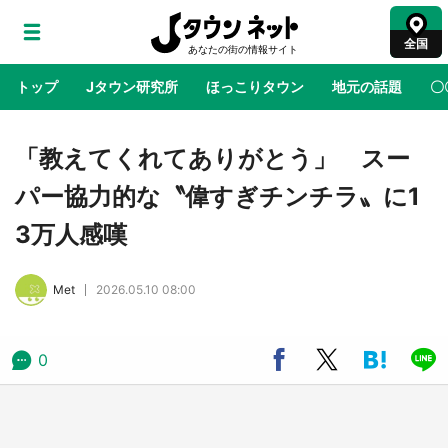
全国
トップ
Jタウン研究所
ほっこりタウン
地元の話題
〇
地域×二次元
絶景
あの時はありがとう
物語がはじ
「教えてくれてありがとう」 スー
パー協力的な〝偉すぎチンチラ〟に1
石川県×蓮ノ空女学院スクールアイドルクラブ
3万人感嘆
第五弾コラボ開始 メンバーたちとオリジナル
ストーリーを完成させよう【8／10～12／6】
Met
2026.05.10 08:00
アニメ『はたらく細胞』と神奈川県の3度目コ
ラボ 作品の世界観通じて「小児がん」学べる
【8／10～31※平日限定】
0
鳥取・境港「ゲゲゲの妖怪楽園」限定だった鬼
太郎グッズ買える 銀座・博品館TOY PARKへ
急げ【8／8～31】