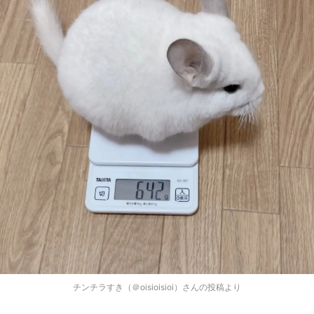
チンチラすき（＠oisioisioi）さんの投稿より