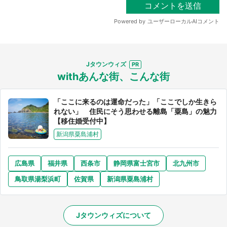
Jタウンウィズ
withあんな街、こんな街
「ここに来るのは運命だった」「ここでしか生きら
れない」 住民にそう思わせる離島「粟島」の魅力
【移住婚受付中】
新潟県粟島浦村
広島県
福井県
西条市
静岡県富士宮市
北九州市
鳥取県湯梨浜町
佐賀県
新潟県粟島浦村
Jタウンウィズについて