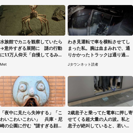
水族館でカニを観察していたら
わき見運転で車を横転させてし
→意外すぎる展開に 謎の行動
まった私。腕は血まみれで、通
に1.1万人仰天「自慢してるみた
りかかったトラックは通り過ぎ
い」
ていき...（福岡県・30代女性）
Met
Jタウンネット読者
「夜中に見たら失神する」「こ
2歳息子と乗ってた電車に押し寄
わいこわいこわい」 兵庫・尼
せてくる超大量の人の波。私と
崎の公園に佇む〝謎すぎる顔〟
息子が絶叫していると、若いカ
に1.3万人戦慄
ップルの乗客が...（東京都・60