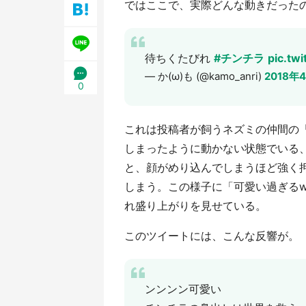
ではここで、実際どんな動きだった
／1～10／26】
／1
待ちくたびれ
#チンチラ
pic.tw
— か(ω)も (@kamo_anri)
2018年
0
これは投稿者が飼うネズミの仲間の
しまったように動かない状態でいる
と、顔がめり込んでしまうほど強く
しまう。この様子に「可愛い過ぎる
れ盛り上がりを見せている。
このツイートには、こんな反響が。
ンンンン可愛い