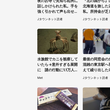
夜のお寺で見知らぬ男に
『北の国から』
話しかけられた私。手を
北海道を旅した
強く引かれて声も出せ
私。所持金が乏
ず...（東京都・40代女
たころ、知り合
Jタウンネット読者
Jタウンネット読者
性）
サンに連れて行
は（福岡県・5
性）
水族館でカニを観察して
最後の同窓会の
いたら→意外すぎる展開
混雑の東京駅へ
に 謎の行動に1.1万人
えて繰り出した
仰天「自慢してるみた
っくり階段を降
Met
Jタウンネット読者
い」
スーツの男性が
都・50代女性）