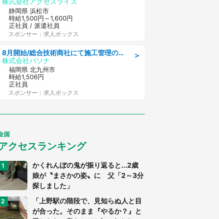
株式会社アクセスライズ
静岡県 浜松市
時給1,500円～1,600円
正社員 / 派遣社員
スポンサー：求人ボックス
8月開始/総合技術商社にて施工管理のお仕事/即日勤務可/車通勤可/工事・土木施工管理/生産・品質管理
＞
株式会社パソナ
福岡県 北九州市
時給1,506円
正社員
スポンサー：求人ボックス
全国
アクセスランキング
かくれんぼの鬼が振り返ると...2歳
娘が〝まさかの姿〟に 父「2～3分
探しました」
「上野駅の階段で、見知らぬ人と目
が合った。そのまま『やるか？』と