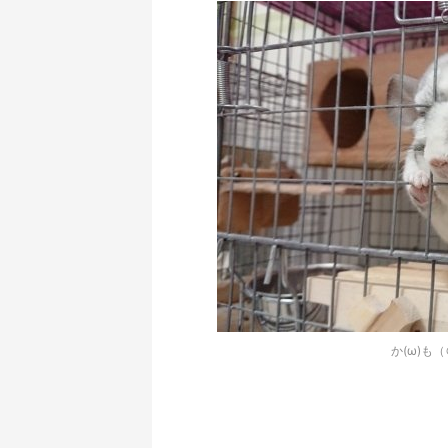
か(ω)も（