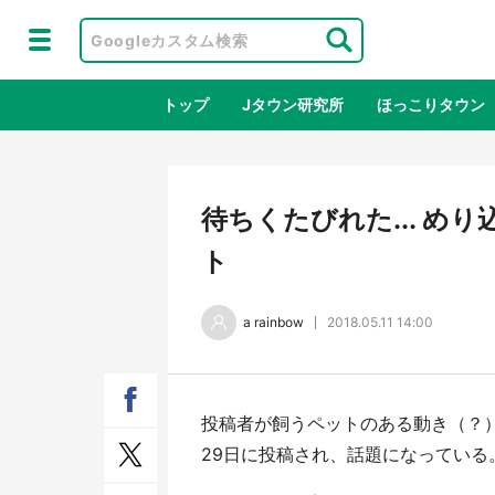
トップ
Jタウン研究所
ほっこりタウン
地域×二次
待ちくたびれた... 
ト
a rainbow
2018.05.11 14:00
投稿者が飼うペットのある動き（？）
『薬屋のひとりごと』の〝舞〟の世界
日向
29日に投稿され、話題になっている
に入り込む 六本木ヒルズ展望台でコ
る！
ラボ、本邦初公開の「猫猫像」も【8
舗「