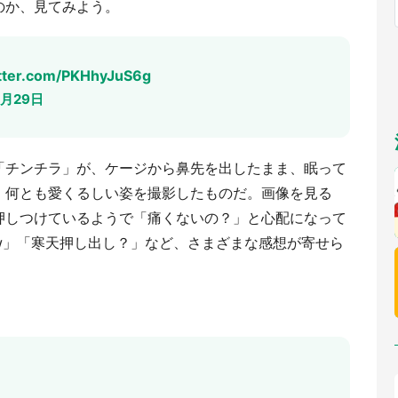
のか、見てみよう。
福岡
佐賀
長崎
熊本
～31】
九州
～】
もっとみる
選択
itter.com/PKHhyJuS6g
4月29日
「チンチラ」が、ケージから鼻先を出したまま、眠って
、何とも愛くるしい姿を撮影したものだ。画像を見る
押しつけているようで「痛くないの？」と心配になって
w」「寒天押し出し？」など、さまざまな感想が寄せら