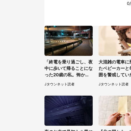
「終電を乗り過ごし、夜
大混雑の電車に
中に歩いて帰ることにな
たベビーカーと
った20歳の私。怖かっ
囲を警戒してい
たけど、信号待ちの車に
い男性客が思い
Jタウンネット読者
Jタウンネット読者
道を尋ねたら...」（埼玉
行動に（東京都
県・60代女性）
女性）