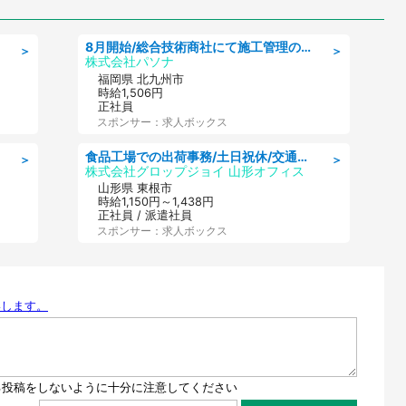
8月開始/総合技術商社にて施工管理のお仕事/即日勤務可/車通勤可/工事・土木施工管理/生産・品質管理
＞
＞
株式会社パソナ
福岡県 北九州市
時給1,506円
正社員
スポンサー：求人ボックス
食品工場での出荷事務/土日祝休/交通費支給
＞
＞
株式会社グロップジョイ 山形オフィス
山形県 東根市
時給1,150円～1,438円
正社員 / 派遣社員
スポンサー：求人ボックス