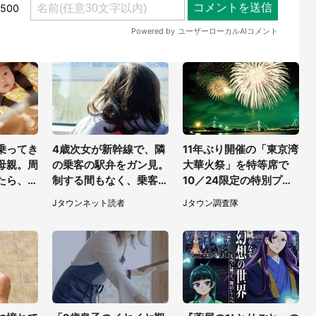
乗ってき
4歳次女が新幹線で、隣
11年ぶり開催の「東京湾
母親。周
の乗客の駅弁をガン見。
大華火祭」を特等席で
たら、若
制する間もなく、乗客が
10／24限定の特別プラ
もよらぬ
ご飯を一口食べると（茨
ンをコンラッド東京が販
Jタウンネット読者
Jタウン調査隊
・50代
城県・50代女性）
売【8／3～10／16】