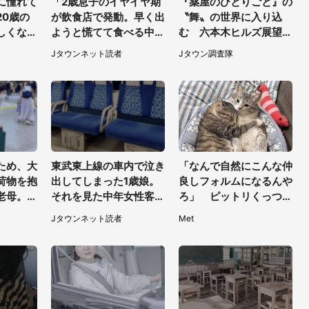
に憧れて
「2歳息子のイヤイヤ期
『薬屋のひとりごと』の
20歳の
が飲食店で発動。早く出
〝舞〟の世界に入り込
しくなっ
ようと慌てて食べる中、
む 六本木ヒルズ展望台
ったオジ
店員がやってきて...」
でコラボ、本邦初公開の
Jタウンネット読者
Jタウン調査隊
かれたの
（岡山県・40代女性）
「猫猫像」も【8／1～1
0代男
0／26】
ため、大
東武東上線の車内で泣き
「なんで自然にこんな仲
荷物を抱
出してしまった1歳娘。
良しフォルムになるんや
老母。ゆ
それを見た中年女性客
ろ」 ピットリくっつく
りてたら
が、私たちの最寄り駅ま
姉妹猫の尊さに1.5万人
Jタウンネット読者
Met
（東京
でずっと（埼玉県・30
もん絶
代女性）