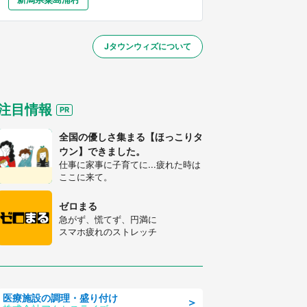
大分
宮崎
鹿児島
沖縄
ト部』『夏目友人帳』【～7／26】
Jタウンウィズについて
する
注目情報
全国の優しさ集まる【ほっこりタ
ウン】できました。
仕事に家事に子育てに...疲れた時は
ここに来て。
ゼロまる
急がず、慌てず、円満に
スマホ疲れのストレッチ
医療施設の調理・盛り付け
＞