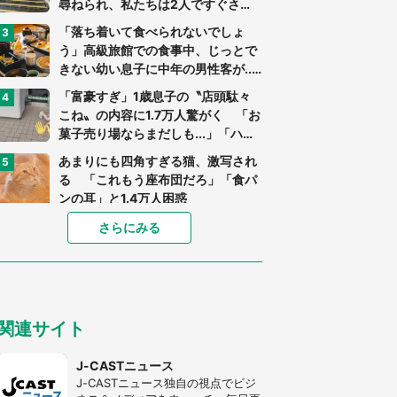
尋ねられ、私たちは2人ですぐさ
ま...」（茨城県・70代男性）
「落ち着いて食べられないでしょ
う」高級旅館での食事中、じっとで
きない幼い息子に中年の男性客が...
（東京都・40代男性）
「富豪すぎ」1歳息子の〝店頭駄々
こね〟の内容に1.7万人驚がく 「お
菓子売り場ならまだしも...」「ハー
ドル高い」
あまりにも四角すぎる猫、激写され
る 「これもう座布団だろ」「食パ
ンの耳」と1.4万人困惑
家に〝デカい蛾〟が居座り続けて3
さらにみる
日間...ビビり続けた住人 判明した
〝まさかの正体〟に14万人も困惑
「○○がない街に住んでいます」住
人の呟きに30万人驚がく 何が存在
関連サイト
しないか、あなたはわかる？
「閉所恐怖症の私は新幹線で大パニ
J-CASTニュース
ック。隣席の青年に『手を繋いで』
J-CASTニュース独自の視点でビジ
とお願いしたら...」 体験談に8万