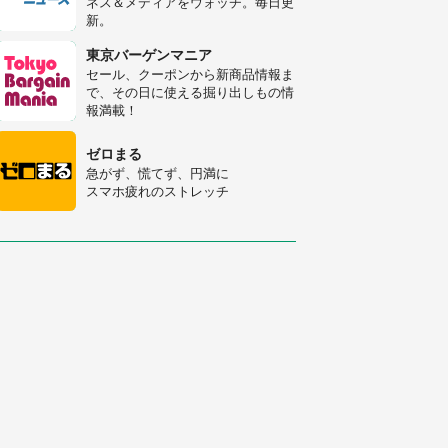
ネス＆メディアをウォッチ。毎日更
人感動
新。
梅田の地下街でベビーカーを押しつ
つ迷う私に、見知らぬおじいさんが
東京バーゲンマニア
わざわざ声をかけてきて（兵庫県・
セール、クーポンから新商品情報ま
30代女性）
で、その日に使える掘り出しもの情
「ゾワゾワする」「本当に気持ち悪
報満載！
い」 道端でバグっちゃってた〝野
生の野菜〟に6.5万人戦慄
ゼロまる
急がず、慌てず、円満に
スマホ疲れのストレッチ