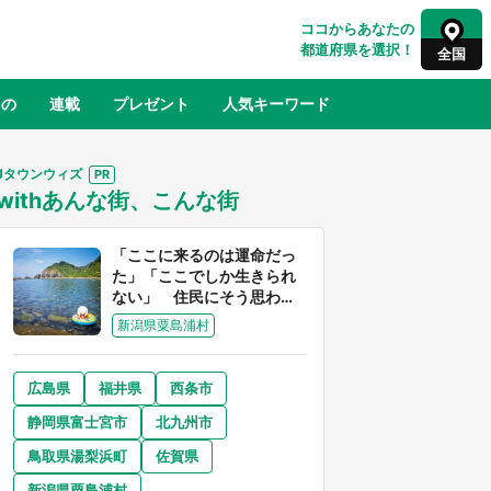
ココからあなたの
都道府県を選択！
全国
もの
連載
プレゼント
人気キーワード
Jタウンウィズ
withあんな街、こんな街
るさと納税
山形
福島
千葉
東京
神奈川
「ここに来るのは運命だっ
た」「ここでしか生きられ
ない」 住民にそう思わせ
る離島「粟島」の魅力【移
新潟県粟島浦村
住婚受付中】
広島県
福井県
西条市
奈良
和歌山
静岡県富士宮市
北九州市
山口
舞台
新宿駅に〝巨人用少女漫画〟が出
鳥取県湯梨浜町
佐賀県
アー
現！？ バカデカサイズで、ページも
31
めくれる『CIPHER』『桜蘭高校ホス
新潟県粟島浦村