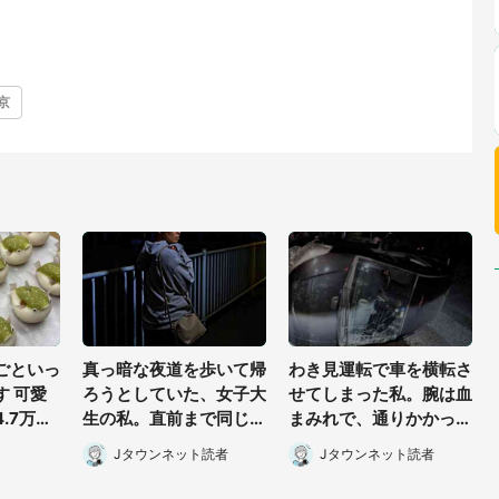
京
ごといっ
真っ暗な夜道を歩いて帰
わき見運転で車を横転さ
す 可愛
ろうとしていた、女子大
せてしまった私。腕は血
.7万人
生の私。直前まで同じバ
まみれで、通りかかった
」「職人
スに乗ってた男性に声を
トラックは通り過ぎてい
Jタウンネット読者
Jタウンネット読者
かけられて(長野県・50
き...(福岡県・30代女性)
代女性)