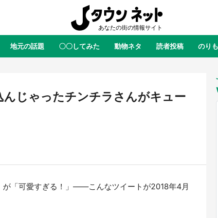
地元の話題
〇〇してみた
動物ネタ
読者投稿
のり
全国
全国
北海道
北海道
元
絶景
あの時はありがとう
物語がはじまる町へ
ふ
青森
岩手
宮城
秋田
東北
めり込んじゃったチンチラさんがキュー
茨城
栃木
群馬
埼玉
関東
新潟
山梨
長野
甲信越
岐阜
静岡
愛知
三重
東海
富山
石川
福井
北陸
滋賀
京都
大阪
兵庫
関西
が「可愛すぎる！」――こんなツイートが2018年4月
鳥取
島根
岡山
広島
中国
翔陽＆影山飛雄が笹かまを食べ
『小林さんちのメイドラゴン』と
。
 アニメ『ハイキュー！！』×老
のモデル・越谷がコラボ 田んぼ
徳島
香川
愛媛
高知
四国
鐘崎」コラボで限定グッズも【8
トの見頃にあわせて企画続々【7／