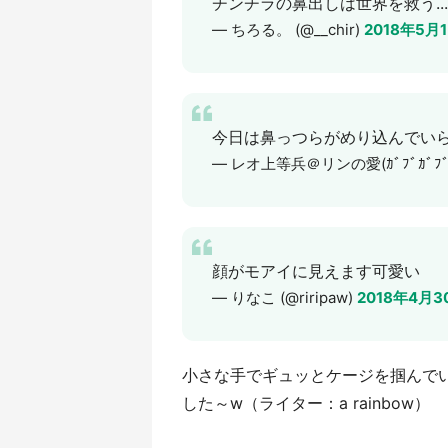
チンチラの鼻出しは世界を救う...
— ちろる。 (@__chir)
2018年5月
今日は鼻っつらがめり込んでいらっ
— レオ上等兵＠リンの愛(ｶﾞﾌﾞｶﾞﾌﾞ)
顔がモアイに見えます可愛い
— りなこ (@riripaw)
2018年4月3
小さな手でギュッとケージを掴んで
した～w（ライター：a rainbow）