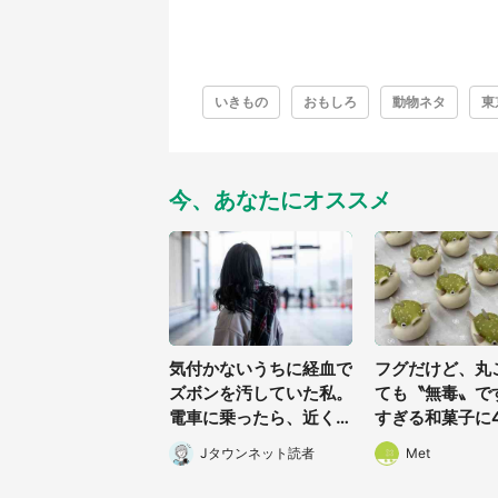
いきもの
おもしろ
動物ネタ
東
今、あなたにオススメ
気付かないうちに経血で
フグだけど、丸
ズボンを汚していた私。
ても〝無毒〟で
電車に乗ったら、近くの
すぎる和菓子に4
女性客が小さな声で(千
夢中「ふぐぅ~
Jタウンネット読者
Met
葉県・10代女性)
の技ですね」