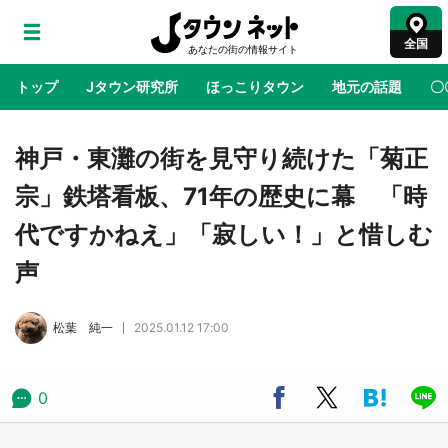
全国
トップ
Jタウン研究所
ほっこりタウン
地元の話題
〇
地域×二次元
絶景
あの時はありがとう
物語がはじ
神戸・東灘の街を見守り続けた「菊正
宗」鉄塔看板、71年の歴史に幕 「時
ラプラス・ダークネスが栃木県を征服！？ 県
代ですかねえ」「寂しい！」と惜しむ
公式プロモ動画で「聖地」が生産されてます
【7／31～1／31】
声
『薬屋のひとりごと』の〝舞〟の世界に入り込
松葉 純一
2025.01.12 17:00
む 六本木ヒルズ展望台でコラボ、本邦初公開
の「猫猫像」も【8／1～10／26】
0
日向翔陽＆影山飛雄が笹かまを食べる！ アニ
メ『ハイキュー！！』×老舗「鐘崎」コラボで
限定グッズも【8／1～31】