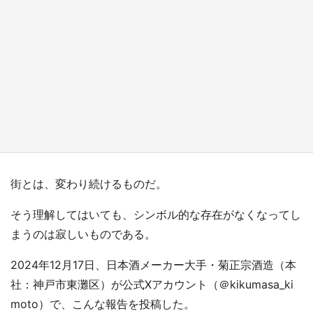
『小林さんちのメイドラゴン』と舞台のモデ
ル・越谷がコラボ 田んぼアートの見頃にあわ
せて企画続々【7／31～】
もっとみる
街とは、変わり続けるものだ。
そう理解してはいても、シンボル的な存在がなくなってし
まうのは寂しいものである。
2024年12月17日、日本酒メーカー大手・菊正宗酒造（本
社：神戸市東灘区）が公式Xアカウント（＠kikumasa_ki
moto）で、こんな報告を投稿した。