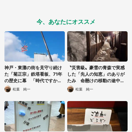
今、あなたにオススメ
神戸・東灘の街を見守り続け
〝災害級〟豪雪の青森で実感
た「菊正宗」鉄塔看板、71年
した「先人の知恵」のありが
の歴史に幕 「時代ですかね
たみ 命懸けの移動の途中で
え」「寂しい！」と惜しむ声
「ほっとしました」
松葉 純一
松葉 純一