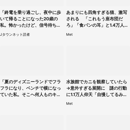
「終電を乗り過ごし、夜中に歩
あまりにも四角すぎる猫、激写
いて帰ることになった20歳の
される 「これもう座布団だ
私。怖かったけど、信号待ちの
ろ」「食パンの耳」と1.4万人困
車に道を尋ねたら...」（埼玉
惑
Jタウンネット読者
Met
県・60代女性）
「夏のディズニーランドでフラ
水族館でカニを観察していたら
フラになり、ベンチで横になっ
→意外すぎる展開に 謎の行動
ていた私。そこへ何人ものキャ
に1.1万人仰天「自慢してるみた
ストがやってきて」（埼玉県・2
い」
Met
0代女性）