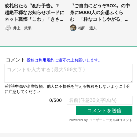
改札出たら〝犯行予告〟？
〝ご自由にどうぞBOX〟の中
超絶不穏なお知らせボードに
身に9000人の妄想ふくら
ネット戦慄「こわ」「きさら
む 「粋なコトしやがる」
ぎ駅ですわ」
「ここからわらしべ長者が」
井上 慧果
福田 週人