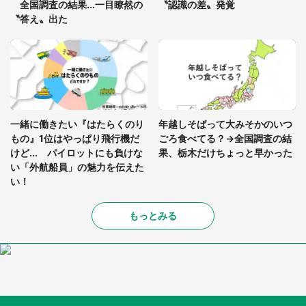
全国調査の結果...一目瞭然の
〝認識の差〟発覚
〝答え〟出た
一緒に働きたい『はたらくのり
年越しそばって大みそかのいつ
もの』1位はやっぱり飛行機だ
ごろ食べてる？→全国調査の結
けど... パイロットにも負けな
果、栃木だけちょっと早かった
い「外航船員」の魅力を伝えた
い！
もっとみる