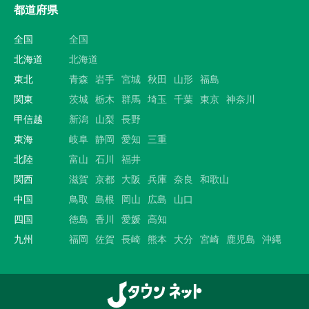
都道府県
全国
全国
北海道
北海道
東北
青森
岩手
宮城
秋田
山形
福島
関東
茨城
栃木
群馬
埼玉
千葉
東京
神奈川
甲信越
新潟
山梨
長野
東海
岐阜
静岡
愛知
三重
北陸
富山
石川
福井
関西
滋賀
京都
大阪
兵庫
奈良
和歌山
中国
鳥取
島根
岡山
広島
山口
四国
徳島
香川
愛媛
高知
九州
福岡
佐賀
長崎
熊本
大分
宮崎
鹿児島
沖縄