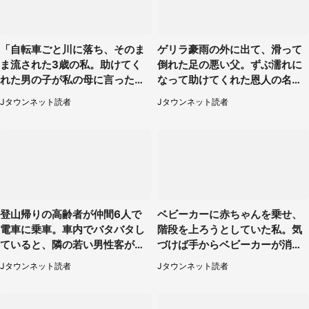
「自転車ごと川に落ち、そのま
ゲリラ豪雨の外に出て、滑って
ま流された3歳の私。助けてく
倒れた足の悪い父。ずぶ濡れに
れた男の子が私の母に言ったの
なって助けてくれた恩人の名前
は...」（千葉県・20代女性）
も聞かず...
Jタウンネット読者
Jタウンネット読者
登山帰りの高齢者が仲間6人で
ベビーカーに赤ちゃんを乗せ、
電車に乗車。車内でバタバタし
階段を上ろうとしていた私。気
ていると、隣の若い男性客が
づけば手からベビーカーが消え
（神奈川県・70代女性）
ていて（神奈川県・60代女性）
Jタウンネット読者
Jタウンネット読者