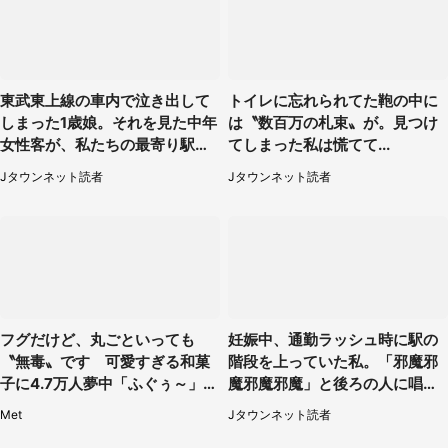
東武東上線の車内で泣き出して
トイレに忘れられてた鞄の中に
しまった1歳娘。それを見た中年
は〝数百万の札束〟が。見つけ
女性客が、私たちの最寄り駅ま
てしまった私は慌てて...
でずっと（埼玉県・30代女性）
Jタウンネット読者
Jタウンネット読者
フグだけど、丸ごといっても
妊娠中、通勤ラッシュ時に駅の
〝無毒〟です 可愛すぎる和菓
階段を上っていた私。「邪魔邪
子に4.7万人夢中「ふぐぅ～」
魔邪魔邪魔」と後ろの人に唱え
「職人の技ですね」
られて（神奈川県・30代女性）
Met
Jタウンネット読者