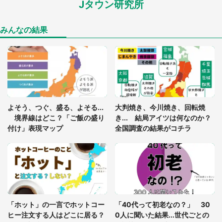
Jタウン研究所
家に〝デカい蛾〟が居座り続けて3日間...ビビり続
けた住人 判明した〝まさかの正体〟に14万人も困
惑
みんなの結果
「○○がない街に住んでいます」住人の呟きに30万
人驚がく 何が存在しないか、あなたはわかる？
「閉所恐怖症の私は新幹線で大パニック。隣席の青
年に『手を繋いで』とお願いしたら...」 体験談に
よそう、つぐ、盛る、よそる...
大判焼き、今川焼き、回転焼
8万人感動
境界線はどこ？「ご飯の盛り
き... 結局アイツは何なのか？
付け」表現マップ
全国調査の結果がコチラ
梅田の地下街でベビーカーを押しつつ迷う私に、見
知らぬおじいさんがわざわざ声をかけてきて（兵庫
県・30代女性）
「ゾワゾワする」「本当に気持ち悪い」 道端でバ
グっちゃってた〝野生の野菜〟に6.5万人戦慄
「ホット」の一言でホットコー
「40代って初老なの？」 30
ヒー注文する人はどこに居る？
0人に聞いた結果...世代ごとの