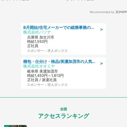
Recommended by
8月開始/住宅メーカーでの総務事務のお仕事/駅近/即日勤務可/一般事務/人事労務
＞
株式会社パソナ
兵庫県 加古川市
時給1,550円
正社員
スポンサー：求人ボックス
梱包・仕分け・検品/美濃加茂市の人気求人仕分け/高時給/長期休暇充実
＞
株式会社オオミヤ
岐阜県 美濃加茂市
時給1,450円～1,813円
正社員 / 派遣社員
スポンサー：求人ボックス
全国
アクセスランキング