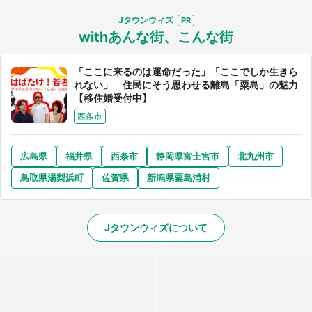
Jタウンウィズ
withあんな街、こんな街
「ここに来るのは運命だった」「ここでしか生きら
れない」 住民にそう思わせる離島「粟島」の魅力
【移住婚受付中】
西条市
広島県
福井県
西条市
静岡県富士宮市
北九州市
鳥取県湯梨浜町
佐賀県
新潟県粟島浦村
Jタウンウィズについて