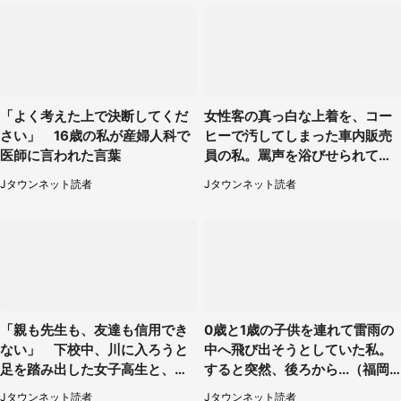
「よく考えた上で決断してくだ
女性客の真っ白な上着を、コー
さい」 16歳の私が産婦人科で
ヒーで汚してしまった車内販売
医師に言われた言葉
員の私。罵声を浴びせられても
当然の場面で言われたのは（神
Jタウンネット読者
Jタウンネット読者
奈川県・60代男性）
「親も先生も、友達も信用でき
0歳と1歳の子供を連れて雷雨の
ない」 下校中、川に入ろうと
中へ飛び出そうとしていた私。
足を踏み出した女子高生と、彼
すると突然、後ろから...（福岡
女を止めた予想外の存在
県・30代女性）
Jタウンネット読者
Jタウンネット読者