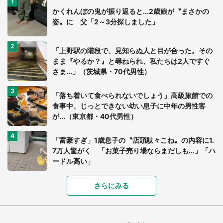
かくれんぼの鬼が振り返ると...2歳娘が〝まさかの
姿〟に 父「2～3分探しました」
「上野駅の階段で、見知らぬ人と目が合った。その
まま『やるか？』と尋ねられ、私たちは2人ですぐ
さま...」（茨城県・70代男性）
「落ち着いて食べられないでしょう」高級旅館での
食事中、じっとできない幼い息子に中年の男性客
が...（東京都・40代男性）
「富豪すぎ」1歳息子の〝店頭駄々こね〟の内容に1.
7万人驚がく 「お菓子売り場ならまだしも...」「ハ
ードル高い」
さらにみる
あまりにも四角すぎる猫、激写される 「これもう
座布団だろ」「食パンの耳」と1.4万人困惑