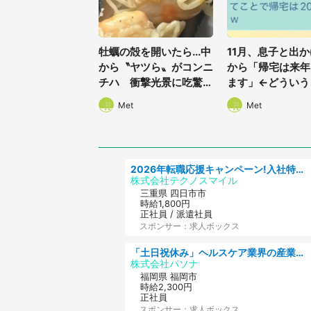
牡蠣の殻を開いたら...中
11月、息子と出
から〝ヤツら〟がコンニ
から「帰宅は来年
チハ 衝撃光景に吃驚
ます」←どういう
「こんなにいるのか
夫婦のやり取り
Met
Met
ッ！？」
万人驚がく
2026年転職応援キャンペーン!入社特典58万円/デンソーで働こう!自動車工場で小型部品の検査業務 denso aichi
株式会社テクノスマイル
三重県 四日市市
時給1,800円
正社員 / 派遣社員
スポンサー：求人ボックス
「土日祝休み」ヘルスケア業界の産業保健師/高時給/未経験OK/要資格:保健師、正看護師
株式会社パソナ
福岡県 福岡市
時給2,300円
正社員
スポンサー：求人ボックス