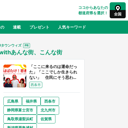
ココからあなたの
都道府県を選択！
全国
もの
連載
プレゼント
人気キーワード
Jタウンウィズ
withあんな街、こんな街
るさと納税
山形
福島
千葉
東京
神奈川
「ここに来るのは運命だっ
た」「ここでしか生きられ
ない」 住民にそう思わせ
る離島「粟島」の魅力【移
西条市
住婚受付中】
広島県
福井県
西条市
奈良
和歌山
静岡県富士宮市
北九州市
山口
べ
『小林さんちのメイドラゴン』と舞台
鳥取県湯梨浜町
佐賀県
×老
のモデル・越谷がコラボ 田んぼアー
【8
トの見頃にあわせて企画続々【7／31
新潟県粟島浦村