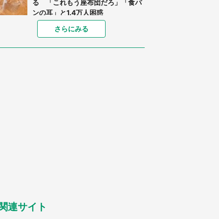
る 「これもう座布団だろ」「食パ
ンの耳」と1.4万人困惑
家に〝デカい蛾〟が居座り続けて3
さらにみる
日間...ビビり続けた住人 判明した
〝まさかの正体〟に14万人も困惑
「○○がない街に住んでいます」住
人の呟きに30万人驚がく 何が存在
しないか、あなたはわかる？
「閉所恐怖症の私は新幹線で大パニ
ック。隣席の青年に『手を繋いで』
とお願いしたら...」 体験談に8万
人感動
梅田の地下街でベビーカーを押しつ
つ迷う私に、見知らぬおじいさんが
わざわざ声をかけてきて（兵庫県・
30代女性）
「ゾワゾワする」「本当に気持ち悪
い」 道端でバグっちゃってた〝野
生の野菜〟に6.5万人戦慄
関連サイト