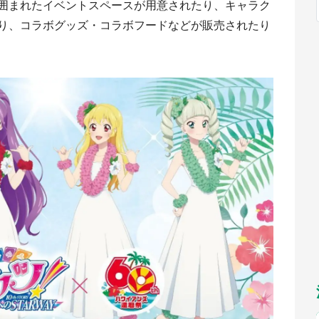
囲まれたイベントスペースが用意されたり、キャラク
福岡
佐賀
長崎
熊本
～10／26】
九州
／1～31】
り、コラボグッズ・コラボフードなどが販売されたり
もっとみる
選択