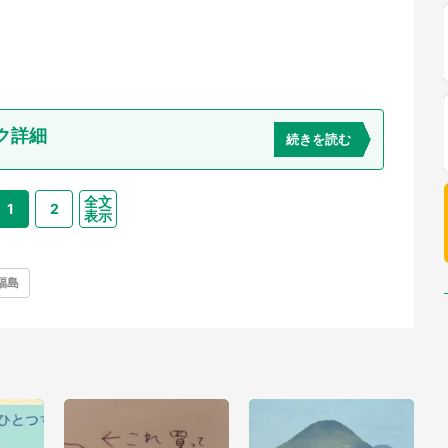
ク詳細
続きを読む
全文
1
2
表示
福島