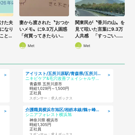
かけた夫
妻から渡された〝おつか
関東民が〝香川の山〟を
になり
いメモ〟に9.3万人困惑
見て呟いた言葉に9.3万
こと？
「何買ってきたらい
人共感 「すっごい...」
に23
い？」 →翌日夫が披露
「マジでそう」
Met
Met
したのは...
アイリスト/五所川原駅/青森県/五所川原市
＞
＞
ニキビケア&毛穴改善フェイシャルサロン BELDAD
青森県 五所川原市
時給1,029円～1,500円
正社員
スポンサー：求人ボックス
介護職員横浜市旭区/相鉄本線/鶴ヶ峰駅からバス10分/神奈川県
＞
＞
シニアフォレスト横浜旭
神奈川県 横浜市
時給1,305円
正社員
スポンサー：求人ボックス