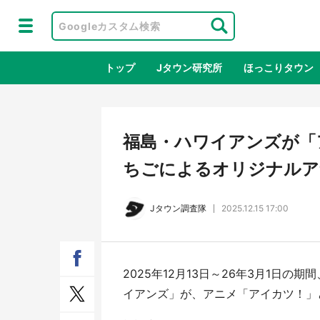
トップ
Jタウン研究所
ほっこりタウン
地域×二次
福島・ハワイアンズが「
ちごによるオリジナルア
Jタウン調査隊
2025.12.15 17:00
2025年12月13日～26年3月1日
ラプラス・ダークネスが栃木県を征
『薬
イアンズ」が、アニメ「アイカツ！」
服！？ 県公式プロモ動画で「聖地」
に入
が生産されてます【7／31～1／31】
ラボ