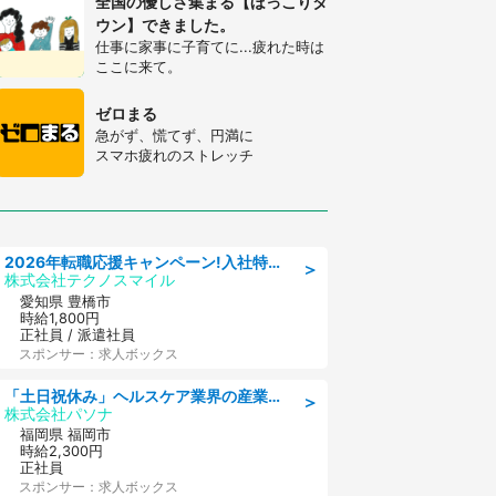
全国の優しさ集まる【ほっこりタ
ウン】できました。
仕事に家事に子育てに...疲れた時は
ここに来て。
ゼロまる
急がず、慌てず、円満に
スマホ疲れのストレッチ
2026年転職応援キャンペーン!入社特典58万円/デンソーで働こう!自動車工場で小型部品の検査業務 denso aichi
＞
株式会社テクノスマイル
愛知県 豊橋市
時給1,800円
正社員 / 派遣社員
スポンサー：求人ボックス
「土日祝休み」ヘルスケア業界の産業保健師/高時給/未経験OK/要資格:保健師、正看護師
＞
株式会社パソナ
福岡県 福岡市
時給2,300円
正社員
スポンサー：求人ボックス