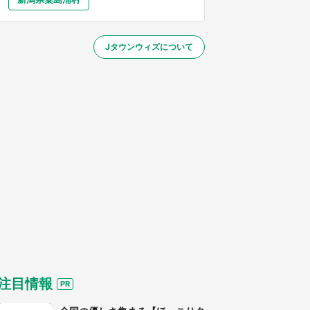
大分
宮崎
鹿児島
沖縄
～】
Jタウンウィズについて
する
注目情報