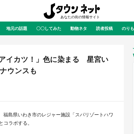
地元の話題
〇〇してみた
動物ネタ
読者投稿
のり
全国
全国
北海道
北海道
元
絶景
あの時はありがとう
物語がはじまる町へ
ふ
青森
岩手
宮城
秋田
東北
アイカツ！」色に染まる 星宮い
茨城
栃木
群馬
埼玉
関東
ナウンスも
新潟
山梨
長野
甲信越
岐阜
静岡
愛知
三重
東海
富山
石川
福井
北陸
滋賀
京都
大阪
兵庫
関西
の期間、福島県いわき市のレジャー施設「スパリゾートハワ
鳥取
島根
岡山
広島
中国
屋のひとりごと』の〝舞〟の世界
日向翔陽＆影山飛雄が笹かまを食
とコラボする。
り込む 六本木ヒルズ展望台でコ
る！ アニメ『ハイキュー！！』
徳島
香川
愛媛
高知
四国
、本邦初公開の「猫猫像」も【8
舗「鐘崎」コラボで限定グッズも