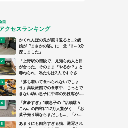
全国
アクセスランキング
かくれんぼの鬼が振り返ると...2歳
娘が〝まさかの姿〟に 父「2～3分
探しました」
「上野駅の階段で、見知らぬ人と目
が合った。そのまま『やるか？』と
尋ねられ、私たちは2人ですぐさ
ま...」（茨城県・70代男性）
「落ち着いて食べられないでしょ
う」高級旅館での食事中、じっとで
きない幼い息子に中年の男性客が...
（東京都・40代男性）
「富豪すぎ」1歳息子の〝店頭駄々
こね〟の内容に1.7万人驚がく 「お
菓子売り場ならまだしも...」「ハー
ドル高い」
あまりにも四角すぎる猫、激写され