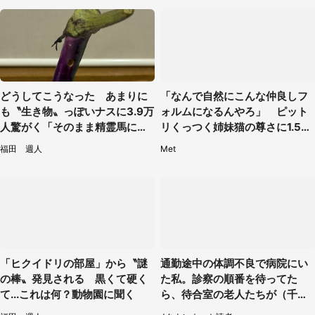
どうしてこうなった あまりに
「なんで自然にこんな仲良しフ
も〝生き物〟っぽいナスに3.9万
ォルムになるんやろ」 ピット
人驚がく「そのまま精霊馬に使
リくっつく姉妹猫の尊さに1.5万
えそう」
人もん絶
福田 週人
Met
「ヒクイドリの部屋」から〝謎
通勤途中の体調不良で病院にい
の棒〟発見される 黒くて硬く
た私。診察の順番を待ってた
て...これは何？動物園に聞く
ら、待合室の老人たちが（千葉
県・50代男性）