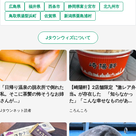
広島県
福井県
西条市
静岡県富士宮市
北九州市
鳥取県湯梨浜町
佐賀県
新潟県粟島浦村
Jタウンウィズについて
「日帰り温泉の脱衣所で倒れた
【崎陽軒】2店舗限定〝激レア弁
私。そこに茶髪の怖そうなお姉
当〟が存在した 「知らなかっ
さんが...」
た」「こんな幸せなものがあっ
たなんて...」
Jタウンネット読者
ころんころ