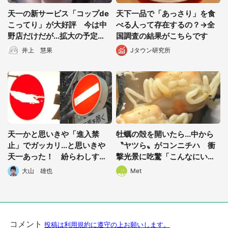
天一の新サービス「コップde
天下一品で「あっさり」を食
こってり」が大好評 今は中
べる人って存在するの？→全
野店だけだが...拡大の予定
国調査の結果がこちらです
は？運営会社に聞いた
井上 慧果
Jタウン研究所
天一かと思いきや「進入禁
牡蠣の殻を開いたら...中から
止」でガッカリ...と思いきや
〝ヤツら〟がコンニチハ 衝
都道府選択
天一あった！ 紛らわしすぎ
撃光景に吃驚「こんなにいる
る「奇跡の共演」が話題に
のかッ！？」
大山 雄也
Met