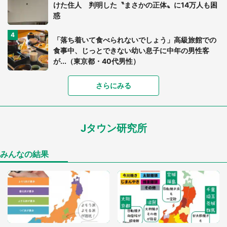
けた住人 判明した〝まさかの正体〟に14万人も困
惑
「落ち着いて食べられないでしょう」高級旅館での
食事中、じっとできない幼い息子に中年の男性客
が...（東京都・40代男性）
「富豪すぎ」1歳息子の〝店頭駄々こね〟の内容に1.
さらにみる
7万人驚がく 「お菓子売り場ならまだしも...」「ハ
ードル高い」
Jタウン研究所
「閉所恐怖症の私は新幹線で大パニック。隣席の青
年に『手を繋いで』とお願いしたら...」 体験談に
8万人感動
みんなの結果
「ゾワゾワする」「本当に気持ち悪い」 道端でバ
グっちゃってた〝野生の野菜〟に6.5万人戦慄