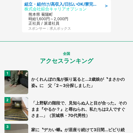
組立・組付け/高収入/日払いOK/寮完備/交替制/20・30・40代活躍中
＞
株式会社綜合キャリアオプション
熊本県 菊陽町
時給1,600円～2,000円
正社員 / 派遣社員
スポンサー：求人ボックス
全国
アクセスランキング
かくれんぼの鬼が振り返ると...2歳娘が〝まさかの
姿〟に 父「2～3分探しました」
「上野駅の階段で、見知らぬ人と目が合った。その
まま『やるか？』と尋ねられ、私たちは2人ですぐ
さま...」（茨城県・70代男性）
家に〝デカい蛾〟が居座り続けて3日間...ビビり続