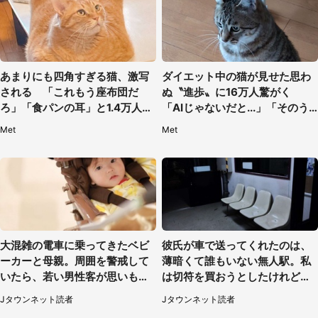
あまりにも四角すぎる猫、激写
ダイエット中の猫が見せた思わ
される 「これもう座布団だ
ぬ〝進歩〟に16万人驚がく
ろ」「食パンの耳」と1.4万人困
「AIじゃないだと...」「そのう
惑
ち喋りそう」
Met
Met
大混雑の電車に乗ってきたベビ
彼氏が車で送ってくれたのは、
ーカーと母親。周囲を警戒して
薄暗くて誰もいない無人駅。私
いたら、若い男性客が思いもよ
は切符を買おうとしたけれど
らぬ行動に（東京都・50代女
（山形県・20代女性）
Jタウンネット読者
Jタウンネット読者
性）