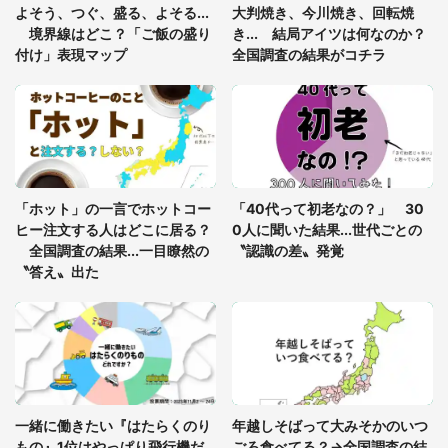
あまりにも四角すぎる猫、激写される 「これもう
よそう、つぐ、盛る、よそる...
大判焼き、今川焼き、回転焼
座布団だろ」「食パンの耳」と1.4万人困惑
境界線はどこ？「ご飯の盛り
き... 結局アイツは何なのか？
付け」表現マップ
全国調査の結果がコチラ
「修学旅行に途中参加する娘を送って行ったら、真
っ暗な道で遭難状態。なんとか見つけた民家に助け
を求めると、住人の男性が...」
「孫にあげると思って、あなたにこれをあげる」
真夏の山道で見知らぬお婆さんに握らされたもの
「ホット」の一言でホットコー
「40代って初老なの？」 30
（山口県・30代女性）
ヒー注文する人はどこに居る？
0人に聞いた結果...世代ごとの
全国調査の結果...一目瞭然の
〝認識の差〟発覚
〝答え〟出た
一緒に働きたい『はたらくのり
年越しそばって大みそかのいつ
もの』1位はやっぱり飛行機だ
ごろ食べてる？→全国調査の結