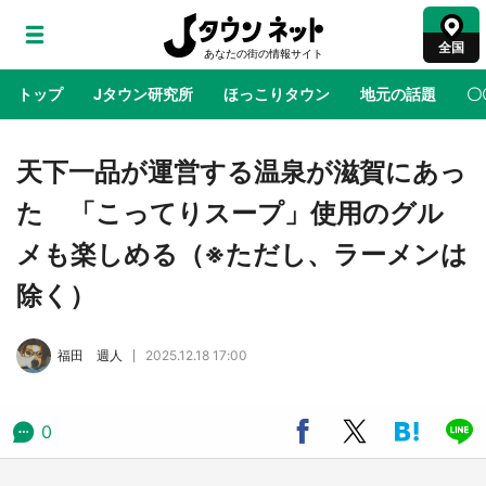
全国
トップ
Jタウン研究所
ほっこりタウン
地元の話題
〇
地域×二次元
絶景
あの時はありがとう
物語がはじ
天下一品が運営する温泉が滋賀にあっ
た 「こってりスープ」使用のグル
鳥取・境港「ゲゲゲの妖怪楽園」限定だった鬼
メも楽しめる（※ただし、ラーメンは
太郎グッズ買える 銀座・博品館TOY PARKへ
急げ【8／8～31】
除く）
ラプラス・ダークネスが栃木県を征服！？ 県
福田 週人
2025.12.18 17:00
公式プロモ動画で「聖地」が生産されてます
【7／31～1／31】
0
『薬屋のひとりごと』の〝舞〟の世界に入り込
む 六本木ヒルズ展望台でコラボ、本邦初公開
の「猫猫像」も【8／1～10／26】