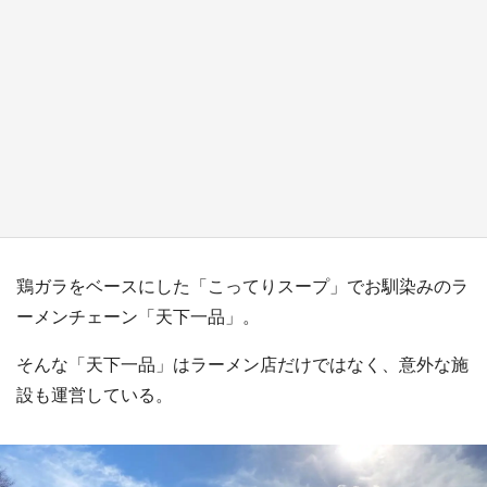
日向翔陽＆影山飛雄が笹かまを食べる！ アニ
メ『ハイキュー！！』×老舗「鐘崎」コラボで
限定グッズも【8／1～31】
もっとみる
鶏ガラをベースにした「こってりスープ」でお馴染みのラ
ーメンチェーン「天下一品」。
そんな「天下一品」はラーメン店だけではなく、意外な施
設も運営している。