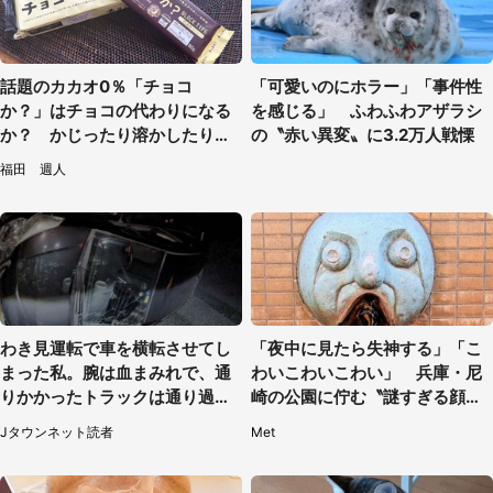
話題のカカオ0％「チョコ
「可愛いのにホラー」「事件性
か？」はチョコの代わりになる
を感じる」 ふわふわアザラシ
か？ かじったり溶かしたりし
の〝赤い異変〟に3.2万人戦慄
て食べてみた
福田 週人
わき見運転で車を横転させてし
「夜中に見たら失神する」「こ
まった私。腕は血まみれで、通
わいこわいこわい」 兵庫・尼
りかかったトラックは通り過ぎ
崎の公園に佇む〝謎すぎる顔〟
ていき...（福岡県・30代女性）
に1.3万人戦慄
Jタウンネット読者
Met