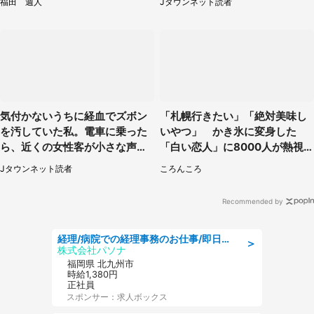
福田 週人
Jタウンネット読者
気付かないうちに経血でズボン
「札幌行きたい」「絶対美味し
を汚していた私。電車に乗った
いやつ」 かき氷に変身した
ら、近くの女性客が小さな声で
「白い恋人」に8000人が熱視
（千葉県・10代女性）
線【期間限定】
Jタウンネット読者
ころんころ
Recommended by
経理/病院での経理事務のお仕事/即日勤務可/車通勤可/経理/一般事務
＞
株式会社パソナ
福岡県 北九州市
時給1,380円
正社員
スポンサー：求人ボックス