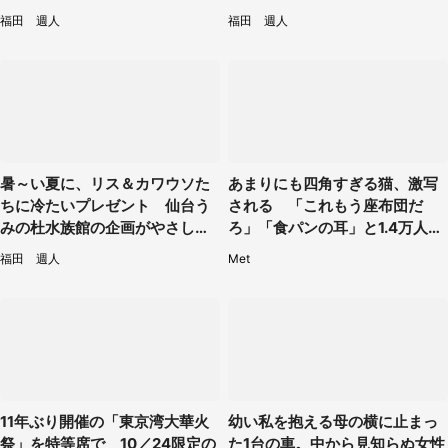
見てたい」
福田 週人
福田 週人
暑～い夏に、リス＆カワウソた
あまりにも四角すぎる猫、激写
ちに冷たいプレゼント 仙台う
される 「これもう座布団だ
みの杜水族館の企画がやさしい
ろ」「食パンの耳」と1.4万人困
【7／31～8／23】
惑
福田 週人
Met
11年ぶり開催の「東京湾大華火
幼い私を抱える母の横に止まっ
祭」を特等席で 10／24限定の
た1台の車。中から見知らぬ女性