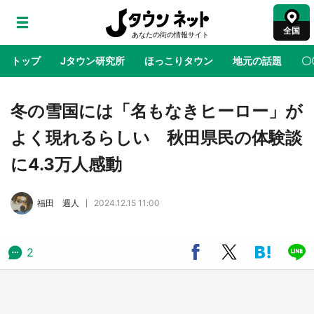
全国
トップ
Jタウン研究所
ほっこりタウン
地元の話題
〇
地域×二次元
絶景
あの時はありがとう
物語がはじ
冬の雪国には「名もなきヒーロー」が
よく現れるらしい 秋田県民の体験談
鳥取・境港「ゲゲゲの妖怪楽園」限定だった鬼
に4.3万人感動
太郎グッズ買える 銀座・博品館TOY PARKへ
急げ【8／8～31】
福田 週人
2024.12.15 11:00
ラプラス・ダークネスが栃木県を征服！？ 県
公式プロモ動画で「聖地」が生産されてます
【7／31～1／31】
2
『薬屋のひとりごと』の〝舞〟の世界に入り込
む 六本木ヒルズ展望台でコラボ、本邦初公開
の「猫猫像」も【8／1～10／26】