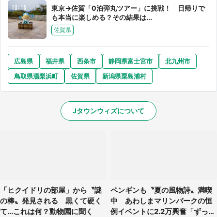
東京→佐賀「0泊弾丸ツアー」に挑戦！ 日帰りで
も本当に楽しめる？その結果は...
佐賀県
広島県
福井県
西条市
静岡県富士宮市
北九州市
鳥取県湯梨浜町
佐賀県
新潟県粟島浦村
Jタウンウィズについて
「ヒクイドリの部屋」から〝謎
ペンギンも〝夏の風物詩〟満喫
の棒〟発見される 黒くて硬く
中 あわしまマリンパークの恒
て...これは何？動物園に聞く
例イベントに2.2万興奮「ずっと