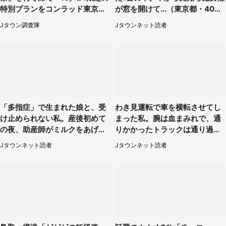
特別プランをコンラッド東京が
が窓を開けて...（東京都・40代
販売【8／3～10／16】
男性）
Jタウン調査隊
Jタウンネット読者
「多指症」で生まれた娘と、受
わき見運転で車を横転させてし
け止められない私。産後初めて
まった私。腕は血まみれで、通
の夜、助産師がミルクをあげて
りかかったトラックは通り過ぎ
るのを見て...（静岡県・20代女
ていき...（福岡県・30代女性）
Jタウンネット読者
Jタウンネット読者
性）