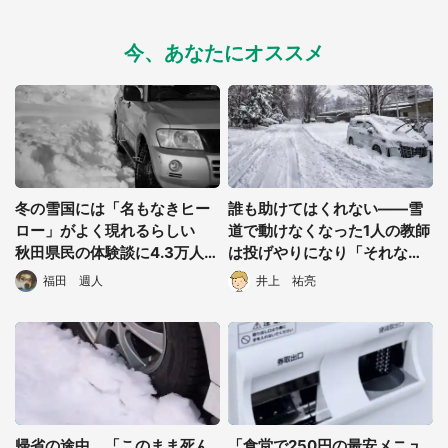
今、あなたにオススメ
冬の雪国には「名もなきヒー
誰も助けてはくれない――雪
ロー」がよく現れるらしい
道で動けなくなった1人の教師
秋田県民の体験談に4.3万人感
は投げやりになり「それな
動
ら、皆困ればいい」
福田 週人
井上 祐亮
帰省の途中、「このまま死ん
「食堂で250円の最安メニュ