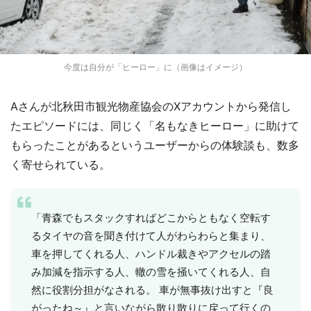
今度は自分が「ヒーロー」に（画像はイメージ）
Aさんが北秋田市観光物産協会のXアカウントから発信し
たエピソードには、同じく「名もなきヒーロー」に助けて
もらったことがあるというユーザーからの体験談も、数多
く寄せられている。
「青森でもスタックすればどこからともなく空転す
るタイヤの音を聞き付けて人がわらわらと集まり、
車を押してくれる人、ハンドル裁きやアクセルの踏
み加減を指示する人、轍の雪を掻いてくれる人、自
然に役割分担がなされる。 車が無事抜け出すと『良
がったね～』と言いながら散り散りに戻って行くの