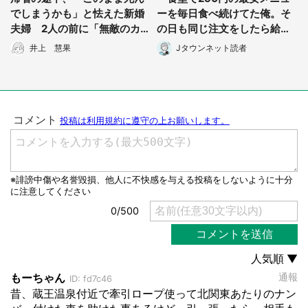
でしまうかも」と怯えた新婚
ーを毎日食べ続けてた俺。そ
夫婦 2人の前に「無敵のカウ
の日も同じ注文をしたら給仕
ボーイおじさん」が現れて...
のおばさんが...」（栃木県・5
井上 慧果
Jタウンネット読者
0代男性）