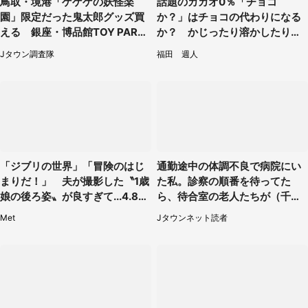
鳥取・境港「ゲゲゲの妖怪楽
話題のカカオ0％「チョコ
園」限定だった鬼太郎グッズ買
か？」はチョコの代わりになる
える 銀座・博品館TOY PARK
か？ かじったり溶かしたりし
へ急げ【8／8～31】
て食べてみた
Jタウン調査隊
福田 週人
「ジブリの世界」「冒険のはじ
通勤途中の体調不良で病院にい
まりだ！」 夫が撮影した〝1歳
た私。診察の順番を待ってた
娘の後ろ姿〟が良すぎて...4.8万
ら、待合室の老人たちが（千葉
人感激
県・50代男性）
Met
Jタウンネット読者