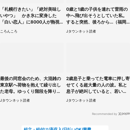
「札幌行きたい」「絶対美味し
0歳と1歳の子供を連れて雷雨の
いやつ」 かき氷に変身した
中へ飛び出そうとしていた私。
「白い恋人」に8000人が熱視
すると突然、後ろから...（福岡
線【期間限定】
県・30代女性）
ころんころ
Jタウンネット読者
最後の同窓会のため、大混雑の
2歳息子と乗ってた電車に押し寄
東京駅へ荷物を抱えて繰り出し
せてくる超大量の人の波。私と
た老母。ゆっくり階段を降りて
息子が絶叫していると、若いカ
たらスーツの男性が（東京都・
ップルの乗客が...（東京都・60
Jタウンネット読者
Jタウンネット読者
50代女性）
代女性）
Recommended by
組立・組付け/高収入/日払いOK/寮費無料/交替制/20・30・40代活躍中