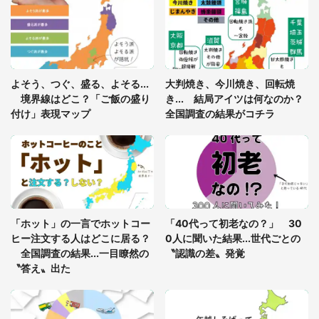
「ゾワゾワする」「本当に気持ち悪い」 道端でバ
グっちゃってた〝野生の野菜〟に6.5万人戦慄
あまりにも四角すぎる猫、激写される 「これもう
よそう、つぐ、盛る、よそる...
大判焼き、今川焼き、回転焼
座布団だろ」「食パンの耳」と1.4万人困惑
境界線はどこ？「ご飯の盛り
き... 結局アイツは何なのか？
付け」表現マップ
全国調査の結果がコチラ
「修学旅行に途中参加する娘を送って行ったら、真
っ暗な道で遭難状態。なんとか見つけた民家に助け
を求めると、住人の男性が...」
「孫にあげると思って、あなたにこれをあげる」
真夏の山道で見知らぬお婆さんに握らされたもの
「ホット」の一言でホットコー
「40代って初老なの？」 30
（山口県・30代女性）
ヒー注文する人はどこに居る？
0人に聞いた結果...世代ごとの
全国調査の結果...一目瞭然の
〝認識の差〟発覚
〝答え〟出た