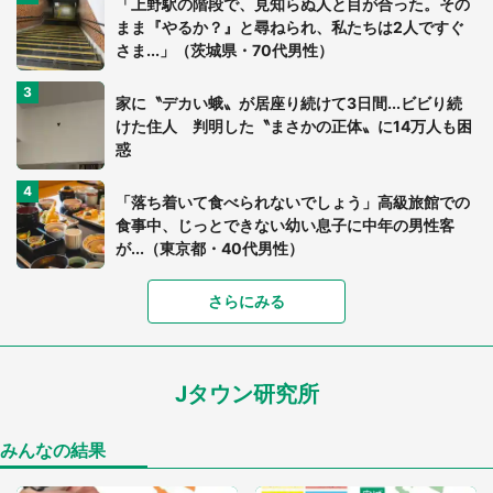
「上野駅の階段で、見知らぬ人と目が合った。その
まま『やるか？』と尋ねられ、私たちは2人ですぐ
さま...」（茨城県・70代男性）
家に〝デカい蛾〟が居座り続けて3日間...ビビり続
けた住人 判明した〝まさかの正体〟に14万人も困
惑
「落ち着いて食べられないでしょう」高級旅館での
食事中、じっとできない幼い息子に中年の男性客
が...（東京都・40代男性）
「富豪すぎ」1歳息子の〝店頭駄々こね〟の内容に1.
さらにみる
7万人驚がく 「お菓子売り場ならまだしも...」「ハ
ードル高い」
Jタウン研究所
「閉所恐怖症の私は新幹線で大パニック。隣席の青
年に『手を繋いで』とお願いしたら...」 体験談に
8万人感動
みんなの結果