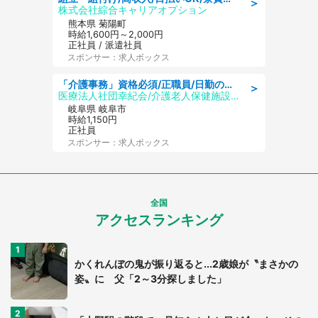
＞
株式会社綜合キャリアオプション
熊本県 菊陽町
時給1,600円～2,000円
正社員 / 派遣社員
スポンサー：求人ボックス
「介護事務」資格必須/正職員/日勤のみ/介護老人保健施設
＞
医療法人社団幸紀会/介護老人保健施設 グリーンビラ安江
岐阜県 岐阜市
時給1,150円
正社員
スポンサー：求人ボックス
全国
アクセスランキング
かくれんぼの鬼が振り返ると...2歳娘が〝まさかの
姿〟に 父「2～3分探しました」