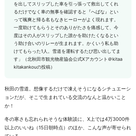
を出してスリップした車を引っ張って救出してくれ
るだけでなく車の無事を確認すると『へばな』とい
って颯爽と帰る名もなきヒーローがよく現れます。
一度助けてもらうとそのありがたさを痛感して、今
度はその人がスリップした誰かを助けたくなるとい
う助け合いのリレーが生まれます。かくいう私も助
けてもらった1人。雪道を運転するたび思い出してま
す」（北秋田市観光物産協会公式Xアカウント＠kitaa
kitakankouの投稿）
秋田の雪道。想像するだけで凍えそうになるシチュエーシ
ョンだが、そこで生まれている交流のなんと温かいこと
か！
冬の寒さも忘れられそうな体験談に、X上では4万3000件
以上のいいね（15日朝時点）のほか、こんな声が寄せられ