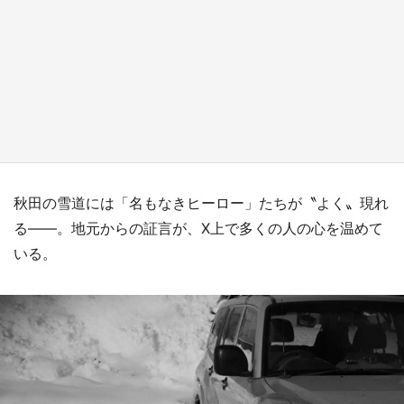
日向翔陽＆影山飛雄が笹かまを食べる！ アニ
メ『ハイキュー！！』×老舗「鐘崎」コラボで
限定グッズも【8／1～31】
もっとみる
秋田の雪道には「名もなきヒーロー」たちが〝よく〟現れ
る――。地元からの証言が、X上で多くの人の心を温めて
いる。