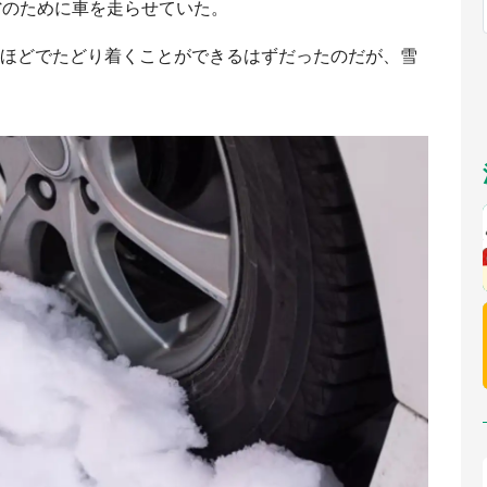
省のために車を走らせていた。
福岡
佐賀
長崎
熊本
九州
／1～10／26】
もっとみる
間ほどでたどり着くことができるはずだったのだが、雪
選択