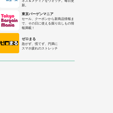
ネス＆メディアをウォッチ。毎日更
新。
「修学旅行に途中参加する娘を送っ
て行ったら、真っ暗な道で遭難状
東京バーゲンマニア
態。なんとか見つけた民家に助けを
セール、クーポンから新商品情報ま
求めると、住人の男性が...」
で、その日に使える掘り出しもの情
「孫にあげると思って、あなたにこ
報満載！
れをあげる」 真夏の山道で見知ら
ぬお婆さんに握らされたもの（山口
ゼロまる
県・30代女性）
急がず、慌てず、円満に
スマホ疲れのストレッチ