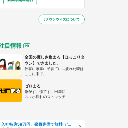
大分
宮崎
鹿児島
沖縄
／1～31】
Jタウンウィズについて
する
注目情報
全国の優しさ集まる【ほっこりタ
ウン】できました。
仕事に家事に子育てに...疲れた時は
ここに来て。
ゼロまる
急がず、慌てず、円満に
スマホ疲れのストレッチ
入社特典58万円、寮費完備で無料!デンソーで働こう!自動車工場で小型部品の検査業務 denso aichi
＞