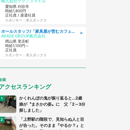
株式会社テクノスマイル
愛知県 刈谷市
時給1,800円
正社員 / 派遣社員
スポンサー：求人ボックス
ホールスタッフ/「家具屋が営むカフェスタッフ!」週2日～OK!嬉しいまかない付き/岡山県/浅口郡里庄町
＞
AKASE GROUP株式会社
岡山県 里庄町
時給1,100円～
正社員
スポンサー：求人ボックス
全国
アクセスランキング
かくれんぼの鬼が振り返ると...2歳
娘が〝まさかの姿〟に 父「2～3分
探しました」
「上野駅の階段で、見知らぬ人と目
が合った。そのまま『やるか？』と