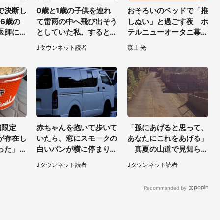
で決断し
0歳と1歳の子供を連れ
おそろいのベッドで「推
6歳の
て雷雨の中へ飛び出そう
しぬい」と過ごす夜 ホ
医師に言
としていた私。すると突
テルニューオータニ幕張
然、後ろから...（福岡
で「ぬい活宿泊プラン」
Jタウンネット読者
森山 光
県・30代女性）
開始【8／8～3／31】
舗限定
赤ちゃんを抱いて歩いて
「孫にあげると思って、
が存在し
いたら、窓にスモークの
あなたにこれをあげる」
った」
白いバンが横に停まり恐
真夏の山道で見知らぬ
ものがあ
怖。中からはヤンチャそ
お婆さんに握らされたも
Jタウンネット読者
Jタウンネット読者
うな男性が...（神奈川
の（山口県・30代女
県・40代女性）
性）
Recommended by