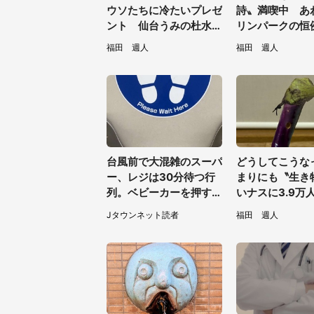
ウソたちに冷たいプレゼ
詩〟満喫中 あ
ント 仙台うみの杜水族
リンパークの恒
館の企画がやさしい【7
トに2.2万興奮
福田 週人
福田 週人
／31～8／23】
見てたい」
台風前で大混雑のスーパ
どうしてこうな
ー、レジは30分待つ行
まりにも〝生き
列。ベビーカーを押す私
いナスに3.9万
が並んでいると、前の男
「そのまま精霊
Jタウンネット読者
福田 週人
性客が...
そう」