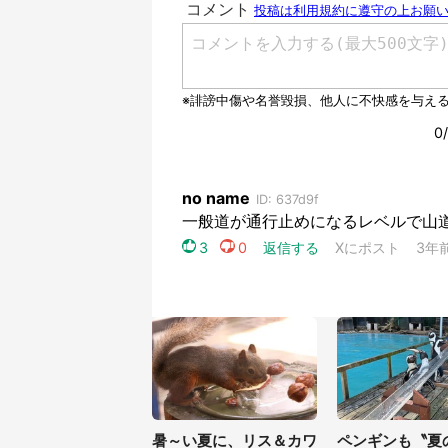
暑～い夏に、リス＆カワ
ペンギンも〝夏