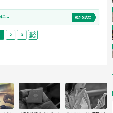
...
続きを読む
全文
1
2
3
表示