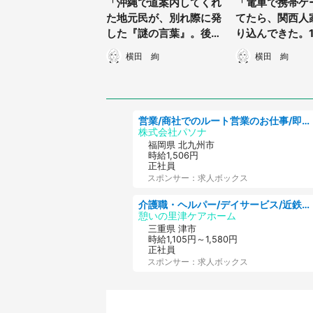
「沖縄で道案内してくれ
「電車で携帯ゲ
た地元民が、別れ際に発
てたら、関西人
した『謎の言葉』。後
り込んできた。
日、テレビを見ていたら
てあげると...
横田 絢
横田 絢
その意味が発覚し...」
は人情がありま
（愛知県・50代男性）
あ』」（東京都
男性）
営業/商社でのルート営業のお仕事/即日勤務可/車通勤可/営業
株式会社パソナ
福岡県 北九州市
時給1,506円
正社員
スポンサー：求人ボックス
介護職・ヘルパー/デイサービス/近鉄名古屋線 高田本山/津市/三重県
憩いの里津ケアホーム
三重県 津市
時給1,105円～1,580円
正社員
スポンサー：求人ボックス