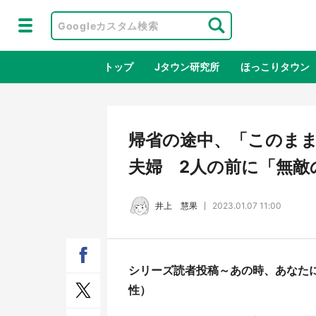
トップ
Jタウン研究所
ほっこりタウン
地域×二次
帰省の途中、「このま
夫婦 2人の前に「無敵
井上 慧果
2023.01.07 11:00
シリーズ読者投稿～あの時、あなたに
鳥取・境港「ゲゲゲの妖怪楽園」限定
ラプ
性）
だった鬼太郎グッズ買える 銀座・博
服！
品館TOY PARKへ急げ【8／8～31】
が生