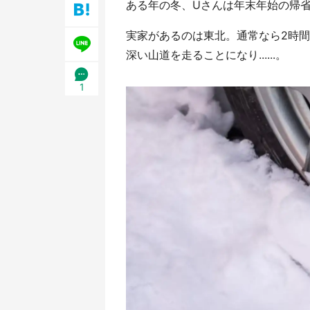
ある年の冬、Uさんは年末年始の帰
実家があるのは東北。通常なら2時
深い山道を走ることになり......。
1