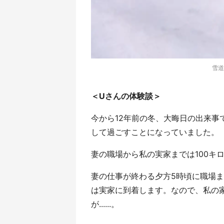
雪道
＜Uさんの体験談＞
今から12年前の冬、大晦日の出来事
して過ごすことになっていました。
妻の職場から私の実家までは100キ
妻の仕事が終わる夕方5時頃に職場
は実家に到着します。なので、私の
が......。