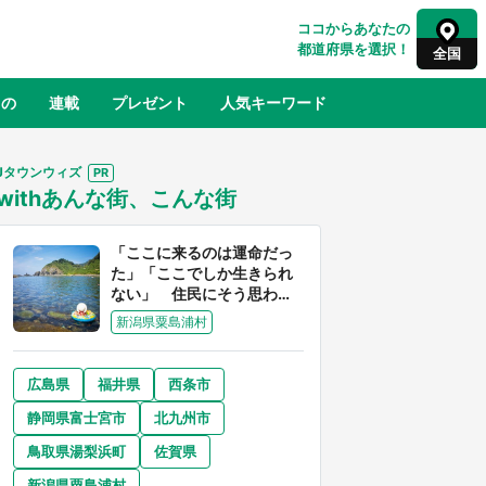
ココからあなたの
都道府県を選択！
全国
もの
連載
プレゼント
人気キーワード
Jタウンウィズ
withあんな街、こんな街
るさと納税
山形
福島
千葉
東京
神奈川
「ここに来るのは運命だっ
た」「ここでしか生きられ
ない」 住民にそう思わせ
る離島「粟島」の魅力【移
新潟県粟島浦村
住婚受付中】
広島県
福井県
西条市
奈良
和歌山
静岡県富士宮市
北九州市
山口
世界
日向翔陽＆影山飛雄が笹かまを食べ
鳥取県湯梨浜町
佐賀県
でコ
る！ アニメ『ハイキュー！！』×老
【8
舗「鐘崎」コラボで限定グッズも【8
新潟県粟島浦村