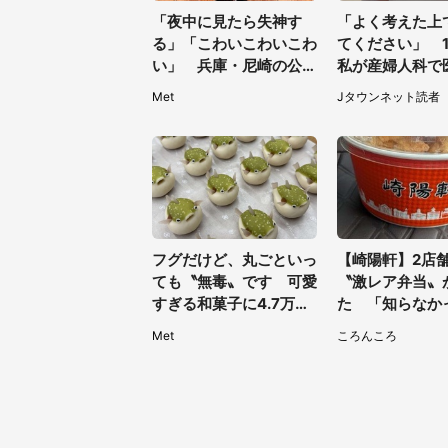
「夜中に見たら失神す
「よく考えた上
る」「こわいこわいこわ
てください」 1
い」 兵庫・尼崎の公園
私が産婦人科で
に佇む〝謎すぎる顔〟に
われた言葉
Met
Jタウンネット読者
1.3万人戦慄
フグだけど、丸ごといっ
【崎陽軒】2店
ても〝無毒〟です 可愛
〝激レア弁当〟
すぎる和菓子に4.7万人
た 「知らなか
夢中「ふぐぅ～」「職人
「こんな幸せな
Met
ころんころ
の技ですね」
ったなんて...」