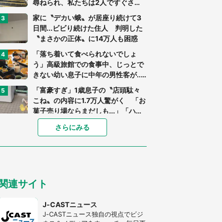
尋ねられ、私たちは2人ですぐさ
ま...」（茨城県・70代男性）
家に〝デカい蛾〟が居座り続けて3
日間...ビビり続けた住人 判明した
〝まさかの正体〟に14万人も困惑
「落ち着いて食べられないでしょ
う」高級旅館での食事中、じっとで
きない幼い息子に中年の男性客が...
（東京都・40代男性）
「富豪すぎ」1歳息子の〝店頭駄々
こね〟の内容に1.7万人驚がく 「お
菓子売り場ならまだしも...」「ハー
ドル高い」
「閉所恐怖症の私は新幹線で大パニ
さらにみる
ック。隣席の青年に『手を繋いで』
とお願いしたら...」 体験談に8万
人感動
「ゾワゾワする」「本当に気持ち悪
い」 道端でバグっちゃってた〝野
関連サイト
生の野菜〟に6.5万人戦慄
あまりにも四角すぎる猫、激写され
J-CASTニュース
る 「これもう座布団だろ」「食パ
J-CASTニュース独自の視点でビジ
ンの耳」と1.4万人困惑