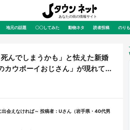
地元の話題
〇〇してみた
動物ネタ
読者投稿
のり
全国
全国
北海道
北海道
元
絶景
あの時はありがとう
物語がはじまる町へ
ふ
青森
岩手
宮城
秋田
東北
ま死んでしまうかも」と怯えた新婚
茨城
栃木
群馬
埼玉
関東
のカウボーイおじさん」が現れて...
新潟
山梨
長野
甲信越
岐阜
静岡
愛知
三重
東海
富山
石川
福井
北陸
滋賀
京都
大阪
兵庫
関西
出会えなければ～ 投稿者：Uさん（岩手県・40代男
鳥取
島根
岡山
広島
中国
ラス・ダークネスが栃木県を征
『薬屋のひとりごと』の〝舞〟の
？ 県公式プロモ動画で「聖地」
に入り込む 六本木ヒルズ展望台
徳島
香川
愛媛
高知
四国
産されてます【7／31～1／31】
ラボ、本邦初公開の「猫猫像」も