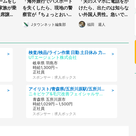
ームをし
「海外旅行でパスポート
「夫のスマホに電話をか
家族が乗
を失くしたら、現地の警
けたら、出たのは知らな
1席譲っ
察官が『ちょっとおい
い外国人男性。急いでそ
『東京の人
で』。泣きじゃくる私が
の人のいる場所に行く
Jタウンネット編集部
福田 週人
すな
連れていかれたのは...」
と、そこには...」（都道
・30代
（石川県・40代女性）
府県・年齢性別不明）
検査/検品/ライン作業 日勤 土日休み 力仕事ほぼなし 座り作業メイン 検品·検査
＞
＞
UTエージェント株式会社
岐阜県 羽島市
時給1,300円～
正社員
スポンサー：求人ボックス
アイリスト/青森県/五所川原駅/五所川原市
＞
＞
ニキビケア&毛穴改善フェイシャルサロン BELDAD
青森県 五所川原市
時給1,029円～1,500円
正社員
スポンサー：求人ボックス