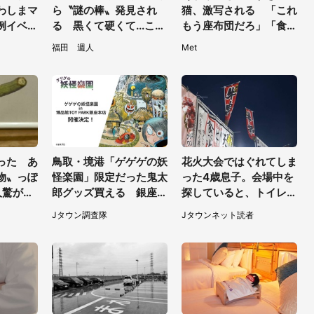
わしまマ
ら〝謎の棒〟発見され
猫、激写される 「これ
例イベン
る 黒くて硬くて...これ
もう座布団だろ」「食パ
「ずっと
は何？動物園に聞く
ンの耳」と1.4万人困惑
福田 週人
Met
った あ
鳥取・境港「ゲゲゲの妖
花火大会ではぐれてしま
物〟っぽ
怪楽園」限定だった鬼太
った4歳息子。会場中を
人驚がく
郎グッズ買える 銀座・
探していると、トイレ前
馬に使え
博品館TOY PARKへ急げ
で見知らぬ男性に（東京
Jタウン調査隊
Jタウンネット読者
【8／8～31】
都・女性）