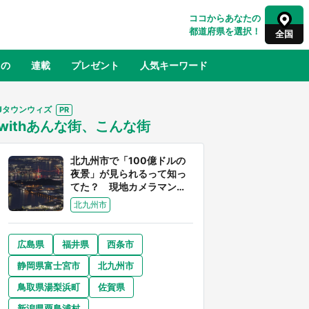
ココからあなたの
都道府県を選択！
全国
もの
連載
プレゼント
人気キーワード
Jタウンウィズ
withあんな街、こんな街
るさと納税
山形
福島
千葉
東京
神奈川
北九州市で「100億ドルの
夜景」が見られるって知っ
てた？ 現地カメラマンに
聞く、きらめく光を捉える
北九州市
方法
広島県
福井県
西条市
奈良
和歌山
静岡県富士宮市
北九州市
山口
べ
『小林さんちのメイドラゴン』と舞台
鳥取県湯梨浜町
佐賀県
×老
のモデル・越谷がコラボ 田んぼアー
【8
トの見頃にあわせて企画続々【7／31
新潟県粟島浦村