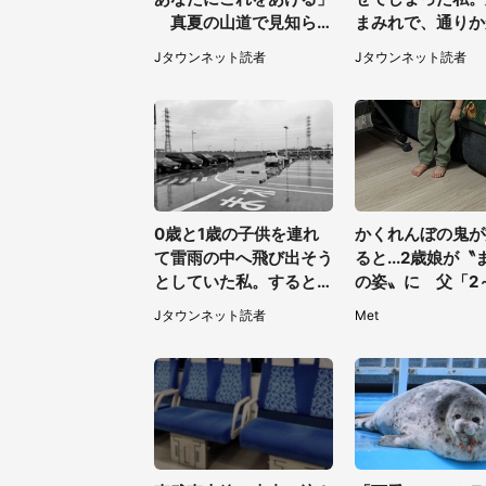
真夏の山道で見知らぬ
まみれで、通りか
お婆さんに握らされたも
トラックは通り過
Jタウンネット読者
Jタウンネット読者
の（山口県・30代女
き...（福岡県・3
性）
性）
0歳と1歳の子供を連れ
かくれんぼの鬼が
て雷雨の中へ飛び出そう
ると...2歳娘が〝
としていた私。すると突
の姿〟に 父「2
然、後ろから...（福岡
探しました」
Jタウンネット読者
Met
県・30代女性）