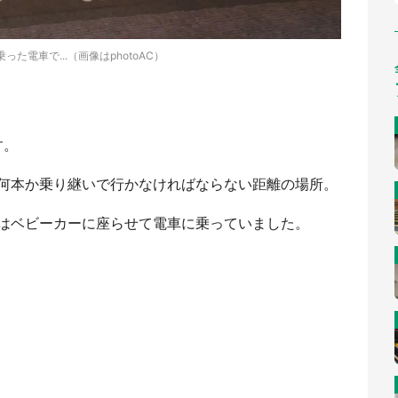
った電車で...（画像はphotoAC）
す。
何本か乗り継いで行かなければならない距離の場所。
はベビーカーに座らせて電車に乗っていました。