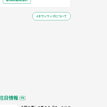
大分
宮崎
鹿児島
沖縄
～】
Jタウンウィズについて
する
注目情報