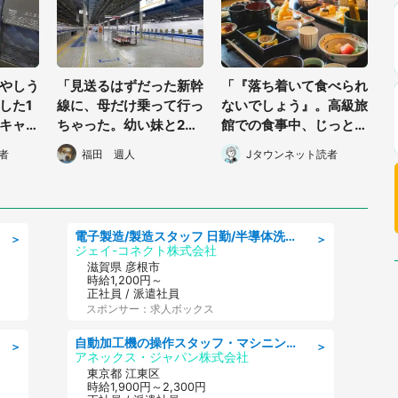
やしう
「見送るはずだった新幹
「『落ち着いて食べられ
した1
線に、母だけ乗って行っ
ないでしょう』。高級旅
キャリ
ちゃった。幼い妹と2
館での食事中、じっとで
汁が飛
人、ホームに取り残され
きない幼い息子に中年の
者
福田 週人
Jタウンネット読者
」（東京
て...」（大阪府・50代
男性客が...」（東京都・
女性）
40代男性）
電子製造/製造スタッフ 日勤/半導体洗浄装置の組立/未経験可
＞
＞
ジェイ-コネクト株式会社
滋賀県 彦根市
時給1,200円～
正社員 / 派遣社員
スポンサー：求人ボックス
自動加工機の操作スタッフ・マシニングセンタ/工業系卒歓迎/未経験OK/急募/男女活躍/残業が少ない
＞
＞
アネックス・ジャパン株式会社
東京都 江東区
時給1,900円～2,300円