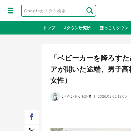
トップ
Jタウン研究所
ほっこりタウン
地域×二次
「ベビーカーを降ろすた
アが開いた途端、男子高
女性）
Jタウンネット読者
2026.02.02 12:00
ラプラス・ダークネスが栃木県を征
『薬
服！？ 県公式プロモ動画で「聖地」
に入
が生産されてます【7／31～1／31】
ラボ