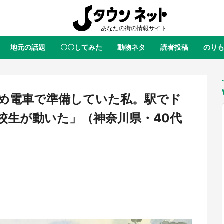
地元の話題
〇〇してみた
動物ネタ
読者投稿
のり
全国
全国
北海道
北海道
元
絶景
あの時はありがとう
物語がはじまる町へ
ふ
青森
岩手
宮城
秋田
東北
め電車で準備していた私。駅でド
茨城
栃木
群馬
埼玉
関東
校生が動いた」（神奈川県・40代
新潟
山梨
長野
甲信越
岐阜
静岡
愛知
三重
東海
富山
石川
福井
北陸
滋賀
京都
大阪
兵庫
関西
鳥取
島根
岡山
広島
中国
屋のひとりごと』の〝舞〟の世界
日向翔陽＆影山飛雄が笹かまを食
り込む 六本木ヒルズ展望台でコ
る！ アニメ『ハイキュー！！』
徳島
香川
愛媛
高知
四国
、本邦初公開の「猫猫像」も【8
舗「鐘崎」コラボで限定グッズも