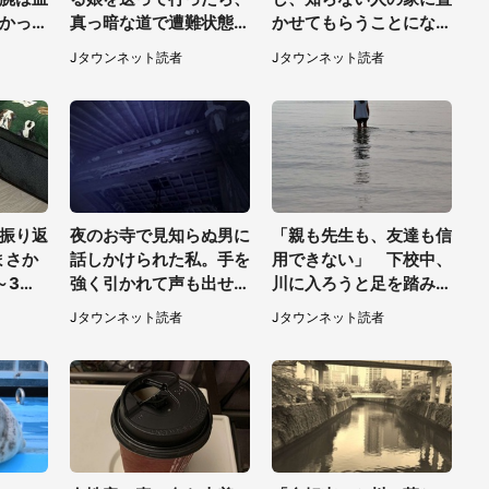
かった
真っ暗な道で遭難状態。
かせてもらうことになっ
ぎてい
なんとか見つけた民家に
た私。帰りに取りに行く
Jタウンネット読者
Jタウンネット読者
0代女
助けを求めると、住人の
と、なんと...（東京都・
男性が...」
40代女性）
振り返
夜のお寺で見知らぬ男に
「親も先生も、友達も信
まさか
話しかけられた私。手を
用できない」 下校中、
～3分
強く引かれて声も出せ
川に入ろうと足を踏み出
ず...（東京都・40代女
した女子高生と、彼女を
Jタウンネット読者
Jタウンネット読者
性）
止めた予想外の存在