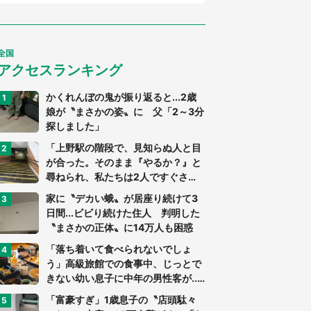
全国
アクセスランキング
かくれんぼの鬼が振り返ると...2歳
娘が〝まさかの姿〟に 父「2～3分
探しました」
「上野駅の階段で、見知らぬ人と目
が合った。そのまま『やるか？』と
尋ねられ、私たちは2人ですぐさ
ま...」（茨城県・70代男性）
家に〝デカい蛾〟が居座り続けて3
日間...ビビり続けた住人 判明した
〝まさかの正体〟に14万人も困惑
「落ち着いて食べられないでしょ
う」高級旅館での食事中、じっとで
きない幼い息子に中年の男性客が...
（東京都・40代男性）
「富豪すぎ」1歳息子の〝店頭駄々