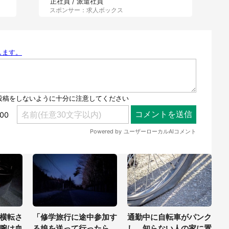
正社員 / 派遣社員
スポンサー：求人ボックス
横転さ
「修学旅行に途中参加す
通勤中に自転車がパンク
腕は血
る娘を送って行ったら、
し、知らない人の家に置