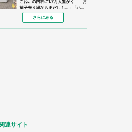
こね〟の内容に1.7万人驚がく 「お
菓子売り場ならまだしも...」「ハー
ドル高い」
「閉所恐怖症の私は新幹線で大パニ
さらにみる
ック。隣席の青年に『手を繋いで』
とお願いしたら...」 体験談に8万
人感動
「ゾワゾワする」「本当に気持ち悪
い」 道端でバグっちゃってた〝野
生の野菜〟に6.5万人戦慄
あまりにも四角すぎる猫、激写され
る 「これもう座布団だろ」「食パ
ンの耳」と1.4万人困惑
「修学旅行に途中参加する娘を送っ
て行ったら、真っ暗な道で遭難状
態。なんとか見つけた民家に助けを
求めると、住人の男性が...」
「孫にあげると思って、あなたにこ
れをあげる」 真夏の山道で見知ら
ぬお婆さんに握らされたもの（山口
県・30代女性）
関連サイト