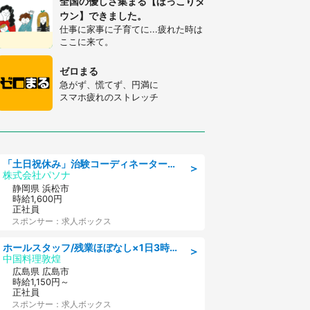
全国の優しさ集まる【ほっこりタ
ウン】できました。
仕事に家事に子育てに...疲れた時は
ここに来て。
ゼロまる
急がず、慌てず、円満に
スマホ疲れのストレッチ
「土日祝休み」治験コーディネーターのお仕事/未経験OK
＞
株式会社パソナ
静岡県 浜松市
時給1,600円
正社員
スポンサー：求人ボックス
ホールスタッフ/残業ほぼなし×1日3時間〜勤務OK!フォロー体制も充実/広島県/広島市南区
＞
中国料理敦煌
広島県 広島市
時給1,150円～
正社員
スポンサー：求人ボックス