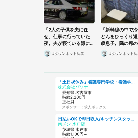
「2人の子供を夫に任
「新幹線の中で冷
せ、仕事に行っていた
どんをひっくり返
夜。夫が寝ている隙に2
歳息子。隣の席の
歳の我が子が居なくな
アウーマンの方に
Jタウンネット読者
Jタウンネット読
り...」（北海道・40代
んでしまって...
女性）
都・30代女性）
「土日祝休み」看護専門学校・看護学部での教員業務/高時給/要資格:保健師、正看護師
株式会社パソナ
愛知県 名古屋市
時給2,200円
正社員
スポンサー：求人ボックス
日払いOKで即日収入/キッチンスタッフ/デリバリー業務など、自己成長可能な幅広い仕事に挑戦!髪型自由&ピアス・ネイルOK/茨城県/水戸市
肉メシ 水戸店
茨城県 水戸市
時給1,100円～