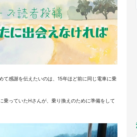
福岡
佐賀
長崎
熊本
～10／26】
九州
／1～31】
もっとみる
選択
めて感謝を伝えたいのは、15年ほど前に同じ電車に乗
に乗っていたHさんが、乗り換えのために準備をして