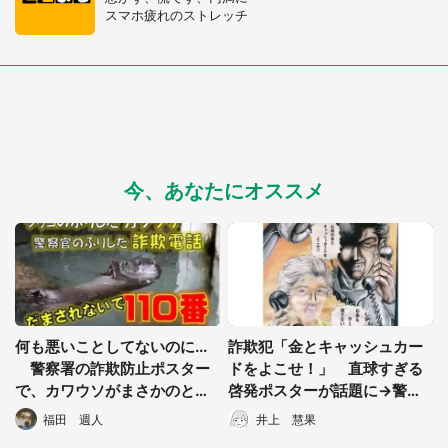
スマホ疲れのストレッチ
今、あなたにオススメ
何も悪いことしてないのに...
詐欺犯「金とキャッシュカー
警察署の詐欺防止ポスター
ドをよこせ！」 直球すぎる
で、カワウソがまさかのとば
啓発ポスターが話題に→警察
っちりを食ってしまう
署に作成の経緯を聞いた
福田 週人
井上 慧果