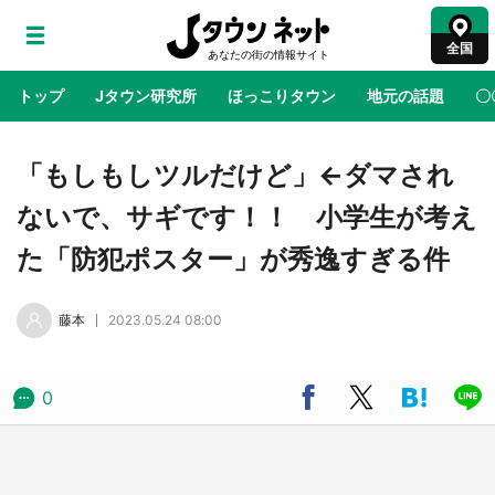
全国
トップ
Jタウン研究所
ほっこりタウン
地元の話題
〇
地域×二次元
絶景
あの時はありがとう
物語がはじ
「もしもしツルだけど」←ダマされ
ないで、サギです！！ 小学生が考え
ラプラス・ダークネスが栃木県を征服！？ 県
た「防犯ポスター」が秀逸すぎる件
公式プロモ動画で「聖地」が生産されてます
【7／31～1／31】
藤本
2023.05.24 08:00
『薬屋のひとりごと』の〝舞〟の世界に入り込
む 六本木ヒルズ展望台でコラボ、本邦初公開
の「猫猫像」も【8／1～10／26】
0
日向翔陽＆影山飛雄が笹かまを食べる！ アニ
メ『ハイキュー！！』×老舗「鐘崎」コラボで
限定グッズも【8／1～31】