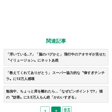
関連記事
「浮いている...?」「脳のバグかと」 飛行中のアオサギが見せた
〝イリュージョン〟にネットあ然
「教えてくれてありがとう」 スーパー協力的な〝偉すぎチンチ
ラ〟に13万人感嘆
勉強中、ちょっと席を離れたら...「なぜピンポイントで?」 猫
の〝妨害〟に3.5万人もん絶「かわいすぎる」
全文
1
2