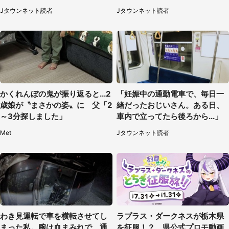
られて（秋田県・60代女性）
当然の場面で言われたのは（神
Jタウンネット読者
Jタウンネット読者
奈川県・60代男性）
かくれんぼの鬼が振り返ると...2
「妊娠中の通勤電車で、毎日一
歳娘が〝まさかの姿〟に 父「2
緒だったおじいさん。ある日、
～3分探しました」
車内で立ってたら後ろから...」
Met
Jタウンネット読者
わき見運転で車を横転させてし
ラプラス・ダークネスが栃木県
まった私。腕は血まみれで、通
を征服！？ 県公式プロモ動画