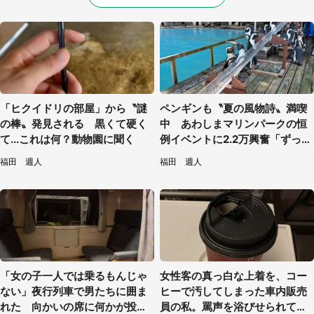
「ヒクイドリの部屋」から〝謎
ペンギンも〝夏の風物詩〟満喫
の棒〟発見される 黒くて硬く
中 あわしまマリンパークの恒
て...これは何？動物園に聞く
例イベントに2.2万興奮「ずっと
見てたい」
福田 週人
福田 週人
「女の子一人では乗るもんじゃ
女性客の真っ白な上着を、コー
ない」夜行列車で男たちに囲ま
ヒーで汚してしまった車内販売
れた 向かいの席に何かが投げ
員の私。罵声を浴びせられても