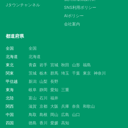
Jタウンチャンネル
SNS利用ポリシー
AIポリシー
会社案内
都道府県
全国
全国
北海道
北海道
東北
青森
岩手
宮城
秋田
山形
福島
関東
茨城
栃木
群馬
埼玉
千葉
東京
神奈川
甲信越
新潟
山梨
長野
東海
岐阜
静岡
愛知
三重
北陸
富山
石川
福井
関西
滋賀
京都
大阪
兵庫
奈良
和歌山
中国
鳥取
島根
岡山
広島
山口
四国
徳島
香川
愛媛
高知