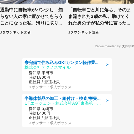
通勤中に自転車がパンクし、知
「自転車ごと川に落ち、そのま
らない人の家に置かせてもらう
ま流された3歳の私。助けてく
ことになった私。帰りに取りに
れた男の子が私の母に言ったの
行くと、なんと...（東京都・40
は...」（千葉県・20代女性）
Jタウンネット読者
Jタウンネット読者
代女性）
Recommended by
寮完備で住み込みOK!カンタン軽作業のお仕事 denso aichi
＞
株式会社テクノスマイル
愛知県 半田市
時給1,800円
正社員 / 派遣社員
スポンサー：求人ボックス
半導体製品の加工・組付け・検査/寮完備/日勤/日払い/工場・製造
＞
UTエージェント株式会社AGT東海第一CU
愛知県 岡崎市
時給1,400円
正社員 / 派遣社員
スポンサー：求人ボックス