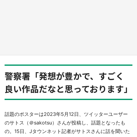
『小林さんちのメイドラゴン』と舞台のモデ
ル・越谷がコラボ 田んぼアートの見頃にあわ
せて企画続々【7／31～】
もっとみる
警察署「発想が豊かで、すごく
良い作品だなと思っております」
話題のポスターは2023年5月12日、ツイッターユーザー
のサトス（＠sakotsu）さんが投稿し、話題となったも
の。15日、Jタウンネット記者がサトスさんに話を聞いた