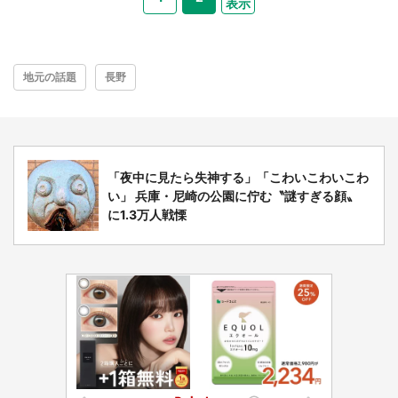
表示
地元の話題
長野
「夜中に見たら失神する」「こわいこわいこわ
い」 兵庫・尼崎の公園に佇む〝謎すぎる顔〟
に1.3万人戦慄