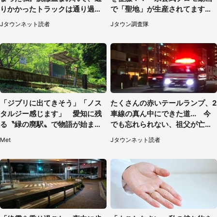
りかかったトラックは通り過ぎ
で「聖地」が生産されてます【7
ていき...（福岡県・30代女性）
／31～1／31】
Jタウンネット読者
Jタウン調査隊
「ジブリに出てきそう」「ノス
たくさんの赤いテールランプ、2
タルジー感じます」 愛知に残
車線の真ん中にできた道... 今
る〝緑の廃駅〟で物語が始まり
でも忘れられない、祖父が亡く
そう
なった夜に見た光景（30代女
Met
Jタウンネット読者
性）