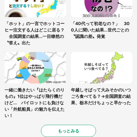
「ゾワゾワする」「本当に気持ち悪い」 道端でバ
グっちゃってた〝野生の野菜〟に6.5万人戦慄
「ホット」の一言でホットコー
「40代って初老なの？」 30
ヒー注文する人はどこに居る？
0人に聞いた結果...世代ごとの
全国調査の結果...一目瞭然の
〝認識の差〟発覚
〝答え〟出た
一緒に働きたい『はたらくのり
年越しそばって大みそかのいつ
もの』1位はやっぱり飛行機だ
ごろ食べてる？→全国調査の結
けど... パイロットにも負けな
果、栃木だけちょっと早かった
い「外航船員」の魅力を伝えた
い！
もっとみる