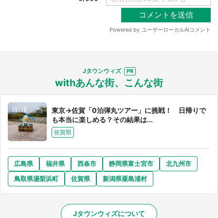
Jタウンウィズ
withあんな街、こんな街
東京→佐賀「0泊弾丸ツアー」に挑戦！ 日帰りで
も本当に楽しめる？その結果は...
佐賀県
広島県
福井県
西条市
静岡県富士宮市
北九州市
鳥取県湯梨浜町
佐賀県
新潟県粟島浦村
Jタウンウィズについて