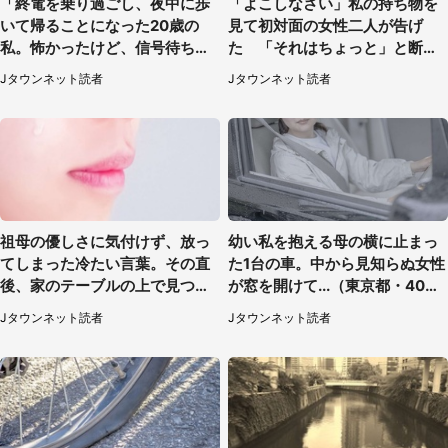
「終電を乗り過ごし、夜中に歩
「よこしなさい」私の持ち物を
いて帰ることになった20歳の
見て初対面の女性二人が告げ
私。怖かったけど、信号待ちの
た 「それはちょっと」と断っ
車に道を尋ねたら...」（埼玉
たわけ（東京都・40代女性）
Jタウンネット読者
Jタウンネット読者
県・60代女性）
祖母の優しさに気付けず、放っ
幼い私を抱える母の横に止まっ
てしまった冷たい言葉。その直
た1台の車。中から見知らぬ女性
後、家のテーブルの上で見つけ
が窓を開けて...（東京都・40代
たものは（福岡県・30代女性）
男性）
Jタウンネット読者
Jタウンネット読者