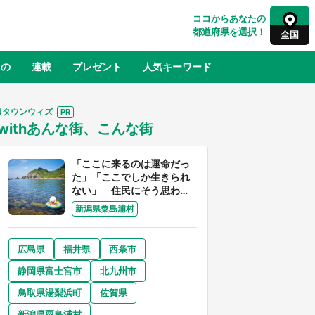
ココからあなたの
都道府県を選択！
全国
もの
連載
プレゼント
人気キーワード
Jタウンウィズ
withあんな街、こんな街
るさと納税
山形
福島
千葉
東京
神奈川
「ここに来るのは運命だっ
た」「ここでしか生きられ
ない」 住民にそう思わせ
る離島「粟島」の魅力【移
新潟県粟島浦村
住婚受付中】
広島県
福井県
西条市
奈良
和歌山
静岡県富士宮市
北九州市
山口
べ
『小林さんちのメイドラゴン』と舞台
鳥取県湯梨浜町
佐賀県
×老
のモデル・越谷がコラボ 田んぼアー
【8
トの見頃にあわせて企画続々【7／31
新潟県粟島浦村