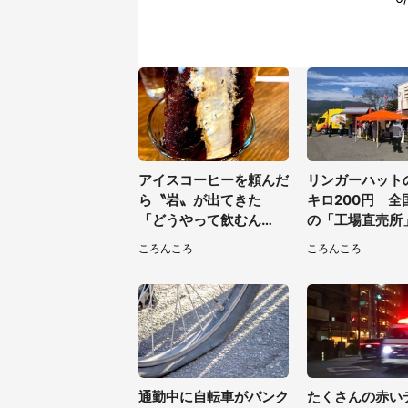
アイスコーヒーを頼んだ
リンガーハット
ら〝岩〟が出てきた
キロ200円 全
「どうやって飲むん
の「工場直売所
だ？！」衝撃の一杯が話
すぎて...片道6
ころんころ
ころんころ
題
て来た人も
通勤中に自転車がパンク
たくさんの赤い