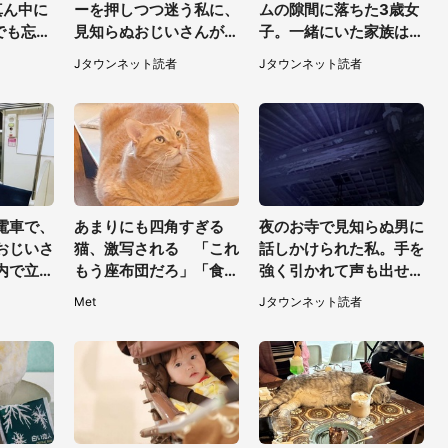
真ん中に
ーを押しつつ迷う私に、
ムの隙間に落ちた3歳女
今でも忘れ
見知らぬおじいさんがわ
子。一緒にいた家族はど
が亡くな
ざわざ声をかけてきて
うすることもできなく
Jタウンネット読者
Jタウンネット読者
景（30
（兵庫県・30代女性）
て...（埼玉県・50代女
性）
電車で、
あまりにも四角すぎる
夜のお寺で見知らぬ男に
おじいさ
猫、激写される 「これ
話しかけられた私。手を
内で立っ
もう座布団だろ」「食パ
強く引かれて声も出せ
.」
ンの耳」と1.4万人困惑
ず...（東京都・40代女
Met
Jタウンネット読者
性）