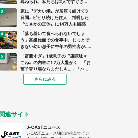
尋ねられ、私たちは2人ですぐさ
ま...」（茨城県・70代男性）
家に〝デカい蛾〟が居座り続けて3
日間...ビビり続けた住人 判明した
〝まさかの正体〟に14万人も困惑
「落ち着いて食べられないでしょ
う」高級旅館での食事中、じっとで
きない幼い息子に中年の男性客が...
（東京都・40代男性）
「富豪すぎ」1歳息子の〝店頭駄々
こね〟の内容に1.7万人驚がく 「お
菓子売り場ならまだしも...」「ハー
ドル高い」
あまりにも四角すぎる猫、激写され
さらにみる
る 「これもう座布団だろ」「食パ
ンの耳」と1.4万人困惑
「閉所恐怖症の私は新幹線で大パニ
ック。隣席の青年に『手を繋いで』
関連サイト
とお願いしたら...」 体験談に8万
人感動
「ゾワゾワする」「本当に気持ち悪
J-CASTニュース
い」 道端でバグっちゃってた〝野
J-CASTニュース独自の視点でビジ
生の野菜〟に6.5万人戦慄