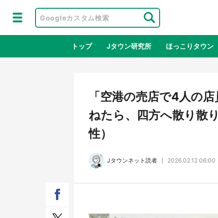
トップ
Jタウン研究所
ほっこりタウン
地域×二次
「空港の売店で4人の店
ねたら、四方へ散り散り
性）
Jタウンネット読者
2026.02.12 06:00
ラプラス・ダークネスが栃木県を征
『薬
服！？ 県公式プロモ動画で「聖地」
に入
が生産されてます【7／31～1／31】
ラボ