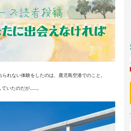
福岡
佐賀
長崎
熊本
～10／26】
九州
／1～31】
もっとみる
選択
忘れられない体験をしたのは、鹿児島空港でのこと。
たのだが......。