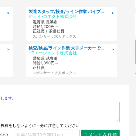
製造スタッフ/検査/ライン作業 パイプ製品の加工·検査/日勤/空調完備
＞
＞
ジェイ-コネクト株式会社
滋賀県 長浜市
時給1,200円～
正社員 / 派遣社員
スポンサー：求人ボックス
0・40代活躍中
検査/検品/ライン作業 大手メーカーで働ける 土日祝休 月収28万円可 未経験OK
＞
＞
UTエージェント株式会社
愛知県 武豊町
時給1,350円～
正社員
スポンサー：求人ボックス