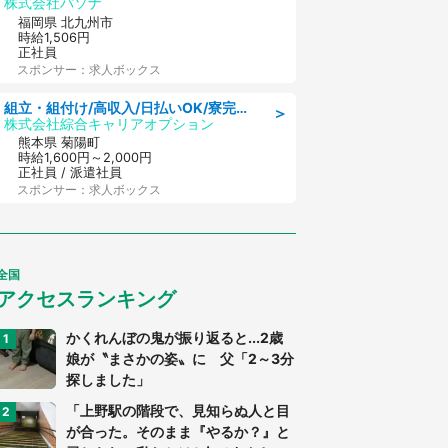
株式会社パソナ
福岡県 北九州市
時給1,506円
正社員
スポンサー：求人ボックス
組立・組付け/高収入/日払いOK/寮完備/交替制/20・30・40代活躍中
＞
株式会社綜合キャリアオプション
熊本県 菊陽町
時給1,600円～2,000円
正社員 / 派遣社員
スポンサー：求人ボックス
全国
アクセスランキング
かくれんぼの鬼が振り返ると...2歳
娘が〝まさかの姿〟に 父「2～3分
探しました」
「上野駅の階段で、見知らぬ人と目
が合った。そのまま『やるか？』と