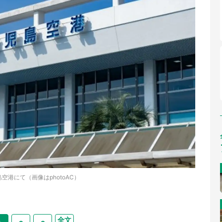
空港にて（画像はphotoAC）
全文