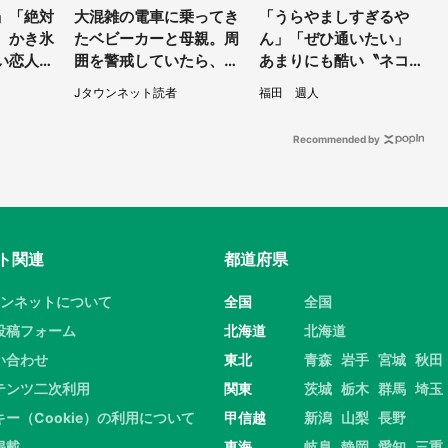
」「絶対
大混雑の電車に乗ってき
「うらやましすぎるや
 かき氷
たベビーカーと母親。周
ん」「ぜひ通いたい」
い恋人」
囲を警戒していたら、若
あまりにも酷い〝ネコハ
視線【期
い男性客が思いもよらぬ
ラ〟受けられる喫茶店に
Jタウンネット読者
福田 週人
行動に（東京都・50代
5.3万人驚がく
女性）
Recommended by
ト関連
都道府県
ウンネットについて
全国
全国
投稿フォーム
北海道
北海道
い合わせ
東北
青森
岩手
宮城
秋田
テンツ二次利用
関東
茨城
栃木
群馬
埼玉
キー（Cookie）の利用について
甲信越
新潟
山梨
長野
掲載
東海
岐阜
静岡
愛知
三重