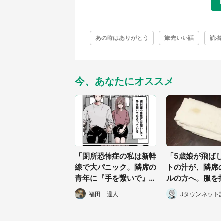
あの時はありがとう
旅先いい話
読
今、あなたにオススメ
「閉所恐怖症の私は新幹
「5歳娘が飛ば
線で大パニック。隣席の
トの汁が、隣席
青年に『手を繋いで』と
ルの方へ。服を
お願いしたら...」 体験
にすぐさま謝罪
福田 週人
Jタウンネット
談に8万人感動
ど...」（千葉県
女性）