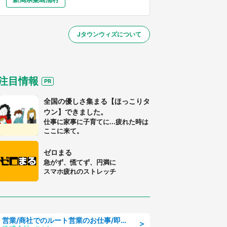
大分
宮崎
鹿児島
沖縄
～】
Jタウンウィズについて
する
注目情報
全国の優しさ集まる【ほっこりタ
ウン】できました。
仕事に家事に子育てに...疲れた時は
ここに来て。
ゼロまる
急がず、慌てず、円満に
スマホ疲れのストレッチ
営業/商社でのルート営業のお仕事/即日勤務可/車通勤可/営業
＞