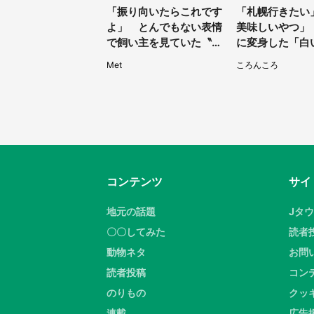
「振り向いたらこれです
「札幌行きたい
よ」 とんでもない表情
美味しいやつ」
で飼い主を見ていた〝変
に変身した「白
顔ダックス〟に2.7万人
に8000人が熱
Met
ころんころ
困惑
間限定】
コンテンツ
サイ
地元の話題
Jタ
〇〇してみた
読者
動物ネタ
お問
読者投稿
コン
のりもの
クッ
連載
広告