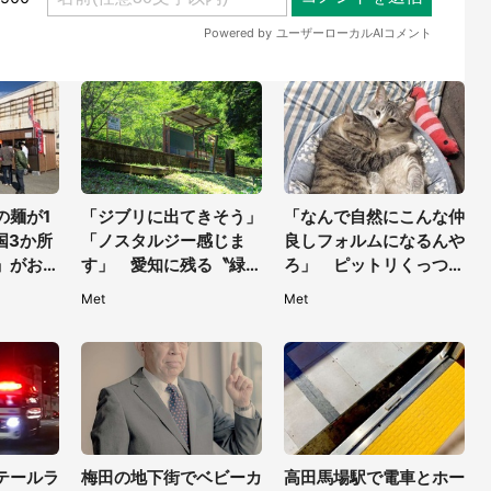
の麺が1
「ジブリに出てきそう」
「なんで自然にこんな仲
国3か所
「ノスタルジー感じま
良しフォルムになるんや
」がお得
す」 愛知に残る〝緑の
ろ」 ピットリくっつく
時間かけ
廃駅〟で物語が始まりそ
姉妹猫の尊さに1.5万人
Met
Met
う
もん絶
テールラ
梅田の地下街でベビーカ
高田馬場駅で電車とホー