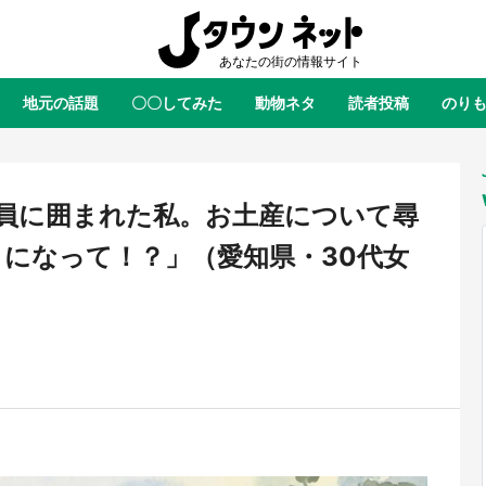
地元の話題
〇〇してみた
動物ネタ
読者投稿
のり
全国
全国
北海道
北海道
元
絶景
あの時はありがとう
物語がはじまる町へ
ふ
青森
岩手
宮城
秋田
東北
員に囲まれた私。お土産について尋
茨城
栃木
群馬
埼玉
関東
になって！？」（愛知県・30代女
新潟
山梨
長野
甲信越
岐阜
静岡
愛知
三重
東海
富山
石川
福井
北陸
滋賀
京都
大阪
兵庫
関西
鳥取
島根
岡山
広島
中国
屋のひとりごと』の〝舞〟の世界
日向翔陽＆影山飛雄が笹かまを食
り込む 六本木ヒルズ展望台でコ
る！ アニメ『ハイキュー！！』
徳島
香川
愛媛
高知
四国
、本邦初公開の「猫猫像」も【8
舗「鐘崎」コラボで限定グッズも