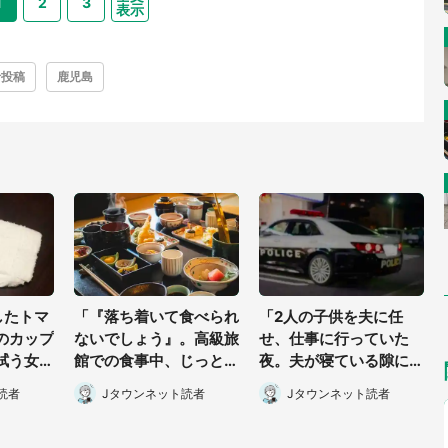
1
2
3
表示
者投稿
鹿児島
したトマ
「『落ち着いて食べられ
「2人の子供を夫に任
のカップ
ないでしょう』。高級旅
せ、仕事に行っていた
拭う女性
館での食事中、じっとで
夜。夫が寝ている隙に2
したけれ
きない幼い息子に中年の
歳の我が子が居なくな
読者
Jタウンネット読者
Jタウンネット読者
・30代
男性客が...」（東京都・
り...」（北海道・40代
40代男性）
女性）