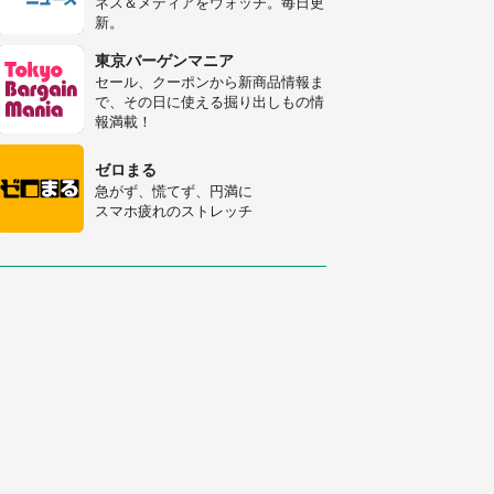
ネス＆メディアをウォッチ。毎日更
新。
「○○がない街に住んでいます」住
人の呟きに30万人驚がく 何が存在
東京バーゲンマニア
しないか、あなたはわかる？
セール、クーポンから新商品情報ま
で、その日に使える掘り出しもの情
「修学旅行に途中参加する娘を送っ
報満載！
て行ったら、真っ暗な道で遭難状
態。なんとか見つけた民家に助けを
ゼロまる
求めると、住人の男性が...」
急がず、慌てず、円満に
スマホ疲れのストレッチ