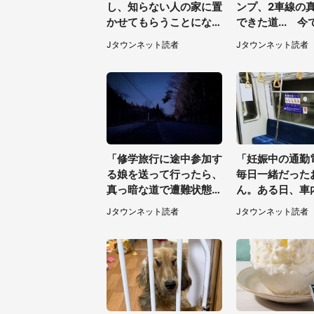
し、知らない人の家に置
ンプ、2車線の
かせてもらうことになっ
できた道... 
た私。帰りに取りに行く
られない、祖父
Jタウンネット読者
Jタウンネット読者
と、なんと...（東京都・
った夜に見た光
40代女性）
代女性）
「修学旅行に途中参加す
「妊娠中の通勤
る娘を送って行ったら、
毎日一緒だった
真っ暗な道で遭難状態。
ん。ある日、車
なんとか見つけた民家に
てたら後ろから..
Jタウンネット読者
Jタウンネット読者
助けを求めると、住人の
男性が...」