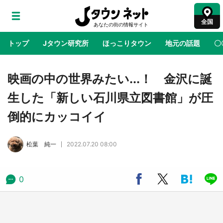
全国
トップ
Jタウン研究所
ほっこりタウン
地元の話題
〇
地域×二次元
絶景
あの時はありがとう
物語がはじ
映画の中の世界みたい...！ 金沢に誕
生した「新しい石川県立図書館」が圧
ラプラス・ダークネスが栃木県を征服！？ 県
倒的にカッコイイ
公式プロモ動画で「聖地」が生産されてます
【7／31～1／31】
松葉 純一
2022.07.20 08:00
『薬屋のひとりごと』の〝舞〟の世界に入り込
む 六本木ヒルズ展望台でコラボ、本邦初公開
の「猫猫像」も【8／1～10／26】
0
日向翔陽＆影山飛雄が笹かまを食べる！ アニ
メ『ハイキュー！！』×老舗「鐘崎」コラボで
限定グッズも【8／1～31】