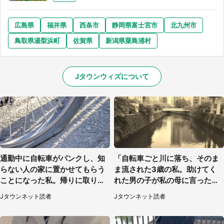
広島県
福井県
西条市
静岡県富士宮市
北九州市
鳥取県湯梨浜町
佐賀県
新潟県粟島浦村
Jタウンウィズについて
通勤中に自転車がパンクし、知
「自転車ごと川に落ち、そのま
らない人の家に置かせてもらう
ま流された3歳の私。助けてく
ことになった私。帰りに取りに
れた男の子が私の母に言ったの
行くと、なんと...（東京都・40
は...」（千葉県・20代女性）
Jタウンネット読者
Jタウンネット読者
代女性）