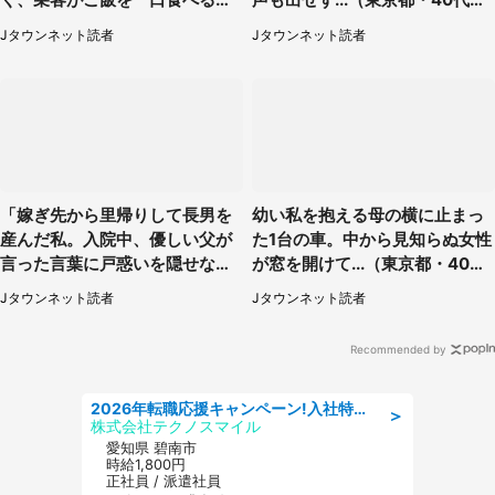
（茨城県・50代女性）
性）
Jタウンネット読者
Jタウンネット読者
「嫁ぎ先から里帰りして長男を
幼い私を抱える母の横に止まっ
産んだ私。入院中、優しい父が
た1台の車。中から見知らぬ女性
言った言葉に戸惑いを隠せな
が窓を開けて...（東京都・40代
い」（兵庫県・50代女性）
男性）
Jタウンネット読者
Jタウンネット読者
Recommended by
2026年転職応援キャンペーン!入社特典58万円/デンソーで働こう!自動車工場で小型部品の検査業務 denso aichi
＞
株式会社テクノスマイル
愛知県 碧南市
時給1,800円
正社員 / 派遣社員