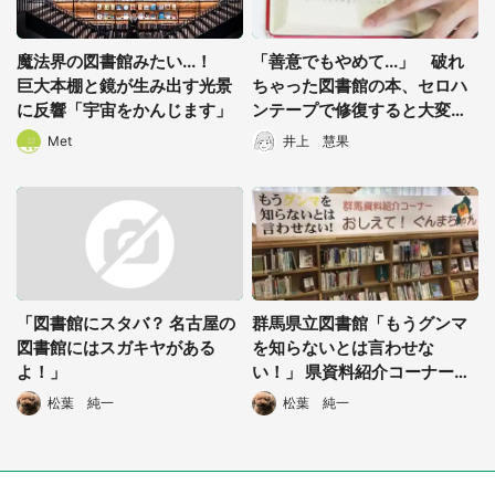
魔法界の図書館みたい...！
「善意でもやめて...」 破れ
巨大本棚と鏡が生み出す光景
ちゃった図書館の本、セロハ
に反響「宇宙をかんじます」
ンテープで修復すると大変な
ことになるらしい
Met
井上 慧果
選択する
「図書館にスタバ？ 名古屋の
群馬県立図書館「もうグンマ
図書館にはスガキヤがある
を知らないとは言わせな
よ！」
い！」 県資料紹介コーナーが
本気出してる
松葉 純一
松葉 純一