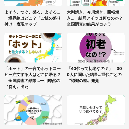
あまりにも四角すぎる猫、激写される 「これもう
よそう、つぐ、盛る、よそる...
大判焼き、今川焼き、回転焼
座布団だろ」「食パンの耳」と1.4万人困惑
境界線はどこ？「ご飯の盛り
き... 結局アイツは何なのか？
付け」表現マップ
全国調査の結果がコチラ
「修学旅行に途中参加する娘を送って行ったら、真
っ暗な道で遭難状態。なんとか見つけた民家に助け
を求めると、住人の男性が...」
「孫にあげると思って、あなたにこれをあげる」
真夏の山道で見知らぬお婆さんに握らされたもの
「ホット」の一言でホットコー
「40代って初老なの？」 30
（山口県・30代女性）
ヒー注文する人はどこに居る？
0人に聞いた結果...世代ごとの
全国調査の結果...一目瞭然の
〝認識の差〟発覚
〝答え〟出た