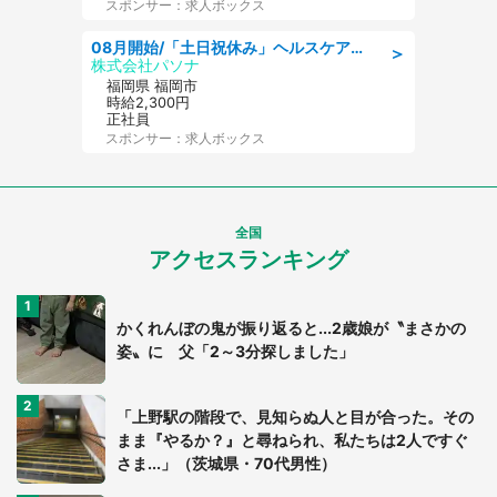
スポンサー：求人ボックス
08月開始/「土日祝休み」ヘルスケア業界の産業保健師/高時給/未経験OK/要資格:保健師、正看護師
＞
株式会社パソナ
福岡県 福岡市
時給2,300円
正社員
スポンサー：求人ボックス
全国
アクセスランキング
かくれんぼの鬼が振り返ると...2歳娘が〝まさかの
姿〟に 父「2～3分探しました」
「上野駅の階段で、見知らぬ人と目が合った。その
まま『やるか？』と尋ねられ、私たちは2人ですぐ
さま...」（茨城県・70代男性）