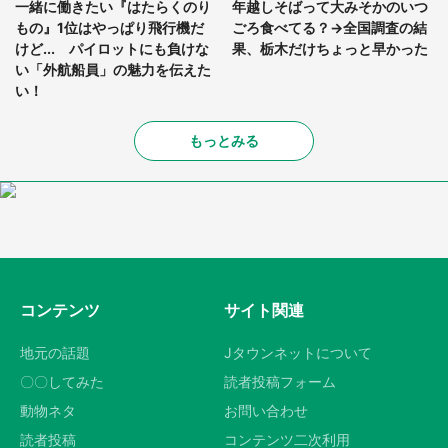
一緒に働きたい『はたらくのり
年越しそばって大みそかのいつ
もの』1位はやっぱり飛行機だ
ごろ食べてる？→全国調査の結
けど... パイロットにも負けな
果、栃木だけちょっと早かった
い「外航船員」の魅力を伝えた
い！
もっとみる
コンテンツ
サイト関連
地元の話題
Jタウンネットについて
〇〇してみた
読者投稿フォーム
動物ネタ
お問い合わせ
読者投稿
コンテンツ二次利用