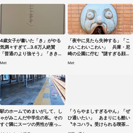
4歳女子が書いた「き」がやる
「夜中に見たら失神する」「こ
気満々すぎて...3.6万人絶賛
わいこわいこわい」 兵庫・尼
「普通のより強そう」「きき迫
崎の公園に佇む〝謎すぎる顔〟
る」
に1.3万人戦慄
Met
Met
駅のホームでめまいがして、し
「うらやましすぎるやん」「ぜ
ゃがみこんだ中学生の私。その
ひ通いたい」 あまりにも酷い
すぐ隣にスーツの男性が座って
〝ネコハラ〟受けられる喫茶店
きて（千葉県・20代女性）
に5.3万人驚がく