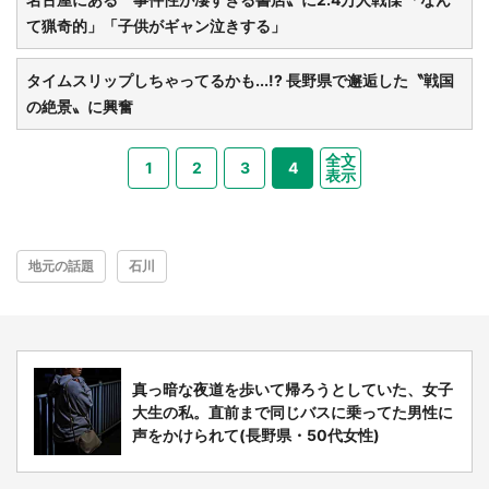
て猟奇的」「子供がギャン泣きする」
タイムスリップしちゃってるかも...!? 長野県で邂逅した〝戦国
の絶景〟に興奮
全文
1
2
3
4
表示
地元の話題
石川
真っ暗な夜道を歩いて帰ろうとしていた、女子
大生の私。直前まで同じバスに乗ってた男性に
声をかけられて(長野県・50代女性)