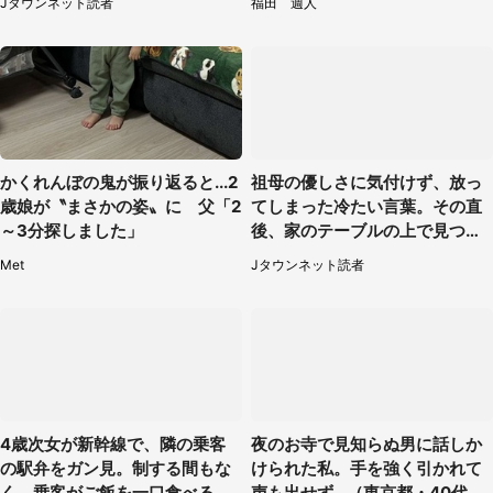
Jタウンネット読者
福田 週人
かくれんぼの鬼が振り返ると...2
祖母の優しさに気付けず、放っ
歳娘が〝まさかの姿〟に 父「2
てしまった冷たい言葉。その直
～3分探しました」
後、家のテーブルの上で見つけ
たものは（福岡県・30代女性）
Met
Jタウンネット読者
4歳次女が新幹線で、隣の乗客
夜のお寺で見知らぬ男に話しか
の駅弁をガン見。制する間もな
けられた私。手を強く引かれて
く、乗客がご飯を一口食べると
声も出せず...（東京都・40代女