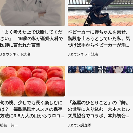
「よく考えた上で決断してくだ
ベビーカーに赤ちゃんを乗せ、
さい」 16歳の私が産婦人科で
階段を上ろうとしていた私。気
医師に言われた言葉
づけば手からベビーカーが消え
ていて（神奈川県・60代女性）
Jタウンネット読者
Jタウンネット読者
旬の桃、少しでも長く楽しむに
『薬屋のひとりごと』の〝舞〟
は？ 福島県民オススメの保存
の世界に入り込む 六本木ヒル
方法に3.8万人の目からウロコ
ズ展望台でコラボ、本邦初公開
「全国民が知りたかった！」
の「猫猫像」も【8／1～10／2
松葉 純一
Jタウン調査隊
6】