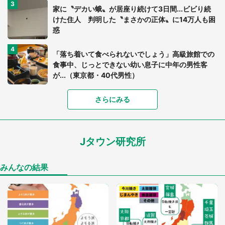
家に〝デカい蛾〟が居座り続けて3日間...ビビり続
けた住人 判明した〝まさかの正体〟に14万人も困
惑
「落ち着いて食べられないでしょう」高級旅館での
食事中、じっとできない幼い息子に中年の男性客
が...（東京都・40代男性）
「富豪すぎ」1歳息子の〝店頭駄々こね〟の内容に1.
さらにみる
7万人驚がく 「お菓子売り場ならまだしも...」「ハ
ードル高い」
Jタウン研究所
「閉所恐怖症の私は新幹線で大パニック。隣席の青
年に『手を繋いで』とお願いしたら...」 体験談に
8万人感動
みんなの結果
「ゾワゾワする」「本当に気持ち悪い」 道端でバ
グっちゃってた〝野生の野菜〟に6.5万人戦慄