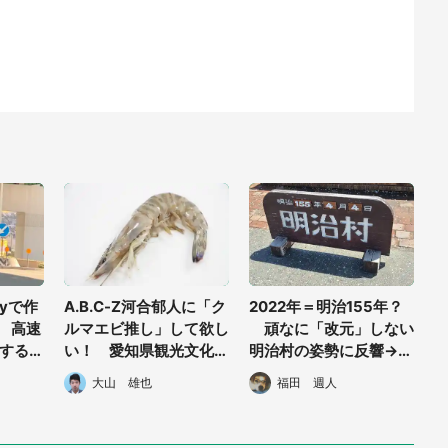
tyで作
A.B.C-Z河合郁人に「ク
2022年＝明治155年？
」 高速
ルマエビ推し」して欲し
頑なに「改元」しない
する
い！ 愛知県観光文化大
明治村の姿勢に反響→実
気にな
使就任で期待かかる
は深い理由があった
大山 雄也
福田 週人