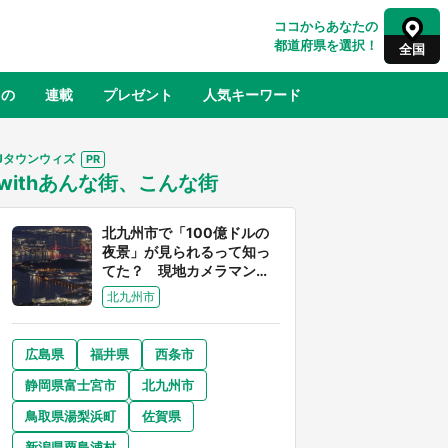
ココからあなたの
都道府県を選択！
全国
もの
連載
プレゼント
人気キーワード
Jタウンウィズ
withあんな街、こんな街
るさと納税
山形
福島
千葉
東京
神奈川
北九州市で「100億ドルの
夜景」が見られるって知っ
てた？ 現地カメラマンに
聞く、きらめく光を捉える
北九州市
方法
広島県
福井県
西条市
奈良
和歌山
静岡県富士宮市
北九州市
山口
べ
『小林さんちのメイドラゴン』と舞台
鳥取県湯梨浜町
佐賀県
×老
のモデル・越谷がコラボ 田んぼアー
【8
トの見頃にあわせて企画続々【7／31
新潟県粟島浦村