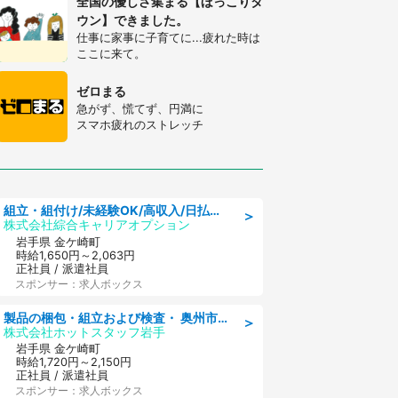
全国の優しさ集まる【ほっこりタ
ウン】できました。
仕事に家事に子育てに...疲れた時は
ここに来て。
ゼロまる
急がず、慌てず、円満に
スマホ疲れのストレッチ
組立・組付け/未経験OK/高収入/日払いOK/交替制/20・30・40代活躍中
＞
株式会社綜合キャリアオプション
岩手県 金ケ崎町
時給1,650円～2,063円
正社員 / 派遣社員
スポンサー：求人ボックス
製品の梱包・組立および検査・ 奥州市江刺/大手企業で長期安定 梱包・検査・組立/半年経過毎に5万円の報奨金有
＞
株式会社ホットスタッフ岩手
岩手県 金ケ崎町
時給1,720円～2,150円
正社員 / 派遣社員
スポンサー：求人ボックス