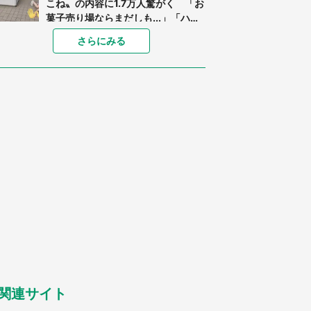
こね〟の内容に1.7万人驚がく 「お
菓子売り場ならまだしも...」「ハー
ドル高い」
あまりにも四角すぎる猫、激写され
さらにみる
る 「これもう座布団だろ」「食パ
ンの耳」と1.4万人困惑
「閉所恐怖症の私は新幹線で大パニ
ック。隣席の青年に『手を繋いで』
とお願いしたら...」 体験談に8万
人感動
「ゾワゾワする」「本当に気持ち悪
い」 道端でバグっちゃってた〝野
生の野菜〟に6.5万人戦慄
「○○がない街に住んでいます」住
人の呟きに30万人驚がく 何が存在
しないか、あなたはわかる？
「修学旅行に途中参加する娘を送っ
て行ったら、真っ暗な道で遭難状
態。なんとか見つけた民家に助けを
求めると、住人の男性が...」
関連サイト