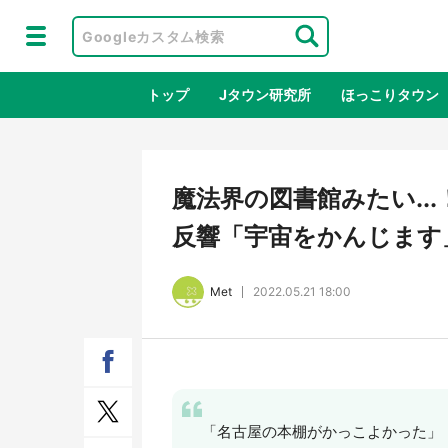
トップ
Jタウン研究所
ほっこりタウン
地域×二次
魔法界の図書館みたい..
反響「宇宙をかんじます
Met
2022.05.21 18:00
ラプラス・ダークネスが栃木県を征
『薬
服！？ 県公式プロモ動画で「聖地」
に入
「名古屋の本棚がかっこよかった」
が生産されてます【7／31～1／31】
ラボ