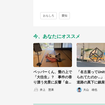
おもしろ
愛知
今、あなたにオススメ
ペッパーくん、畳の上で
「名古屋ってUni
「大往生」？ 事件の香
られてたのか...
り漂う光景に反響「金田
道路の真下に鎮座
一耕助の出番かしら」
「謎の立方体」が
井上 慧果
大山 雄也
りすぎる