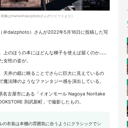
像はmame＠daizphotoさんのツイートより）
daizphoto）さんが2022年5月16日に投稿した写
のほうの本にはどんな梯子を使えば届くのか......
た女性の姿が。
、天井の鏡に映ることでさらに巨大に見えているの
で魔法陣のようなファンタジー感を演出している。
屋市にある「イオンモール Nagoya Noritake
 BOOKSTORE 則武新町」で撮影したもの。
ルの衣装は本棚の雰囲気に合うようにクラシックでシ