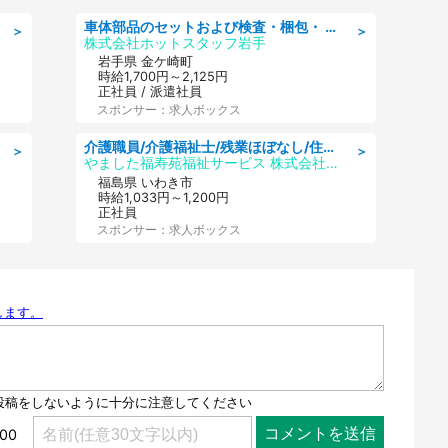
車体部品のセットおよび検査・梱包・ 月収32万可!自動車部品の組付け・検査 家賃補助あり 長期安定/日払いOK
＞
＞
株式会社ホットスタッフ岩手
岩手県 金ケ崎町
時給1,700円～2,125円
正社員 / 派遣社員
スポンサー：求人ボックス
介護職員/介護福祉士/残業ほぼなし/住宅型有料老人ホームの介護職/シフト相談可
＞
＞
やました福寿苑福祉サービス 株式会社/やました福寿苑内郷
福島県 いわき市
時給1,033円～1,200円
正社員
スポンサー：求人ボックス