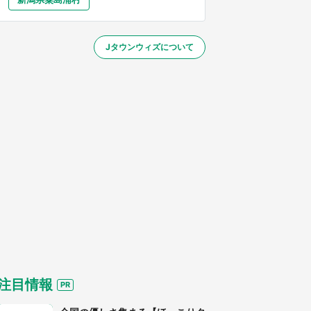
大分
宮崎
鹿児島
沖縄
～】
Jタウンウィズについて
する
注目情報