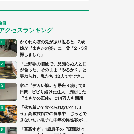
全国
アクセスランキング
かくれんぼの鬼が振り返ると...2歳
娘が〝まさかの姿〟に 父「2～3分
探しました」
「上野駅の階段で、見知らぬ人と目
が合った。そのまま『やるか？』と
尋ねられ、私たちは2人ですぐさ
ま...」（茨城県・70代男性）
家に〝デカい蛾〟が居座り続けて3
日間...ビビり続けた住人 判明した
〝まさかの正体〟に14万人も困惑
「落ち着いて食べられないでしょ
う」高級旅館での食事中、じっとで
きない幼い息子に中年の男性客が...
（東京都・40代男性）
「富豪すぎ」1歳息子の〝店頭駄々