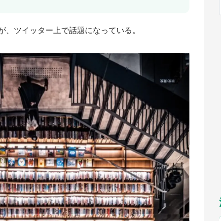
福岡
佐賀
長崎
熊本
～10／26】
九州
／1～31】
もっとみる
が、ツイッター上で話題になっている。
選択