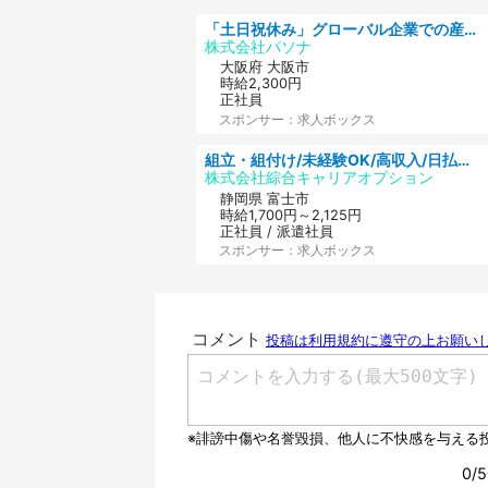
「土日祝休み」グローバル企業での産業保健のお仕事/保健師/高時給/残業なし/服装自由/要資格:保健師
株式会社パソナ
大阪府 大阪市
時給2,300円
正社員
スポンサー：求人ボックス
組立・組付け/未経験OK/高収入/日払いOK/寮費無料/交替制
株式会社綜合キャリアオプション
静岡県 富士市
時給1,700円～2,125円
正社員 / 派遣社員
スポンサー：求人ボックス