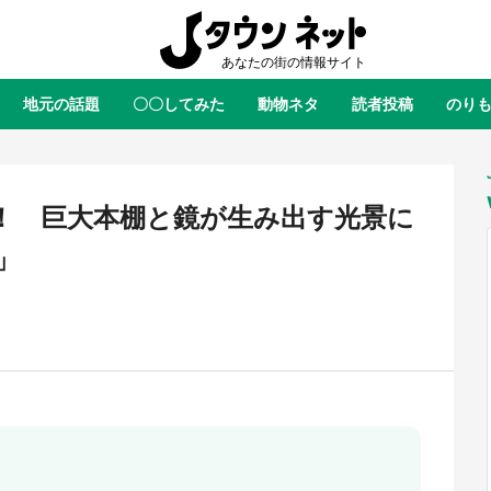
地元の話題
〇〇してみた
動物ネタ
読者投稿
のり
全国
全国
北海道
北海道
元
絶景
あの時はありがとう
物語がはじまる町へ
ふ
青森
岩手
宮城
秋田
東北
.！ 巨大本棚と鏡が生み出す光景に
茨城
栃木
群馬
埼玉
関東
」
新潟
山梨
長野
甲信越
岐阜
静岡
愛知
三重
東海
富山
石川
福井
北陸
滋賀
京都
大阪
兵庫
関西
鳥取
島根
岡山
広島
中国
屋のひとりごと』の〝舞〟の世界
日向翔陽＆影山飛雄が笹かまを食
り込む 六本木ヒルズ展望台でコ
る！ アニメ『ハイキュー！！』
徳島
香川
愛媛
高知
四国
、本邦初公開の「猫猫像」も【8
舗「鐘崎」コラボで限定グッズも