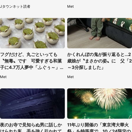
女を止めた予想外の存在
そう
Jタウンネット読者
Met
フグだけど、丸ごといっても
かくれんぼの鬼が振り返ると...2
〝無毒〟です 可愛すぎる和菓
歳娘が〝まさかの姿〟に 父「2
子に4.7万人夢中「ふぐぅ～」
～3分探しました」
「職人の技ですね」
Met
Met
夜のお寺で見知らぬ男に話しか
11年ぶり開催の「東京湾大華火
けられた私。手を強く引かれて
祭」を特等席で 10／24限定の