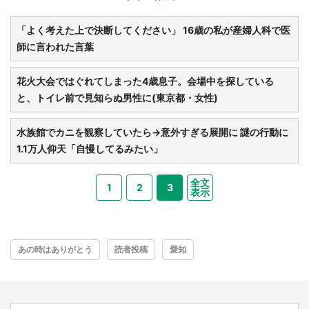
「よく考えた上で決断してください」 16歳の私が産婦人科で医
師に言われた言葉
花火大会ではぐれてしまった4歳息子。会場中を探している
と、トイレ前で見知らぬ男性に(東京都・女性)
水族館でカニを観察していたら→意外すぎる展開に 謎の行動に
1.1万人仰天「自慢してるみたい」
全文
1
2
3
表示
あの時はありがとう
読者投稿
愛知