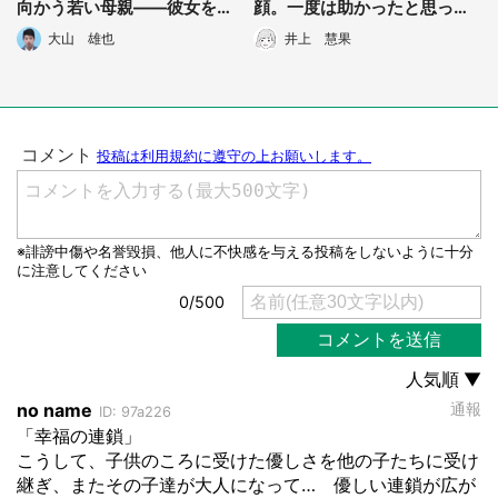
向かう若い母親――彼女を救
顔。一度は助かったと思った
った偶然の出会い
のに、その後...」（静岡県・
大山 雄也
井上 慧果
年齢不明女性）