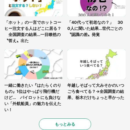
「孫にあげると思って、あなたにこれをあげる」
真夏の山道で見知らぬお婆さんに握らされたもの
「ホット」の一言でホットコー
「40代って初老なの？」 30
（山口県・30代女性）
ヒー注文する人はどこに居る？
0人に聞いた結果...世代ごとの
全国調査の結果...一目瞭然の
〝認識の差〟発覚
〝答え〟出た
一緒に働きたい『はたらくのり
年越しそばって大みそかのいつ
もの』1位はやっぱり飛行機だ
ごろ食べてる？→全国調査の結
けど... パイロットにも負けな
果、栃木だけちょっと早かった
い「外航船員」の魅力を伝えた
い！
もっとみる