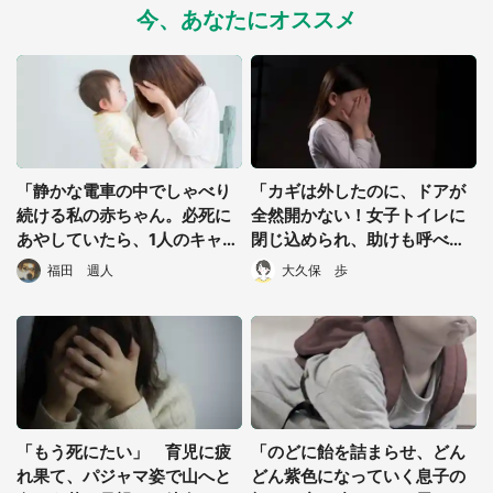
今、あなたにオススメ
「静かな電車の中でしゃべり
「カギは外したのに、ドアが
続ける私の赤ちゃん。必死に
全然開かない！女子トイレに
あやしていたら、1人のキャリ
閉じ込められ、助けも呼べず
アウーマンが...」（茨城県・4
に泣いていると...」（群馬
福田 週人
大久保 歩
選択する
0代女性）
県・20代女性）
「もう死にたい」 育児に疲
「のどに飴を詰まらせ、どん
れ果て、パジャマ姿で山へと
どん紫色になっていく息子の