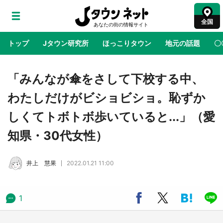
全国
トップ
Jタウン研究所
ほっこりタウン
地元の話題
〇
地域×二次元
絶景
あの時はありがとう
物語がはじ
「みんなが傘をさして下校する中、
わたしだけがビショビショ。恥ずか
鳥取・境港「ゲゲゲの妖怪楽園」限定だった鬼
しくてトボトボ歩いていると...」（愛
太郎グッズ買える 銀座・博品館TOY PARKへ
急げ【8／8～31】
知県・30代女性）
ラプラス・ダークネスが栃木県を征服！？ 県
井上 慧果
2022.01.21 11:00
公式プロモ動画で「聖地」が生産されてます
【7／31～1／31】
1
『薬屋のひとりごと』の〝舞〟の世界に入り込
む 六本木ヒルズ展望台でコラボ、本邦初公開
の「猫猫像」も【8／1～10／26】