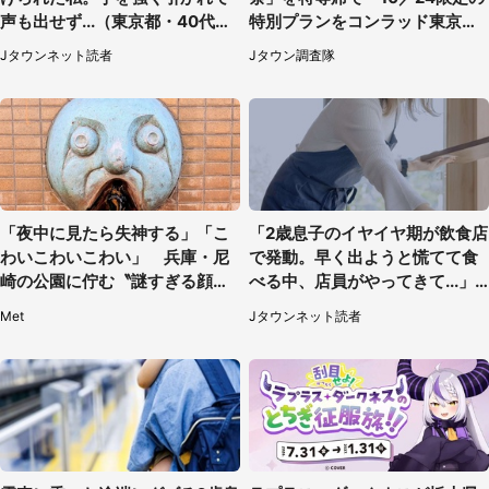
声も出せず...（東京都・40代女
特別プランをコンラッド東京が
性）
販売【8／3～10／16】
Jタウンネット読者
Jタウン調査隊
「夜中に見たら失神する」「こ
「2歳息子のイヤイヤ期が飲食店
わいこわいこわい」 兵庫・尼
で発動。早く出ようと慌てて食
崎の公園に佇む〝謎すぎる顔〟
べる中、店員がやってきて...」
に1.3万人戦慄
（岡山県・40代女性）
Met
Jタウンネット読者