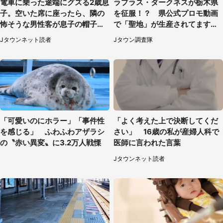
電車に乗った途端にグズる2歳息
ラプラス・ダークネスが栃木県
子。空いた席に座ったら、隣の
を征服！？ 県公式プロモ動画
怖そうな男性客が息子の帽子に
で「聖地」が生産されてます【7
手を伸ばし（千葉県・40代女
／31～1／31】
Jタウンネット読者
Jタウン調査隊
性）
「可愛いのにホラー」「事件性
「よく考えた上で決断してくだ
を感じる」 ふわふわアザラシ
さい」 16歳の私が産婦人科で
の〝赤い異変〟に3.2万人戦慄
医師に言われた言葉
Jタウンネット読者