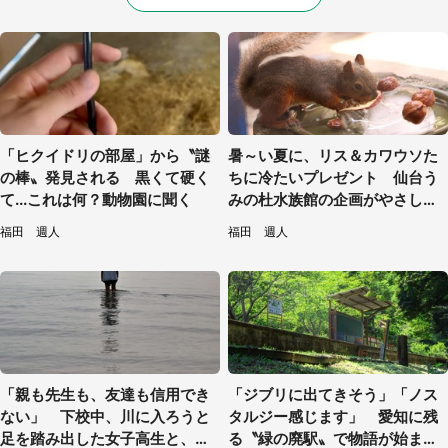
「ヒクイドリの部屋」から〝謎
暑～い夏に、リス＆カワウソた
の棒〟発見される 黒くて硬く
ちに冷たいプレゼント 仙台う
て...これは何？動物園に聞く
みの杜水族館の企画がやさしい
【7／31～8／23】
福田 週人
福田 週人
「親も先生も、友達も信用でき
「ジブリに出てきそう」「ノス
ない」 下校中、川に入ろうと
タルジー感じます」 愛知に残
足を踏み出した女子高生と、彼
る〝緑の廃駅〟で物語が始まり