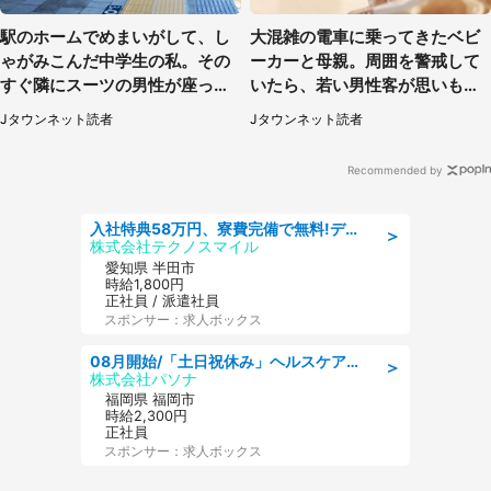
駅のホームでめまいがして、し
大混雑の電車に乗ってきたベビ
ゃがみこんだ中学生の私。その
ーカーと母親。周囲を警戒して
すぐ隣にスーツの男性が座って
いたら、若い男性客が思いもよ
きて（千葉県・20代女性）
らぬ行動に（東京都・50代女
Jタウンネット読者
Jタウンネット読者
性）
Recommended by
入社特典58万円、寮費完備で無料!デンソーで働こう!自動車工場で小型部品の検査業務 denso aichi
＞
株式会社テクノスマイル
愛知県 半田市
時給1,800円
正社員 / 派遣社員
スポンサー：求人ボックス
08月開始/「土日祝休み」ヘルスケア業界の産業保健師/高時給/未経験OK/要資格:保健師、正看護師
＞
株式会社パソナ
福岡県 福岡市
時給2,300円
正社員
スポンサー：求人ボックス