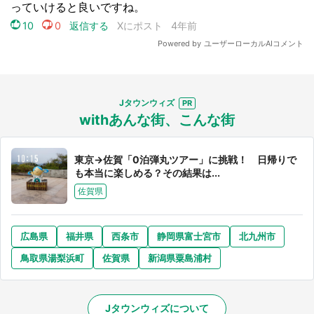
Jタウンウィズ
withあんな街、こんな街
東京→佐賀「0泊弾丸ツアー」に挑戦！ 日帰りで
も本当に楽しめる？その結果は...
佐賀県
広島県
福井県
西条市
静岡県富士宮市
北九州市
鳥取県湯梨浜町
佐賀県
新潟県粟島浦村
Jタウンウィズについて