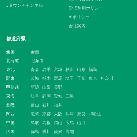
Jタウンチャンネル
SNS利用ポリシー
AIポリシー
会社案内
都道府県
全国
全国
北海道
北海道
東北
青森
岩手
宮城
秋田
山形
福島
関東
茨城
栃木
群馬
埼玉
千葉
東京
神奈川
甲信越
新潟
山梨
長野
東海
岐阜
静岡
愛知
三重
北陸
富山
石川
福井
関西
滋賀
京都
大阪
兵庫
奈良
和歌山
中国
鳥取
島根
岡山
広島
山口
四国
徳島
香川
愛媛
高知