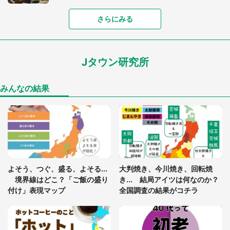
「富豪すぎ」1歳息子の〝店頭駄々こね〟の内容に1.
さらにみる
7万人驚がく 「お菓子売り場ならまだしも...」「ハ
ードル高い」
Jタウン研究所
「閉所恐怖症の私は新幹線で大パニック。隣席の青
年に『手を繋いで』とお願いしたら...」 体験談に
8万人感動
みんなの結果
「ゾワゾワする」「本当に気持ち悪い」 道端でバ
グっちゃってた〝野生の野菜〟に6.5万人戦慄
あまりにも四角すぎる猫、激写される 「これもう
よそう、つぐ、盛る、よそる...
大判焼き、今川焼き、回転焼
座布団だろ」「食パンの耳」と1.4万人困惑
境界線はどこ？「ご飯の盛り
き... 結局アイツは何なのか？
付け」表現マップ
全国調査の結果がコチラ
「修学旅行に途中参加する娘を送って行ったら、真
っ暗な道で遭難状態。なんとか見つけた民家に助け
を求めると、住人の男性が...」