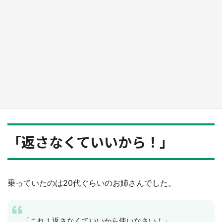
日向翔陽＆影山飛雄が笹かまを食べる！ アニ
メ『ハイキュー！！』×老舗「鐘崎」コラボで
限定グッズも【8／1～31】
もっとみる
「返さなくていいから！」
乗っていたのは20代ぐらいのお姉さんでした。
「これ！返さなくていいから使いなさい！」