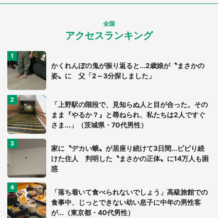
全国
アクセスランキング
かくれんぼの鬼が振り返ると...2歳娘が〝まさかの
姿〟に 父「2～3分探しました」
「上野駅の階段で、見知らぬ人と目が合った。その
まま『やるか？』と尋ねられ、私たちは2人ですぐ
さま...」（茨城県・70代男性）
家に〝デカい蛾〟が居座り続けて3日間...ビビり続
けた住人 判明した〝まさかの正体〟に14万人も困
惑
「落ち着いて食べられないでしょう」高級旅館での
食事中、じっとできない幼い息子に中年の男性客
が...（東京都・40代男性）