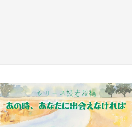
『小林さんちのメイドラゴン』と舞台のモデ
ル・越谷がコラボ 田んぼアートの見頃にあわ
せて企画続々【7／31～】
もっとみる