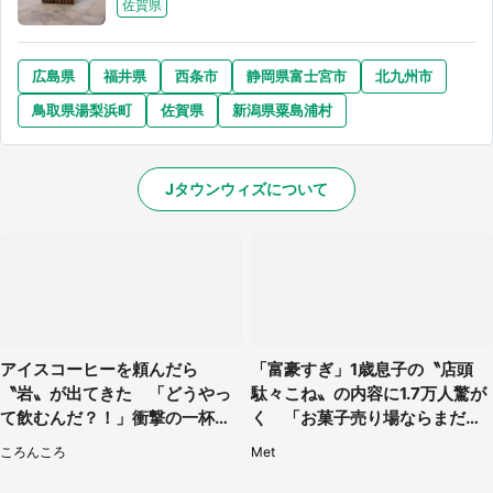
佐賀県
広島県
福井県
西条市
静岡県富士宮市
北九州市
鳥取県湯梨浜町
佐賀県
新潟県粟島浦村
Jタウンウィズについて
アイスコーヒーを頼んだら
「富豪すぎ」1歳息子の〝店頭
〝岩〟が出てきた 「どうやっ
駄々こね〟の内容に1.7万人驚が
て飲むんだ？！」衝撃の一杯が
く 「お菓子売り場ならまだし
話題
も...」「ハードル高い」
ころんころ
Met