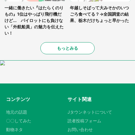
一緒に働きたい『はたらくのり
年越しそばって大みそかのいつ
もの』1位はやっぱり飛行機だ
ごろ食べてる？→全国調査の結
けど... パイロットにも負けな
果、栃木だけちょっと早かった
い「外航船員」の魅力を伝えた
い！
もっとみる
コンテンツ
サイト関連
地元の話題
Jタウンネットについて
〇〇してみた
読者投稿フォーム
動物ネタ
お問い合わせ