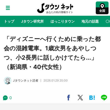
全国
トップ
Jタウン研究所
ほっこりタウン
地元の話題
〇
地域×二次元
絶景
あの時はありがとう
物語がはじ
「ディズニーへ行くために乗った都
会の混雑電車。1歳次男をあやしつ
ラプラス・ダークネスが栃木県を征服！？ 県
つ、小2長男に話しかけてたら...」
公式プロモ動画で「聖地」が生産されてます
【7／31～1／31】
（新潟県・40代女性）
『薬屋のひとりごと』の〝舞〟の世界に入り込
Jタウンネット読者
2026.01.29 20:00
む 六本木ヒルズ展望台でコラボ、本邦初公開
の「猫猫像」も【8／1～10／26】
0
日向翔陽＆影山飛雄が笹かまを食べる！ アニ
メ『ハイキュー！！』×老舗「鐘崎」コラボで
限定グッズも【8／1～31】