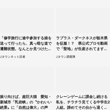
「修学旅行に途中参加する娘を
ラプラス・ダークネスが栃木県
送って行ったら、真っ暗な道で
を征服！？ 県公式プロモ動画
遭難状態。なんとか見つけた民
で「聖地」が生産されてます【7
家に助けを求めると、住人の男
／31～1／31】
Jタウンネット読者
Jタウン調査隊
性が...」
振り向けば、超巨大猫 愛知・
クレーンゲームに課金し続ける
新城市「乳岩峡」の〝かわいい
私を、チラチラ見てくる中学生2
絶景〟に「自然は偉大」の声
人組。諦めてその台から退く