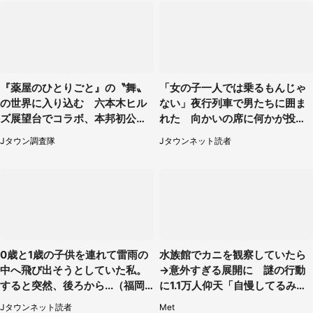
『薬屋のひとりごと』の〝舞〟
「女の子一人では乗るもんじゃ
の世界に入り込む 六本木ヒル
ない」夜行列車で男たちに囲ま
ズ展望台でコラボ、本邦初公開
れた 向かいの席に何かが投げ
の「猫猫像」も【8／1～10／2
られて（秋田県・60代女性）
Jタウン調査隊
Jタウンネット読者
6】
0歳と1歳の子供を連れて雷雨の
水族館でカニを観察していたら
中へ飛び出そうとしていた私。
→意外すぎる展開に 謎の行動
すると突然、後ろから...（福岡
に1.1万人仰天「自慢してるみた
県・30代女性）
い」
Jタウンネット読者
Met