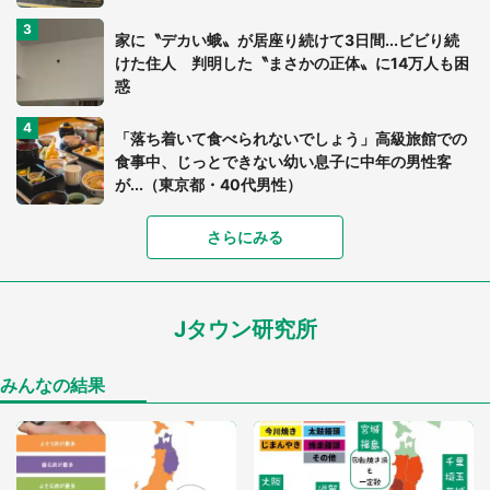
家に〝デカい蛾〟が居座り続けて3日間...ビビり続
けた住人 判明した〝まさかの正体〟に14万人も困
惑
「落ち着いて食べられないでしょう」高級旅館での
食事中、じっとできない幼い息子に中年の男性客
が...（東京都・40代男性）
「富豪すぎ」1歳息子の〝店頭駄々こね〟の内容に1.
さらにみる
7万人驚がく 「お菓子売り場ならまだしも...」「ハ
ードル高い」
Jタウン研究所
あまりにも四角すぎる猫、激写される 「これもう
座布団だろ」「食パンの耳」と1.4万人困惑
みんなの結果
「閉所恐怖症の私は新幹線で大パニック。隣席の青
年に『手を繋いで』とお願いしたら...」 体験談に
8万人感動