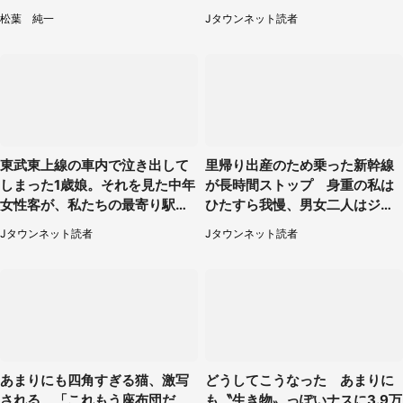
と、後ろから声が（東京都・40
松葉 純一
Jタウンネット読者
代女性）
東武東上線の車内で泣き出して
里帰り出産のため乗った新幹線
しまった1歳娘。それを見た中年
が長時間ストップ 身重の私は
女性客が、私たちの最寄り駅ま
ひたすら我慢、男女二人はジュ
でずっと（埼玉県・30代女性）
ースを買ってきて（50代女性）
Jタウンネット読者
Jタウンネット読者
あまりにも四角すぎる猫、激写
どうしてこうなった あまりに
される 「これもう座布団だ
も〝生き物〟っぽいナスに3.9万