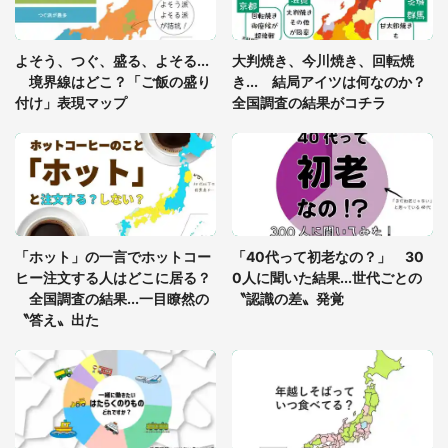
「ゾワゾワする」「本当に気持ち悪い」 道端でバ
よそう、つぐ、盛る、よそる...
大判焼き、今川焼き、回転焼
グっちゃってた〝野生の野菜〟に6.5万人戦慄
境界線はどこ？「ご飯の盛り
き... 結局アイツは何なのか？
付け」表現マップ
全国調査の結果がコチラ
「○○がない街に住んでいます」住人の呟きに30万
人驚がく 何が存在しないか、あなたはわかる？
「修学旅行に途中参加する娘を送って行ったら、真
っ暗な道で遭難状態。なんとか見つけた民家に助け
「ホット」の一言でホットコー
「40代って初老なの？」 30
を求めると、住人の男性が...」
ヒー注文する人はどこに居る？
0人に聞いた結果...世代ごとの
全国調査の結果...一目瞭然の
〝認識の差〟発覚
〝答え〟出た