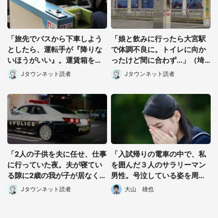
「旅先でバスから下車しよう
「娘と飲みに行ったら大宮駅
としたら、運転手が『降りな
で体調不良に。トイレに向か
いほうがいい』。運賃箱を塞
ったけど間に合わず...」（埼
いでまで止めてきて...」（神
玉県・40代女性）
Jタウンネット読者
Jタウンネット読者
奈川県・60代男性）
都道府選択
「2人の子供を夫に任せ、仕事
「入試帰りの電車の中で、私
に行っていた夜。夫が寝てい
を囲んだ３人のサラリーマン
る隙に2歳の我が子が居なくな
男性。号泣している姿を周り
り...」（北海道・40代女性）
から隠すように立ち...」（東
Jタウンネット読者
大山 雄也
京都・２０代女性）