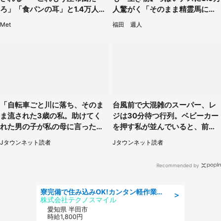
ろ」「食パンの耳」と1.4万人困
人驚がく「そのまま精霊馬に使
惑
えそう」
Met
福田 週人
「自転車ごと川に落ち、そのま
台風前で大混雑のスーパー、レ
ま流された3歳の私。助けてく
ジは30分待つ行列。ベビーカー
れた男の子が私の母に言ったの
を押す私が並んでいると、前の
は...」（千葉県・20代女性）
男性客が...
Jタウンネット読者
Jタウンネット読者
Recommended by
寮完備で住み込みOK!カンタン軽作業のお仕事 denso aichi
＞
株式会社テクノスマイル
愛知県 半田市
時給1,800円