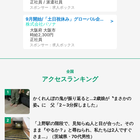
正社員 / 派遣社員
スポンサー：求人ボックス
9月開始/「土日祝休み」グローバル企業での産業保健のお仕事/保健師/高時給/残業なし/服装自由
＞
株式会社パソナ
大阪府 大阪市
時給2,300円
正社員
スポンサー：求人ボックス
全国
アクセスランキング
かくれんぼの鬼が振り返ると...2歳娘が〝まさかの
姿〟に 父「2～3分探しました」
「上野駅の階段で、見知らぬ人と目が合った。その
まま『やるか？』と尋ねられ、私たちは2人ですぐ
さま...」（茨城県・70代男性）