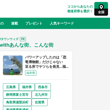
ココからあなたの
都道府県を選択！
全国
もの
連載
プレゼント
人気キーワード
Jタウンウィズ
withあんな街、こんな街
るさと納税
山形
福島
千葉
東京
神奈川
パワーアップしたのは「恐
竜博物館」だけじゃない
至る所でヤツらを発見...福
井県はもはや「ジュラシッ
福井県
ク・ワールド」だった
広島県
福井県
西条市
奈良
和歌山
静岡県富士宮市
北九州市
山口
べ
『小林さんちのメイドラゴン』と舞台
鳥取県湯梨浜町
佐賀県
×老
のモデル・越谷がコラボ 田んぼアー
【8
トの見頃にあわせて企画続々【7／31
新潟県粟島浦村