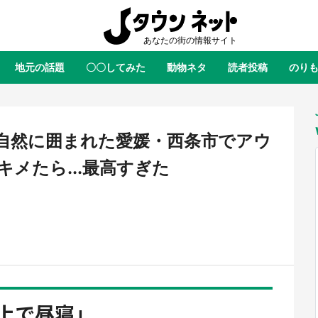
地元の話題
〇〇してみた
動物ネタ
読者投稿
のり
全国
全国
北海道
北海道
元
絶景
あの時はありがとう
物語がはじまる町へ
ふ
青森
岩手
宮城
秋田
東北
自然に囲まれた愛媛・西条市でアウ
茨城
栃木
群馬
埼玉
関東
メたら...最高すぎた
新潟
山梨
長野
甲信越
岐阜
静岡
愛知
三重
東海
富山
石川
福井
北陸
滋賀
京都
大阪
兵庫
関西
鳥取
島根
岡山
広島
中国
屋のひとりごと』の〝舞〟の世界
日向翔陽＆影山飛雄が笹かまを食
り込む 六本木ヒルズ展望台でコ
る！ アニメ『ハイキュー！！』
徳島
香川
愛媛
高知
上で昼寝」
四国
、本邦初公開の「猫猫像」も【8
舗「鐘崎」コラボで限定グッズも