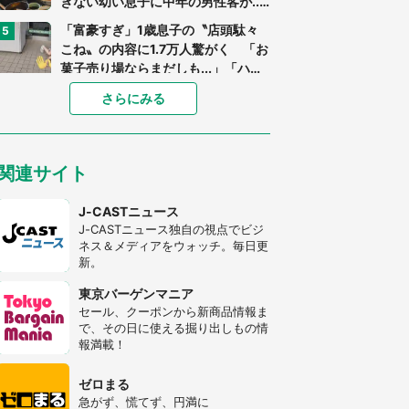
きない幼い息子に中年の男性客が...
（東京都・40代男性）
「富豪すぎ」1歳息子の〝店頭駄々
こね〟の内容に1.7万人驚がく 「お
菓子売り場ならまだしも...」「ハー
ドル高い」
「閉所恐怖症の私は新幹線で大パニ
さらにみる
ック。隣席の青年に『手を繋いで』
とお願いしたら...」 体験談に8万
人感動
「ゾワゾワする」「本当に気持ち悪
関連サイト
い」 道端でバグっちゃってた〝野
生の野菜〟に6.5万人戦慄
J-CASTニュース
J-CASTニュース独自の視点でビジ
あまりにも四角すぎる猫、激写され
ネス＆メディアをウォッチ。毎日更
る 「これもう座布団だろ」「食パ
新。
ンの耳」と1.4万人困惑
東京バーゲンマニア
「修学旅行に途中参加する娘を送っ
セール、クーポンから新商品情報ま
て行ったら、真っ暗な道で遭難状
で、その日に使える掘り出しもの情
態。なんとか見つけた民家に助けを
報満載！
求めると、住人の男性が...」
「孫にあげると思って、あなたにこ
れをあげる」 真夏の山道で見知ら
ゼロまる
ぬお婆さんに握らされたもの（山口
急がず、慌てず、円満に