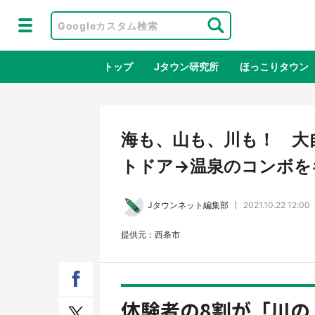
トップ
Jタウン研究所
ほっこりタウン
地域×二次
海も、山も、川も！ 大
トドア→温泉のコンボをキ
Jタウンネット編集部
2021.10.22 12:00
提供元：西条市
ラプラス・ダークネスが栃木県を征
『薬
服！？ 県公式プロモ動画で「聖地」
に入
体験者の8割が「川の
が生産されてます【7／31～1／31】
ラボ