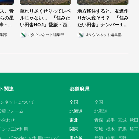
ス、青
至れり尽くせりってレベ
地方移住すると、友達作
らの星
ルじゃない... 「住みた
りが大変そう？ 「住み
高峰・石
い田舎NO.1」愛媛・西
たい田舎」ナンバー１の
自然を
条市には、日本一親身な
愛媛・西条市なら、その
集部
Jタウンネット編集部
Jタウンネット編集部
移住コンサルタントがい
心配はいりません
た
ト関連
都道府県
ウンネットについて
全国
全国
投稿フォーム
北海道
北海道
い合わせ
東北
青森
岩手
宮城
秋田
テンツ二次利用
関東
茨城
栃木
群馬
埼玉
ー（Cookie）の利用について
甲信越
新潟
山梨
長野