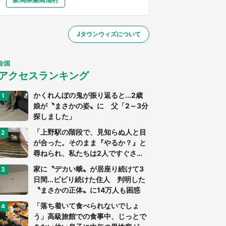
大分
宮崎
鹿児島
沖縄
～】
Jタウンウィズについて
する
全国
アクセスランキング
かくれんぼの鬼が振り返ると...2歳
娘が〝まさかの姿〟に 父「2～3分
探しました」
「上野駅の階段で、見知らぬ人と目
が合った。そのまま『やるか？』と
尋ねられ、私たちは2人ですぐさ
ま...」（茨城県・70代男性）
家に〝デカい蛾〟が居座り続けて3
日間...ビビり続けた住人 判明した
〝まさかの正体〟に14万人も困惑
「落ち着いて食べられないでしょ
う」高級旅館での食事中、じっとで