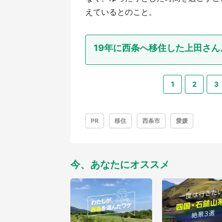
えているとのこと。
19年に西条へ移住した上田さ
1
2
3
PR
移住
西条市
愛媛
今、あなたにオススメ