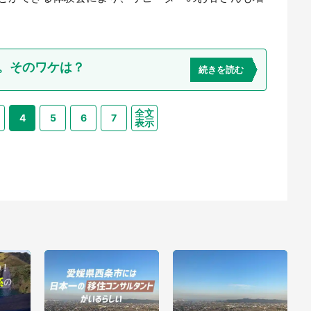
ん。そのワケは？
続きを読む
全文
4
5
6
7
表示