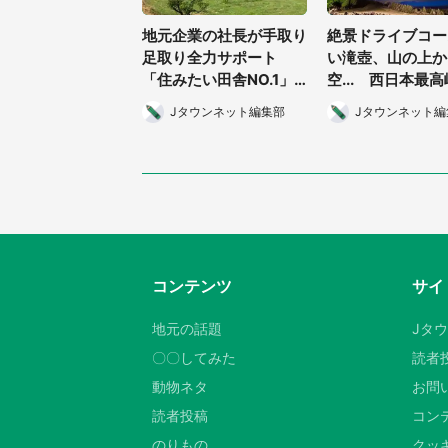
地元企業の社長が手取り
絶景ドライブコー
足取り全力サポート
い滝壺、山の上か
「住みたい田舎NO.1」
空... 西日本最
愛媛・西条市の心強すぎ
鎚山の雄大すぎる
Jタウンネット編集部
Jタウンネット編
る「移住の味方」
満喫してきた
コンテンツ
サイ
地元の話題
Jタ
〇〇してみた
読者
動物ネタ
お問
読者投稿
コン
のりもの
クッキ