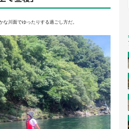
福岡
佐賀
長崎
熊本
～10／26】
九州
／1～31】
もっとみる
選択
静かな川面でゆったりする過ごし方だ。