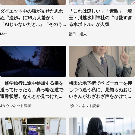
ダイエット中の猫が見せた思わ
「これは涼しい」「素敵」 埼
ぬ〝進歩〟に16万人驚がく
玉・川越氷川神社の〝可愛すぎ
「AIじゃないだと...」「そのう
る水ボトル〟が人気
ち喋りそう」
Met
福田 週人
「修学旅行に途中参加する娘を
梅田の地下街でベビーカーを押
送って行ったら、真っ暗な道で
しつつ迷う私に、見知らぬおじ
遭難状態。なんとか見つけた民
いさんがわざわざ声をかけてき
家に助けを求めると、住人の男
て（兵庫県・30代女性）
Jタウンネット読者
Jタウンネット読者
性が...」