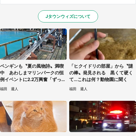
Jタウンウィズについて
ペンギンも〝夏の風物詩〟満喫
「ヒクイドリの部屋」から〝謎
中 あわしまマリンパークの恒
の棒〟発見される 黒くて硬く
例イベントに2.2万興奮「ずっと
て...これは何？動物園に聞く
見てたい」
福田 週人
福田 週人