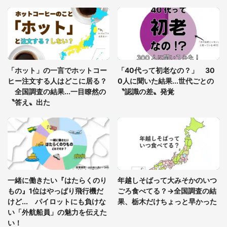
「○○がない街に住んでいます」住人の呟きに30万
人驚がく 何が存在しないか、あなたはわかる？
「修学旅行に途中参加する娘を送って行ったら、真
っ暗な道で遭難状態。なんとか見つけた民家に助け
「ホット」の一言でホットコー
「40代って初老なの？」 30
を求めると、住人の男性が...」
ヒー注文する人はどこに居る？
0人に聞いた結果...世代ごとの
全国調査の結果...一目瞭然の
〝認識の差〟発覚
〝答え〟出た
一緒に働きたい『はたらくのり
年越しそばって大みそかのいつ
もの』1位はやっぱり飛行機だ
ごろ食べてる？→全国調査の結
けど... パイロットにも負けな
果、栃木だけちょっと早かった
い「外航船員」の魅力を伝えた
い！