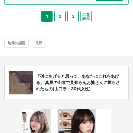
全文
1
2
3
表示
地元の話題
長野
「孫にあげると思って、あなたにこれをあげ
る」 真夏の山道で見知らぬお婆さんに握らさ
れたもの(山口県・30代女性)