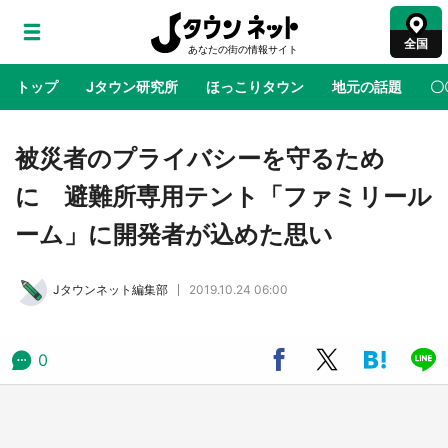
全国
トップ
Jタウン研究所
ほっこりタウン
地元の話題
〇
地域×二次元
絶景
あの時はありがとう
物語がはじ
被災者のプライバシーを守るため
に 避難所専用テント「ファミリール
ラプラス・ダークネスが栃木県を征服！？ 県
ーム」に開発者が込めた思い
公式プロモ動画で「聖地」が生産されてます
【7／31～1／31】
Jタウンネット編集部
2019.10.24 06:00
『薬屋のひとりごと』の〝舞〟の世界に入り込
む 六本木ヒルズ展望台でコラボ、本邦初公開
の「猫猫像」も【8／1～10／26】
0
日向翔陽＆影山飛雄が笹かまを食べる！ アニ
メ『ハイキュー！！』×老舗「鐘崎」コラボで
限定グッズも【8／1～31】