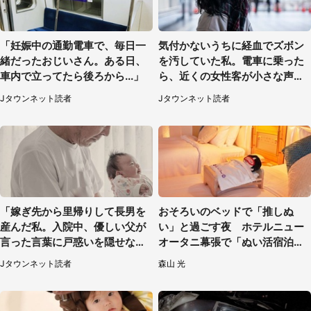
「妊娠中の通勤電車で、毎日一
気付かないうちに経血でズボン
緒だったおじいさん。ある日、
を汚していた私。電車に乗った
車内で立ってたら後ろから...」
ら、近くの女性客が小さな声で
（千葉県・10代女性）
Jタウンネット読者
Jタウンネット読者
「嫁ぎ先から里帰りして長男を
おそろいのベッドで「推しぬ
産んだ私。入院中、優しい父が
い」と過ごす夜 ホテルニュー
言った言葉に戸惑いを隠せな
オータニ幕張で「ぬい活宿泊プ
い」（兵庫県・50代女性）
ラン」開始【8／8～3／31】
Jタウンネット読者
森山 光