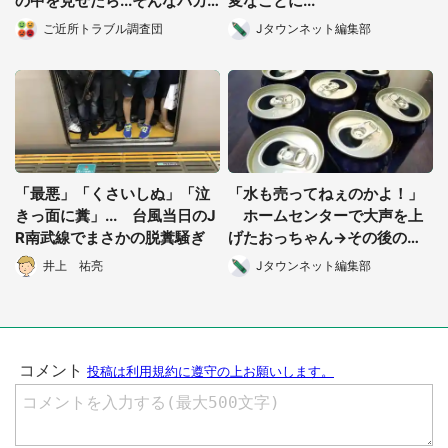
の中を見せたら...そんなバカ
変なことに...
な！」（都道府県・年齢不
ご近所トラブル調査団
Jタウンネット編集部
明）
「最悪」「くさいしぬ」「泣
「水も売ってねぇのかよ！」
きっ面に糞」... 台風当日のJ
ホームセンターで大声を上
R南武線でまさかの脱糞騒ぎ
げたおっちゃん→その後の行
動が予想外だった
都道府選択
井上 祐亮
Jタウンネット編集部