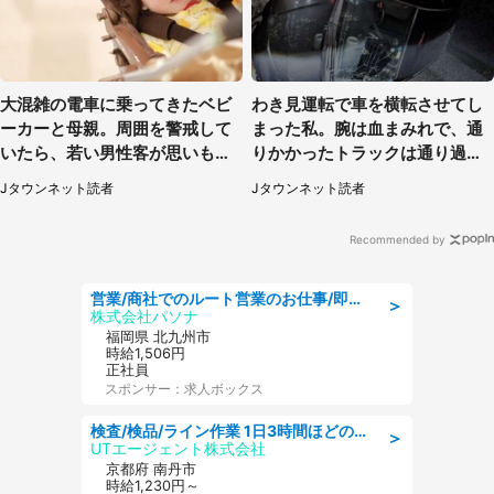
大混雑の電車に乗ってきたベビ
わき見運転で車を横転させてし
ーカーと母親。周囲を警戒して
まった私。腕は血まみれで、通
いたら、若い男性客が思いもよ
りかかったトラックは通り過ぎ
らぬ行動に（東京都・50代女
ていき...（福岡県・30代女性）
Jタウンネット読者
Jタウンネット読者
性）
Recommended by
営業/商社でのルート営業のお仕事/即日勤務可/車通勤可/営業
＞
株式会社パソナ
福岡県 北九州市
時給1,506円
正社員
スポンサー：求人ボックス
検査/検品/ライン作業 1日3時間ほどの短時間 土日祝休 残業少なめ 検品·検査
＞
UTエージェント株式会社
京都府 南丹市
時給1,230円～