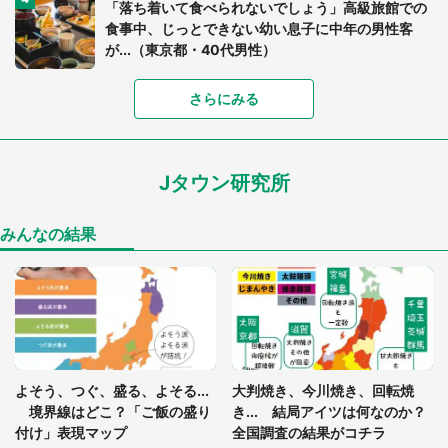
「落ち着いて食べられないでしょう」高級旅館での
食事中、じっとできない幼い息子に中年の男性客
が...（東京都・40代男性）
「富豪すぎ」1歳息子の〝店頭駄々こね〟の内容に1.
さらにみる
7万人驚がく 「お菓子売り場ならまだしも...」「ハ
ードル高い」
Jタウン研究所
あまりにも四角すぎる猫、激写される 「これもう
座布団だろ」「食パンの耳」と1.4万人困惑
みんなの結果
「閉所恐怖症の私は新幹線で大パニック。隣席の青
年に『手を繋いで』とお願いしたら...」 体験談に
8万人感動
「ゾワゾワする」「本当に気持ち悪い」 道端でバ
よそう、つぐ、盛る、よそる...
大判焼き、今川焼き、回転焼
グっちゃってた〝野生の野菜〟に6.5万人戦慄
境界線はどこ？「ご飯の盛り
き... 結局アイツは何なのか？
付け」表現マップ
全国調査の結果がコチラ