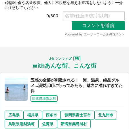
選択する
Jタウンウィズ
withあんな街、こんな街
五感の全部が刺激される！ 海、温泉、絶品グル
メ...湯梨浜町に行ってみたら、魅力に溢れすぎてた
件
鳥取県湯梨浜町
広島県
福井県
西条市
静岡県富士宮市
北九州市
鳥取県湯梨浜町
佐賀県
新潟県粟島浦村