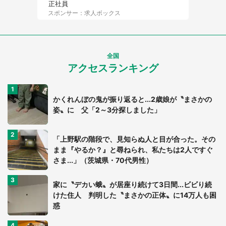
正社員
スポンサー：求人ボックス
全国
アクセスランキング
かくれんぼの鬼が振り返ると...2歳娘が〝まさかの
姿〟に 父「2～3分探しました」
「上野駅の階段で、見知らぬ人と目が合った。その
まま『やるか？』と尋ねられ、私たちは2人ですぐ
さま...」（茨城県・70代男性）
家に〝デカい蛾〟が居座り続けて3日間...ビビり続
けた住人 判明した〝まさかの正体〟に14万人も困
惑