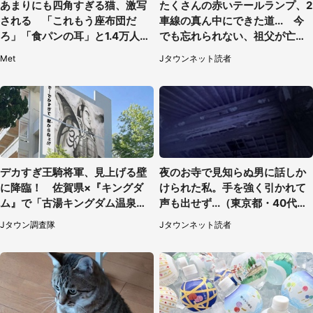
あまりにも四角すぎる猫、激写
たくさんの赤いテールランプ、2
される 「これもう座布団だ
車線の真ん中にできた道... 今
ろ」「食パンの耳」と1.4万人困
でも忘れられない、祖父が亡く
惑
なった夜に見た光景（30代女
Met
Jタウンネット読者
性）
デカすぎ王騎将軍、見上げる壁
夜のお寺で見知らぬ男に話しか
に降臨！ 佐賀県×『キングダ
けられた私。手を強く引かれて
ム』で「古湯キングダム温泉
声も出せず...（東京都・40代女
郷」【7／17～9／30】
性）
Jタウン調査隊
Jタウンネット読者