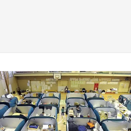
『小林さんちのメイドラゴン』と舞台のモデ
ル・越谷がコラボ 田んぼアートの見頃にあわ
せて企画続々【7／31～】
もっとみる