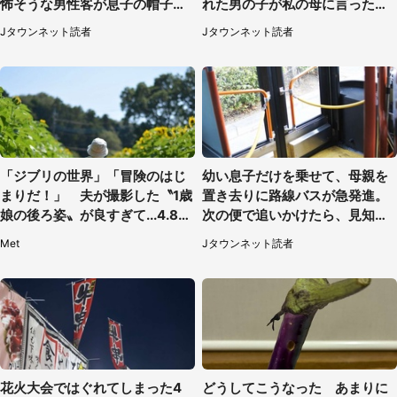
怖そうな男性客が息子の帽子に
れた男の子が私の母に言ったの
手を伸ばし（千葉県・40代女
は...」（千葉県・20代女性）
Jタウンネット読者
Jタウンネット読者
性）
「ジブリの世界」「冒険のはじ
幼い息子だけを乗せて、母親を
まりだ！」 夫が撮影した〝1歳
置き去りに路線バスが急発進。
娘の後ろ姿〟が良すぎて...4.8万
次の便で追いかけたら、見知ら
人感激
ぬ若い女性が（京都府・60代女
Met
Jタウンネット読者
性）
花火大会ではぐれてしまった4
どうしてこうなった あまりに