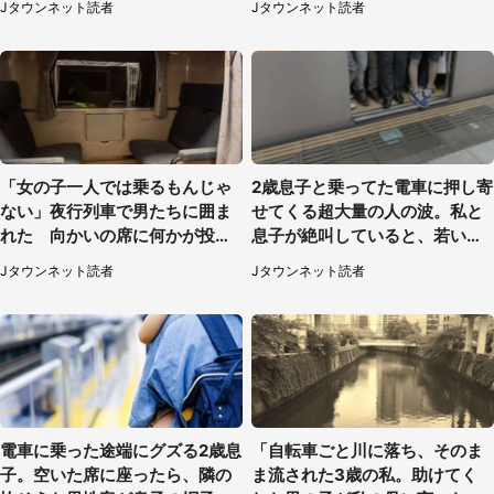
Jタウンネット読者
Jタウンネット読者
性）
「女の子一人では乗るもんじゃ
2歳息子と乗ってた電車に押し寄
ない」夜行列車で男たちに囲ま
せてくる超大量の人の波。私と
れた 向かいの席に何かが投げ
息子が絶叫していると、若いカ
られて（秋田県・60代女性）
ップルの乗客が...（東京都・60
Jタウンネット読者
Jタウンネット読者
代女性）
電車に乗った途端にグズる2歳息
「自転車ごと川に落ち、そのま
子。空いた席に座ったら、隣の
ま流された3歳の私。助けてく