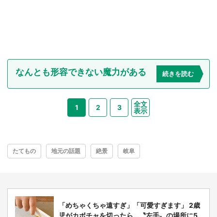
なんとも形容できない魔力がある
続きを読む
全文
1
2
3
表示
たてもの
地元の話題
絶景
岐阜
「めちゃくちゃ遠すぎ」「可愛すぎます」 2歳
児がカボチャを切ったら...〝左手〟の場所に5.