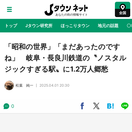
全国
トップ
Jタウン研究所
ほっこりタウン
地元の話題
〇
地域×二次元
絶景
あの時はありがとう
物語がはじ
「昭和の世界」「まだあったのです
ね」 岐阜・長良川鉄道の〝ノスタル
鳥取・境港「ゲゲゲの妖怪楽園」限定だった鬼
ジックすぎる駅〟に1.2万人郷愁
太郎グッズ買える 銀座・博品館TOY PARKへ
急げ【8／8～31】
松葉 純一
2025.04.01 20:30
ラプラス・ダークネスが栃木県を征服！？ 県
公式プロモ動画で「聖地」が生産されてます
【7／31～1／31】
0
『薬屋のひとりごと』の〝舞〟の世界に入り込
む 六本木ヒルズ展望台でコラボ、本邦初公開
の「猫猫像」も【8／1～10／26】