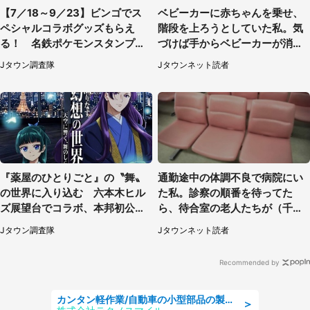
【7／18～9／23】ビンゴでス
ベビーカーに赤ちゃんを乗せ、
ペシャルコラボグッズもらえ
階段を上ろうとしていた私。気
る！ 名鉄ポケモンスタンプラ
づけば手からベビーカーが消え
リー2026
ていて（神奈川県・60代女性）
Jタウン調査隊
Jタウンネット読者
『薬屋のひとりごと』の〝舞〟
通勤途中の体調不良で病院にい
の世界に入り込む 六本木ヒル
た私。診察の順番を待ってた
ズ展望台でコラボ、本邦初公開
ら、待合室の老人たちが（千葉
の「猫猫像」も【8／1～10／2
県・50代男性）
Jタウン調査隊
Jタウンネット読者
6】
Recommended by
カンタン軽作業/自動車の小型部品の製造オペレーター denso aichi
＞