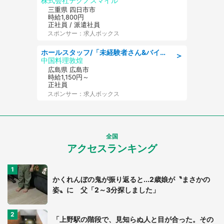
株式会社テクノスマイル
三重県 四日市市
時給1,800円
正社員 / 派遣社員
スポンサー：求人ボックス
ホールスタッフ/「未経験者さん&バイトデビューも大歓迎」残業ほぼなし×1日3時間〜勤務OK!フォロー体制も充実/広島県/広島市南区
＞
中国料理敦煌
広島県 広島市
時給1,150円～
正社員
スポンサー：求人ボックス
全国
アクセスランキング
かくれんぼの鬼が振り返ると...2歳娘が〝まさかの
姿〟に 父「2～3分探しました」
「上野駅の階段で、見知らぬ人と目が合った。その