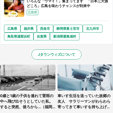
いろんな「ウマイ！」集まってます 「日本三大酒
どころ」広島を味わうチャンスが到来中
広島県
広島県
福井県
西条市
静岡県富士宮市
北九州市
鳥取県湯梨浜町
佐賀県
新潟県粟島浦村
Jタウンウィズについて
0歳と1歳の子供を連れて雷雨の
車いす生活を送っていた故郷の
中へ飛び出そうとしていた私。
友人 サラリーマンがわらわら
すると突然、後ろから...（福岡
寄ってきて車いすを持ち上げ連
県・30代女性）
れて行った（福岡県・60代女