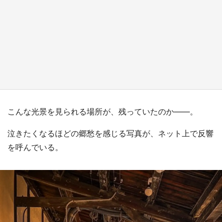
日向翔陽＆影山飛雄が笹かまを食べる！ アニ
メ『ハイキュー！！』×老舗「鐘崎」コラボで
限定グッズも【8／1～31】
もっとみる
こんな光景を見られる場所が、残っていたのか――。
泣きたくなるほどの郷愁を感じる写真が、ネット上で反響
を呼んでいる。