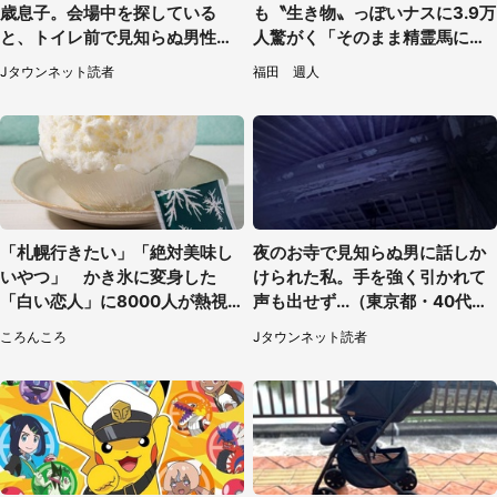
歳息子。会場中を探している
も〝生き物〟っぽいナスに3.9万
と、トイレ前で見知らぬ男性に
人驚がく「そのまま精霊馬に使
（東京都・女性）
えそう」
Jタウンネット読者
福田 週人
「札幌行きたい」「絶対美味し
夜のお寺で見知らぬ男に話しか
いやつ」 かき氷に変身した
けられた私。手を強く引かれて
「白い恋人」に8000人が熱視
声も出せず...（東京都・40代女
線【期間限定】
性）
ころんころ
Jタウンネット読者