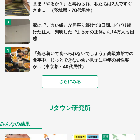
まま『やるか？』と尋ねられ、私たちは2人ですぐ
さま...」（茨城県・70代男性）
家に〝デカい蛾〟が居座り続けて3日間...ビビり続
けた住人 判明した〝まさかの正体〟に14万人も困
惑
「落ち着いて食べられないでしょう」高級旅館での
食事中、じっとできない幼い息子に中年の男性客
が...（東京都・40代男性）
さらにみる
「可愛いのにホラー」「事件性を感じる」 ふわふ
わアザラシの〝赤い異変〟に3.2万人戦慄
Jタウン研究所
「孫にあげると思って、あなたにこれをあげる」
真夏の山道で見知らぬお婆さんに握らされたもの
（山口県・30代女性）
みんなの結果