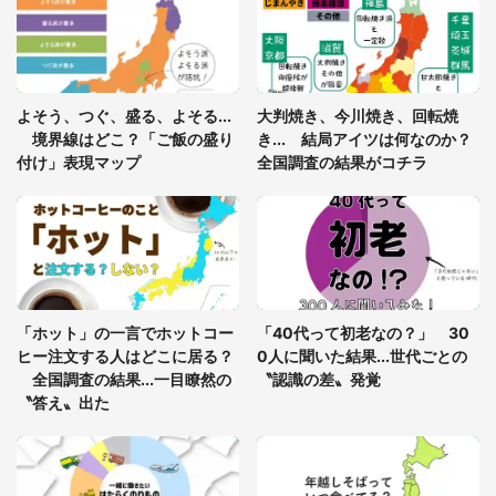
「ゾワゾワする」「本当に気持ち悪い」 道端でバ
グっちゃってた〝野生の野菜〟に6.5万人戦慄
「閉所恐怖症の私は新幹線で大パニック。隣席の青
年に『手を繋いで』とお願いしたら...」 体験談に
よそう、つぐ、盛る、よそる...
大判焼き、今川焼き、回転焼
8万人感動
境界線はどこ？「ご飯の盛り
き... 結局アイツは何なのか？
付け」表現マップ
全国調査の結果がコチラ
「富豪すぎ」1歳息子の〝店頭駄々こね〟の内容に1.
7万人驚がく 「お菓子売り場ならまだしも...」「ハ
ードル高い」
あまりにも四角すぎる猫、激写される 「これもう
座布団だろ」「食パンの耳」と1.4万人困惑
「ホット」の一言でホットコー
「40代って初老なの？」 30
ヒー注文する人はどこに居る？
0人に聞いた結果...世代ごとの
全国調査の結果...一目瞭然の
〝認識の差〟発覚
〝答え〟出た