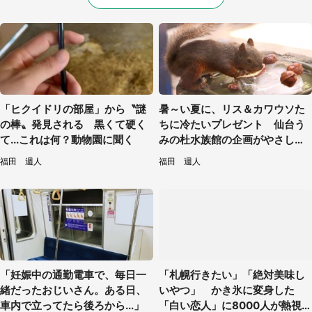
「ヒクイドリの部屋」から〝謎
暑～い夏に、リス＆カワウソた
の棒〟発見される 黒くて硬く
ちに冷たいプレゼント 仙台う
て...これは何？動物園に聞く
みの杜水族館の企画がやさしい
【7／31～8／23】
福田 週人
福田 週人
「妊娠中の通勤電車で、毎日一
「札幌行きたい」「絶対美味し
緒だったおじいさん。ある日、
いやつ」 かき氷に変身した
車内で立ってたら後ろから...」
「白い恋人」に8000人が熱視