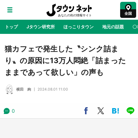
全国
トップ
Jタウン研究所
ほっこりタウン
地元の話題
〇
地域×二次元
絶景
あの時はありがとう
物語がはじ
猫カフェで発生した〝シンク詰ま
り〟の原因に13万人悶絶「詰まった
アニメ『はたらく細胞』と神奈川県の3度目コ
ままであって欲しい」の声も
ラボ 作品の世界観通じて「小児がん」学べる
【8／10～31※平日限定】
横田 絢
2024.08.01 11:00
鳥取・境港「ゲゲゲの妖怪楽園」限定だった鬼
太郎グッズ買える 銀座・博品館TOY PARKへ
急げ【8／8～31】
0
ラプラス・ダークネスが栃木県を征服！？ 県
公式プロモ動画で「聖地」が生産されてます
【7／31～1／31】