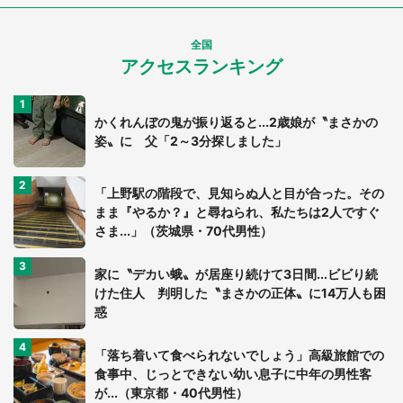
全国
アクセスランキング
かくれんぼの鬼が振り返ると...2歳娘が〝まさかの
姿〟に 父「2～3分探しました」
「上野駅の階段で、見知らぬ人と目が合った。その
まま『やるか？』と尋ねられ、私たちは2人ですぐ
さま...」（茨城県・70代男性）
家に〝デカい蛾〟が居座り続けて3日間...ビビり続
けた住人 判明した〝まさかの正体〟に14万人も困
惑
「落ち着いて食べられないでしょう」高級旅館での
食事中、じっとできない幼い息子に中年の男性客
が...（東京都・40代男性）