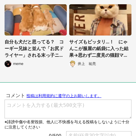
自分も犬だと思ってる？ コ
サイズもピッタリ...！ にゃ
ーギー兄妹と並んで「お尻ド
んこが服屋の紙袋に入った結
ライヤー」される末っ子ニャ
果→思わず二度見の猫顔マッ
ンコにほっこり
チョ爆誕
meme
井上 祐亮