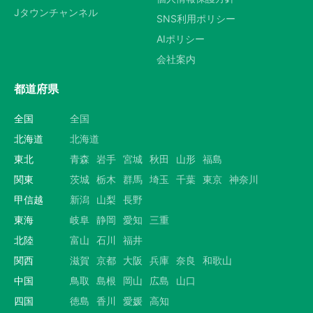
Jタウンチャンネル
SNS利用ポリシー
AIポリシー
会社案内
都道府県
全国
全国
北海道
北海道
東北
青森
岩手
宮城
秋田
山形
福島
関東
茨城
栃木
群馬
埼玉
千葉
東京
神奈川
甲信越
新潟
山梨
長野
東海
岐阜
静岡
愛知
三重
北陸
富山
石川
福井
関西
滋賀
京都
大阪
兵庫
奈良
和歌山
中国
鳥取
島根
岡山
広島
山口
四国
徳島
香川
愛媛
高知