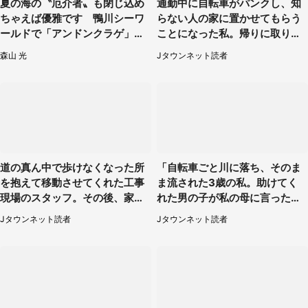
夏の海の〝厄介者〟も閉じ込め
通勤中に自転車がパンクし、知
ちゃえば優雅です 鴨川シーワ
らない人の家に置かせてもらう
ールドで「アンドンクラゲ」期
ことになった私。帰りに取りに
間限定展示【7／29～】
行くと、なんと...（東京都・40
森山 光
Jタウンネット読者
代女性）
道の真ん中で歩けなくなった所
「自転車ごと川に落ち、そのま
を抱えて移動させてくれた工事
ま流された3歳の私。助けてく
現場のスタッフ。その後、家ま
れた男の子が私の母に言ったの
で私を送ると（大阪府・40代女
は...」（千葉県・20代女性）
Jタウンネット読者
Jタウンネット読者
性）