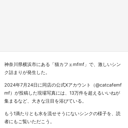
『薬屋のひとりごと』の〝舞〟の世界に入り込
む 六本木ヒルズ展望台でコラボ、本邦初公開
の「猫猫像」も【8／1～10／26】
もっとみる
神奈川県横浜市にある「猫カフェmfmf」で、激しいシン
ク詰まりが発生した。
2024年7月24日に同店の公式Xアカウント（@catcafemf
mf）が投稿した現場写真には、13万件を超えるいいねが
集まるなど、大きな注目を浴びている。
もう1滴たりとも水を流せそうにないシンクの様子を、読
者にもご覧いただこう。