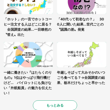
あまりにも四角すぎる猫、激写される 「これもう
座布団だろ」「食パンの耳」と1.4万人困惑
「ホット」の一言でホットコー
「40代って初老なの？」 30
ヒー注文する人はどこに居る？
0人に聞いた結果...世代ごとの
全国調査の結果...一目瞭然の
〝認識の差〟発覚
〝答え〟出た
一緒に働きたい『はたらくのり
年越しそばって大みそかのいつ
もの』1位はやっぱり飛行機だ
ごろ食べてる？→全国調査の結
けど... パイロットにも負けな
果、栃木だけちょっと早かった
い「外航船員」の魅力を伝えた
い！
もっとみる