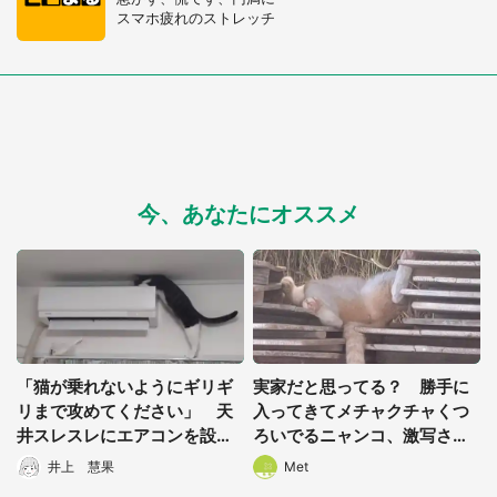
スマホ疲れのストレッチ
今、あなたにオススメ
「猫が乗れないようにギリギ
実家だと思ってる？ 勝手に
リまで攻めてください」 天
入ってきてメチャクチャくつ
井スレスレにエアコンを設置
ろいでるニャンコ、激写され
してもらった結果がこちらで
る
井上 慧果
Met
す