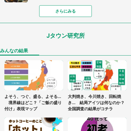
さらにみる
「可愛いのにホラー」「事件性を感じる」 ふわふ
わアザラシの〝赤い異変〟に3.2万人戦慄
Jタウン研究所
「孫にあげると思って、あなたにこれをあげる」
真夏の山道で見知らぬお婆さんに握らされたもの
（山口県・30代女性）
みんなの結果
「ゾワゾワする」「本当に気持ち悪い」 道端でバ
グっちゃってた〝野生の野菜〟に6.5万人戦慄
「閉所恐怖症の私は新幹線で大パニック。隣席の青
年に『手を繋いで』とお願いしたら...」 体験談に
よそう、つぐ、盛る、よそる...
大判焼き、今川焼き、回転焼
8万人感動
境界線はどこ？「ご飯の盛り
き... 結局アイツは何なのか？
付け」表現マップ
全国調査の結果がコチラ
「富豪すぎ」1歳息子の〝店頭駄々こね〟の内容に1.
7万人驚がく 「お菓子売り場ならまだしも...」「ハ
ードル高い」