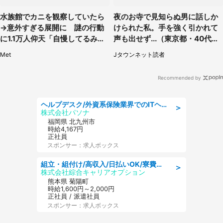
水族館でカニを観察していたら
夜のお寺で見知らぬ男に話しか
→意外すぎる展開に 謎の行動
けられた私。手を強く引かれて
に1.1万人仰天「自慢してるみた
声も出せず...（東京都・40代女
い」
性）
Met
Jタウンネット読者
Recommended by
ヘルプデスク/外資系保険業界でのITヘルプデスク業務/駅近/即日勤務可/ヘルプデスク
＞
株式会社パソナ
福岡県 北九州市
時給4,167円
正社員
スポンサー：求人ボックス
組立・組付け/高収入/日払いOK/寮費無料/交替制/20・30・40代活躍中
＞
株式会社綜合キャリアオプション
熊本県 菊陽町
時給1,600円～2,000円
正社員 / 派遣社員
スポンサー：求人ボックス