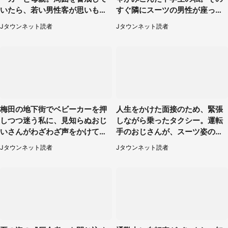
いたら、若い男性客が思いもよ
すぐ隣にスーツの男性が座って
らぬ行動に（東京都・50代女
きて（千葉県・20代女性）
Jタウンネット読者
Jタウンネット読者
性）
梅田の地下街でベビーカーを押
人生をかけた面接のため、緊張
しつつ迷う私に、見知らぬおじ
しながら乗ったタクシー。運転
いさんがわざわざ声をかけてき
手のおじさんが、スーツ姿の私
て（兵庫県・30代女性）
を見て...（福岡県・30代女性）
Jタウンネット読者
Jタウンネット読者