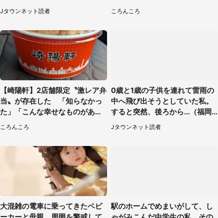
線【期間限定】
Jタウンネット読者
ころんころ
【崎陽軒】2店舗限定〝激レア弁
0歳と1歳の子供を連れて雷雨の
当〟が存在した 「知らなかっ
中へ飛び出そうとしていた私。
た」「こんな幸せなものがあっ
すると突然、後ろから...（福岡
たなんて...」
県・30代女性）
ころんころ
Jタウンネット読者
大混雑の電車に乗ってきたベビ
駅のホームでめまいがして、し
ーカーと母親。周囲を警戒して
ゃがみこんだ中学生の私。その