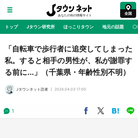
全国
トップ
Jタウン研究所
ほっこりタウン
地元の話題
〇
地域×二次元
絶景
あの時はありがとう
物語がはじ
「自転車で歩行者に追突してしまった
私。すると相手の男性が、私が謝罪す
ラプラス・ダークネスが栃木県を征服！？ 県
る前に...」（千葉県・年齢性別不明）
公式プロモ動画で「聖地」が生産されてます
【7／31～1／31】
Jタウンネット読者
2024.04.03 17:00
『薬屋のひとりごと』の〝舞〟の世界に入り込
む 六本木ヒルズ展望台でコラボ、本邦初公開
の「猫猫像」も【8／1～10／26】
1
日向翔陽＆影山飛雄が笹かまを食べる！ アニ
メ『ハイキュー！！』×老舗「鐘崎」コラボで
限定グッズも【8／1～31】