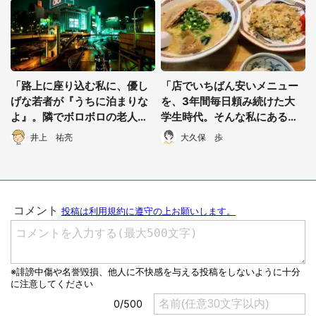
「路上に座り込む私に、優し
「店でいちばん安いメニュー
げな若者が『うちに泊まりな
を、3年間毎日頼み続けた大
よ』。隣でボロボロの老人が
学生時代。そんな私にある
それを聞いていて...」（千葉
日、店の奥さんが...」（東京
井上 祐亮
大久保 歩
県・40代男性）
都・50代男性）