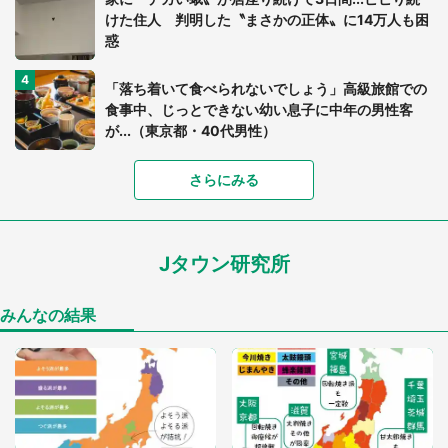
けた住人 判明した〝まさかの正体〟に14万人も困
惑
「落ち着いて食べられないでしょう」高級旅館での
食事中、じっとできない幼い息子に中年の男性客
が...（東京都・40代男性）
「富豪すぎ」1歳息子の〝店頭駄々こね〟の内容に1.
さらにみる
7万人驚がく 「お菓子売り場ならまだしも...」「ハ
ードル高い」
Jタウン研究所
あまりにも四角すぎる猫、激写される 「これもう
座布団だろ」「食パンの耳」と1.4万人困惑
みんなの結果
「閉所恐怖症の私は新幹線で大パニック。隣席の青
年に『手を繋いで』とお願いしたら...」 体験談に
8万人感動