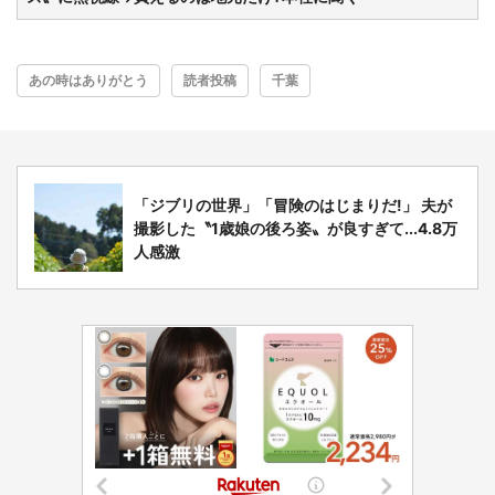
都道府選択
あの時はありがとう
読者投稿
千葉
「ジブリの世界」「冒険のはじまりだ!」 夫が
撮影した〝1歳娘の後ろ姿〟が良すぎて...4.8万
人感激
選択する