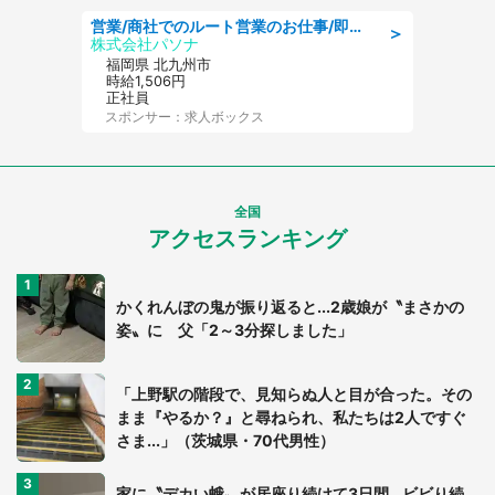
営業/商社でのルート営業のお仕事/即日勤務可/車通勤可/営業
＞
株式会社パソナ
福岡県 北九州市
時給1,506円
正社員
スポンサー：求人ボックス
全国
アクセスランキング
かくれんぼの鬼が振り返ると...2歳娘が〝まさかの
姿〟に 父「2～3分探しました」
「上野駅の階段で、見知らぬ人と目が合った。その
まま『やるか？』と尋ねられ、私たちは2人ですぐ
さま...」（茨城県・70代男性）
家に〝デカい蛾〟が居座り続けて3日間...ビビり続