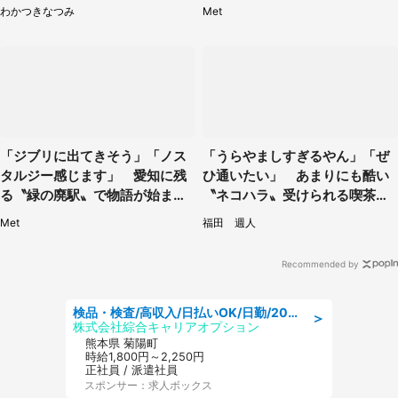
に1.3万人戦慄
わかつきなつみ
Met
「ジブリに出てきそう」「ノス
「うらやましすぎるやん」「ぜ
タルジー感じます」 愛知に残
ひ通いたい」 あまりにも酷い
る〝緑の廃駅〟で物語が始まり
〝ネコハラ〟受けられる喫茶店
そう
に5.3万人驚がく
Met
福田 週人
Recommended by
検品・検査/高収入/日払いOK/日勤/20・30・40代活躍中/製造 工場
＞
株式会社綜合キャリアオプション
熊本県 菊陽町
時給1,800円～2,250円
正社員 / 派遣社員
スポンサー：求人ボックス