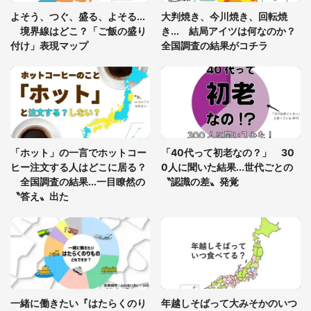
「ゾワゾワする」「本当に気持ち悪い」 道端でバ
よそう、つぐ、盛る、よそる...
大判焼き、今川焼き、回転焼
グっちゃってた〝野生の野菜〟に6.5万人戦慄
境界線はどこ？「ご飯の盛り
き... 結局アイツは何なのか？
付け」表現マップ
全国調査の結果がコチラ
「○○がない街に住んでいます」住人の呟きに30万
人驚がく 何が存在しないか、あなたはわかる？
「修学旅行に途中参加する娘を送って行ったら、真
っ暗な道で遭難状態。なんとか見つけた民家に助け
「ホット」の一言でホットコー
「40代って初老なの？」 30
を求めると、住人の男性が...」
ヒー注文する人はどこに居る？
0人に聞いた結果...世代ごとの
全国調査の結果...一目瞭然の
〝認識の差〟発覚
〝答え〟出た
一緒に働きたい『はたらくのり
年越しそばって大みそかのいつ