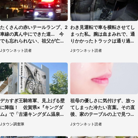
たくさんの赤いテールランプ、2
わき見運転で車を横転させてし
車線の真ん中にできた道... 今
まった私。腕は血まみれで、通
でも忘れられない、祖父が亡く
りかかったトラックは通り過ぎ
なった夜に見た光景（30代女
ていき...（福岡県・30代女性）
Jタウンネット読者
Jタウンネット読者
性）
デカすぎ王騎将軍、見上げる壁
祖母の優しさに気付けず、放っ
に降臨！ 佐賀県×『キングダ
てしまった冷たい言葉。その直
ム』で「古湯キングダム温泉
後、家のテーブルの上で見つけ
郷」【7／17～9／30】
たものは（福岡県・30代女性）
Jタウン調査隊
Jタウンネット読者