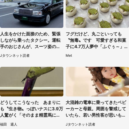
人生をかけた面接のため、緊張
フグだけど、丸ごといっても
しながら乗ったタクシー。運転
〝無毒〟です 可愛すぎる和菓
手のおじさんが、スーツ姿の私
子に4.7万人夢中「ふぐぅ～」
を見て...（福岡県・30代女性）
「職人の技ですね」
Jタウンネット読者
Met
どうしてこうなった あまりに
大混雑の電車に乗ってきたベビ
も〝生き物〟っぽいナスに3.9万
ーカーと母親。周囲を警戒して
人驚がく「そのまま精霊馬に使
いたら、若い男性客が思いもよ
えそう」
らぬ行動に（東京都・50代女
福田 週人
Jタウンネット読者
性）