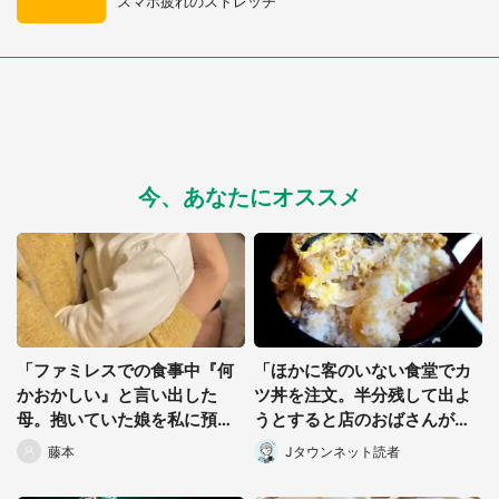
スマホ疲れのストレッチ
今、あなたにオススメ
「ファミレスでの食事中『何
「ほかに客のいない食堂でカ
かおかしい』と言い出した
ツ丼を注文。半分残して出よ
母。抱いていた娘を私に預け
うとすると店のおばさんが
た直後...」（千葉県・40代女
『お兄ちゃん...』」（千葉
藤本
Jタウンネット読者
性）
県・70歳以上男性）