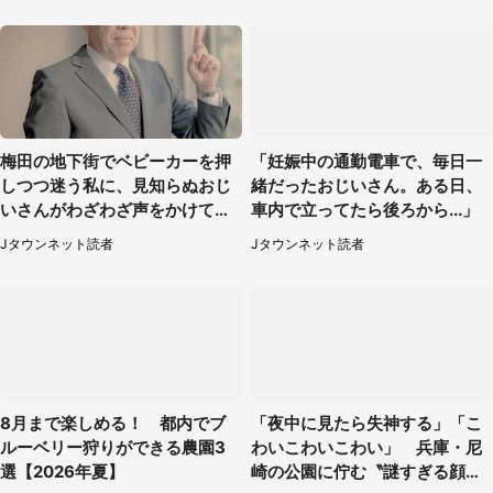
梅田の地下街でベビーカーを押
「妊娠中の通勤電車で、毎日一
しつつ迷う私に、見知らぬおじ
緒だったおじいさん。ある日、
いさんがわざわざ声をかけてき
車内で立ってたら後ろから...」
て（兵庫県・30代女性）
Jタウンネット読者
Jタウンネット読者
8月まで楽しめる！ 都内でブ
「夜中に見たら失神する」「こ
ルーベリー狩りができる農園3
わいこわいこわい」 兵庫・尼
選【2026年夏】
崎の公園に佇む〝謎すぎる顔〟