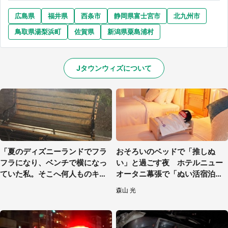
広島県
福井県
西条市
静岡県富士宮市
北九州市
鳥取県湯梨浜町
佐賀県
新潟県粟島浦村
Jタウンウィズについて
「夏のディズニーランドでフラ
おそろいのベッドで「推しぬ
フラになり、ベンチで横になっ
い」と過ごす夜 ホテルニュー
ていた私。そこへ何人ものキャ
オータニ幕張で「ぬい活宿泊プ
ストがやってきて」（埼玉県・2
ラン」開始【8／8～3／31】
森山 光
0代女性）