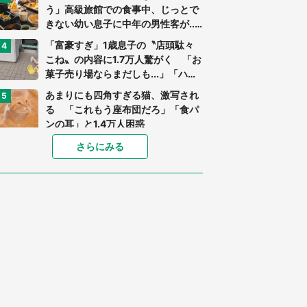
う」高級旅館での食事中、じっとで
きない幼い息子に中年の男性客が...
（東京都・40代男性）
「富豪すぎ」1歳息子の〝店頭駄々
こね〟の内容に1.7万人驚がく 「お
菓子売り場ならまだしも...」「ハー
ドル高い」
あまりにも四角すぎる猫、激写され
る 「これもう座布団だろ」「食パ
ンの耳」と1.4万人困惑
家に〝デカい蛾〟が居座り続けて3
さらにみる
日間...ビビり続けた住人 判明した
〝まさかの正体〟に14万人も困惑
「○○がない街に住んでいます」住
人の呟きに30万人驚がく 何が存在
しないか、あなたはわかる？
「閉所恐怖症の私は新幹線で大パニ
ック。隣席の青年に『手を繋いで』
とお願いしたら...」 体験談に8万
人感動
梅田の地下街でベビーカーを押しつ