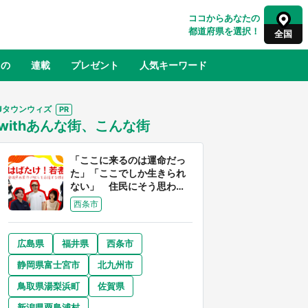
ココからあなたの
都道府県を選択！
全国
もの
連載
プレゼント
人気キーワード
Jタウンウィズ
withあんな街、こんな街
るさと納税
山形
福島
千葉
東京
神奈川
「ここに来るのは運命だっ
た」「ここでしか生きられ
ない」 住民にそう思わせ
る離島「粟島」の魅力【移
西条市
住婚受付中】
広島県
福井県
西条市
奈良
和歌山
静岡県富士宮市
北九州市
山口
べ
『小林さんちのメイドラゴン』と舞台
鳥取県湯梨浜町
佐賀県
×老
のモデル・越谷がコラボ 田んぼアー
【8
トの見頃にあわせて企画続々【7／31
新潟県粟島浦村