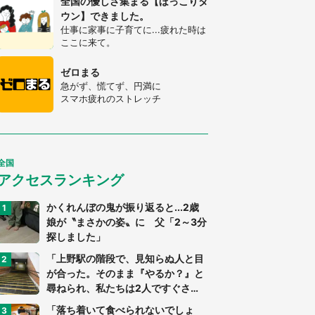
全国の優しさ集まる【ほっこりタ
ウン】できました。
仕事に家事に子育てに...疲れた時は
ここに来て。
ゼロまる
急がず、慌てず、円満に
スマホ疲れのストレッチ
全国
アクセスランキング
かくれんぼの鬼が振り返ると...2歳
娘が〝まさかの姿〟に 父「2～3分
探しました」
「上野駅の階段で、見知らぬ人と目
が合った。そのまま『やるか？』と
尋ねられ、私たちは2人ですぐさ
ま...」（茨城県・70代男性）
「落ち着いて食べられないでしょ