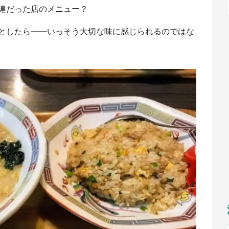
福岡
佐賀
長崎
熊本
連だった店のメニュー？
～10／26】
九州
／1～31】
もっとみる
としたら――いっそう大切な味に感じられるのではな
選択