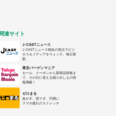
つ迷う私に、見知らぬおじいさんが
わざわざ声をかけてきて（兵庫県・
30代女性）
「ゾワゾワする」「本当に気持ち悪
い」 道端でバグっちゃってた〝野
生の野菜〟に6.5万人戦慄
関連サイト
J-CASTニュース
J-CASTニュース独自の視点でビジ
ネス＆メディアをウォッチ。毎日更
新。
東京バーゲンマニア
セール、クーポンから新商品情報ま
で、その日に使える掘り出しもの情
報満載！
ゼロまる
急がず、慌てず、円満に
スマホ疲れのストレッチ