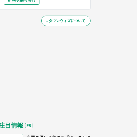
大分
宮崎
鹿児島
沖縄
～】
Jタウンウィズについて
する
注目情報