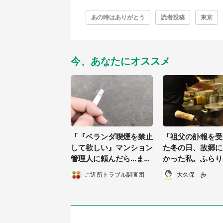
あの時はありがとう
読者投稿
東京
今、あなたにオススメ
「『ベランダ喫煙を禁止
「祖父の訃報を受
して欲しい』マンション
た冬の日、故郷に
管理人に頼んだら...まさ
かった私。ふらり
かの回答に絶句」（静岡
たラーメン屋で出
ご近所トラブル調査団
大久保 歩
県・50代女性）
のは...」（北海道
代男性）