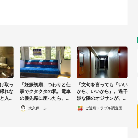
け取っ
「妊娠初期、つわりと仕
「文句を言っても『いい
帰れな
事でクタクタの私。電車
から、いいから』。過干
と入っ
の優先席に座ったら、遊
渉な隣のオジサンが、つ
会った
び帰りの老人に大声で叱
いに娘たちを勝手に連れ
大久保 歩
ご近所トラブル調査団
・50
られて...」（大阪府・4
出して...」（神奈川県・
0代女性）
50代女性）