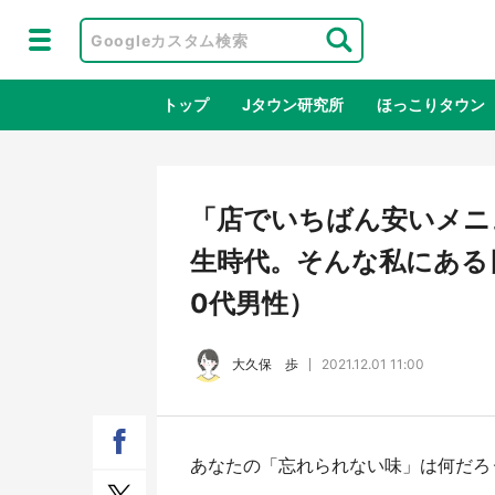
トップ
Jタウン研究所
ほっこりタウン
地域×二次
「店でいちばん安いメニ
生時代。そんな私にある日
0代男性）
大久保 歩
2021.12.01 11:00
ラプラス・ダークネスが栃木県を征
『薬
あなたの「忘れられない味」は何だろ
服！？ 県公式プロモ動画で「聖地」
に入
が生産されてます【7／31～1／31】
ラボ