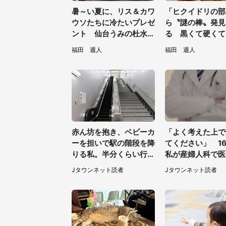
暑～い夏に、リス＆カワ
「ヒクイドリの部
ウソたちに冷たいプレゼ
ら〝謎の棒〟発見
ント 仙台うみの杜水族
る 黒くて硬くて.
館の企画がやさしい【7
は何？動物園に聞
福田 週人
福田 週人
／31～8／23】
赤ん坊を抱き、ベビーカ
「よく考えた上で
ーを担いで駅の階段を降
てください」 1
りる私。半分くらい行っ
私が産婦人科で医
たところで若い男性が...
われた言葉
Jタウンネット読者
Jタウンネット読者
（埼玉県・50代女性）