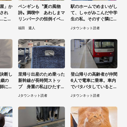
屋」か
ペンギンも〝夏の風物
駅のホームでめまいがし
され
詩〟満喫中 あわしまマ
て、しゃがみこんだ中学
..これ
リンパークの恒例イベン
生の私。そのすぐ隣にス
く
トに2.2万興奮「ずっと
ーツの男性が座ってきて
福田 週人
Jタウンネット読者
見てたい」
（千葉県・20代女性）
決断し
里帰り出産のため乗った
登山帰りの高齢者が仲間
6歳の
新幹線が長時間ストッ
6人で電車に乗車。車内
師に言
プ 身重の私はひたすら
でバタバタしていると、
我慢、男女二人はジュー
隣の若い男性客が（神奈
Jタウンネット読者
Jタウンネット読者
スを買ってきて（50代
川県・70代女性）
女性）