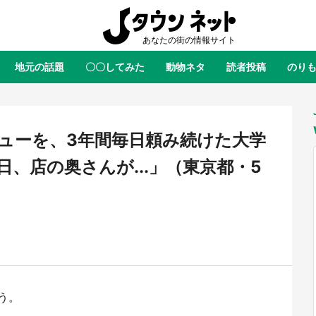
地元の話題
〇〇してみた
動物ネタ
読者投稿
のり
全国
全国
北海道
北海道
元
絶景
あの時はありがとう
物語がはじまる町へ
ふ
青森
岩手
宮城
秋田
東北
ューを、3年間毎日頼み続けた大学
茨城
栃木
群馬
埼玉
関東
、店の奥さんが...」（東京都・5
新潟
山梨
長野
甲信越
岐阜
静岡
愛知
三重
東海
富山
石川
福井
北陸
滋賀
京都
大阪
兵庫
関西
鳥取
島根
岡山
広島
中国
屋のひとりごと』の〝舞〟の世界
日向翔陽＆影山飛雄が笹かまを食
う。
り込む 六本木ヒルズ展望台でコ
る！ アニメ『ハイキュー！！』
徳島
香川
愛媛
高知
四国
、本邦初公開の「猫猫像」も【8
舗「鐘崎」コラボで限定グッズも