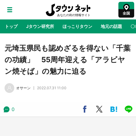
全国
トップ
Jタウン研究所
ほっこりタウン
地元の話題
〇
地域×二次元
絶景
あの時はありがとう
物語がはじ
元埼玉県民も認めざるを得ない「千葉
の功績」 55周年迎える「アラビヤ
アニメ『はたらく細胞』と神奈川県の3度目コ
ン焼そば」の魅力に迫る
ラボ 作品の世界観通じて「小児がん」学べる
【8／10～31※平日限定】
オサーン
2022.07.31 11:00
鳥取・境港「ゲゲゲの妖怪楽園」限定だった鬼
太郎グッズ買える 銀座・博品館TOY PARKへ
急げ【8／8～31】
0
ラプラス・ダークネスが栃木県を征服！？ 県
公式プロモ動画で「聖地」が生産されてます
【7／31～1／31】