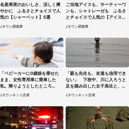
名産果実のおいしさ、涼しく爽
ご当地アイスも、サーティーワ
やかに ふるさとチョイスで人
ンも、シャトレーゼも ふるさ
気の【シャーベット】5選
とチョイスで人気の【アイス】
5選
Jタウン調査隊
Jタウン調査隊
「ベビーカーに0歳娘を乗せた
「親も先生も、友達も信用でき
まま、女性専用車に乗車した
ない」 下校中、川に入ろうと
私。降りようとしたところ
足を踏み出した女子高生と、彼
で...」（大阪府・30代女性）
女を止めた予想外の存在
Jタウンネット読者
Jタウンネット読者