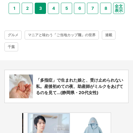
全文
1
2
3
4
5
6
7
8
表示
グルメ
マニアと味わう「ご当地カップ麺」の世界
連載
千葉
「多指症」で生まれた娘と、受け止められない
私。産後初めての夜、助産師がミルクをあげて
るのを見て...(静岡県・20代女性)