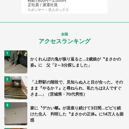
時給1,600円～2,000円
正社員 / 派遣社員
スポンサー：求人ボックス
全国
アクセスランキング
かくれんぼの鬼が振り返ると...2歳娘が〝まさかの
姿〟に 父「2～3分探しました」
「上野駅の階段で、見知らぬ人と目が合った。その
まま『やるか？』と尋ねられ、私たちは2人ですぐ
さま...」（茨城県・70代男性）
家に〝デカい蛾〟が居座り続けて3日間...ビビり続
けた住人 判明した〝まさかの正体〟に14万人も困
惑