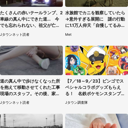
たくさんの赤いテールランプ、2
水族館でカニを観察していたら
車線の真ん中にできた道... 今
→意外すぎる展開に 謎の行動
でも忘れられない、祖父が亡く
に1.1万人仰天「自慢してるみた
なった夜に見た光景（30代女
い」
Jタウンネット読者
Met
性）
道の真ん中で歩けなくなった所
【7／18～9／23】ビンゴでス
を抱えて移動させてくれた工事
ペシャルコラボグッズもらえ
現場のスタッフ。その後、家ま
る！ 名鉄ポケモンスタンプラ
で私を送ると（大阪府・40代女
リー2026
Jタウンネット読者
Jタウン調査隊
性）