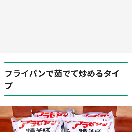
『薬屋のひとりごと』の〝舞〟の世界に入り込
む 六本木ヒルズ展望台でコラボ、本邦初公開
の「猫猫像」も【8／1～10／26】
もっとみる
フライパンで茹でて炒めるタイ
プ