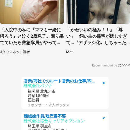
「入院中の私に『ママも一緒に
「かわいいの極み！！」「尊
帰ろう』と泣く2歳息子。困り果
い」 飼い主の帰宅が嬉しすぎ
てていたら救急隊員がやってき
て...〝アザラシ化〟しちゃった
て...」（大阪府・50代女性）
ハスキー子犬に1.6万人もん絶
Jタウンネット読者
Met
Recommended by
営業/商社でのルート営業のお仕事/即日勤務可/車通勤可/営業
＞
株式会社パソナ
福岡県 北九州市
時給1,506円
正社員
スポンサー：求人ボックス
機械操作員/履歴書不要
＞
株式会社綜合キャリアオプション
埼玉県 羽生市