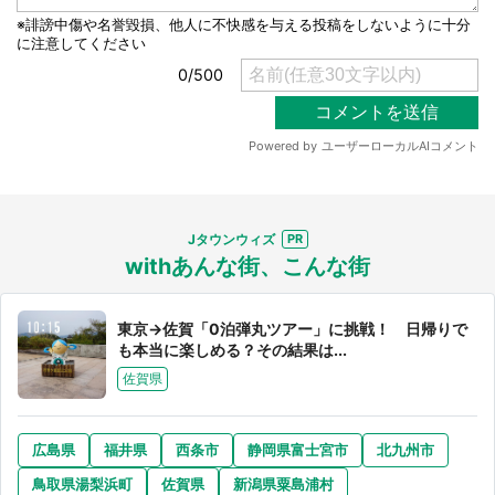
Jタウンウィズ
withあんな街、こんな街
東京→佐賀「0泊弾丸ツアー」に挑戦！ 日帰りで
も本当に楽しめる？その結果は...
佐賀県
広島県
福井県
西条市
静岡県富士宮市
北九州市
鳥取県湯梨浜町
佐賀県
新潟県粟島浦村