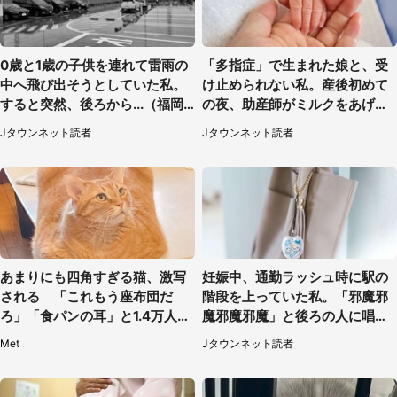
0歳と1歳の子供を連れて雷雨の
「多指症」で生まれた娘と、受
中へ飛び出そうとしていた私。
け止められない私。産後初めて
すると突然、後ろから...（福岡
の夜、助産師がミルクをあげて
県・30代女性）
るのを見て...（静岡県・20代女
Jタウンネット読者
Jタウンネット読者
性）
あまりにも四角すぎる猫、激写
妊娠中、通勤ラッシュ時に駅の
される 「これもう座布団だ
階段を上っていた私。「邪魔邪
ろ」「食パンの耳」と1.4万人困
魔邪魔邪魔」と後ろの人に唱え
惑
られて（神奈川県・30代女性）
Met
Jタウンネット読者