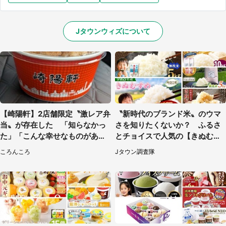
Jタウンウィズについて
【崎陽軒】2店舗限定〝激レア弁
〝新時代のブランド米〟のウマ
当〟が存在した 「知らなかっ
さを知りたくないか？ ふるさ
た」「こんな幸せなものがあっ
とチョイスで人気の【きぬむす
たなんて...」
め】5選
ころんころ
Jタウン調査隊