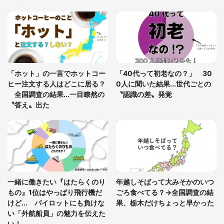
「富豪すぎ」1歳息子の〝店頭駄々こね〟の内容に1.
7万人驚がく 「お菓子売り場ならまだしも...」「ハ
ードル高い」
あまりにも四角すぎる猫、激写される 「これもう
座布団だろ」「食パンの耳」と1.4万人困惑
「ホット」の一言でホットコー
「40代って初老なの？」 30
ヒー注文する人はどこに居る？
0人に聞いた結果...世代ごとの
全国調査の結果...一目瞭然の
〝認識の差〟発覚
〝答え〟出た
一緒に働きたい『はたらくのり
年越しそばって大みそかのいつ
もの』1位はやっぱり飛行機だ
ごろ食べてる？→全国調査の結
けど... パイロットにも負けな
果、栃木だけちょっと早かった
い「外航船員」の魅力を伝えた
い！