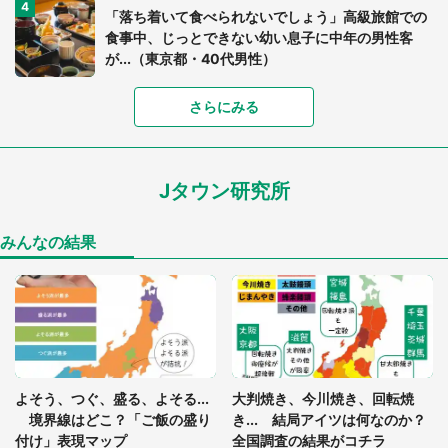
「落ち着いて食べられないでしょう」高級旅館での
食事中、じっとできない幼い息子に中年の男性客
が...（東京都・40代男性）
さらにみる
「可愛いのにホラー」「事件性を感じる」 ふわふ
わアザラシの〝赤い異変〟に3.2万人戦慄
Jタウン研究所
「孫にあげると思って、あなたにこれをあげる」
真夏の山道で見知らぬお婆さんに握らされたもの
（山口県・30代女性）
みんなの結果
「ゾワゾワする」「本当に気持ち悪い」 道端でバ
グっちゃってた〝野生の野菜〟に6.5万人戦慄
「閉所恐怖症の私は新幹線で大パニック。隣席の青
年に『手を繋いで』とお願いしたら...」 体験談に
よそう、つぐ、盛る、よそる...
大判焼き、今川焼き、回転焼
8万人感動
境界線はどこ？「ご飯の盛り
き... 結局アイツは何なのか？
付け」表現マップ
全国調査の結果がコチラ