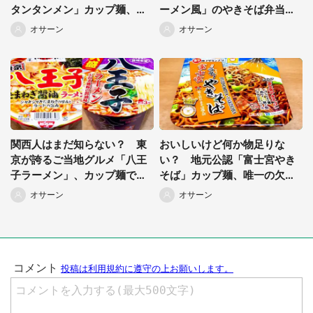
都道府選択
タンタンメン」カップ麺、食
ーメン風」のやきそば弁当っ
べてみた！
て、一体どんな味？
オサーン
オサーン
関西人はまだ知らない？ 東
おいしいけど何か物足りな
京が誇るご当地グルメ「八王
い？ 地元公認「富士宮やき
子ラーメン」、カップ麺でも
そば」カップ麺、唯一の欠点
楽しめるその魅力とは
は...
オサーン
オサーン
選択する