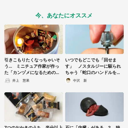
今、あなたにオススメ
引きこもりたくなっちゃいそ
いつでもどこでも「回せま
う... ミニチュア作家が作っ
す」 ノスタルジーに駆られ
た「カンヅメになるための缶
ちゃう「蛇口のハンドルをひ
詰」が素敵すぎてもはや住み
ねれる指輪」が大人気
井上 慧果
中沢 新
たい
都道府選択
7つのおかきのうち、半分以上
石に「内臓」がある...？ 独