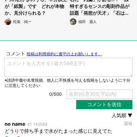
が「紙製」です どれが本物
特すぎるセンスの彫刻作品が
か、見分けられる？
話題「発想が天才」「石は生
きてるんだ」
松葉 純一
福田 週人
選択する