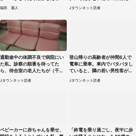
て食べてみた
が」（愛知県・40代女性）
福田 週人
Jタウンネット読者
通勤途中の体調不良で病院にい
登山帰りの高齢者が仲間6人で
た私。診察の順番を待ってた
電車に乗車。車内でバタバタし
ら、待合室の老人たちが（千葉
ていると、隣の若い男性客が
県・50代男性）
（神奈川県・70代女性）
Jタウンネット読者
Jタウンネット読者
ベビーカーに赤ちゃんを乗せ、
「終電を乗り過ごし、夜中に歩