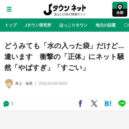
全国
トップ
Jタウン研究所
ほっこりタウン
地元の話題
〇
地域×二次元
絶景
あの時はありがとう
物語がはじ
どうみても「水の入った袋」だけど...
違います 衝撃の「正体」にネット騒
ラプラス・ダークネスが栃木県を征服！？ 県
然「やばすぎ」「すごい」
公式プロモ動画で「聖地」が生産されてます
【7／31～1／31】
井上 祐亮
2022.05.06 18:00
『薬屋のひとりごと』の〝舞〟の世界に入り込
む 六本木ヒルズ展望台でコラボ、本邦初公開
の「猫猫像」も【8／1～10／26】
1
日向翔陽＆影山飛雄が笹かまを食べる！ アニ
メ『ハイキュー！！』×老舗「鐘崎」コラボで
限定グッズも【8／1～31】