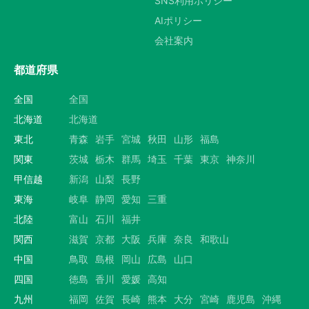
SNS利用ポリシー
AIポリシー
会社案内
都道府県
全国
全国
北海道
北海道
東北
青森
岩手
宮城
秋田
山形
福島
関東
茨城
栃木
群馬
埼玉
千葉
東京
神奈川
甲信越
新潟
山梨
長野
東海
岐阜
静岡
愛知
三重
北陸
富山
石川
福井
関西
滋賀
京都
大阪
兵庫
奈良
和歌山
中国
鳥取
島根
岡山
広島
山口
四国
徳島
香川
愛媛
高知
九州
福岡
佐賀
長崎
熊本
大分
宮崎
鹿児島
沖縄