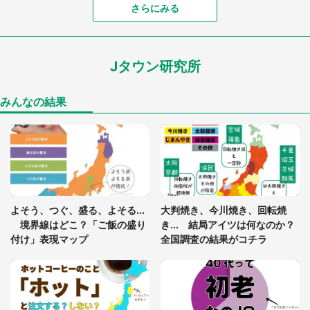
さらにみる
あまりにも四角すぎる猫、激写される 「これもう
座布団だろ」「食パンの耳」と1.4万人困惑
Jタウン研究所
家に〝デカい蛾〟が居座り続けて3日間...ビビり続
けた住人 判明した〝まさかの正体〟に14万人も困
惑
みんなの結果
「○○がない街に住んでいます」住人の呟きに30万
人驚がく 何が存在しないか、あなたはわかる？
「閉所恐怖症の私は新幹線で大パニック。隣席の青
年に『手を繋いで』とお願いしたら...」 体験談に
よそう、つぐ、盛る、よそる...
大判焼き、今川焼き、回転焼
8万人感動
境界線はどこ？「ご飯の盛り
き... 結局アイツは何なのか？
付け」表現マップ
全国調査の結果がコチラ
梅田の地下街でベビーカーを押しつつ迷う私に、見
知らぬおじいさんがわざわざ声をかけてきて（兵庫
県・30代女性）