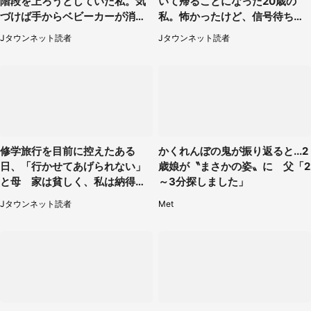
階段を上ろうとしていた私。気
いて帰ることになった20歳の
づけば手からベビーカーが消え
私。怖かったけど、信号待ちの
ていて（神奈川県・60代女性）
車に道を尋ねたら...」（埼玉
Jタウンネット読者
Jタウンネット読者
県・60代女性）
修学旅行を目前に控えたある
かくれんぼの鬼が振り返ると...2
日、「行かせてあげられない」
歳娘が〝まさかの姿〟に 父「2
と母 家は貧しく、私は納得し
～3分探しました」
たけれど...（北海道・70代以上
Jタウンネット読者
Met
女性）