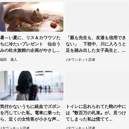
暑～い夏に、リス＆カワウソた
「親も先生も、友達も信用でき
ちに冷たいプレゼント 仙台う
ない」 下校中、川に入ろうと
みの杜水族館の企画がやさしい
足を踏み出した女子高生と、彼
【7／31～8／23】
女を止めた予想外の存在
福田 週人
Jタウンネット読者
気付かないうちに経血でズボン
トイレに忘れられてた鞄の中に
を汚していた私。電車に乗った
は〝数百万の札束〟が。見つけ
ら、近くの女性客が小さな声で
てしまった私は慌てて...
（千葉県・10代女性）
Jタウンネット読者
Jタウンネット読者