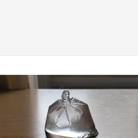
『小林さんちのメイドラゴン』と舞台のモデ
ル・越谷がコラボ 田んぼアートの見頃にあわ
せて企画続々【7／31～】
もっとみる