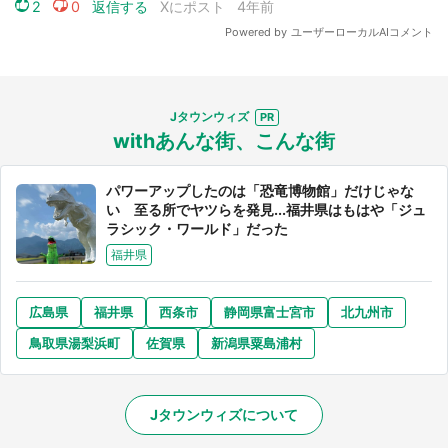
Jタウンウィズ
withあんな街、こんな街
パワーアップしたのは「恐竜博物館」だけじゃな
い 至る所でヤツらを発見...福井県はもはや「ジュ
ラシック・ワールド」だった
福井県
広島県
福井県
西条市
静岡県富士宮市
北九州市
鳥取県湯梨浜町
佐賀県
新潟県粟島浦村
Jタウンウィズについて