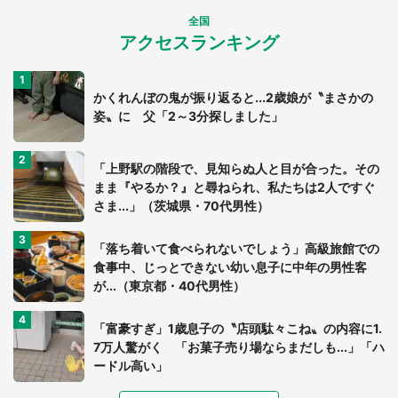
全国
アクセスランキング
かくれんぼの鬼が振り返ると...2歳娘が〝まさかの
姿〟に 父「2～3分探しました」
「上野駅の階段で、見知らぬ人と目が合った。その
まま『やるか？』と尋ねられ、私たちは2人ですぐ
さま...」（茨城県・70代男性）
「落ち着いて食べられないでしょう」高級旅館での
食事中、じっとできない幼い息子に中年の男性客
が...（東京都・40代男性）
「富豪すぎ」1歳息子の〝店頭駄々こね〟の内容に1.
7万人驚がく 「お菓子売り場ならまだしも...」「ハ
ードル高い」