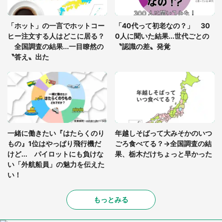
「ゾワゾワする」「本当に気持ち悪い」 道端でバ
グっちゃってた〝野生の野菜〟に6.5万人戦慄
「ホット」の一言でホットコー
「40代って初老なの？」 30
ヒー注文する人はどこに居る？
0人に聞いた結果...世代ごとの
全国調査の結果...一目瞭然の
〝認識の差〟発覚
〝答え〟出た
一緒に働きたい『はたらくのり
年越しそばって大みそかのいつ
もの』1位はやっぱり飛行機だ
ごろ食べてる？→全国調査の結
けど... パイロットにも負けな
果、栃木だけちょっと早かった
い「外航船員」の魅力を伝えた
い！
もっとみる