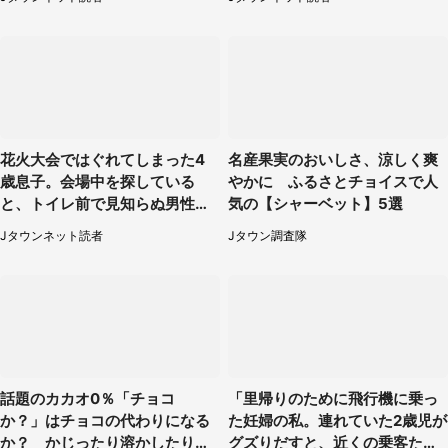
花火大会ではぐれてしまった4
名産果実のおいしさ、涼しく爽
歳息子。会場中を探している
やかに ふるさとチョイスで人
と、トイレ前で見知らぬ男性に
気の【シャーベット】5選
（東京都・女性）
Jタウンネット読者
Jタウン調査隊
話題のカカオ0％「チョコ
「里帰りのために飛行機に乗っ
か？」はチョコの代わりになる
た妊婦の私。連れていた2歳児が
か？ かじったり溶かしたりし
グズりだすと、近くの乗客たち