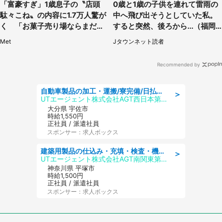
「富豪すぎ」1歳息子の〝店頭
0歳と1歳の子供を連れて雷雨の
駄々こね〟の内容に1.7万人驚が
中へ飛び出そうとしていた私。
く 「お菓子売り場ならまだし
すると突然、後ろから...（福岡
も...」「ハードル高い」
県・30代女性）
Met
Jタウンネット読者
Recommended by
自動車製品の加工・運搬/寮完備/日払い/工場・製造
＞
UTエージェント株式会社AGT西日本第二CU
大分県 宇佐市
時給1,550円
正社員 / 派遣社員
スポンサー：求人ボックス
建築用製品の仕込み・充填・検査・機械操作/寮完備/日払い/工場・製造
＞
UTエージェント株式会社AGT南関東第二CU
神奈川県 平塚市
時給1,500円
正社員 / 派遣社員
スポンサー：求人ボックス