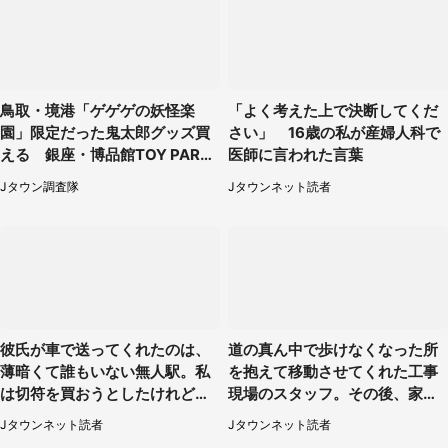
鳥取・境港「ゲゲゲの妖怪楽
「よく考えた上で決断してくだ
園」限定だった鬼太郎グッズ買
さい」 16歳の私が産婦人科で
える 銀座・博品館TOY PARK
医師に言われた言葉
へ急げ【8／8～31】
Jタウン調査隊
Jタウンネット読者
彼氏が車で送ってくれたのは、
道の真ん中で歩けなくなった所
薄暗くて誰もいない無人駅。私
を抱えて移動させてくれた工事
は切符を買おうとしたけれど
現場のスタッフ。その後、家ま
（山形県・20代女性）
で私を送ると（大阪府・40代女
Jタウンネット読者
Jタウンネット読者
性）