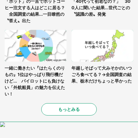
「ホット」の一言でホットコー
「40代って初老なの？」 30
ど...」（東京都・30代女性）
ヒー注文する人はどこに居る？
0人に聞いた結果...世代ごとの
全国調査の結果...一目瞭然の
〝認識の差〟発覚
〝答え〟出た
一緒に働きたい『はたらくのり
年越しそばって大みそかのいつ
もの』1位はやっぱり飛行機だ
ごろ食べてる？→全国調査の結
けど... パイロットにも負けな
果、栃木だけちょっと早かった
い「外航船員」の魅力を伝えた
い！
もっとみる