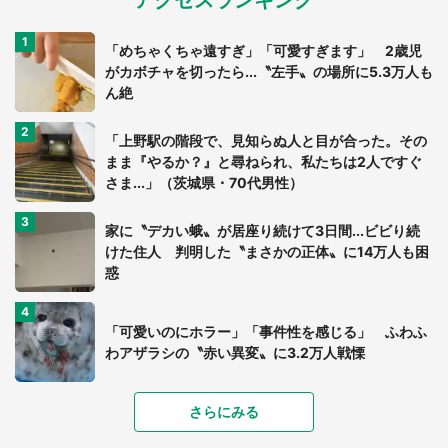
「めちゃくちゃ遠すぎ」「可愛すぎます」 2歳児
がカボチャを切ったら...〝左手〟の場所に5.3万人も
ん絶
「上野駅の階段で、見知らぬ人と目が合った。その
まま『やるか？』と尋ねられ、私たちは2人ですぐ
さま...」（茨城県・70代男性）
家に〝デカい蛾〟が居座り続けて3日間...ビビり続
けた住人 判明した〝まさかの正体〟に14万人も困
惑
「可愛いのにホラー」「事件性を感じる」 ふわふ
わアザラシの〝赤い異変〟に3.2万人戦慄
「落ち着いて食べられないでしょう」高級旅館での
さらにみる
食事中、じっとできない幼い息子に中年の男性客