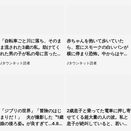
「自転車ごと川に落ち、そのま
赤ちゃんを抱いて歩いていた
ま流された3歳の私。助けてく
ら、窓にスモークの白いバンが
れた男の子が私の母に言ったの
横に停まり恐怖。中からはヤン
は...」（千葉県・20代女性）
チャそうな男性が...（神奈川
Jタウンネット読者
Jタウンネット読者
県・40代女性）
「ジブリの世界」「冒険のはじ
2歳息子と乗ってた電車に押し寄
まりだ！」 夫が撮影した〝1歳
せてくる超大量の人の波。私と
娘の後ろ姿〟が良すぎて...4.8万
息子が絶叫していると、若いカ
人感激
ップルの乗客が...（東京都・60