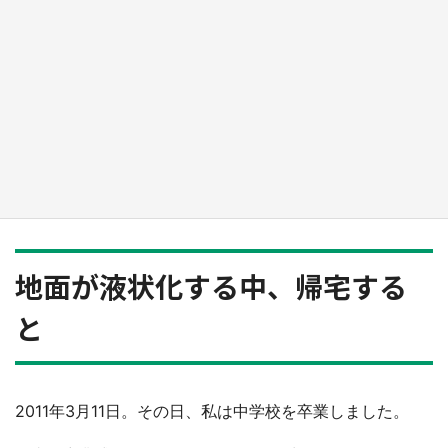
『薬屋のひとりごと』の〝舞〟の世界に入り込
む 六本木ヒルズ展望台でコラボ、本邦初公開
の「猫猫像」も【8／1～10／26】
もっとみる
地面が液状化する中、帰宅する
と
2011年3月11日。その日、私は中学校を卒業しました。