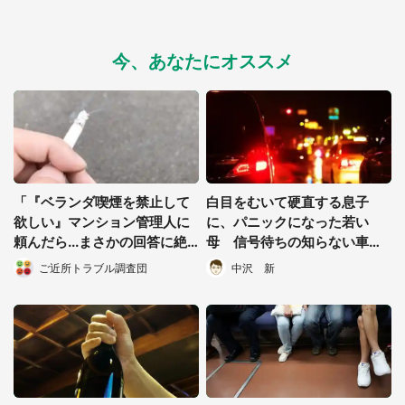
今、あなたにオススメ
「『ベランダ喫煙を禁止して
白目をむいて硬直する息子
欲しい』マンション管理人に
に、パニックになった若い
頼んだら...まさかの回答に絶
母 信号待ちの知らない車に
句」（静岡県・50代女性）
勝手に乗り込むと...
ご近所トラブル調査団
中沢 新