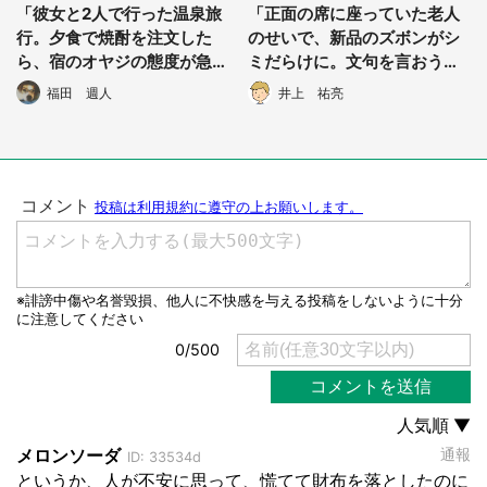
「彼女と2人で行った温泉旅
「正面の席に座っていた老人
行。夕食で焼酎を注文した
のせいで、新品のズボンがシ
ら、宿のオヤジの態度が急変
ミだらけに。文句を言おうと
し...」（東京都・40代男性）
したら別の老人が...」（千葉
福田 週人
井上 祐亮
県・30代女性）