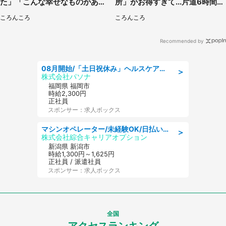
た」「こんな幸せなものがあっ
所」がお得すぎて...片道6時間か
たなんて...」
けて来た人も
ころんころ
ころんころ
Recommended by
08月開始/「土日祝休み」ヘルスケア業界の産業保健師/高時給/未経験OK/要資格:保健師、正看護師
＞
株式会社パソナ
福岡県 福岡市
時給2,300円
正社員
スポンサー：求人ボックス
マシンオペレーター/未経験OK/日払いOK/寮完備/交替制/20・30・40代活躍中
＞
株式会社綜合キャリアオプション
新潟県 新潟市
時給1,300円～1,625円
正社員 / 派遣社員
スポンサー：求人ボックス
全国
アクセスランキング