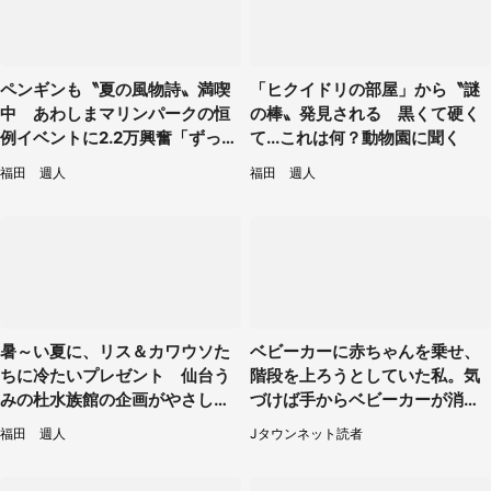
ペンギンも〝夏の風物詩〟満喫
「ヒクイドリの部屋」から〝謎
中 あわしまマリンパークの恒
の棒〟発見される 黒くて硬く
例イベントに2.2万興奮「ずっと
て...これは何？動物園に聞く
見てたい」
福田 週人
福田 週人
暑～い夏に、リス＆カワウソた
ベビーカーに赤ちゃんを乗せ、
ちに冷たいプレゼント 仙台う
階段を上ろうとしていた私。気
みの杜水族館の企画がやさしい
づけば手からベビーカーが消え
【7／31～8／23】
ていて（神奈川県・60代女性）
福田 週人
Jタウンネット読者