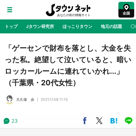
全国
トップ
Jタウン研究所
ほっこりタウン
地元の話題
〇
地域×二次元
絶景
あの時はありがとう
物語がはじ
「ゲーセンで財布を落とし、大金を失
った私。絶望して泣いていると、暗い
アニメ『はたらく細胞』と神奈川県の3度目コ
ロッカールームに連れていかれ...」
ラボ 作品の世界観通じて「小児がん」学べる
【8／10～31※平日限定】
（千葉県・20代女性）
鳥取・境港「ゲゲゲの妖怪楽園」限定だった鬼
大久保 歩
2021.11.08 11:15
太郎グッズ買える 銀座・博品館TOY PARKへ
急げ【8／8～31】
23
ラプラス・ダークネスが栃木県を征服！？ 県
公式プロモ動画で「聖地」が生産されてます
【7／31～1／31】