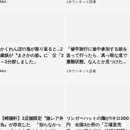
Met
Jタウンネット読者
代女性）
かくれんぼの鬼が振り返ると...2
「修学旅行に途中参加する娘を
歳娘が〝まさかの姿〟に 父「2
送って行ったら、真っ暗な道で
～3分探しました」
遭難状態。なんとか見つけた民
家に助けを求めると、住人の男
Met
Jタウンネット読者
性が...」
【崎陽軒】2店舗限定〝激レア弁
リンガーハットの麺が1キロ200
当〟が存在した 「知らなかっ
円 全国3か所の「工場直売