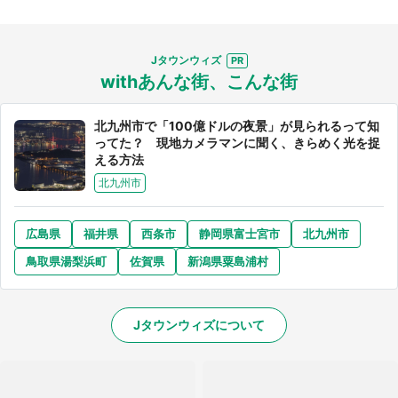
Jタウンウィズ
withあんな街、こんな街
北九州市で「100億ドルの夜景」が見られるって知
ってた？ 現地カメラマンに聞く、きらめく光を捉
える方法
北九州市
広島県
福井県
西条市
静岡県富士宮市
北九州市
鳥取県湯梨浜町
佐賀県
新潟県粟島浦村
Jタウンウィズについて