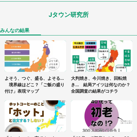
が...（東京都・40代男性）
Jタウン研究所
「孫にあげると思って、あなたにこれをあげる」
真夏の山道で見知らぬお婆さんに握らされたもの
（山口県・30代女性）
みんなの結果
「閉所恐怖症の私は新幹線で大パニック。隣席の青
年に『手を繋いで』とお願いしたら...」 体験談に
8万人感動
「ゾワゾワする」「本当に気持ち悪い」 道端でバ
よそう、つぐ、盛る、よそる...
大判焼き、今川焼き、回転焼
グっちゃってた〝野生の野菜〟に6.5万人戦慄
境界線はどこ？「ご飯の盛り
き... 結局アイツは何なのか？
付け」表現マップ
全国調査の結果がコチラ
かくれんぼの鬼が振り返ると...2歳娘が〝まさかの
姿〟に 父「2～3分探しました」
「通勤特快乗車中に襲ってきた、急激な腹痛。我慢
の限界を迎え、途中で電車を降りようとしたけれ