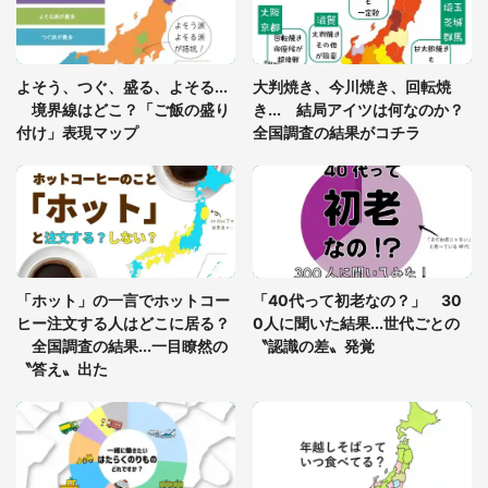
「閉所恐怖症の私は新幹線で大パニック。隣席の青
年に『手を繋いで』とお願いしたら...」 体験談に
よそう、つぐ、盛る、よそる...
大判焼き、今川焼き、回転焼
8万人感動
境界線はどこ？「ご飯の盛り
き... 結局アイツは何なのか？
付け」表現マップ
全国調査の結果がコチラ
「富豪すぎ」1歳息子の〝店頭駄々こね〟の内容に1.
7万人驚がく 「お菓子売り場ならまだしも...」「ハ
ードル高い」
あまりにも四角すぎる猫、激写される 「これもう
座布団だろ」「食パンの耳」と1.4万人困惑
「ホット」の一言でホットコー
「40代って初老なの？」 30
ヒー注文する人はどこに居る？
0人に聞いた結果...世代ごとの
全国調査の結果...一目瞭然の
〝認識の差〟発覚
〝答え〟出た