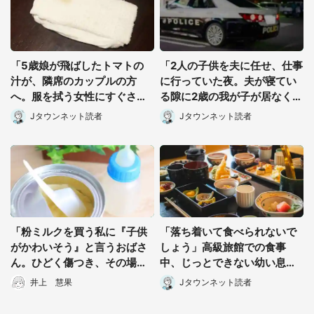
「5歳娘が飛ばしたトマトの
「2人の子供を夫に任せ、仕事
汁が、隣席のカップルの方
に行っていた夜。夫が寝てい
へ。服を拭う女性にすぐさま
る隙に2歳の我が子が居なくな
謝罪したけれど...」（千葉
り...」（北海道・40代女性）
Jタウンネット読者
Jタウンネット読者
県・30代女性）
都道府選択
「粉ミルクを買う私に『子供
「落ち着いて食べられないで
がかわいそう』と言うおばさ
しょう」高級旅館での食事
ん。ひどく傷つき、その場を
中、じっとできない幼い息子
離れようとすると...」（群馬
に中年の男性客が...（東京
井上 慧果
Jタウンネット読者
県・30代女性）
都・40代男性）