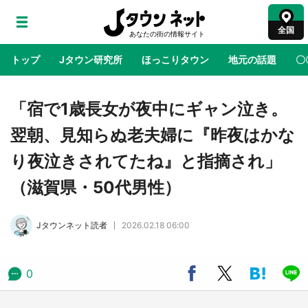
全国
トップ
Jタウン研究所
ほっこりタウン
地元の話題
〇
地域×二次元
絶景
あの時はありがとう
物語がはじ
「宿で1歳長女が夜中にギャン泣き。
翌朝、見知らぬ老夫婦に『昨夜はかな
アニメ『はたらく細胞』と神奈川県の3度目コ
り夜泣きされてたね』と指摘され」
ラボ 作品の世界観通じて「小児がん」学べる
【8／10～31※平日限定】
（滋賀県・50代男性）
鳥取・境港「ゲゲゲの妖怪楽園」限定だった鬼
Jタウンネット読者
2026.02.18 06:00
太郎グッズ買える 銀座・博品館TOY PARKへ
急げ【8／8～31】
0
ラプラス・ダークネスが栃木県を征服！？ 県
公式プロモ動画で「聖地」が生産されてます
【7／31～1／31】