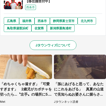
【移住婚受付中】
西条市
広島県
福井県
西条市
静岡県富士宮市
北九州市
鳥取県湯梨浜町
佐賀県
新潟県粟島浦村
Jタウンウィズについて
「めちゃくちゃ遠すぎ」「可愛
「孫にあげると思って、あなた
すぎます」 2歳児がカボチャを
にこれをあげる」 真夏の山道
切ったら...〝左手〟の場所に5.3
で見知らぬお婆さんに握らされ
万人もん絶
たもの（山口県・30代女性）
Met
Jタウンネット読者