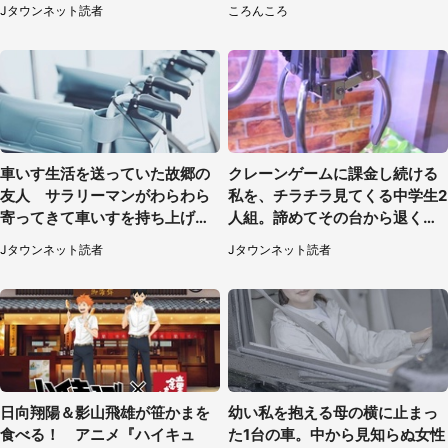
（千葉県・10代女性）
はわかる？
Jタウンネット読者
ころんころ
車いす生活を送っていた故郷の
クレーンゲームに課金し続ける
友人 サラリーマンがわらわら
私を、チラチラ見てくる中学生2
寄ってきて車いすを持ち上げ連
人組。諦めてその台から退く
れて行った（福岡県・60代女
と、後ろから声が（東京都・40
Jタウンネット読者
Jタウンネット読者
性）
代女性）
日向翔陽＆影山飛雄が笹かまを
幼い私を抱える母の横に止まっ
食べる！ アニメ『ハイキュ
た1台の車。中から見知らぬ女性