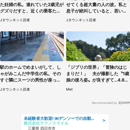
た妊婦の私。連れていた2歳児が
せてくる超大量の人の波。私と
グズりだすと、近くの乗客たち
息子が絶叫していると、若いカ
が」（愛知県・40代女性）
ップルの乗客が...（東京都・60
Jタウンネット読者
Jタウンネット読者
代女性）
駅のホームでめまいがして、し
「ジブリの世界」「冒険のはじ
ゃがみこんだ中学生の私。その
まりだ！」 夫が撮影した〝1歳
すぐ隣にスーツの男性が座って
娘の後ろ姿〟が良すぎて...4.8万
きて（千葉県・20代女性）
人感激
Jタウンネット読者
Met
Recommended by
未経験者大歓迎! ㈱デンソーでの自動車部品の組立作業 denso aichi
＞
株式会社テクノスマイル
三重県 四日市市