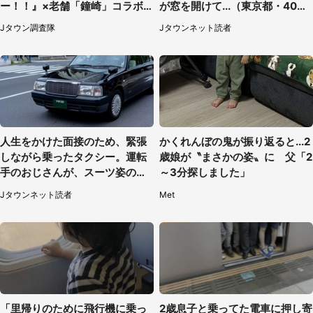
ー！！』×老舗「鐘崎」コラボ
が窓を開けて...（東京都・40代
で限定グッズも【8／1～31】
男性）
Jタウン調査隊
Jタウンネット読者
人生をかけた面接のため、緊張
かくれんぼの鬼が振り返ると...2
しながら乗ったタクシー。運転
歳娘が〝まさかの姿〟に 父「2
手のおじさんが、スーツ姿の私
～3分探しました」
を見て...（福岡県・30代女性）
Jタウンネット読者
Met
「里帰りのために飛行機に乗っ
2歳息子と乗ってた電車に押し寄