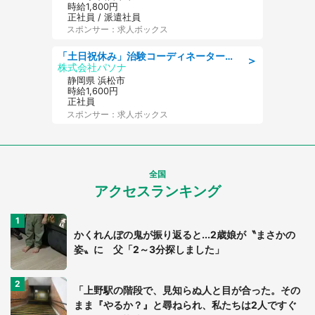
時給1,800円
正社員 / 派遣社員
スポンサー：求人ボックス
「土日祝休み」治験コーディネーターのお仕事/未経験OK
＞
株式会社パソナ
静岡県 浜松市
時給1,600円
正社員
スポンサー：求人ボックス
全国
アクセスランキング
かくれんぼの鬼が振り返ると...2歳娘が〝まさかの
姿〟に 父「2～3分探しました」
「上野駅の階段で、見知らぬ人と目が合った。その
まま『やるか？』と尋ねられ、私たちは2人ですぐ