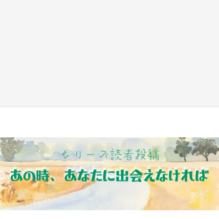
『薬屋のひとりごと』の〝舞〟の世界に入り込
む 六本木ヒルズ展望台でコラボ、本邦初公開
の「猫猫像」も【8／1～10／26】
もっとみる