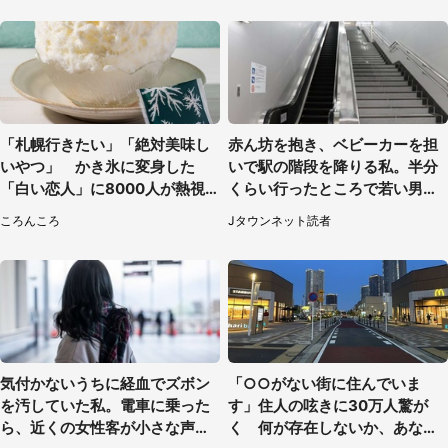
「札幌行きたい」「絶対美味し
赤ん坊を抱き、ベビーカーを担
いやつ」 かき氷に変身した
いで駅の階段を降りる私。半分
「白い恋人」に8000人が熱視
くらい行ったところで若い男性
線【期間限定】
が...（埼玉県・50代女性）
ころんころ
Jタウンネット読者
気付かないうちに経血でズボン
「○○がない街に住んでいま
を汚していた私。電車に乗った
す」住人の呟きに30万人驚が
ら、近くの女性客が小さな声で
く 何が存在しないか、あなた