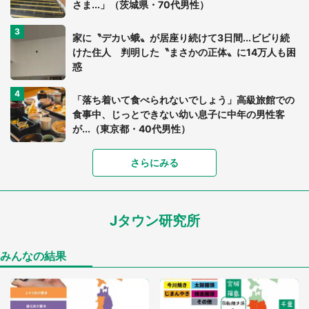
さま...」（茨城県・70代男性）
家に〝デカい蛾〟が居座り続けて3日間...ビビり続
けた住人 判明した〝まさかの正体〟に14万人も困
惑
「落ち着いて食べられないでしょう」高級旅館での
食事中、じっとできない幼い息子に中年の男性客
が...（東京都・40代男性）
さらにみる
「可愛いのにホラー」「事件性を感じる」 ふわふ
わアザラシの〝赤い異変〟に3.2万人戦慄
Jタウン研究所
「孫にあげると思って、あなたにこれをあげる」
真夏の山道で見知らぬお婆さんに握らされたもの
（山口県・30代女性）
みんなの結果
「ゾワゾワする」「本当に気持ち悪い」 道端でバ
グっちゃってた〝野生の野菜〟に6.5万人戦慄