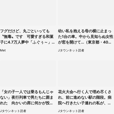
フグだけど、丸ごといっても
幼い私を抱える母の横に止まっ
〝無毒〟です 可愛すぎる和菓
た1台の車。中から見知らぬ女性
子に4.7万人夢中「ふぐぅ～」
が窓を開けて...（東京都・40代
「職人の技ですね」
男性）
Met
Jタウンネット読者
「女の子一人では乗るもんじゃ
花火大会へ行く人で埋め尽くさ
ない」夜行列車で男たちに囲ま
れ、前に進めない駅の階段。病
れた 向かいの席に何かが投げ
院へ行きたい子連れの私が、ス
られて（秋田県・60代女性）
タッフに事情を説明すると...
Jタウンネット読者
Jタウンネット読者