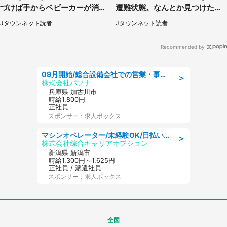
づけば手からベビーカーが消え
遭難状態。なんとか見つけた民
ていて（神奈川県・60代女性）
家に助けを求めると、住人の男
Jタウンネット読者
Jタウンネット読者
性が...」
Recommended by
09月開始/総合設備会社での営業・事務のお仕事/車通勤可/賞与あり/営業/営業事務
＞
株式会社パソナ
兵庫県 加古川市
時給1,800円
正社員
スポンサー：求人ボックス
マシンオペレーター/未経験OK/日払いOK/寮完備/交替制/20・30・40代活躍中
＞
株式会社綜合キャリアオプション
新潟県 新潟市
時給1,300円～1,625円
正社員 / 派遣社員
スポンサー：求人ボックス
全国