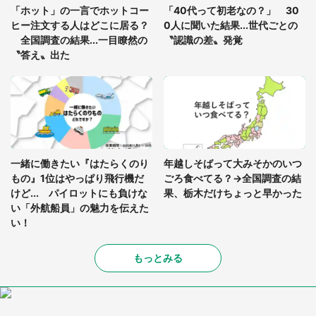
「ホット」の一言でホットコー
「40代って初老なの？」 30
ど...」（東京都・30代女性）
ヒー注文する人はどこに居る？
0人に聞いた結果...世代ごとの
全国調査の結果...一目瞭然の
〝認識の差〟発覚
〝答え〟出た
一緒に働きたい『はたらくのり
年越しそばって大みそかのいつ
もの』1位はやっぱり飛行機だ
ごろ食べてる？→全国調査の結
けど... パイロットにも負けな
果、栃木だけちょっと早かった
い「外航船員」の魅力を伝えた
い！
もっとみる