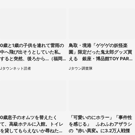
（埼玉県・女性）
0歳と1歳の子供を連れて雷雨の
鳥取・境港「ゲゲゲの妖怪楽
中へ飛び出そうとしていた私。
園」限定だった鬼太郎グッズ買
すると突然、後ろから...（福岡
える 銀座・博品館TOY PARK
県・30代女性）
へ急げ【8／8～31】
Jタウンネット読者
Jタウン調査隊
0歳息子のオムツを替えたく
「可愛いのにホラー」「事件性
て、高級ホテルに入館。トイレ
を感じる」 ふわふわアザラシ
を貸してもらえないか尋ねたら
の〝赤い異変〟に3.2万人戦慄