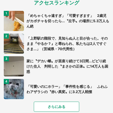
アクセスランキング
「めちゃくちゃ遠すぎ」「可愛すぎます」 2歳児
がカボチャを切ったら...〝左手〟の場所に5.3万人も
ん絶
「上野駅の階段で、見知らぬ人と目が合った。その
まま『やるか？』と尋ねられ、私たちは2人ですぐ
さま...」（茨城県・70代男性）
家に〝デカい蛾〟が居座り続けて3日間...ビビり続
けた住人 判明した〝まさかの正体〟に14万人も困
惑
「可愛いのにホラー」「事件性を感じる」 ふわふ
わアザラシの〝赤い異変〟に3.2万人戦慄
「落ち着いて食べられないでしょう」高級旅館での
さらにみる
食事中、じっとできない幼い息子に中年の男性客