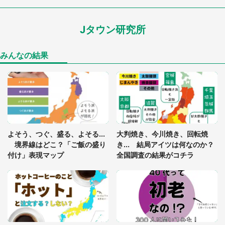
が...（東京都・40代男性）
Jタウン研究所
「孫にあげると思って、あなたにこれをあげる」
真夏の山道で見知らぬお婆さんに握らされたもの
（山口県・30代女性）
みんなの結果
「閉所恐怖症の私は新幹線で大パニック。隣席の青
年に『手を繋いで』とお願いしたら...」 体験談に
8万人感動
「ゾワゾワする」「本当に気持ち悪い」 道端でバ
よそう、つぐ、盛る、よそる...
大判焼き、今川焼き、回転焼
グっちゃってた〝野生の野菜〟に6.5万人戦慄
境界線はどこ？「ご飯の盛り
き... 結局アイツは何なのか？
付け」表現マップ
全国調査の結果がコチラ
かくれんぼの鬼が振り返ると...2歳娘が〝まさかの
姿〟に 父「2～3分探しました」
「通勤特快乗車中に襲ってきた、急激な腹痛。我慢
の限界を迎え、途中で電車を降りようとしたけれ