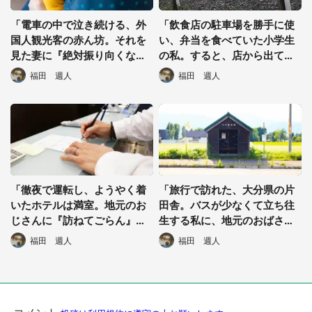
「電車の中で泣き続ける、外
「飲食店の駐車場を勝手に使
国人観光客の赤ん坊。それを
い、弁当を食べていた小学生
見た妻に『絶対振り向くな』
の私。すると、店から出てき
と言われ...」（茨城県・30代
たおばさんが...」（宮城県・2
福田 週人
福田 週人
男性）
0代女性）
「徹夜で運転し、ようやく着
「旅行で訪れた、大分県の片
いたホテルは満室。地元のお
田舎。バスが少なくて立ち往
じさんに『訪ねてごらん』と
生する私に、地元のおばさん
指示されたのは...」（東京
が...」（埼玉県・30代女性）
福田 週人
福田 週人
都・50代男性）