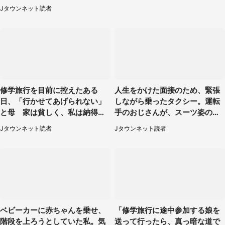
→神対応に感動
Jタウンネット読者
修学旅行を目前に控えたある
人生をかけた面接のため、緊張
日、「行かせてあげられない」
しながら乗ったタクシー。運転
と母 家は貧しく、私は納得し
手のおじさんが、スーツ姿の私
たけれど...（北海道・70代以上
を見て...（福岡県・30代女性）
Jタウンネット読者
Jタウンネット読者
女性）
ベビーカーに赤ちゃんを乗せ、
「修学旅行に途中参加する娘を
階段を上ろうとしていた私。気
送って行ったら、真っ暗な道で