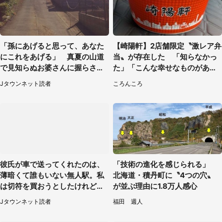
「孫にあげると思って、あなた
【崎陽軒】2店舗限定〝激レア弁
にこれをあげる」 真夏の山道
当〟が存在した 「知らなかっ
で見知らぬお婆さんに握らされ
た」「こんな幸せなものがあっ
たもの（山口県・30代女性）
たなんて...」
Jタウンネット読者
ころんころ
彼氏が車で送ってくれたのは、
「技術の進化を感じられる」
薄暗くて誰もいない無人駅。私
北海道・積丹町に〝4つの穴〟
は切符を買おうとしたけれど
が並ぶ理由に1.8万人感心
（山形県・20代女性）
Jタウンネット読者
福田 週人