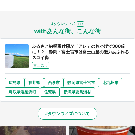
Jタウンウィズ
withあんな街、こんな街
ふるさと納税寄付額が「アレ」のおかげで300倍
に！？ 静岡・富士宮市は富士山産の魅力あふれる
スゴイ街
富士宮市
広島県
福井県
西条市
静岡県富士宮市
北九州市
鳥取県湯梨浜町
佐賀県
新潟県粟島浦村
Jタウンウィズについて