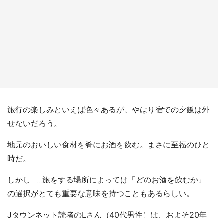
『薬屋のひとりごと』の〝舞〟の世界に入り込
む 六本木ヒルズ展望台でコラボ、本邦初公開
の「猫猫像」も【8／1～10／26】
もっとみる
旅行の楽しみといえば色々あるが、やはり宿での夕飯は外
せないだろう。
地元のおいしい食材を肴にお酒を飲む。まさに至福のひと
時だ。
しかし......旅をする場所によっては「どのお酒を飲むか」
の選択がとても重要な意味を持つこともあるらしい。
Jタウンネット読者のLさん（40代男性）は、およそ20年