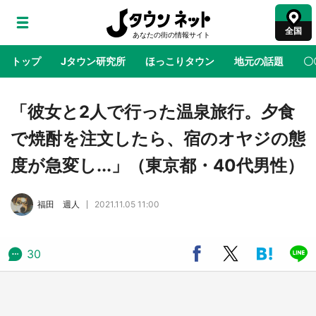
全国
トップ
Jタウン研究所
ほっこりタウン
地元の話題
〇
地域×二次元
絶景
あの時はありがとう
物語がはじ
「彼女と2人で行った温泉旅行。夕食
で焼酎を注文したら、宿のオヤジの態
アニメ『はたらく細胞』と神奈川県の3度目コ
度が急変し...」（東京都・40代男性）
ラボ 作品の世界観通じて「小児がん」学べる
【8／10～31※平日限定】
福田 週人
2021.11.05 11:00
鳥取・境港「ゲゲゲの妖怪楽園」限定だった鬼
太郎グッズ買える 銀座・博品館TOY PARKへ
急げ【8／8～31】
30
ラプラス・ダークネスが栃木県を征服！？ 県
公式プロモ動画で「聖地」が生産されてます
【7／31～1／31】