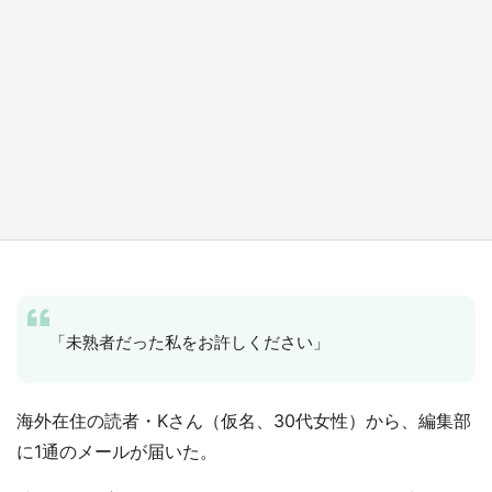
『小林さんちのメイドラゴン』と舞台のモデ
ル・越谷がコラボ 田んぼアートの見頃にあわ
せて企画続々【7／31～】
もっとみる
「未熟者だった私をお許しください」
海外在住の読者・Kさん（仮名、30代女性）から、編集部
に1通のメールが届いた。