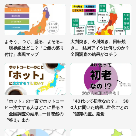
「閉所恐怖症の私は新幹線で大パニック。隣席の青
年に『手を繋いで』とお願いしたら...」 体験談に
8万人感動
「ゾワゾワする」「本当に気持ち悪い」 道端でバ
よそう、つぐ、盛る、よそる...
大判焼き、今川焼き、回転焼
グっちゃってた〝野生の野菜〟に6.5万人戦慄
境界線はどこ？「ご飯の盛り
き... 結局アイツは何なのか？
付け」表現マップ
全国調査の結果がコチラ
「○○がない街に住んでいます」住人の呟きに30万
人驚がく 何が存在しないか、あなたはわかる？
「修学旅行に途中参加する娘を送って行ったら、真
っ暗な道で遭難状態。なんとか見つけた民家に助け
「ホット」の一言でホットコー
「40代って初老なの？」 30
を求めると、住人の男性が...」
ヒー注文する人はどこに居る？
0人に聞いた結果...世代ごとの
全国調査の結果...一目瞭然の
〝認識の差〟発覚
〝答え〟出た