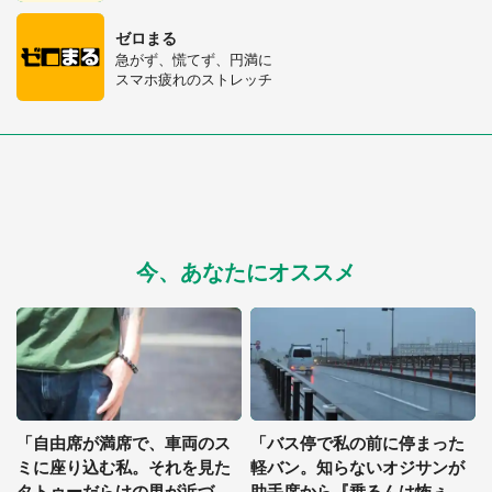
ゼロまる
急がず、慌てず、円満に
スマホ疲れのストレッチ
今、あなたにオススメ
「自由席が満席で、車両のス
「バス停で私の前に停まった
ミに座り込む私。それを見た
軽バン。知らないオジサンが
タトゥーだらけの男が近づい
助手席から『乗るんは怖ぇじ