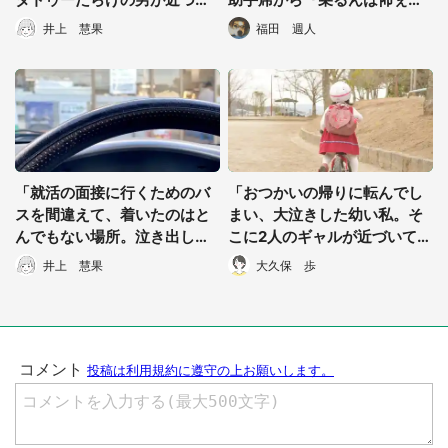
てきて...」（愛知県・40代女
ゃろうけ』と言って...」（岡
井上 慧果
福田 週人
性）
山県・30代女性）
「就活の面接に行くためのバ
「おつかいの帰りに転んでし
スを間違えて、着いたのはと
まい、大泣きした幼い私。そ
んでもない場所。泣き出した
こに2人のギャルが近づいてき
私に声をかけたのは...」（福
て...」（東京都・30代女性）
井上 慧果
大久保 歩
岡県・30代女性）