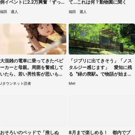
例イベントに2.2万興奮「ずっと
て...これは何？動物園に聞く
見てたい」
福田 週人
福田 週人
大混雑の電車に乗ってきたベビ
「ジブリに出てきそう」「ノス
ーカーと母親。周囲を警戒して
タルジー感じます」 愛知に残
いたら、若い男性客が思いもよ
る〝緑の廃駅〟で物語が始まり
らぬ行動に（東京都・50代女
そう
Jタウンネット読者
Met
性）
おそろいのベッドで「推しぬ
8月まで楽しめる！ 都内でブ