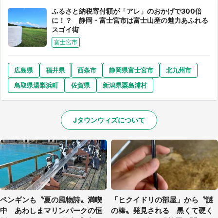
ふるさと納税寄付額が「アレ」のおかげで300倍
に！？ 静岡・富士宮市は富士山産の魅力あふれる
スゴイ街
富士宮市
広島県
福井県
西条市
静岡県富士宮市
北九州市
鳥取県湯梨浜町
佐賀県
新潟県粟島浦村
Jタウンウィズについて
ペンギンも〝夏の風物詩〟満喫
「ヒクイドリの部屋」から〝謎
中 あわしまマリンパークの恒
の棒〟発見される 黒くて硬く