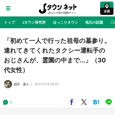
全国
トップ
Jタウン研究所
ほっこりタウン
地元の話題
〇
地域×二次元
絶景
あの時はありがとう
物語がはじ
「初めて一人で行った祖母の墓参り。
連れてきてくれたタクシー運転手の
ラプラス・ダークネスが栃木県を征服！？ 県
おじさんが、霊園の中まで...」（30
公式プロモ動画で「聖地」が生産されてます
【7／31～1／31】
代女性）
『薬屋のひとりごと』の〝舞〟の世界に入り込
福田 週人
2021.10.18 08:00
む 六本木ヒルズ展望台でコラボ、本邦初公開
の「猫猫像」も【8／1～10／26】
1
日向翔陽＆影山飛雄が笹かまを食べる！ アニ
メ『ハイキュー！！』×老舗「鐘崎」コラボで
限定グッズも【8／1～31】