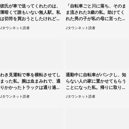
彼氏が車で送ってくれたのは、
「自転車ごと川に落ち、そのま
薄暗くて誰もいない無人駅。私
ま流された3歳の私。助けてく
は切符を買おうとしたけれど
れた男の子が私の母に言ったの
（山形県・20代女性）
は...」（千葉県・20代女性）
Jタウンネット読者
Jタウンネット読者
わき見運転で車を横転させてし
通勤中に自転車がパンクし、知
まった私。腕は血まみれで、通
らない人の家に置かせてもらう
りかかったトラックは通り過ぎ
ことになった私。帰りに取りに
ていき...（福岡県・30代女性）
行くと、なんと...（東京都・40
Jタウンネット読者
Jタウンネット読者
代女性）