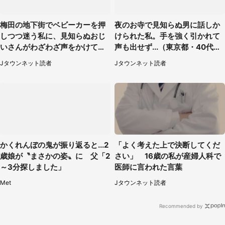
梅田の地下街でベビーカーを押
夜のお寺で見知らぬ男に話しか
しつつ迷う私に、見知らぬおじ
けられた私。手を強く引かれて
いさんがわざわざ声をかけてき
声も出せず...（東京都・40代女
て（兵庫県・30代女性）
性）
Jタウンネット読者
Jタウンネット読者
かくれんぼの鬼が振り返ると...2
「よく考えた上で決断してくだ
歳娘が〝まさかの姿〟に 父「2
さい」 16歳の私が産婦人科で
～3分探しました」
医師に言われた言葉
Met
Jタウンネット読者
Recommended by