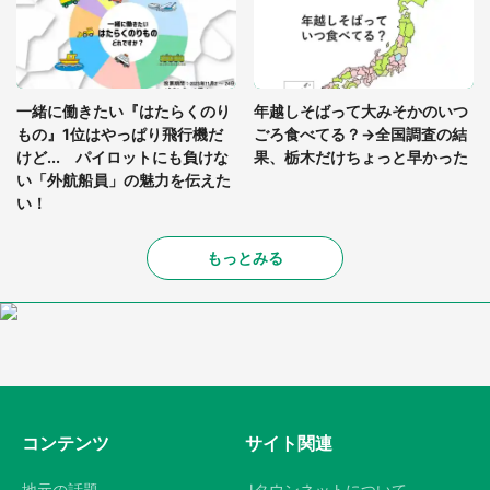
一緒に働きたい『はたらくのり
年越しそばって大みそかのいつ
もの』1位はやっぱり飛行機だ
ごろ食べてる？→全国調査の結
けど... パイロットにも負けな
果、栃木だけちょっと早かった
い「外航船員」の魅力を伝えた
い！
もっとみる
コンテンツ
サイト関連
地元の話題
Jタウンネットについて