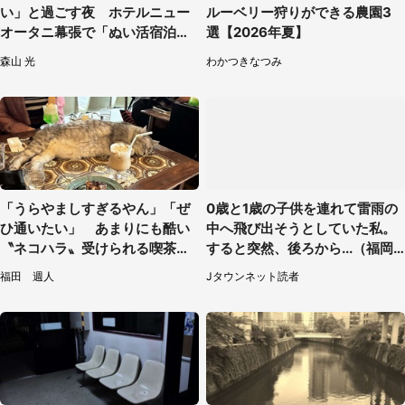
い」と過ごす夜 ホテルニュー
ルーベリー狩りができる農園3
オータニ幕張で「ぬい活宿泊プ
選【2026年夏】
ラン」開始【8／8～3／31】
森山 光
わかつきなつみ
「うらやましすぎるやん」「ぜ
0歳と1歳の子供を連れて雷雨の
ひ通いたい」 あまりにも酷い
中へ飛び出そうとしていた私。
〝ネコハラ〟受けられる喫茶店
すると突然、後ろから...（福岡
に5.3万人驚がく
県・30代女性）
福田 週人
Jタウンネット読者