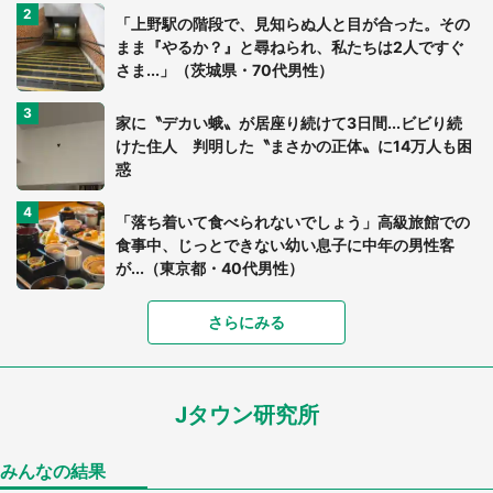
「上野駅の階段で、見知らぬ人と目が合った。その
まま『やるか？』と尋ねられ、私たちは2人ですぐ
さま...」（茨城県・70代男性）
家に〝デカい蛾〟が居座り続けて3日間...ビビり続
けた住人 判明した〝まさかの正体〟に14万人も困
惑
「落ち着いて食べられないでしょう」高級旅館での
食事中、じっとできない幼い息子に中年の男性客
が...（東京都・40代男性）
「富豪すぎ」1歳息子の〝店頭駄々こね〟の内容に1.
さらにみる
7万人驚がく 「お菓子売り場ならまだしも...」「ハ
ードル高い」
Jタウン研究所
あまりにも四角すぎる猫、激写される 「これもう
座布団だろ」「食パンの耳」と1.4万人困惑
みんなの結果