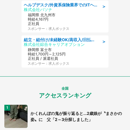
ヘルプデスク/外資系保険業界でのITヘルプデスク業務/駅近/即日勤務可/ヘルプデスク
＞
株式会社パソナ
福岡県 北九州市
時給4,167円
正社員
スポンサー：求人ボックス
組立・組付け/未経験OK/高収入/日払いOK/寮費無料/交替制
＞
株式会社綜合キャリアオプション
静岡県 富士市
時給1,700円～2,125円
正社員 / 派遣社員
スポンサー：求人ボックス
全国
アクセスランキング
かくれんぼの鬼が振り返ると...2歳娘が〝まさかの
姿〟に 父「2～3分探しました」