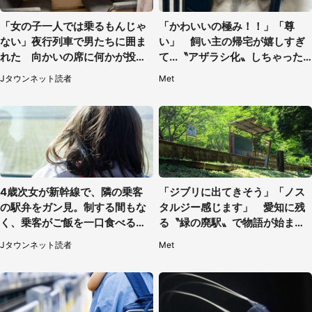
「女の子一人では乗るもんじゃ
「かわいいの極み！！」「尊
ない」夜行列車で男たちに囲ま
い」 飼い主の帰宅が嬉しすぎ
れた 向かいの席に何かが投げ
て...〝アザラシ化〟しちゃった
られて（秋田県・60代女性）
ハスキー子犬に1.6万人もん絶
Jタウンネット読者
Met
4歳次女が新幹線で、隣の乗客
「ジブリに出てきそう」「ノス
の駅弁をガン見。制する間もな
タルジー感じます」 愛知に残
く、乗客がご飯を一口食べると
る〝緑の廃駅〟で物語が始まり
（茨城県・50代女性）
そう
Jタウンネット読者
Met