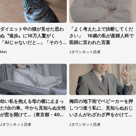
ダイエット中の猫が見せた思わ
「よく考えた上で決断してくだ
ぬ〝進歩〟に16万人驚がく
さい」 16歳の私が産婦人科で
「AIじゃないだと...」「そのう
医師に言われた言葉
ち喋りそう」
Met
Jタウンネット読者
幼い私を抱える母の横に止まっ
梅田の地下街でベビーカーを押
た1台の車。中から見知らぬ女性
しつつ迷う私に、見知らぬおじ
が窓を開けて...（東京都・40代
いさんがわざわざ声をかけてき
男性）
て（兵庫県・30代女性）
Jタウンネット読者
Jタウンネット読者