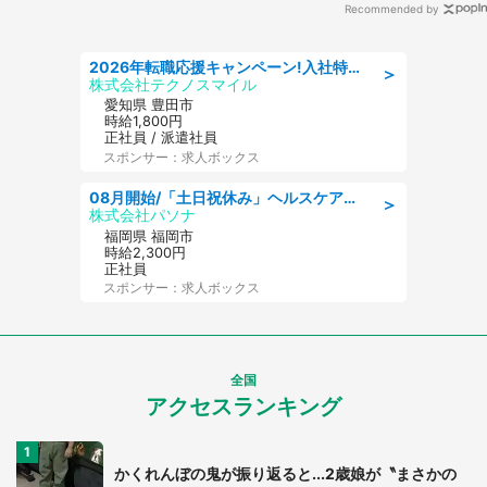
Recommended by
2026年転職応援キャンペーン!入社特典58万円/デンソーで働こう!自動車工場で小型部品の検査業務 denso aichi
＞
株式会社テクノスマイル
愛知県 豊田市
時給1,800円
正社員 / 派遣社員
スポンサー：求人ボックス
08月開始/「土日祝休み」ヘルスケア業界の産業保健師/高時給/未経験OK/要資格:保健師、正看護師
＞
株式会社パソナ
福岡県 福岡市
時給2,300円
正社員
スポンサー：求人ボックス
全国
アクセスランキング
かくれんぼの鬼が振り返ると...2歳娘が〝まさかの