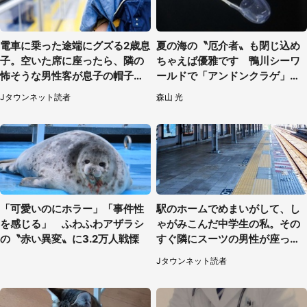
電車に乗った途端にグズる2歳息
夏の海の〝厄介者〟も閉じ込め
子。空いた席に座ったら、隣の
ちゃえば優雅です 鴨川シーワ
怖そうな男性客が息子の帽子に
ールドで「アンドンクラゲ」期
手を伸ばし（千葉県・40代女
間限定展示【7／29～】
Jタウンネット読者
森山 光
性）
「可愛いのにホラー」「事件性
駅のホームでめまいがして、し
を感じる」 ふわふわアザラシ
ゃがみこんだ中学生の私。その
の〝赤い異変〟に3.2万人戦慄
すぐ隣にスーツの男性が座って
きて（千葉県・20代女性）
Jタウンネット読者