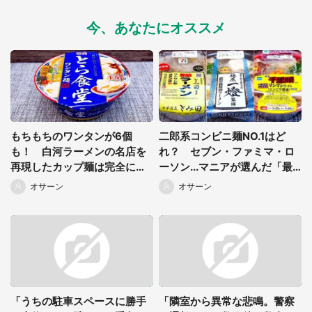
今、あなたにオススメ
もちもちのワンタンが6個
二郎系コンビニ麺NO.1はど
選択する
も！ 白河ラーメンの名店を
れ？ セブン・ファミマ・ロ
再現したカップ麺は完全に
ーソン...マニアが選んだ「最
「ご馳走」だった
強の一杯」は
オサーン
オサーン
「うちの駐車スペースに勝手
「隣室から異常な悲鳴。警察