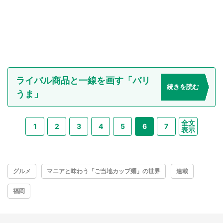
ライバル商品と一線を画す「バリ
続きを読む
うま」
全文
1
2
3
4
5
6
7
表示
グルメ
マニアと味わう「ご当地カップ麺」の世界
連載
福岡