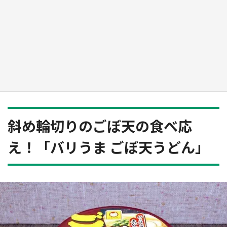
日向翔陽＆影山飛雄が笹かまを食べる！ アニ
メ『ハイキュー！！』×老舗「鐘崎」コラボで
限定グッズも【8／1～31】
もっとみる
斜め輪切りのごぼ天の食べ応
え！「バリうま ごぼ天うどん」