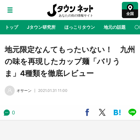
全国
トップ
Jタウン研究所
ほっこりタウン
地元の話題
〇
地域×二次元
絶景
あの時はありがとう
物語がはじ
地元限定なんてもったいない！ 九州
の味を再現したカップ麺「バリう
鳥取・境港「ゲゲゲの妖怪楽園」限定だった鬼
ま」4種類を徹底レビュー
太郎グッズ買える 銀座・博品館TOY PARKへ
急げ【8／8～31】
オサーン
2021.01.31 11:00
ラプラス・ダークネスが栃木県を征服！？ 県
公式プロモ動画で「聖地」が生産されてます
【7／31～1／31】
0
『薬屋のひとりごと』の〝舞〟の世界に入り込
む 六本木ヒルズ展望台でコラボ、本邦初公開
の「猫猫像」も【8／1～10／26】