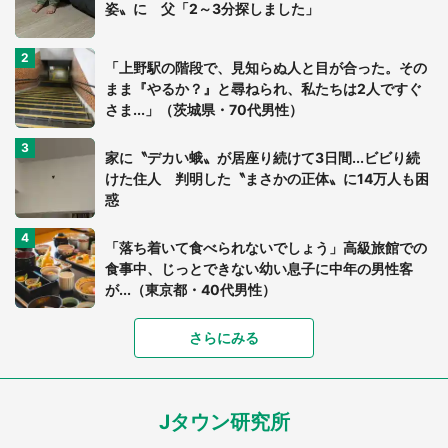
姿〟に 父「2～3分探しました」
「上野駅の階段で、見知らぬ人と目が合った。その
まま『やるか？』と尋ねられ、私たちは2人ですぐ
さま...」（茨城県・70代男性）
家に〝デカい蛾〟が居座り続けて3日間...ビビり続
けた住人 判明した〝まさかの正体〟に14万人も困
惑
「落ち着いて食べられないでしょう」高級旅館での
食事中、じっとできない幼い息子に中年の男性客
が...（東京都・40代男性）
さらにみる
「可愛いのにホラー」「事件性を感じる」 ふわふ
わアザラシの〝赤い異変〟に3.2万人戦慄
Jタウン研究所
「孫にあげると思って、あなたにこれをあげる」