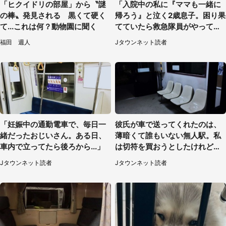
「ヒクイドリの部屋」から〝謎
「入院中の私に『ママも一緒に
の棒〟発見される 黒くて硬く
帰ろう』と泣く2歳息子。困り果
て...これは何？動物園に聞く
てていたら救急隊員がやってき
て...」（大阪府・50代女性）
福田 週人
Jタウンネット読者
「妊娠中の通勤電車で、毎日一
彼氏が車で送ってくれたのは、
緒だったおじいさん。ある日、
薄暗くて誰もいない無人駅。私
車内で立ってたら後ろから...」
は切符を買おうとしたけれど
（山形県・20代女性）
Jタウンネット読者
Jタウンネット読者