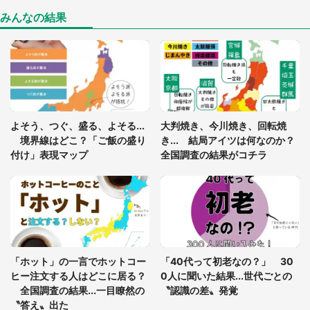
真夏の山道で見知らぬお婆さんに握らされたもの
（山口県・30代女性）
みんなの結果
「ゾワゾワする」「本当に気持ち悪い」 道端でバ
グっちゃってた〝野生の野菜〟に6.5万人戦慄
「閉所恐怖症の私は新幹線で大パニック。隣席の青
年に『手を繋いで』とお願いしたら...」 体験談に
よそう、つぐ、盛る、よそる...
大判焼き、今川焼き、回転焼
8万人感動
境界線はどこ？「ご飯の盛り
き... 結局アイツは何なのか？
付け」表現マップ
全国調査の結果がコチラ
「富豪すぎ」1歳息子の〝店頭駄々こね〟の内容に1.
7万人驚がく 「お菓子売り場ならまだしも...」「ハ
ードル高い」
あまりにも四角すぎる猫、激写される 「これもう
座布団だろ」「食パンの耳」と1.4万人困惑
「ホット」の一言でホットコー
「40代って初老なの？」 30
ヒー注文する人はどこに居る？
0人に聞いた結果...世代ごとの
全国調査の結果...一目瞭然の
〝認識の差〟発覚
〝答え〟出た