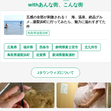
withあんな街、こんな街
五感の全部が刺激される！ 海、温泉、絶品グル
メ...湯梨浜町に行ってみたら、魅力に溢れすぎてた
件
鳥取県湯梨浜町
広島県
福井県
西条市
静岡県富士宮市
北九州市
鳥取県湯梨浜町
佐賀県
新潟県粟島浦村
Jタウンウィズについて