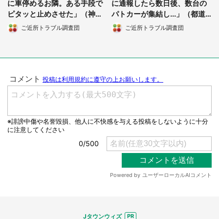
に車停めるお隣。ある手段で
に通報したら数日後、数台の
ピタッと止めさせた」（神奈
パトカーが集結し...」（都道
川県・30代女性）
府県不明・20代女性）
ご近所トラブル調査団
ご近所トラブル調査団
Jタウンウィズ