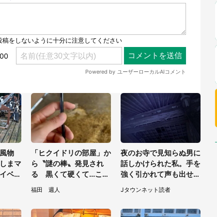
風物
「ヒクイドリの部屋」か
夜のお寺で見知らぬ男に
しまマ
ら〝謎の棒〟発見され
話しかけられた私。手を
イベン
る 黒くて硬くて...これ
強く引かれて声も出せ
ずっと
は何？動物園に聞く
ず...（東京都・40代女
福田 週人
Jタウンネット読者
性）