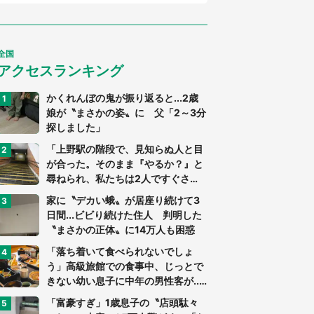
全国
アクセスランキング
かくれんぼの鬼が振り返ると...2歳
娘が〝まさかの姿〟に 父「2～3分
探しました」
「上野駅の階段で、見知らぬ人と目
が合った。そのまま『やるか？』と
尋ねられ、私たちは2人ですぐさ
ま...」（茨城県・70代男性）
家に〝デカい蛾〟が居座り続けて3
日間...ビビり続けた住人 判明した
〝まさかの正体〟に14万人も困惑
「落ち着いて食べられないでしょ
う」高級旅館での食事中、じっとで
きない幼い息子に中年の男性客が...
（東京都・40代男性）
「富豪すぎ」1歳息子の〝店頭駄々