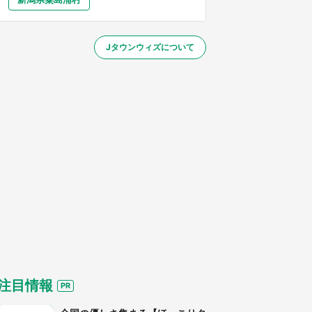
大分
宮崎
鹿児島
沖縄
～】
Jタウンウィズについて
する
注目情報