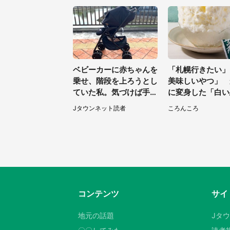
性）
ベビーカーに赤ちゃんを
「札幌行きたい」
乗せ、階段を上ろうとし
美味しいやつ」 
ていた私。気づけば手か
に変身した「白い
らベビーカーが消えてい
に8000人が熱視
Jタウンネット読者
ころんころ
て（神奈川県・60代女
間限定】
性）
コンテンツ
サイ
地元の話題
Jタ