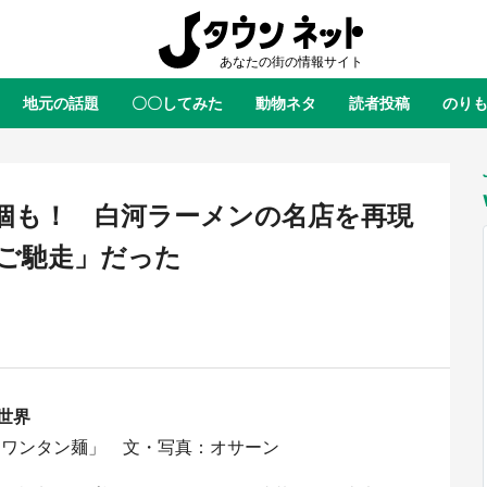
地元の話題
〇〇してみた
動物ネタ
読者投稿
のり
全国
全国
北海道
北海道
元
絶景
あの時はありがとう
物語がはじまる町へ
ふ
青森
岩手
宮城
秋田
東北
個も！ 白河ラーメンの名店を再現
茨城
栃木
群馬
埼玉
関東
ご馳走」だった
新潟
山梨
長野
甲信越
岐阜
静岡
愛知
三重
東海
富山
石川
福井
北陸
滋賀
京都
大阪
兵庫
関西
世界
鳥取
島根
岡山
広島
中国
屋のひとりごと』の〝舞〟の世界
日向翔陽＆影山飛雄が笹かまを食
 ワンタン麺」 文・写真：オサーン
り込む 六本木ヒルズ展望台でコ
る！ アニメ『ハイキュー！！』
徳島
香川
愛媛
高知
四国
、本邦初公開の「猫猫像」も【8
舗「鐘崎」コラボで限定グッズも