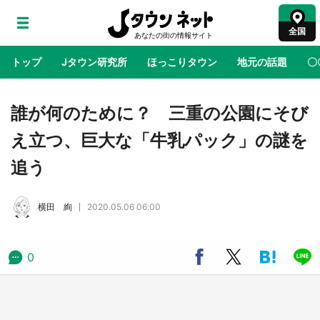
全国
トップ
Jタウン研究所
ほっこりタウン
地元の話題
〇
地域×二次元
絶景
あの時はありがとう
物語がはじ
誰が何のために？ 三重の公園にそび
え立つ、巨大な「牛乳パック」の謎を
ラプラス・ダークネスが栃木県を征服！？ 県
追う
公式プロモ動画で「聖地」が生産されてます
【7／31～1／31】
横田 絢
2020.05.06 06:00
『薬屋のひとりごと』の〝舞〟の世界に入り込
む 六本木ヒルズ展望台でコラボ、本邦初公開
の「猫猫像」も【8／1～10／26】
0
日向翔陽＆影山飛雄が笹かまを食べる！ アニ
メ『ハイキュー！！』×老舗「鐘崎」コラボで
限定グッズも【8／1～31】