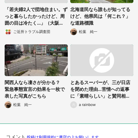
「若夫婦2人で団地住まい。ず
北海道民なら誰もが知ってる
っと暮らしたかったけど、周
けど、他県民は「何これ？」
囲の目は冷たく...」（大阪
な道路標識
府・30代女性）
ご近所トラブル調査団
松葉 純一
関西人なら凄さが分かる？
とあるスーパーが、三が日店
緊急事態宣言の効果を一枚で
を閉めた理由...苦情への返事
都道府選択
表した写真がこちら
に「素晴らしい」と賛同相次
ぐ
松葉 純一
a rainbow