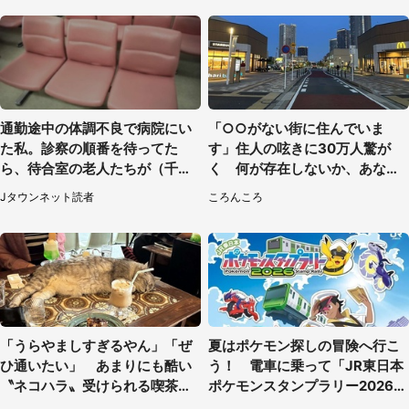
通勤途中の体調不良で病院にい
「○○がない街に住んでいま
た私。診察の順番を待ってた
す」住人の呟きに30万人驚が
ら、待合室の老人たちが（千葉
く 何が存在しないか、あなた
県・50代男性）
はわかる？
Jタウンネット読者
ころんころ
「うらやましすぎるやん」「ぜ
夏はポケモン探しの冒険へ行こ
ひ通いたい」 あまりにも酷い
う！ 電車に乗って「JR東日本
〝ネコハラ〟受けられる喫茶店
ポケモンスタンプラリー2026」
に5.3万人驚がく
へ【7／16～8／31】