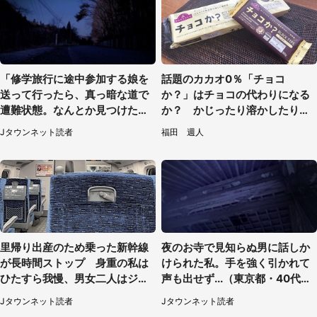
「修学旅行に途中参加する娘を
話題のカカオ0％「チョコ
送って行ったら、真っ暗な道で
か？」はチョコの代わりになる
遭難状態。なんとか見つけた民
か？ かじったり溶かしたりし
家に助けを求めると、住人の男
て食べてみた
Jタウンネット読者
福田 週人
性が...」
里帰り出産のため乗った新幹線
夜のお寺で見知らぬ男に話しか
が長時間ストップ 身重の私は
けられた私。手を強く引かれて
ひたすら我慢、男女二人はジュ
声も出せず...（東京都・40代女
ースを買ってきて（50代女性）
性）
Jタウンネット読者
Jタウンネット読者