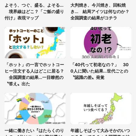
「ゾワゾワする」「本当に気持ち悪い」 道端でバ
よそう、つぐ、盛る、よそる...
大判焼き、今川焼き、回転焼
グっちゃってた〝野生の野菜〟に6.5万人戦慄
境界線はどこ？「ご飯の盛り
き... 結局アイツは何なのか？
付け」表現マップ
全国調査の結果がコチラ
「○○がない街に住んでいます」住人の呟きに30万
人驚がく 何が存在しないか、あなたはわかる？
「修学旅行に途中参加する娘を送って行ったら、真
っ暗な道で遭難状態。なんとか見つけた民家に助け
「ホット」の一言でホットコー
「40代って初老なの？」 30
を求めると、住人の男性が...」
ヒー注文する人はどこに居る？
0人に聞いた結果...世代ごとの
全国調査の結果...一目瞭然の
〝認識の差〟発覚
〝答え〟出た
一緒に働きたい『はたらくのり
年越しそばって大みそかのいつ