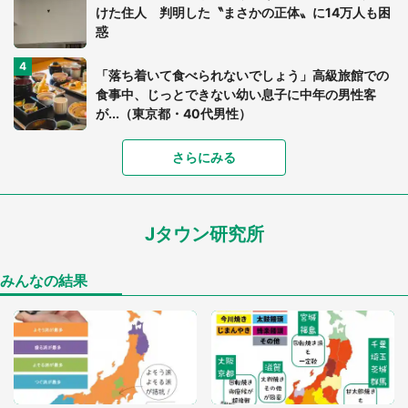
けた住人 判明した〝まさかの正体〟に14万人も困
惑
「落ち着いて食べられないでしょう」高級旅館での
食事中、じっとできない幼い息子に中年の男性客
が...（東京都・40代男性）
「富豪すぎ」1歳息子の〝店頭駄々こね〟の内容に1.
さらにみる
7万人驚がく 「お菓子売り場ならまだしも...」「ハ
ードル高い」
Jタウン研究所
あまりにも四角すぎる猫、激写される 「これもう
座布団だろ」「食パンの耳」と1.4万人困惑
みんなの結果
「閉所恐怖症の私は新幹線で大パニック。隣席の青
年に『手を繋いで』とお願いしたら...」 体験談に
8万人感動