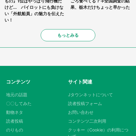
もの』1位はやっぱり飛行機だ
ごろ食べてる？→全国調査の結
けど... パイロットにも負けな
果、栃木だけちょっと早かった
い「外航船員」の魅力を伝えた
い！
もっとみる
コンテンツ
サイト関連
地元の話題
Jタウンネットについて
〇〇してみた
読者投稿フォーム
動物ネタ
お問い合わせ
読者投稿
コンテンツ二次利用
のりもの
クッキー（Cookie）の利用につ