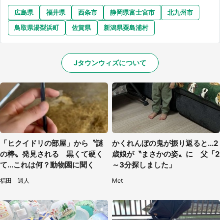
広島県
福井県
西条市
静岡県富士宮市
北九州市
鳥取県湯梨浜町
佐賀県
新潟県粟島浦村
Jタウンウィズについて
「ヒクイドリの部屋」から〝謎
かくれんぼの鬼が振り返ると...2
の棒〟発見される 黒くて硬く
歳娘が〝まさかの姿〟に 父「2
て...これは何？動物園に聞く
～3分探しました」
福田 週人
Met