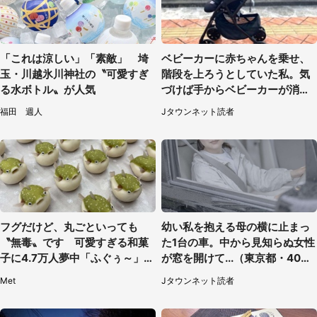
「これは涼しい」「素敵」 埼
ベビーカーに赤ちゃんを乗せ、
玉・川越氷川神社の〝可愛すぎ
階段を上ろうとしていた私。気
る水ボトル〟が人気
づけば手からベビーカーが消え
ていて（神奈川県・60代女性）
福田 週人
Jタウンネット読者
フグだけど、丸ごといっても
幼い私を抱える母の横に止まっ
〝無毒〟です 可愛すぎる和菓
た1台の車。中から見知らぬ女性
子に4.7万人夢中「ふぐぅ～」
が窓を開けて...（東京都・40代
「職人の技ですね」
男性）
Met
Jタウンネット読者