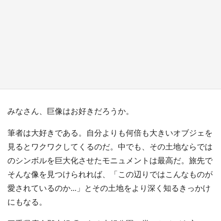
『小林さんちのメイドラゴン』と舞台のモデ
ル・越谷がコラボ 田んぼアートの見頃にあわ
せて企画続々【7／31～】
もっとみる
みなさん、巨像はお好きだろうか。
筆者は大好きである。自分よりも何倍も大きいオブジェを
見るとワクワクしてくるのだ。中でも、その土地ならでは
のシンボルを巨大化させたモニュメントは最高だ。旅先で
そんな像を見つけられれば、「この辺りではこんなものが
愛されているのか...」とその土地をより深く知るきっかけ
にもなる。