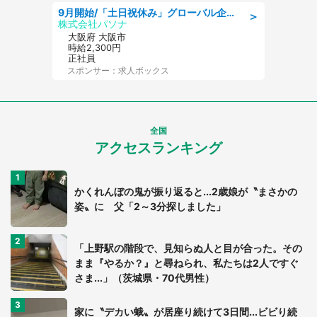
9月開始/「土日祝休み」グローバル企業での産業保健のお仕事/保健師/高時給/残業なし/服装自由
＞
株式会社パソナ
大阪府 大阪市
時給2,300円
正社員
スポンサー：求人ボックス
全国
アクセスランキング
かくれんぼの鬼が振り返ると...2歳娘が〝まさかの
姿〟に 父「2～3分探しました」
「上野駅の階段で、見知らぬ人と目が合った。その
まま『やるか？』と尋ねられ、私たちは2人ですぐ
さま...」（茨城県・70代男性）
家に〝デカい蛾〟が居座り続けて3日間...ビビり続