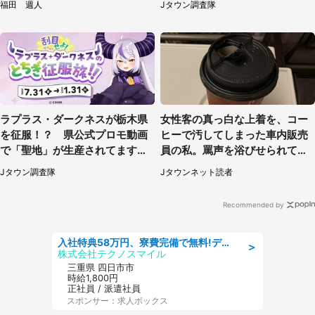
福田 週人
Jタウン調査隊
ラプラス・ダークネスが栃木県
女性客の真っ白な上着を、コー
を征服！？ 県公式プロモ動画
ヒーで汚してしまった車内販売
で「聖地」が生産されてます【7
員の私。罵声を浴びせられても
／31～1／31】
当然の場面で言われたのは（神
Jタウン調査隊
Jタウンネット読者
奈川県・60代男性）
Recommended by
入社特典58万円、寮費完備で無料!デンソーで働こう!自動車工場で小型部品の検査業務 denso aichi
＞
株式会社テクノスマイル
三重県 四日市市
時給1,800円
正社員 / 派遣社員
スポンサー：求人ボックス